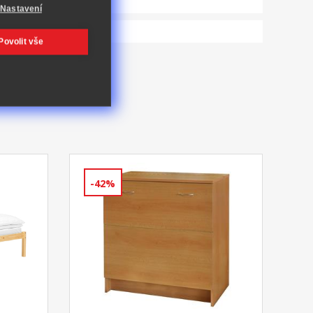
Nastavení
Povolit vše
-42%