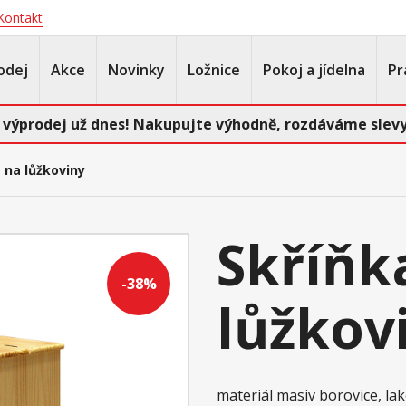
Kontakt
odej
Akce
Novinky
Ložnice
Pokoj a jídelna
Pr
 výprodej už dnes! Nakupujte výhodně, rozdáváme slevy
 na lůžkoviny
Skříňk
-38%
lůžkov
materiál masiv borovice, l