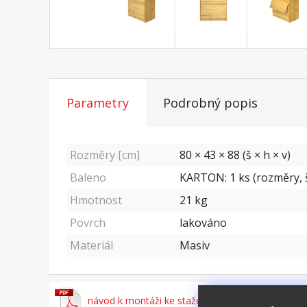
Parametry
Podrobný popis
Rozměry [cm]
80 × 43 × 88 (š × h × v)
Baleno
KARTON: 1 ks (rozměry, š
Hmotnost
21
kg
Povrch
lakováno
Materiál
Masiv
návod k montáži ke stažení zde