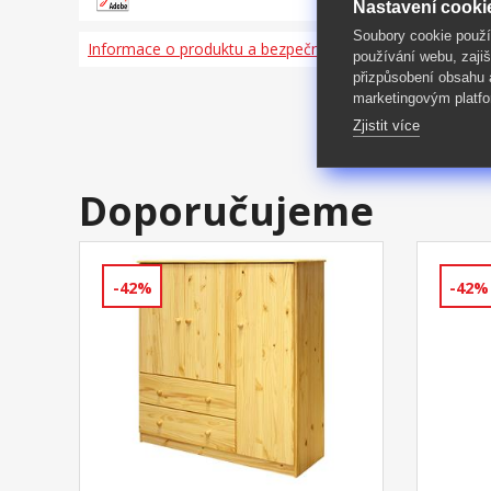
Nastavení cooki
Soubory cookie použ
Informace o produktu a bezpečnosti
používání webu, zajiš
přizpůsobení obsahu
marketingovým platfo
Zjistit více
Doporučujeme
-42%
-42%