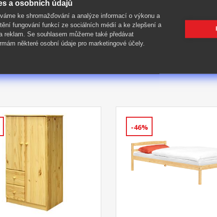
es a osobních údajů
íváme ke shromažďování a analýze informací o výkonu a
tění fungování funkcí ze sociálních médií a ke zlepšení a
 a reklam. Se souhlasem můžeme také předávat
rmám některé osobní údaje pro marketingové účely.
-46%