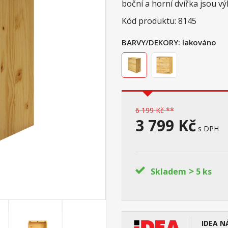
boční a horní dvířka jsou v
Kód produktu: 8145
BARVY/DEKORY:
lakováno
6 199 Kč **
3 799 Kč
s DPH
>
Skladem
5 ks
IDEA N