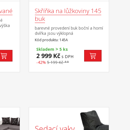
ované
Skříňka na lůžkoviny 145
buk
né
 výška
barevné provedení buk boční a horní
a
dvířka jsou výklopná
Kód produktu: 145A
5, M9,
 R1
>
Skladem
5 ks
2 999 Kč
s DPH
-42%
5 199 Kč **
Sedací vaky