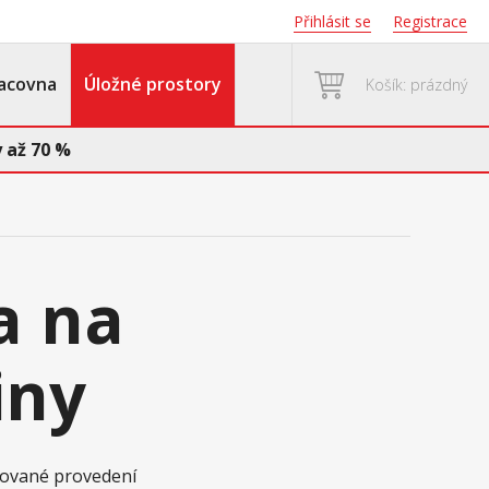
Přihlásit se
Registrace
acovna
Úložné prostory
Košík: prázdný
 až 70 %
a na
iny
akované provedení