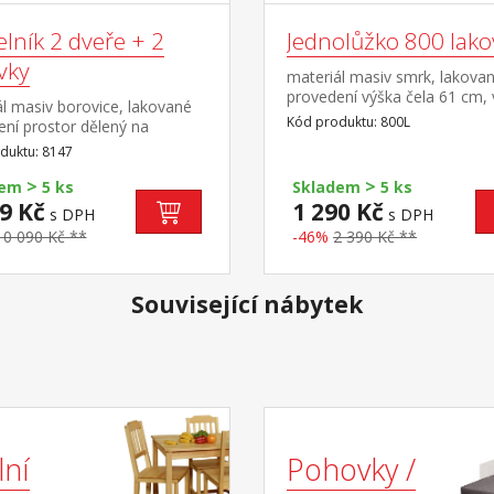
lník 2 dveře + 2
Jednolůžko 800 lak
vky
materiál masiv smrk, lakova
provedení výška čela 61 cm,
l masiv borovice, lakované
sedu 33 cm, cena bez roštu 
Kód produktu: 800L
ní prostor dělený na
matrace doporučený rozměr
y, v pravé části větší dvířka,
duktu: 8147
matrace 90 × 200 cm (M2, M
e v levé části menší dvířka, 1
M12, M24, M26, M41) a rošt
>
>
 2 zásuvky s kovovými
dem
5 ks
Skladem
5 ks
y
9 Kč
1 290 Kč
s DPH
s DPH
10 090 Kč **
-46%
2 390 Kč **
Související nábytek
lní
Pohovky /