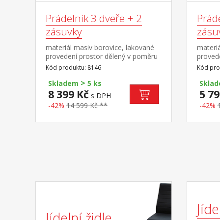
Prádelník 3 dveře + 2
Práde
zásuvky
zásu
materiál masiv borovice, lakované
materiá
provedení prostor dělený v poměru
provede
2:1, v pravé části větší dvířka, 2
polovin
Kód produktu: 8146
Kód pro
police v levé části 2 menší dvířka, 1
2 polic
>
police, 2 zásuvky s kovovými
police,
Skladem
5 ks
Skla
pojezdy
pojezd
8 399 Kč
5 79
s DPH
-42%
14 599 Kč **
-42%
Jíde
Jídelní židle