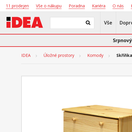
11 prodejen
Vše o nákupu
Poradna
Kariéra
O nás
Vše
Dopr
Srpnový
IDEA
Úložné prostory
Komody
Skříňka