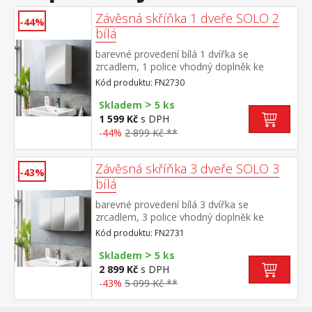
Závěsná skříňka 1 dveře SOLO 2
-44%
bílá
barevné provedení bílá 1 dvířka se
zrcadlem, 1 police vhodný doplněk ke
skříňkám SOLO FN2731 a FN2769
Kód produktu: FN2730
>
Skladem
5 ks
1 599 Kč
s DPH
-44%
2 899 Kč **
Závěsná skříňka 3 dveře SOLO 3
-43%
bílá
barevné provedení bílá 3 dvířka se
zrcadlem, 3 police vhodný doplněk ke
skříňkám SOLO FN2730 a FN2769
Kód produktu: FN2731
>
Skladem
5 ks
2 899 Kč
s DPH
-43%
5 099 Kč **