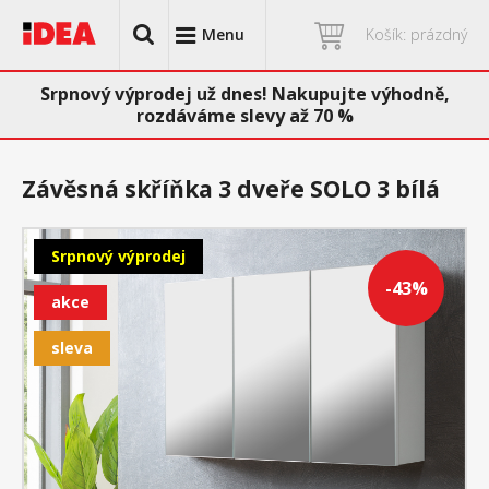
Menu
Košík: prázdný
Srpnový výprodej už dnes! Nakupujte výhodně,
rozdáváme slevy až 70 %
Závěsná skříňka 3 dveře SOLO 3 bílá
Srpnový výprodej
-43%
akce
sleva