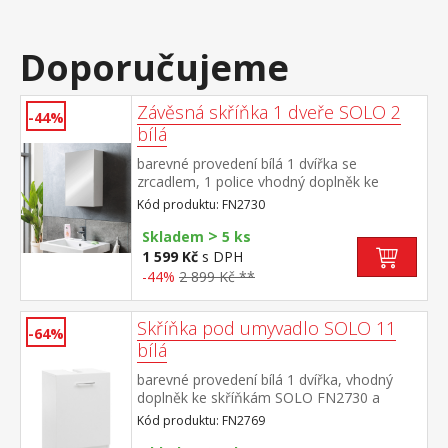
Doporučujeme
Závěsná skříňka 1 dveře SOLO 2
-44%
bílá
barevné provedení bílá 1 dvířka se
zrcadlem, 1 police vhodný doplněk ke
skříňkám SOLO FN2731 a FN2769
Kód produktu: FN2730
>
Skladem
5 ks
1 599 Kč
s DPH
-44%
2 899 Kč **
Skříňka pod umyvadlo SOLO 11
-64%
bílá
barevné provedení bílá 1 dvířka, vhodný
doplněk ke skříňkám SOLO FN2730 a
FN2731
Kód produktu: FN2769