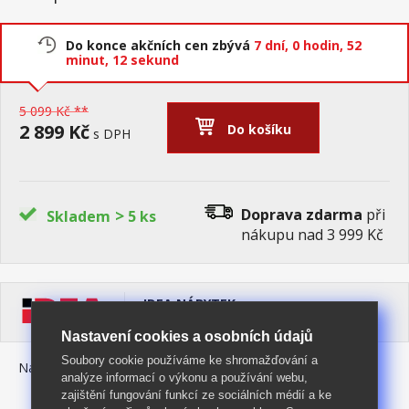
Do konce akčních cen zbývá
7 dní,
0 hodin,
52
minut,
12 sekund
5 099 Kč **
2 899 Kč
Do košíku
s DPH
>
Doprava zdarma
při
Skladem
5 ks
nákupu nad 3 999 Kč
IDEA NÁBYTEK
Pomáháme Vám šetřit
Nastavení cookies a osobních údajů
Soubory cookie používáme ke shromažďování a
Nákup na splátky:
kalkulace Home Credit
analýze informací o výkonu a používání webu,
zajištění fungování funkcí ze sociálních médií a ke