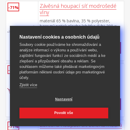
Závěsná houpací síť modrošedé
-71%
vlny
materiál 65 % bavlna, 35 % polyester,
barevný potisk plocha lehátka (š/h) 200 ×
100 cm doporučená nosnost do 100 kg
Kód produktu: 507335
Nastavení cookies a osobních údajů
>
Skladem
5 ks
Soubory cookie používáme ke shromažďování a
279 Kč
s DPH
analýze informací o výkonu a používání webu,
-71%
990 Kč **
zajištění fungování funkcí ze sociálních médií a ke
zlepšení a přizpůsobení obsahu a reklam. Se
souhlasem můžeme také předávat marketingovým
Závěsná houpací síť úzké pruhy
-71%
platformám některé osobní údaje pro marketingové
materiál 65 % bavlna, 35 % polyester,
účely.
barevné pruhy plocha lehátka (š/h) 200 ×
Zjistit více
100 cm doporučená nosnost do 100 kg
Kód produktu: 507019
>
Skladem
5 ks
Nastavení
279 Kč
s DPH
-71%
990 Kč **
Povolit vše
Závěsná houpací síť zelená/modrá
-71%