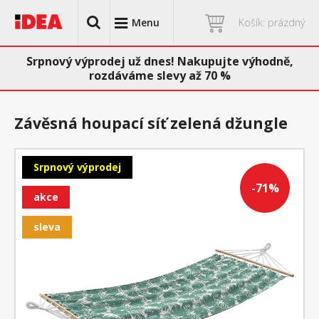
Menu
Košík: prázdný
Srpnový výprodej už dnes! Nakupujte výhodně,
rozdáváme slevy až 70 %
Závěsná houpací síť zelená džungle
Srpnový výprodej
-71%
akce
sleva