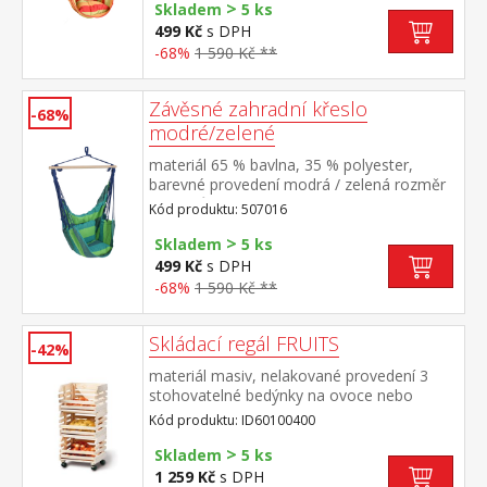
>
cm a délce 90 cm doporučená nosnost do
Skladem
5 ks
120 kg
499 Kč
s DPH
-68%
1 590 Kč **
Závěsné zahradní křeslo
-68%
modré/zelené
materiál 65 % bavlna, 35 % polyester,
barevné provedení modrá / zelená rozměr
polštářů (š/h) 35 × 35 cm rozpěrka z
Kód produktu: 507016
tvrdého masivního dřeva o průměru 3,2 cm
>
a délce 90 cm doporučená nosnost do 120
Skladem
5 ks
kg
499 Kč
s DPH
-68%
1 590 Kč **
Skládací regál FRUITS
-42%
materiál masiv, nelakované provedení 3
stohovatelné bedýnky na ovoce nebo
zeleninu spodní pojízdná na kolečkách
Kód produktu: ID60100400
>
Skladem
5 ks
1 259 Kč
s DPH