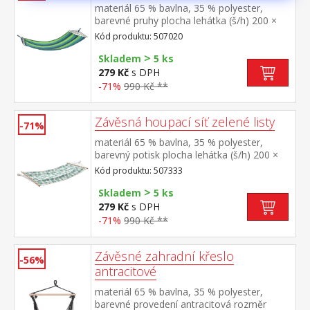
materiál 65 % bavlna, 35 % polyester,
barevné pruhy plocha lehátka (š/h) 200 ×
100 cm doporučená nosnost do 100 kg
Kód produktu: 507020
>
Skladem
5 ks
279 Kč
s DPH
-71%
990 Kč **
Závěsná houpací síť zelené listy
-71%
materiál 65 % bavlna, 35 % polyester,
barevný potisk plocha lehátka (š/h) 200 ×
100 cm doporučená nosnost do 100 kg
Kód produktu: 507333
>
Skladem
5 ks
279 Kč
s DPH
-71%
990 Kč **
Závěsné zahradní křeslo
-56%
antracitové
materiál 65 % bavlna, 35 % polyester,
barevné provedení antracitová rozměr