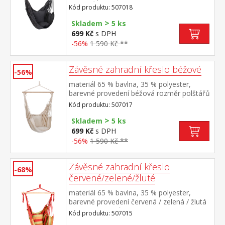
polštářů (š/h) 35 × 35 cm rozpěrka z
Kód produktu: 507018
tvrdého masivního dřeva o průměru 3,2 cm
>
a délce 90 cm doporučená nosnost do 120
Skladem
5 ks
kg
699 Kč
s DPH
-56%
1 590 Kč **
Závěsné zahradní křeslo béžové
-56%
materiál 65 % bavlna, 35 % polyester,
barevné provedení béžová rozměr polštářů
(š/h) 35 × 35 cm rozpěrka z tvrdého
Kód produktu: 507017
masivního dřeva o průměru 3,2 cm a délce
>
90 cm doporučená nosnost do 120 kg
Skladem
5 ks
699 Kč
s DPH
-56%
1 590 Kč **
Závěsné zahradní křeslo
-68%
červené/zelené/žluté
materiál 65 % bavlna, 35 % polyester,
barevné provedení červená / zelená / žlutá
rozměr polštářů (š/h) 35 × 35 cm rozpěrka
Kód produktu: 507015
z tvrdého masivního dřeva o průměru 3,2