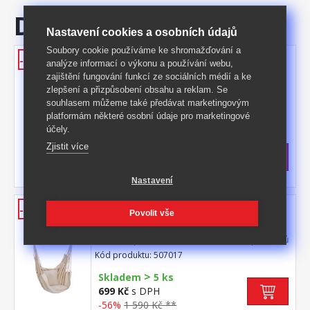
Doporučujeme
Nastavení cookies a osobních údajů
Soubory cookie používáme ke shromažďování a
Závěsné zahradní křeslo
-56%
analýze informací o výkonu a používání webu,
antracitové
zajištění fungování funkcí ze sociálních médií a ke
zlepšení a přizpůsobení obsahu a reklam. Se
materiál 65 % bavlna, 35 % polyester,
souhlasem můžeme také předávat marketingovým
barevné provedení antracitová rozměr
platformám některé osobní údaje pro marketingové
polštářů (š/h) 35 × 35 cm rozpěrka z
Kód produktu: 507018
tvrdého masivního dřeva o průměru 3,2 cm
účely.
>
a délce 90 cm doporučená nosnost do 120
Skladem
5 ks
Zjistit více
kg
699 Kč
s DPH
-56%
1 590 Kč **
Nastavení
Závěsné zahradní křeslo béžové
-56%
Povolit vše
materiál 65 % bavlna, 35 % polyester,
barevné provedení béžová rozměr polštářů
(š/h) 35 × 35 cm rozpěrka z tvrdého
Kód produktu: 507017
masivního dřeva o průměru 3,2 cm a délce
>
90 cm doporučená nosnost do 120 kg
Skladem
5 ks
699 Kč
s DPH
-56%
1 590 Kč **