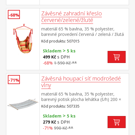
Závěsné zahradní křeslo
-68%
červené/zelené/žluté
materiál 65 % bavlna, 35 % polyester,
barevné provedení červená / zelená / žlutá
rozměr polštářů (š/h) 35 × 35 cm rozpěrka
Kód produktu: 507015
z tvrdého masivního dřeva o průměru 3,2
>
cm a délce 90 cm doporučená nosnost do
Skladem
5 ks
120 kg
499 Kč
s DPH
-68%
1 590 Kč **
Závěsná houpací síť modrošedé
-71%
vlny
materiál 65 % bavlna, 35 % polyester,
barevný potisk plocha lehátka (š/h) 200 ×
100 cm doporučená nosnost do 100 kg
Kód produktu: 507335
>
Skladem
5 ks
279 Kč
s DPH
-71%
990 Kč **