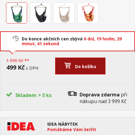
Do konce akčních cen zbývá
6 dní,
19 hodin,
29
minut,
40 sekund
1 590 Kč **
499 Kč
Do košíku
s DPH
>
Doprava zdarma
při
Skladem
5 ks
nákupu nad 3 999 Kč
IDEA NÁBYTEK
Pomáháme Vám šetřit