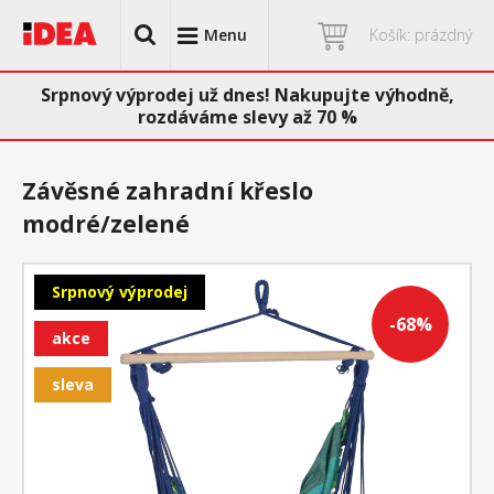
Menu
Košík: prázdný
Srpnový výprodej už dnes! Nakupujte výhodně,
rozdáváme slevy až 70 %
Závěsné zahradní křeslo
modré/zelené
Srpnový výprodej
-68%
akce
sleva