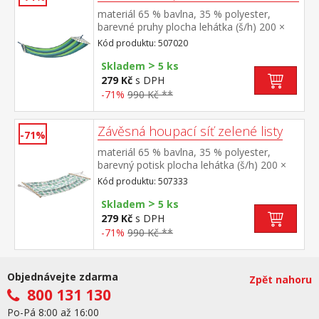
materiál 65 % bavlna, 35 % polyester,
barevné pruhy plocha lehátka (š/h) 200 ×
100 cm doporučená nosnost do 100 kg
Kód produktu: 507020
>
Skladem
5 ks
279 Kč
s DPH
-71%
990 Kč **
Závěsná houpací síť zelené listy
-71%
materiál 65 % bavlna, 35 % polyester,
barevný potisk plocha lehátka (š/h) 200 ×
100 cm doporučená nosnost do 100 kg
Kód produktu: 507333
>
Skladem
5 ks
279 Kč
s DPH
-71%
990 Kč **
Objednávejte zdarma
Zpět nahoru
800 131 130
Po-Pá 8:00 až 16:00