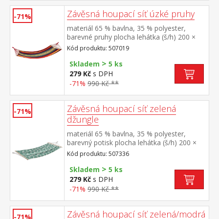
Závěsná houpací síť úzké pruhy
-71%
materiál 65 % bavlna, 35 % polyester,
barevné pruhy plocha lehátka (š/h) 200 ×
100 cm doporučená nosnost do 100 kg
Kód produktu: 507019
>
Skladem
5 ks
279 Kč
s DPH
-71%
990 Kč **
Závěsná houpací síť zelená
-71%
džungle
materiál 65 % bavlna, 35 % polyester,
barevný potisk plocha lehátka (š/h) 200 ×
100 cm doporučená nosnost do 100 kg
Kód produktu: 507336
>
Skladem
5 ks
279 Kč
s DPH
-71%
990 Kč **
Závěsná houpací síť zelená/modrá
-71%