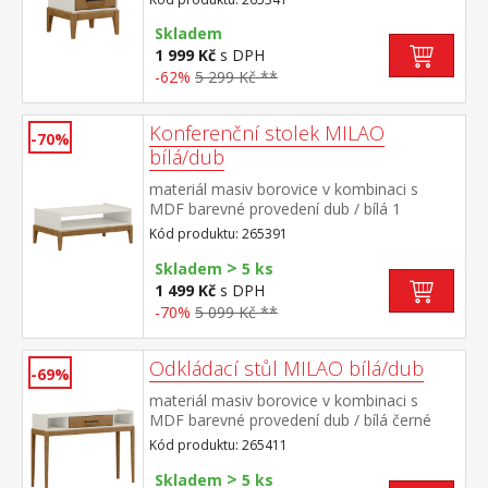
pojezdy
Skladem
1 999 Kč
s DPH
-62%
5 299 Kč **
Konferenční stolek MILAO
-70%
bílá/dub
materiál masiv borovice v kombinaci s
MDF barevné provedení dub / bílá 1
otevřená police
Kód produktu: 265391
>
Skladem
5 ks
1 499 Kč
s DPH
-70%
5 099 Kč **
Odkládací stůl MILAO bílá/dub
-69%
materiál masiv borovice v kombinaci s
MDF barevné provedení dub / bílá černé
kovové úchytky 1 zásuvka s kovovými
Kód produktu: 265411
pojezdy
>
Skladem
5 ks