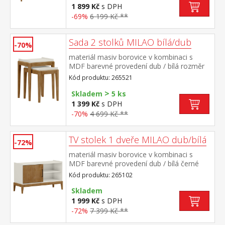
1 899 Kč
s DPH
-69%
6 199 Kč **
Sada 2 stolků MILAO bílá/dub
-70%
materiál masiv borovice v kombinaci s
MDF barevné provedení dub / bílá rozměr
velkého stolku (š/h/v) 45 × 45 × 61,5
Kód produktu: 265521
cm rozměr menšího stolku (š/h/v) 35 × 45 ×
>
51 cm
Skladem
5 ks
1 399 Kč
s DPH
-70%
4 699 Kč **
TV stolek 1 dveře MILAO dub/bílá
-72%
materiál masiv borovice v kombinaci s
MDF barevné provedení dub / bílá černé
kovové úchytky 1 dvířka, 1 police
Kód produktu: 265102
Skladem
1 999 Kč
s DPH
-72%
7 399 Kč **