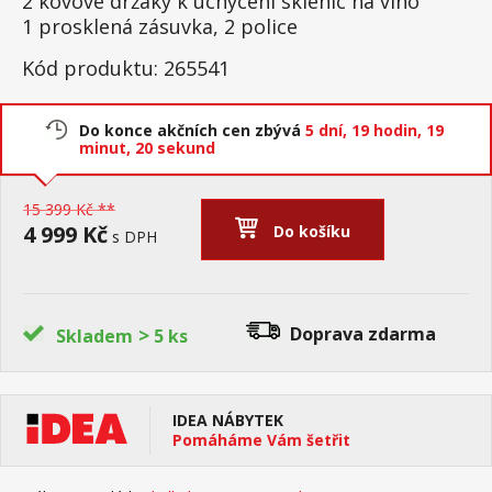
2 kovové držáky k uchycení sklenic na víno
1 prosklená zásuvka, 2 police
Kód produktu: 265541
Do konce akčních cen zbývá
5 dní,
19 hodin,
19
minut,
20 sekund
15 399 Kč **
4 999 Kč
Do košíku
s DPH
>
Doprava zdarma
Skladem
5 ks
IDEA NÁBYTEK
Pomáháme Vám šetřit