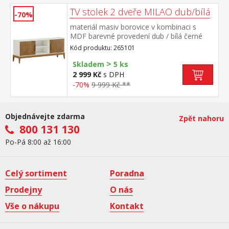
TV stolek 2 dveře MILAO dub/bílá
-70%
materiál masiv borovice v kombinaci s
MDF barevné provedení dub / bílá černé
kovové úchytky 2 dvířka, 1 police
Kód produktu: 265101
>
Skladem
5 ks
2 999 Kč
s DPH
-70%
9 999 Kč **
Objednávejte zdarma
Zpět nahoru
800 131 130
Po-Pá 8:00 až 16:00
Celý sortiment
Poradna
Prodejny
O nás
Vše o nákupu
Kontakt