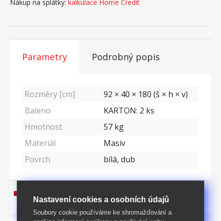
Nákup na splátky:
kalkulace Home Credit
Parametry
Podrobný popis
Rozměry [cm]
92 × 40 × 180 (š × h × v)
Baleno
KARTON: 2 ks
Hmotnost
57
kg
Materiál
Masiv
Povrch
bílá, dub
návod k montáži ke stažení zde
Nastavení cookies a osobních údajů
Soubory cookie používáme ke shromažďování a