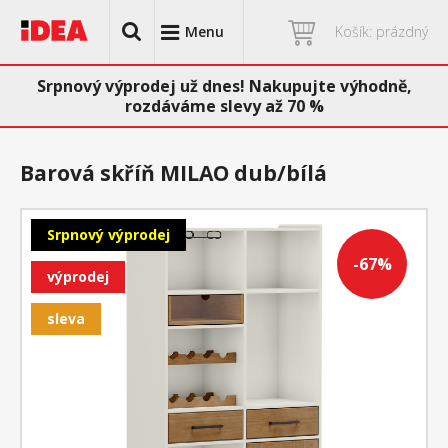
Menu
Košík: prázdný
Srpnový výprodej už dnes! Nakupujte výhodně,
rozdáváme slevy až 70 %
Barová skříň MILAO dub/bílá
Srpnový výprodej
-67%
výprodej
sleva