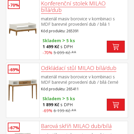
Konferenční stolek MILAO
-70%
bílá/dub
materiál masiv borovice v kombinaci s
MDF barevné provedení dub / bílá 1
otevřená police
Kód produktu: 265391
>
Skladem
5 ks
1 499 Kč
s DPH
-70%
5 099 Kč **
Odkládací stůl MILAO bílá/dub
-69%
materiál masiv borovice v kombinaci s
MDF barevné provedení dub / bílá černé
kovové úchytky 1 zásuvka s kovovými
Kód produktu: 265411
pojezdy
>
Skladem
5 ks
1 899 Kč
s DPH
-69%
6 199 Kč **
Barová skříň MILAO dub/bílá
-67%