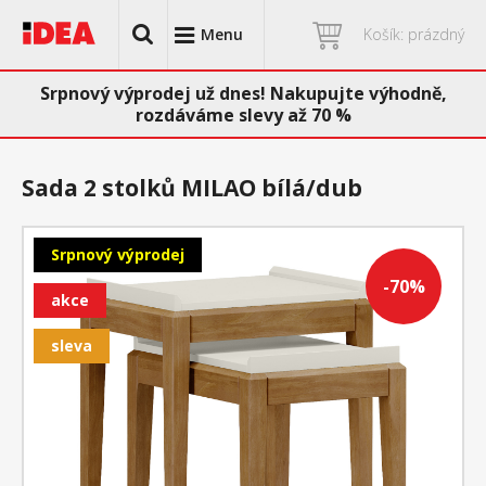
Menu
Košík: prázdný
Srpnový výprodej už dnes! Nakupujte výhodně,
rozdáváme slevy až 70 %
Sada 2 stolků MILAO bílá/dub
Srpnový výprodej
-70%
akce
sleva