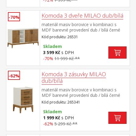
Komoda 3 dveře MILAO dub/bílá
-70%
materiál masiv borovice v kombinaci s
MDF barevné provedení dub / bílá černé
kovové úchytky 3 dvířka, 2 police
Kód produktu: 26531
Skladem
3 599 Kč
s DPH
-70%
11 999 Kč **
Komoda 3 zásuvky MILAO
-62%
dub/bílá
materiál masiv borovice v kombinaci s
MDF barevné provedení dub / bílá černé
kovové úchytky 3 zásuvky s kovovými
Kód produktu: 265341
pojezdy
Skladem
1 999 Kč
s DPH
-62%
5 299 Kč **