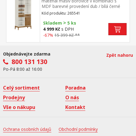
materiál masiv borovice v kombinaci s
MDF barevné provedení dub / bílá černé
kovové úchytky 1 dvířka, 2 zásuvky s
Kód produktu: 265541
kovovými pojezdy 2 police na uložení vína 2
>
kovové držáky k uchycení sklenic na víno 1
Skladem
5 ks
prosklená zásuvka, 2 police
4 999 Kč
s DPH
-67%
15 399 Kč **
Objednávejte zdarma
Zpět nahoru
800 131 130
Po-Pá 8:00 až 16:00
Celý sortiment
Poradna
Prodejny
O nás
Vše o nákupu
Kontakt
Ochrana osobních údajů
Obchodní podmínky