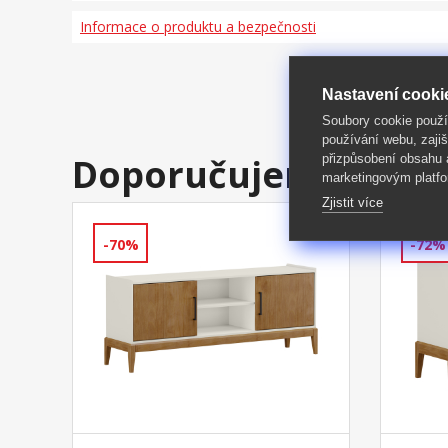
Informace o produktu a bezpečnosti
Nastavení cooki
Soubory cookie použ
používání webu, zajiš
přizpůsobení obsahu
Doporučujeme
marketingovým platfo
Zjistit více
-70%
-72%