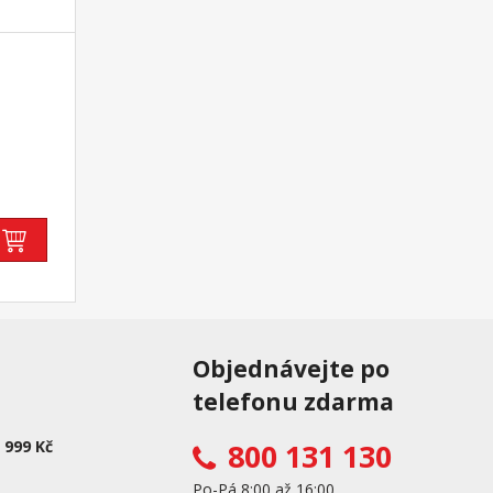
ovové
s
a
 k
osklená
Objednávejte po
telefonu zdarma
 999 Kč
800 131 130
Po-Pá 8:00 až 16:00