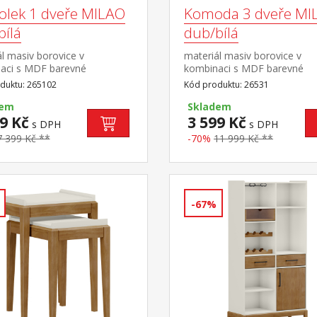
tolek 1 dveře MILAO
Komoda 3 dveře MI
bílá
dub/bílá
l masiv borovice v
materiál masiv borovice v
aci s MDF barevné
kombinaci s MDF barevné
ní dub / bílá černé kovové
provedení dub / bílá černé k
duktu: 265102
Kód produktu: 26531
 1 dvířka, 1 police
úchytky 3 dvířka, 2 police
dem
Skladem
9 Kč
3 599 Kč
s DPH
s DPH
7 399 Kč **
-70%
11 999 Kč **
-67%