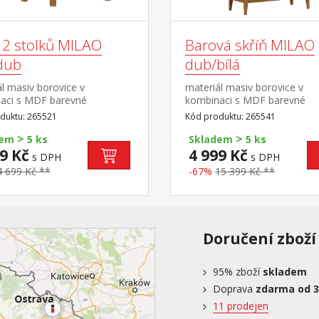
 2 stolků MILAO
Barová skříň MILAO
/dub
dub/bílá
l masiv borovice v
materiál masiv borovice v
aci s MDF barevné
kombinaci s MDF barevné
ní dub / bílá rozměr velkého
provedení dub / bílá černé k
duktu: 265521
Kód produktu: 265541
(š/h/v) 45 × 45 × 61,5
úchytky 1 dvířka, 2 zásuvky 
>
>
měr menšího stolku (š/h/v)
kovovými pojezdy 2 police n
dem
5 ks
Skladem
5 ks
5 × 51 cm
uložení vína 2 kovové držáky
9 Kč
4 999 Kč
s DPH
s DPH
uchycení sklenic na víno 1 pr
4 699 Kč **
-67%
15 399 Kč **
zásuvka, 2 police
Doručení zboží
95%
zboží
skladem
Doprava
zdarma od 3
11 prodejen