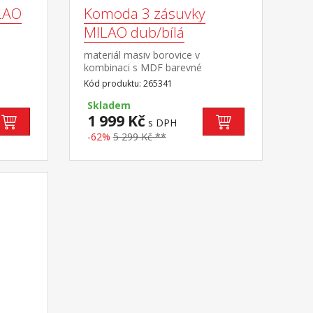
LAO
Komoda 3 zásuvky
MILAO dub/bílá
materiál masiv borovice v
kombinaci s MDF barevné
ovové
provedení dub / bílá černé kovové
Kód produktu: 265341
úchytky 3 zásuvky s kovovými
pojezdy
Skladem
1 999 Kč
s DPH
-62%
5 299 Kč **