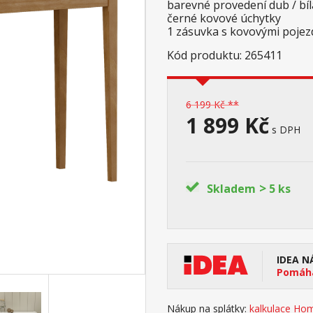
barevné provedení dub / bí
černé kovové úchytky
1 zásuvka s kovovými poje
Kód produktu: 265411
6 199 Kč **
1 899 Kč
s DPH
>
Skladem
5 ks
IDEA N
Pomáhá
Nákup na splátky:
kalkulace Hom