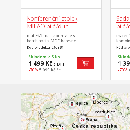
Konferenční stolek
Sada
MILAO bílá/dub
bílá
materiál masiv borovice v
materiá
kombinaci s MDF barevné
kombin
provedení dub / bílá 1 otevřená
provede
Kód produktu: 265391
Kód pro
police
stolku 
>
cm roz
Skladem
5 ks
Skla
35 × 4
1 499 Kč
1 39
s DPH
-70%
5 099 Kč **
-70%