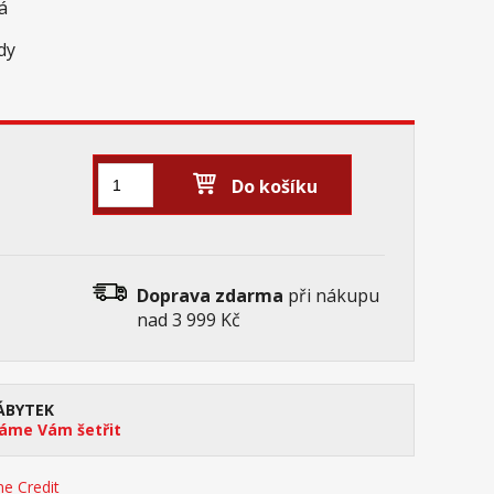
lá
zdy
Do košíku
Doprava zdarma
při nákupu
nad 3 999 Kč
ÁBYTEK
me Vám šetřit
e Credit