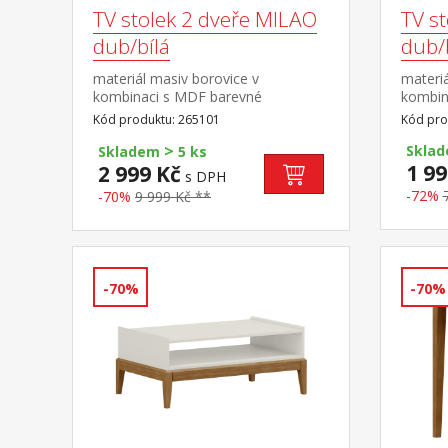
TV stolek 2 dveře MILAO
TV s
dub/bílá
dub/
materiál masiv borovice v
materiá
kombinaci s MDF barevné
kombin
provedení dub / bílá černé kovové
provede
Kód produktu: 265101
Kód pro
úchytky 2 dvířka, 1 police
úchytky
>
Skla
Skladem
5 ks
1 99
2 999 Kč
s DPH
-72%
-70%
9 999 Kč **
-70%
-70%