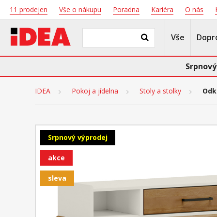
11 prodejen
Vše o nákupu
Poradna
Kariéra
O nás
Vše
Dopr
Srpnový
IDEA
Pokoj a jídelna
Stoly a stolky
Odkl
Srpnový výprodej
akce
sleva