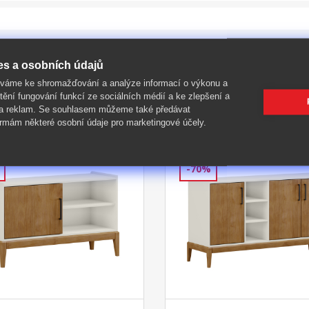
es a osobních údajů
íváme ke shromažďování a analýze informací o výkonu a
tění fungování funkcí ze sociálních médií a ke zlepšení a
 a reklam. Se souhlasem můžeme také předávat
rmám některé osobní údaje pro marketingové účely.
-70%