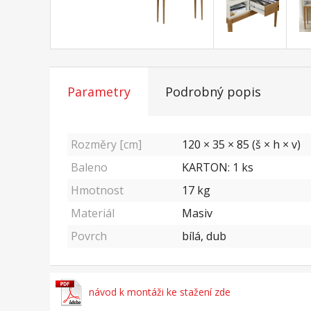
Parametry
Podrobný popis
Rozměry [cm]
120 × 35 × 85 (š × h × v)
Baleno
KARTON: 1 ks
Hmotnost
17
kg
Materiál
Masiv
Povrch
bílá, dub
návod k montáži ke stažení zde