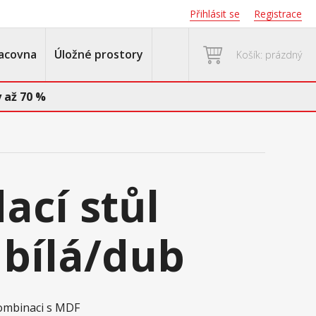
Přihlásit se
Registrace
acovna
Úložné prostory
Košík: prázdný
 až 70 %
ací stůl
bílá/dub
kombinaci s MDF