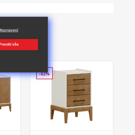
Nastavení
Povolit vše
-62%