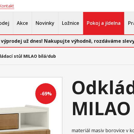
Kontakt
odej
Akce
Novinky
Ložnice
Pokoj a jídelna
Pr
 výprodej už dnes! Nakupujte výhodně, rozdáváme slevy
ádací stůl MILAO bílá/dub
Odklád
-69%
MILAO 
materiál masiv borovice v 