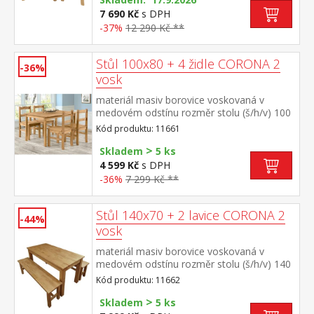
cm součást sestavy Corona 2
7 690 Kč
s DPH
-37%
12 290 Kč **
Stůl 100x80 + 4 židle CORONA 2
-36%
vosk
materiál masiv borovice voskovaná v
medovém odstínu rozměr stolu (š/h/v) 100
× 80 × 75 cm součást sestavy Corona 2
Kód produktu: 11661
>
Skladem
5 ks
4 599 Kč
s DPH
-36%
7 299 Kč **
Stůl 140x70 + 2 lavice CORONA 2
-44%
vosk
materiál masiv borovice voskovaná v
medovém odstínu rozměr stolu (š/h/v) 140
× 70 × 76 cm rozměr lavice (š/h/v) 140 × 32
Kód produktu: 11662
× 46 cm součást sestavy Corona 2
>
Skladem
5 ks