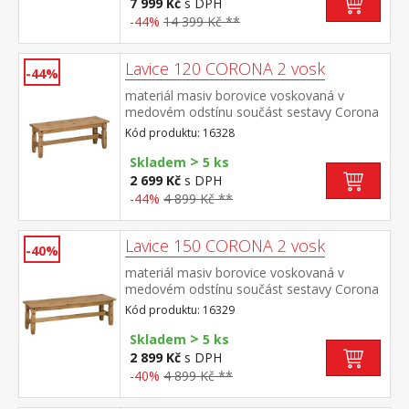
7 999 Kč
s DPH
-44%
14 399 Kč **
Lavice 120 CORONA 2 vosk
-44%
materiál masiv borovice voskovaná v
medovém odstínu součást sestavy Corona
2
Kód produktu: 16328
>
Skladem
5 ks
2 699 Kč
s DPH
-44%
4 899 Kč **
Lavice 150 CORONA 2 vosk
-40%
materiál masiv borovice voskovaná v
medovém odstínu součást sestavy Corona
2
Kód produktu: 16329
>
Skladem
5 ks
2 899 Kč
s DPH
-40%
4 899 Kč **