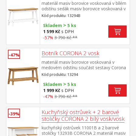
materiál masiv borovice voskovaná v bílém
odstínu sedák masiv borovice voskovaná v
medovém odstínu součást sestavy Corona
Kód produktu: 13294B
2 bílá
>
Skladem
5 ks
1 599 Kč
s DPH
-57%
3 790 Kč **
Botník CORONA 2 vosk
-47%
materiál masiv borovice voskovaná v
medovém odstínu součást sestavy Corona
2
Kód produktu: 13294
>
Skladem
5 ks
1 999 Kč
s DPH
-47%
3 790 Kč **
Kuchyňský ostrůvek + 2 barové
-39%
stoličky CORONA 2 bílý vosk/vosk
kuchyňský ostrůvek 11001B a 2 barové
stoličky 13293B CORONA 2 materiál masiv