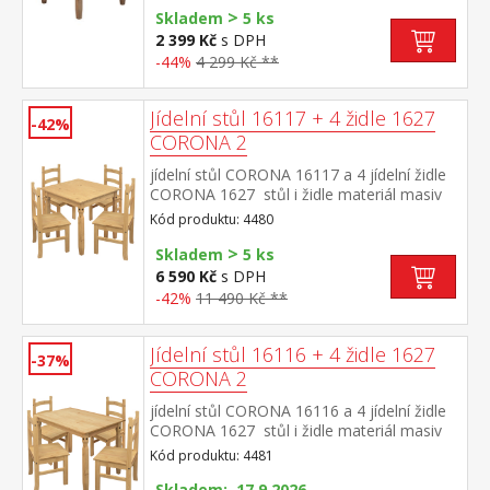
>
Skladem
5 ks
2 399 Kč
s DPH
-44%
4 299 Kč **
Jídelní stůl 16117 + 4 židle 1627
-42%
CORONA 2
jídelní stůl CORONA 16117 a 4 jídelní židle
CORONA 1627 stůl i židle materiál masiv
borovice voskovaná v medovém
Kód produktu: 4480
odstínu rozměr stolu (š/h/v) 78 × 78 × 75
>
cm rozměr židle (š/h/v) 42 × 47 × 100
Skladem
5 ks
cm součást sestavy Corona 2
6 590 Kč
s DPH
-42%
11 490 Kč **
Jídelní stůl 16116 + 4 židle 1627
-37%
CORONA 2
jídelní stůl CORONA 16116 a 4 jídelní židle
CORONA 1627 stůl i židle materiál masiv
borovice voskovaná v medovém
Kód produktu: 4481
odstínu rozměr stolu (š/h/v) 118 × 79 × 75
cm rozměr židle (š/h/v) 42 × 47 × 100
Skladem: 17.9.2026