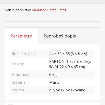
Nákup na splátky:
kalkulace Home Credit
Parametry
Podrobný popis
Rozměry [cm]
44 × 30 × 63 (š × h × v)
KARTON: 1 ks (rozměry,
Baleno
š/v/d: 22 × 9 × 65 cm)
Hmotnost
6
kg
Materiál
Masiv
Povrch
bílý vosk, voskováno