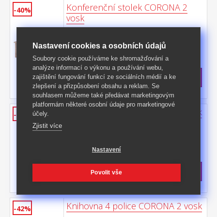
Konferenční stolek CORONA 2
-40%
vosk
materiál masiv borovice voskovaná v
medovém odstínu součást sestavy Corona
Nastavení cookies a osobních údajů
2
Kód produktu: 163913
Soubory cookie používáme ke shromažďování a
>
Skladem
5 ks
analýze informací o výkonu a používání webu,
3 499 Kč
s DPH
zajištění fungování funkcí ze sociálních médií a ke
zlepšení a přizpůsobení obsahu a reklam. Se
-40%
5 890 Kč **
souhlasem můžeme také předávat marketingovým
platformám některé osobní údaje pro marketingové
Knihovna 3 police CORONA 2 vosk
účely.
-42%
materiál masiv borovice voskovaná v
Zjistit více
medovém odstínu tři police součást
sestavy Corona 2
Kód produktu: 164721
Nastavení
>
Skladem
5 ks
4 199 Kč
s DPH
Povolit vše
-42%
7 299 Kč **
Knihovna 4 police CORONA 2 vosk
-42%