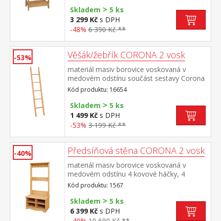
>
Skladem
5 ks
3 299 Kč
s DPH
-48%
6 390 Kč **
Věšák/žebřík CORONA 2 vosk
-53%
materiál masiv borovice voskovaná v
medovém odstínu součást sestavy Corona
2
Kód produktu: 16654
>
Skladem
5 ks
1 499 Kč
s DPH
-53%
3 199 Kč **
Předsíňová stěna CORONA 2 vosk
-40%
materiál masiv borovice voskovaná v
medovém odstínu 4 kovové háčky, 4
otevřené police na boty výška sedu lavice
Kód produktu: 1567
45 cm součást sestavy Corona 2
>
Skladem
5 ks
6 399 Kč
s DPH
-40%
10 690 Kč **