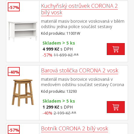
Kuchyňský ostrůvek CORONA 2
-57%
bílý vosk
materiál masiv borovice voskovaná v bílém
odstínu jedna police součást sestavy
Corona 2
Kód produktu: 11001W
>
Skladem
5 ks
4 999 Kč
s DPH
-57%
11 699 Kč **
Barová stolička CORONA 2 vosk
-40%
materiál masiv borovice voskovaná v
medovém odstínu součást sestavy Corona
2
Kód produktu: 13293
>
Skladem
5 ks
1 299 Kč
s DPH
-40%
2 199 Kč **
Botník CORONA 2 bílý vosk
-57%