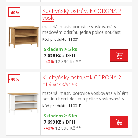
Kuchyňský ostrůvek CORONA 2
-40%
vosk
materiál masiv borovice voskovaná v
medovém odstínu jedna police součást
sestavy Corona 2
Kód produktu: 11001
>
Skladem
5 ks
7 699 Kč
s DPH
-40%
12 890 Kč **
Kuchyňský ostrůvek CORONA 2
-40%
bílý vosk/vosk
materiál masiv borovice voskovaná v bílém
odstínu horní deska a police voskovaná v
medovém odstínu jedna police součást
Kód produktu: 11001B
sestavy Corona 2
>
Skladem
5 ks
7 699 Kč
s DPH
-40%
12 890 Kč **