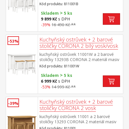
borovice voskovaná v bílém a medovém
Kód produktu: 811001B
odstínu rozměr ostrůvku (š/h/v) 126 × 77 ×
>
91 cm, 1 police rozměr barové stoličky
Skladem
5 ks
(š/h/v) 44 × 30 × 63 cm součást sestavy
9 899 Kč
s DPH
Corona 2
-39%
16 490 Kč **
Kuchyňský ostrůvek + 2 barové
-53%
stoličky CORONA 2 bílý vosk/vosk
kuchyňský ostrůvek 11001W a 2 barové
stoličky 13293B CORONA 2 materiál masiv
borovice voskovaná v bílém a medovém
Kód produktu: 811001W
odstínu rozměr ostrůvku (š/h/v) 126 × 77 ×
>
91 cm, 1 police rozměr barové stoličky
Skladem
5 ks
(š/h/v) 44 × 30 × 63 cm součást sestavy
6 999 Kč
s DPH
Corona 2
-53%
14 999 Kč **
Kuchyňský ostrůvek + 2 barové
-39%
stoličky CORONA 2 vosk
kuchyňský ostrůvek 11001 a 2 barové
stoličky 13293 CORONA 2 materiál masiv
borovice voskovaná v medovém
Kód produktu: 811001