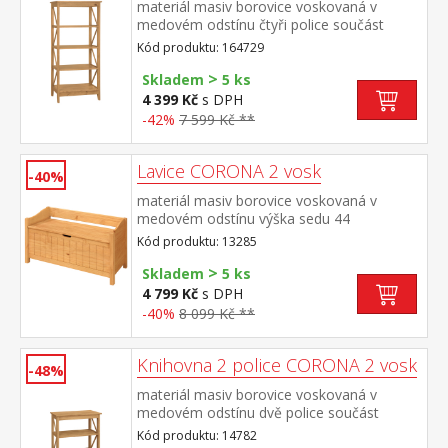
materiál masiv borovice voskovaná v
medovém odstínu čtyři police součást
sestavy Corona 2
Kód produktu: 164729
>
Skladem
5 ks
4 399 Kč
s DPH
-42%
7 599 Kč **
Lavice CORONA 2 vosk
-40%
materiál masiv borovice voskovaná v
medovém odstínu výška sedu 44
cm součást sestavy Corona 2
Kód produktu: 13285
>
Skladem
5 ks
4 799 Kč
s DPH
-40%
8 099 Kč **
Knihovna 2 police CORONA 2 vosk
-48%
materiál masiv borovice voskovaná v
medovém odstínu dvě police součást
sestavy Corona 2
Kód produktu: 14782