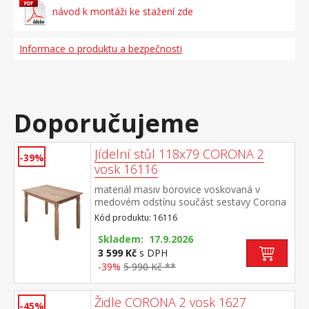
návod k montáži ke stažení zde
Informace o produktu a bezpečnosti
Doporučujeme
Jídelní stůl 118x79 CORONA 2
-39%
vosk 16116
materiál masiv borovice voskovaná v
medovém odstínu součást sestavy Corona
2
Kód produktu: 16116
Skladem: 17.9.2026
3 599 Kč
s DPH
-39%
5 990 Kč **
Židle CORONA 2 vosk 1627
-45%