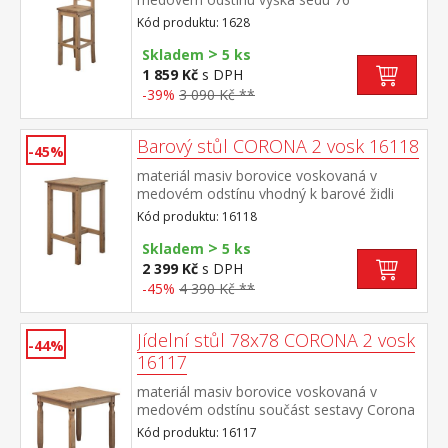
cm vhodná k barovému stolu CORONA 2
Kód produktu: 1628
vosk 16118 součást sestavy Corona 2
>
Skladem
5 ks
1 859 Kč
s DPH
-39%
3 090 Kč **
Barový stůl CORONA 2 vosk 16118
-45%
materiál masiv borovice voskovaná v
medovém odstínu vhodný k barové židli
CORONA 2 vosk 1628 součást sestavy
Kód produktu: 16118
Corona 2
>
Skladem
5 ks
2 399 Kč
s DPH
-45%
4 390 Kč **
Jídelní stůl 78x78 CORONA 2 vosk
-44%
16117
materiál masiv borovice voskovaná v
medovém odstínu součást sestavy Corona
2
Kód produktu: 16117