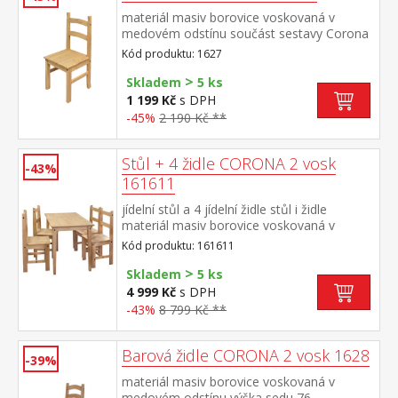
materiál masiv borovice voskovaná v
medovém odstínu součást sestavy Corona
2
Kód produktu: 1627
>
Skladem
5 ks
1 199 Kč
s DPH
-45%
2 190 Kč **
Stůl + 4 židle CORONA 2 vosk
-43%
161611
jídelní stůl a 4 jídelní židle stůl i židle
materiál masiv borovice voskovaná v
medovém odstínu rozměr stolu (š/h/v) 108
Kód produktu: 161611
× 65 × 76 cm, rozměr židle (š/h/v) 39 × 42 ×
>
93 cm součást sestavy Corona 2
Skladem
5 ks
4 999 Kč
s DPH
-43%
8 799 Kč **
Barová židle CORONA 2 vosk 1628
-39%
materiál masiv borovice voskovaná v
medovém odstínu výška sedu 76