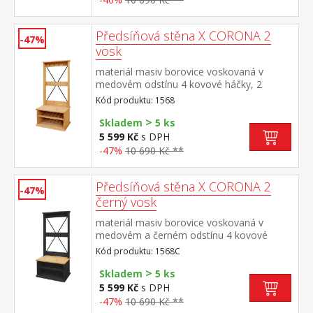
Předsíňová stěna X CORONA 2
-47%
vosk
materiál masiv borovice voskovaná v
medovém odstínu 4 kovové háčky, 2
otevřené police na boty výška sedu lavice
Kód produktu: 1568
45 cm součást sestavy Corona 2
>
Skladem
5 ks
5 599 Kč
s DPH
-47%
10 690 Kč **
Předsíňová stěna X CORONA 2
-47%
černý vosk
materiál masiv borovice voskovaná v
medovém a černém odstínu 4 kovové
háčky, 2 otevřené police na boty výška
Kód produktu: 1568C
sedu lavice 45 cm součást sestavy Corona
>
2
Skladem
5 ks
5 599 Kč
s DPH
-47%
10 690 Kč **