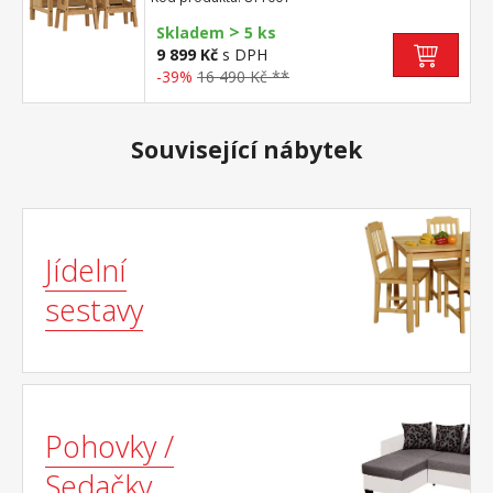
odstínu rozměr ostrůvku (š/h/v) 126 × 77 ×
>
91 cm, 1 police rozměr barové stoličky
Skladem
5 ks
(š/h/v) 44 × 30 × 63 cm součást sestavy
9 899 Kč
s DPH
Corona 2
-39%
16 490 Kč **
Související nábytek
Jídelní
sestavy
Pohovky /
Sedačky