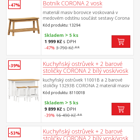
Botník CORONA 2 vosk
-47%
materiál masiv borovice voskovaná v
medovém odstínu součást sestavy Corona
2
Kód produktu: 13294
>
Skladem
5 ks
1 999 Kč
s DPH
-47%
3 790 Kč **
Kuchyňský ostrůvek + 2 barové
-39%
stoličky CORONA 2 bílý vosk/vosk
kuchyňský ostrůvek 11001B a 2 barové
stoličky 13293B CORONA 2 materiál masiv
borovice voskovaná v bílém a medovém
Kód produktu: 811001B
odstínu rozměr ostrůvku (š/h/v) 126 × 77 ×
>
91 cm, 1 police rozměr barové stoličky
Skladem
5 ks
(š/h/v) 44 × 30 × 63 cm součást sestavy
9 899 Kč
s DPH
Corona 2
-39%
16 490 Kč **
Kuchyňský ostrůvek + 2 barové
-53%
stoličky CORONA 2 bílý vosk/vosk