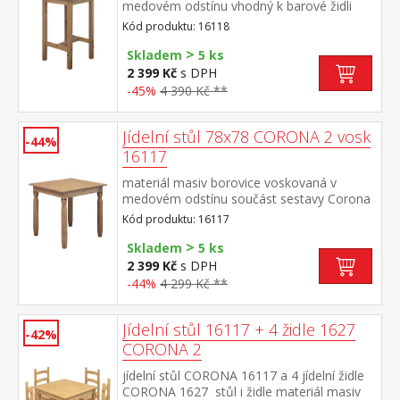
medovém odstínu vhodný k barové židli
CORONA 2 vosk 1628 součást sestavy
Kód produktu: 16118
Corona 2
>
Skladem
5 ks
2 399 Kč
s DPH
-45%
4 390 Kč **
Jídelní stůl 78x78 CORONA 2 vosk
-44%
16117
materiál masiv borovice voskovaná v
medovém odstínu součást sestavy Corona
2
Kód produktu: 16117
>
Skladem
5 ks
2 399 Kč
s DPH
-44%
4 299 Kč **
Jídelní stůl 16117 + 4 židle 1627
-42%
CORONA 2
jídelní stůl CORONA 16117 a 4 jídelní židle
CORONA 1627 stůl i židle materiál masiv