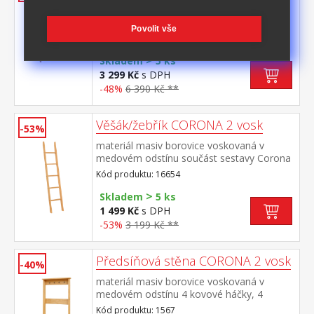
materiál masiv borovice voskovaná v
medovém odstínu dvě police součást
Povolit vše
sestavy Corona 2
Kód produktu: 14782
>
Skladem
5 ks
3 299 Kč
s DPH
-48%
6 390 Kč **
Věšák/žebřík CORONA 2 vosk
-53%
materiál masiv borovice voskovaná v
medovém odstínu součást sestavy Corona
2
Kód produktu: 16654
>
Skladem
5 ks
1 499 Kč
s DPH
-53%
3 199 Kč **
Předsíňová stěna CORONA 2 vosk
-40%
materiál masiv borovice voskovaná v
medovém odstínu 4 kovové háčky, 4
otevřené police na boty výška sedu lavice
Kód produktu: 1567