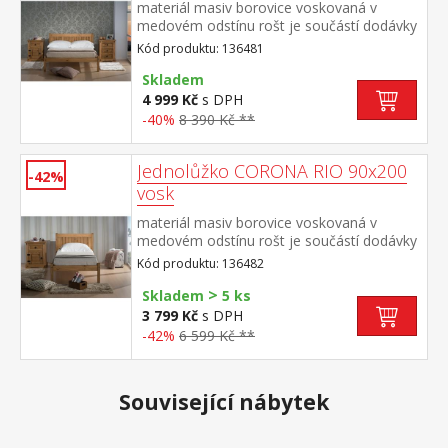
materiál masiv borovice voskovaná v
medovém odstínu rošt je součástí dodávky
doporučený rozměr matrace 140 × 200 cm
Kód produktu: 136481
součást sestavy Corona
Skladem
4 999 Kč
s DPH
-40%
8 390 Kč **
Jednolůžko CORONA RIO 90x200
-42%
vosk
materiál masiv borovice voskovaná v
medovém odstínu rošt je součástí dodávky
doporučený rozměr matrace 90 × 200 cm
Kód produktu: 136482
součást sestavy Corona
>
Skladem
5 ks
3 799 Kč
s DPH
-42%
6 599 Kč **
Související nábytek