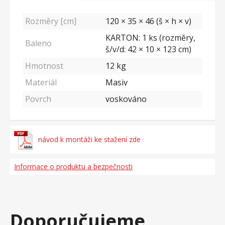
Rozměry [cm]
120 × 35 × 46 (š × h × v)
KARTON: 1 ks (rozměry,
Baleno
š/v/d: 42 × 10 × 123 cm)
Hmotnost
12
kg
Materiál
Masiv
Povrch
voskováno
návod k montáži ke stažení zde
Informace o produktu a bezpečnosti
Doporučujeme