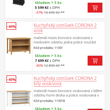
>
2
Skladem
5 ks
5 599 Kč
s DPH
-47%
10 690 Kč **
Kuchyňský ostrůvek CORONA 2
-40%
vosk
materiál masiv borovice voskovaná v
medovém odstínu jedna police součást
sestavy Corona 2
Kód produktu: 11001
>
Skladem
5 ks
7 699 Kč
s DPH
-40%
12 890 Kč **
Kuchyňský ostrůvek CORONA 2
-40%
bílý vosk/vosk
materiál masiv borovice voskovaná v bílém
odstínu horní deska a police voskovaná v
medovém odstínu jedna police součást
Kód produktu: 11001B
sestavy Corona 2
>
Skladem
5 ks