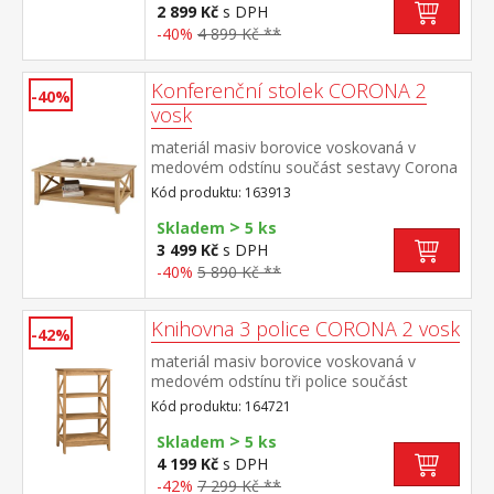
2 899 Kč
s DPH
-40%
4 899 Kč **
Konferenční stolek CORONA 2
-40%
vosk
materiál masiv borovice voskovaná v
medovém odstínu součást sestavy Corona
2
Kód produktu: 163913
>
Skladem
5 ks
3 499 Kč
s DPH
-40%
5 890 Kč **
Knihovna 3 police CORONA 2 vosk
-42%
materiál masiv borovice voskovaná v
medovém odstínu tři police součást
sestavy Corona 2
Kód produktu: 164721
>
Skladem
5 ks
4 199 Kč
s DPH
-42%
7 299 Kč **