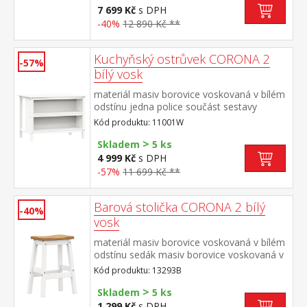
7 699 Kč
s DPH
-40%
12 890 Kč **
Kuchyňský ostrůvek CORONA 2
-57%
bílý vosk
materiál masiv borovice voskovaná v bílém
odstínu jedna police součást sestavy
Corona 2
Kód produktu: 11001W
>
Skladem
5 ks
4 999 Kč
s DPH
-57%
11 699 Kč **
Barová stolička CORONA 2 bílý
-40%
vosk
materiál masiv borovice voskovaná v bílém
odstínu sedák masiv borovice voskovaná v
medovém odstínu součást sestavy Corona
Kód produktu: 13293B
2 bílá
>
Skladem
5 ks
1 299 Kč
s DPH