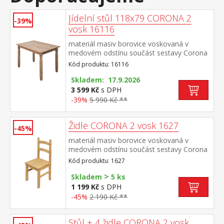
Jídelní stůl 118x79 CORONA 2
-39%
vosk 16116
materiál masiv borovice voskovaná v
medovém odstínu součást sestavy Corona
2
Kód produktu: 16116
Skladem: 17.9.2026
3 599 Kč
s DPH
-39%
5 990 Kč **
Židle CORONA 2 vosk 1627
-45%
materiál masiv borovice voskovaná v
medovém odstínu součást sestavy Corona
2
Kód produktu: 1627
>
Skladem
5 ks
1 199 Kč
s DPH
-45%
2 190 Kč **
Stůl + 4 židle CORONA 2 vosk