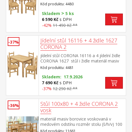
borovice voskovaná v medovém
Kód produktu: 4480
odstínu rozměr stolu (š/h/v) 78 × 78 × 75
>
cm rozměr židle (š/h/v) 42 × 47 × 100
Skladem
5 ks
cm součást sestavy Corona 2
6 590 Kč
s DPH
-42%
11 490 Kč **
Jídelní stůl 16116 + 4 židle 1627
-37%
CORONA 2
jídelní stůl CORONA 16116 a 4 jídelní židle
CORONA 1627 stůl i židle materiál masiv
borovice voskovaná v medovém
Kód produktu: 4481
odstínu rozměr stolu (š/h/v) 118 × 79 × 75
cm rozměr židle (š/h/v) 42 × 47 × 100
Skladem: 17.9.2026
cm součást sestavy Corona 2
7 690 Kč
s DPH
-37%
12 290 Kč **
Stůl 100x80 + 4 židle CORONA 2
-36%
vosk
materiál masiv borovice voskovaná v
medovém odstínu rozměr stolu (š/h/v) 100
× 80 × 75 cm součást sestavy Corona 2
Kód produktu: 11661