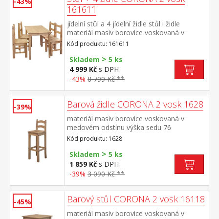
-43%
161611
jídelní stůl a 4 jídelní židle stůl i židle
materiál masiv borovice voskovaná v
medovém odstínu rozměr stolu (š/h/v) 108
Kód produktu: 161611
× 65 × 76 cm, rozměr židle (š/h/v) 39 × 42 ×
>
93 cm součást sestavy Corona 2
Skladem
5 ks
4 999 Kč
s DPH
-43%
8 799 Kč **
Barová židle CORONA 2 vosk 1628
-39%
materiál masiv borovice voskovaná v
medovém odstínu výška sedu 76
cm vhodná k barovému stolu CORONA 2
Kód produktu: 1628
vosk 16118 součást sestavy Corona 2
>
Skladem
5 ks
1 859 Kč
s DPH
-39%
3 090 Kč **
Barový stůl CORONA 2 vosk 16118
-45%
materiál masiv borovice voskovaná v