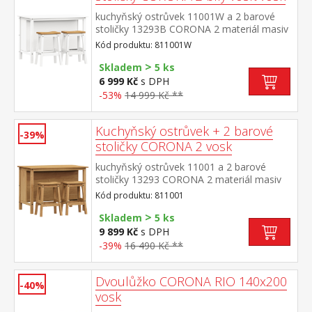
kuchyňský ostrůvek 11001W a 2 barové
stoličky 13293B CORONA 2 materiál masiv
borovice voskovaná v bílém a medovém
Kód produktu: 811001W
odstínu rozměr ostrůvku (š/h/v) 126 × 77 ×
>
91 cm, 1 police rozměr barové stoličky
Skladem
5 ks
(š/h/v) 44 × 30 × 63 cm součást sestavy
6 999 Kč
s DPH
Corona 2
-53%
14 999 Kč **
Kuchyňský ostrůvek + 2 barové
-39%
stoličky CORONA 2 vosk
kuchyňský ostrůvek 11001 a 2 barové
stoličky 13293 CORONA 2 materiál masiv
borovice voskovaná v medovém
Kód produktu: 811001
odstínu rozměr ostrůvku (š/h/v) 126 × 77 ×
>
91 cm, 1 police rozměr barové stoličky
Skladem
5 ks
(š/h/v) 44 × 30 × 63 cm součást sestavy
9 899 Kč
s DPH
Corona 2
-39%
16 490 Kč **
Dvoulůžko CORONA RIO 140x200
-40%
vosk