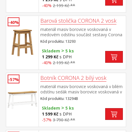
-40%
2 199 Kč **
Barová stolička CORONA 2 vosk
-40%
materiál masiv borovice voskovaná v
medovém odstínu součást sestavy Corona
2
Kód produktu: 13293
>
Skladem
5 ks
1 299 Kč
s DPH
-40%
2 199 Kč **
Botník CORONA 2 bílý vosk
-57%
materiál masiv borovice voskovaná v bílém
odstínu sedák masiv borovice voskovaná v
medovém odstínu součást sestavy Corona
Kód produktu: 13294B
2 bílá
>
Skladem
5 ks
1 599 Kč
s DPH
-57%
3 790 Kč **