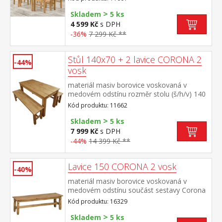
>
Skladem
5 ks
4 599 Kč
s DPH
-36%
7 299 Kč **
Stůl 140x70 + 2 lavice CORONA 2
-44%
vosk
materiál masiv borovice voskovaná v
medovém odstínu rozměr stolu (š/h/v) 140
× 70 × 76 cm rozměr lavice (š/h/v) 140 × 32
Kód produktu: 11662
× 46 cm součást sestavy Corona 2
>
Skladem
5 ks
7 999 Kč
s DPH
-44%
14 399 Kč **
Lavice 150 CORONA 2 vosk
-40%
materiál masiv borovice voskovaná v
medovém odstínu součást sestavy Corona
2
Kód produktu: 16329
>
Skladem
5 ks