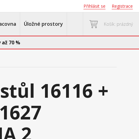
Přihlásit se
Registrace
acovna
Úložné prostory
Košík: prázdný
 až 70 %
 stůl 16116 +
 1627
A 2