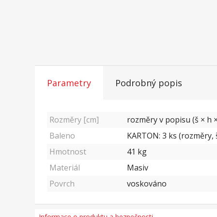
Parametry
Podrobný popis
Rozměry [cm]
rozměry v popisu (š × h ×
Baleno
KARTON: 3 ks (rozměry, š/
Hmotnost
41
kg
Materiál
Masiv
Povrch
voskováno
Informace o produktu a bezpečnosti