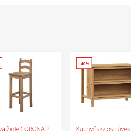
-40%
vá židle CORONA 2
Kuchyňský ostrůvek