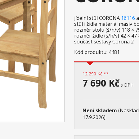
jídelní stůl CORONA
16116
a
stůl i židle materiál masiv
rozměr stolu (š/h/v) 118 × 
rozměr židle (š/h/v) 42 × 47
součást sestavy Corona 2
Kód produktu: 4481
12 290 Kč **
7 690 Kč
s DPH
Není skladem
(Nasklad
17.9.2026)