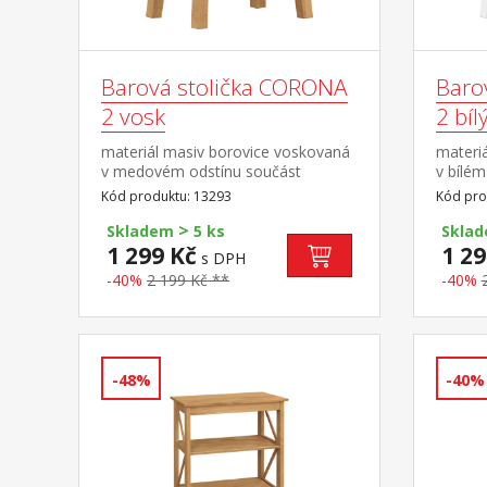
Barová stolička CORONA
Baro
2 vosk
2 bíl
materiál masiv borovice voskovaná
materi
v medovém odstínu součást
v bílém
sestavy Corona 2
borovi
Kód produktu: 13293
Kód pro
odstín
>
bílá
Skladem
5 ks
Skla
1 299 Kč
1 29
s DPH
-40%
2 199 Kč **
-40%
-48%
-40%