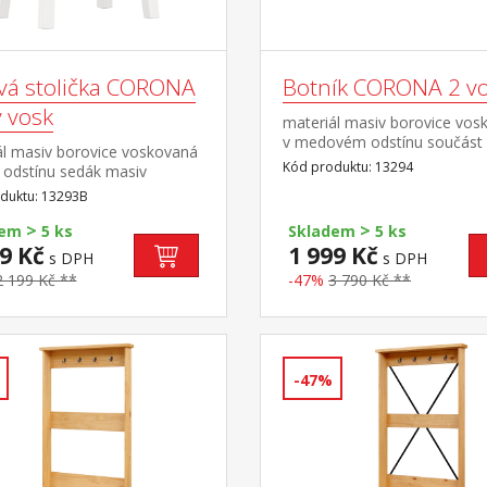
vá stolička CORONA
Botník CORONA 2 v
ý vosk
materiál masiv borovice vos
v medovém odstínu součást
ál masiv borovice voskovaná
sestavy Corona 2
Kód produktu: 13294
 odstínu sedák masiv
ce voskovaná v medovém
duktu: 13293B
u součást sestavy Corona 2
>
>
dem
5 ks
Skladem
5 ks
9 Kč
1 999 Kč
s DPH
s DPH
2 199 Kč **
-47%
3 790 Kč **
-47%