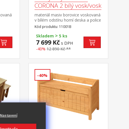
CORONA 2 bílý vosk/vosk
kovaná
materiál masiv borovice voskovaná
v bílém odstínu horní deska a police
na 2
voskovaná v medovém
Kód produktu: 11001B
odstínu jedna police součást
>
sestavy Corona 2
Skladem
5 ks
7 699 Kč
s DPH
-40%
12 890 Kč **
-40%
Nastavení