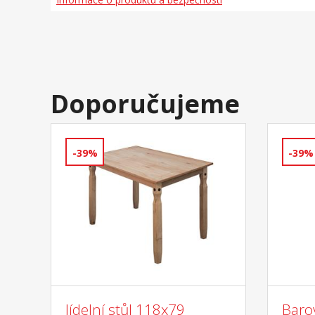
Doporučujeme
-39%
-39%
Jídelní stůl 118x79
Baro