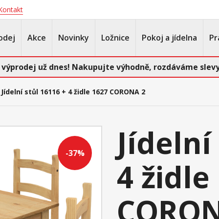
Kontakt
odej
Akce
Novinky
Ložnice
Pokoj a jídelna
Pr
 výprodej už dnes! Nakupujte výhodně, rozdáváme slevy
Jídelní stůl 16116 + 4 židle 1627 CORONA 2
Jídelní
-37%
4 židle
CORON