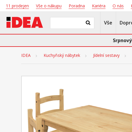
11 prodejen
Vše o nákupu
Poradna
Kariéra
O nás
Vše
Dopr
Srpnový
IDEA
Kuchyňský nábytek
Jídelní sestavy