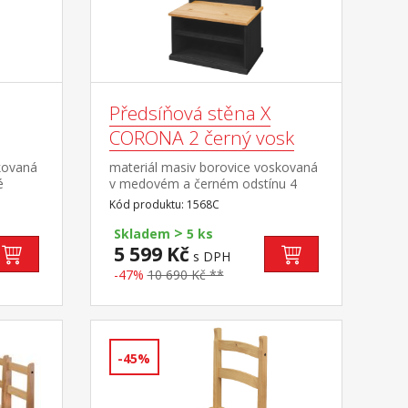
Předsíňová stěna X
CORONA 2 černý vosk
kovaná
materiál masiv borovice voskovaná
é
v medovém a černém odstínu 4
kovové háčky, 2 otevřené police na
Kód produktu: 1568C
boty výška sedu lavice 45
>
2
cm součást sestavy Corona 2
Skladem
5 ks
5 599 Kč
s DPH
-47%
10 690 Kč **
-45%