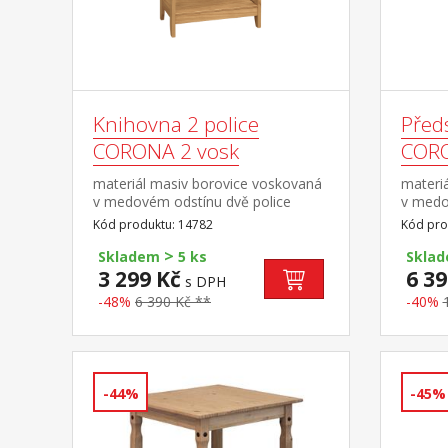
Knihovna 2 police
Před
CORONA 2 vosk
CORO
materiál masiv borovice voskovaná
materi
v medovém odstínu dvě police
v medo
součást sestavy Corona 2
háčky, 
Kód produktu: 14782
Kód pro
boty vý
>
cm sou
Skladem
5 ks
Skla
3 299 Kč
6 39
s DPH
-48%
6 390 Kč **
-40%
-44%
-45%