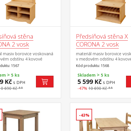
síňová stěna
Předsíňová stěna X
NA 2 vosk
CORONA 2 vosk
ál masiv borovice voskovaná
materiál masiv borovice vos
vém odstínu 4 kovové
v medovém odstínu 4 kovov
4 otevřené police na
háčky, 2 otevřené police na
duktu: 1567
Kód produktu: 1568
ška sedu lavice 45
boty výška sedu lavice 45
>
>
část sestavy Corona 2
cm součást sestavy Corona 
dem
5 ks
Skladem
5 ks
9 Kč
5 599 Kč
s DPH
s DPH
10 690 Kč **
-47%
10 690 Kč **
-43%