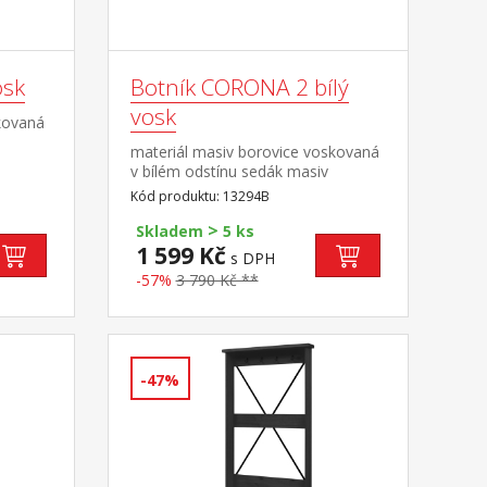
osk
Botník CORONA 2 bílý
vosk
kovaná
materiál masiv borovice voskovaná
v bílém odstínu sedák masiv
borovice voskovaná v medovém
Kód produktu: 13294B
odstínu součást sestavy Corona 2
>
bílá
Skladem
5 ks
1 599 Kč
s DPH
-57%
3 790 Kč **
-47%