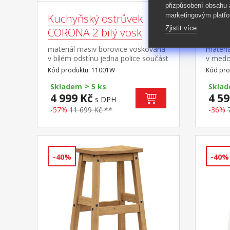
přizpůsobení obsahu
marketingovým platfo
Kuchyňský ostrůvek
Stůl 
Zjistit více
CORONA 2 bílý vosk
CORO
materiál masiv borovice voskovaná
materi
v bílém odstínu jedna police součást
v medo
sestavy Corona 2
(š/h/v)
Kód produktu: 11001W
Kód pro
sestav
>
Skladem
5 ks
Skla
4 999 Kč
4 59
s DPH
-57%
11 699 Kč **
-36%
-40%
-40%