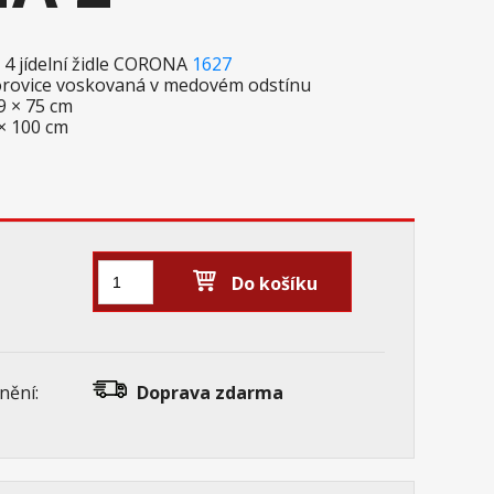
 4 jídelní židle CORONA
1627
 borovice voskovaná v medovém odstínu
79 × 75 cm
 × 100 cm
Do košíku
nění:
Doprava zdarma