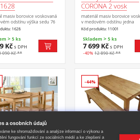
 1628
CORONA 2 vosk
ál masiv borovice voskovaná
materiál masiv borovice vos
vém odstínu výška sedu 76
v medovém odstínu jedna
dná k barovému stolu
police součást sestavy Coro
duktu: 1628
Kód produktu: 11001
 2 vosk 16118 součást
>
>
y Corona 2
dem
5 ks
Skladem
5 ks
9 Kč
7 699 Kč
s DPH
s DPH
3 090 Kč **
-40%
12 890 Kč **
-44%
es a osobních údajů
íváme ke shromažďování a analýze informací o výkonu a
tění fungování funkcí ze sociálních médií a ke zlepšení a