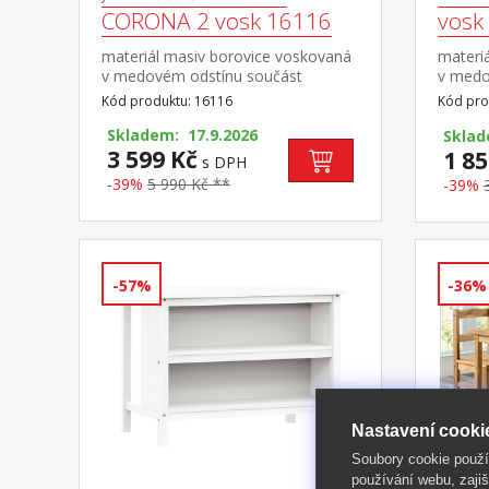
CORONA 2 vosk 16116
vosk
materiál masiv borovice voskovaná
materi
v medovém odstínu součást
v medo
sestavy Corona 2
cm vho
Kód produktu: 16116
Kód pro
CORONA
Skladem: 17.9.2026
sestav
Skla
3 599 Kč
1 85
s DPH
-39%
5 990 Kč **
-39%
-57%
-36%
Nastavení cooki
Soubory cookie použ
používání webu, zajiš