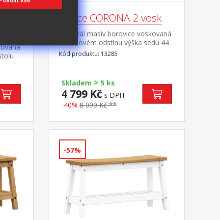
Povolit vše
ce
Lavice CORONA 2 vosk
materiál masiv borovice voskovaná
v medovém odstínu výška sedu 44
kovaná
cm součást sestavy Corona 2
Kód produktu: 13285
tolu
měr
>
2
Skladem
5 ks
4 799 Kč
s DPH
-40%
8 099 Kč **
-57%