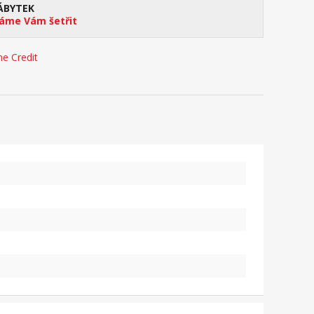
ÁBYTEK
me Vám šetřit
e Credit