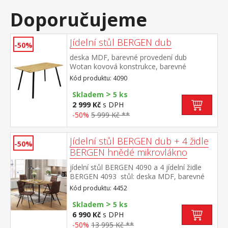
Doporučujeme
Jídelní stůl BERGEN dub
-50%
deska MDF, barevné provedení dub
Wotan kovová konstrukce, barevné
provedení černá
Kód produktu: 4090
>
Skladem
5 ks
2 999 Kč
s DPH
-50%
5 999 Kč **
Jídelní stůl BERGEN dub + 4 židle
-50%
BERGEN hnědé mikrovlákno
jídelní stůl BERGEN 4090 a 4 jídelní židle
BERGEN 4093 stůl: deska MDF, barevné
provedení dub Wotan kovová konstrukce,
Kód produktu: 4452
barevné provedení černá židle: potah
>
broušená kůže – imitace mikrovlákno,
Skladem
5 ks
barevné provedení hnědá kovová
6 990 Kč
s DPH
konstrukce, barevné provedení černá výška
-50%
13 995 Kč **