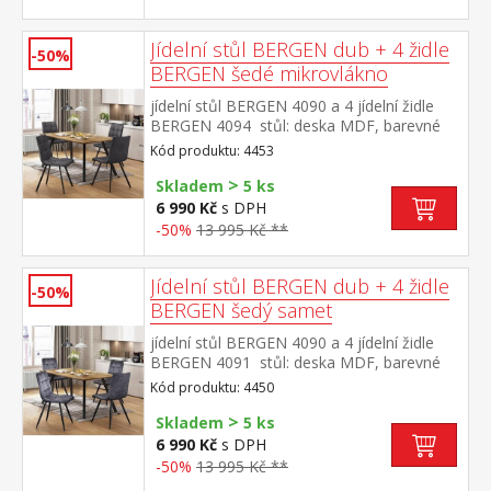
sedu židle 51 cm rozměr stolu (š/h/v) 140 ×
80 × 75 cm rozměr židle (š/h/v) 45 × 53 × 88
cm
Jídelní stůl BERGEN dub + 4 židle
-50%
BERGEN šedé mikrovlákno
jídelní stůl BERGEN 4090 a 4 jídelní židle
BERGEN 4094 stůl: deska MDF, barevné
provedení dub Wotan kovová konstrukce,
Kód produktu: 4453
barevné provedení černá židle: potah
>
broušená kůže – imitace mikrovlákno,
Skladem
5 ks
barevné provedení antracitová kovová
6 990 Kč
s DPH
konstrukce, barevné provedení černá výška
-50%
13 995 Kč **
sedu židle 51 cm rozměr stolu (š/h/v) 140 ×
80 × 75 cm rozměr židle (š/h/v) 45 × 53 × 88
cm
Jídelní stůl BERGEN dub + 4 židle
-50%
BERGEN šedý samet
jídelní stůl BERGEN 4090 a 4 jídelní židle
BERGEN 4091 stůl: deska MDF, barevné
provedení dub Wotan kovová konstrukce,
Kód produktu: 4450
barevné provedení černá židle: sametový
>
potah, barevné provedení šedá kovová
Skladem
5 ks
konstrukce, barevné provedení černá výška
6 990 Kč
s DPH
sedu židle 49 cm rozměr stolu (š/h/v) 140 ×
-50%
13 995 Kč **
80 × 75 cm rozměr židle (š/h/v) 45 × 53 × 88