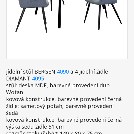
jídelní stůl BERGEN
4090
a 4 jídelní židle
DIAMANT
4095
stůl: deska MDF, barevné provedení dub
Wotan
kovová konstrukce, barevné provedení černá
židle: sametový potah, barevné provedení
šedá
kovová konstrukce, barevné provedení černá
výška sedu židle 51 cm
rozměr stolu (š/h/v): 140 × 80 × 75 cm