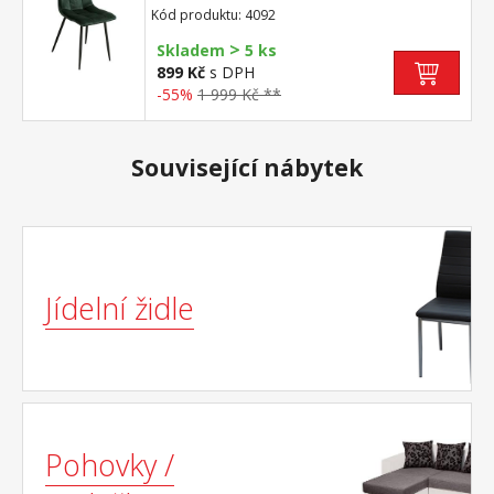
černá výška sedu 49 cm
Kód produktu: 4092
>
Skladem
5 ks
899 Kč
s DPH
-55%
1 999 Kč **
Související nábytek
Jídelní židle
Pohovky /