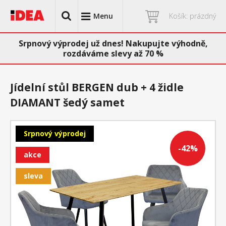
Menu
Košík: prázdný
Srpnový výprodej už dnes! Nakupujte výhodně,
rozdáváme slevy až 70 %
Jídelní stůl BERGEN dub + 4 židle
DIAMANT šedý samet
Srpnový výprodej
-42%
akce
sleva