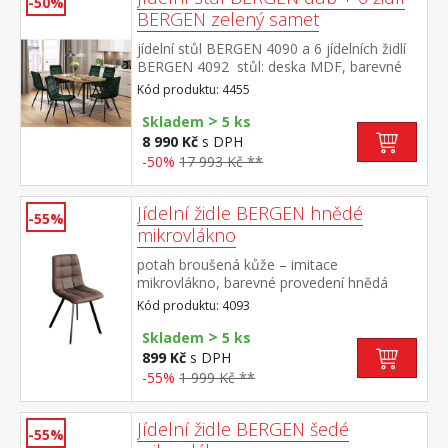
-50%
BERGEN zelený samet
jídelní stůl BERGEN 4090 a 6 jídelních židlí
BERGEN 4092 stůl: deska MDF, barevné
provedení dub Wotan kovová konstrukce,
Kód produktu: 4455
barevné provedení černá židle: sametový
>
potah, barevné provedení zelená kovová
Skladem
5 ks
konstrukce, barevné provedení černá výška
8 990 Kč
s DPH
sedu židle 49 cm rozměr stolu (š/h/v) 140 ×
-50%
17 993 Kč **
80 × 75 cm rozměr židle (š/h/v) 45 × 53 × 88
cm
Jídelní židle BERGEN hnědé
-55%
mikrovlákno
potah broušená kůže – imitace
mikrovlákno, barevné provedení hnědá
kovová konstrukce, barevné provedení
Kód produktu: 4093
černá výška sedu 51 cm
>
Skladem
5 ks
899 Kč
s DPH
-55%
1 999 Kč **
Jídelní židle BERGEN šedé
-55%