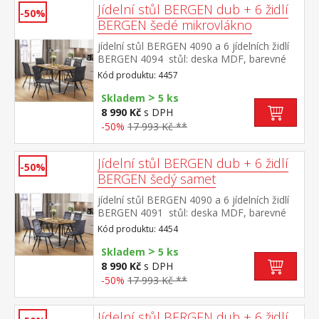
cm
Jídelní stůl BERGEN dub + 6 židlí
-50%
BERGEN šedé mikrovlákno
jídelní stůl BERGEN 4090 a 6 jídelních židlí
BERGEN 4094 stůl: deska MDF, barevné
provedení dub Wotan kovová konstrukce,
Kód produktu: 4457
barevné provedení černá židle: potah
>
broušená kůže – imitace mikrovlákno,
Skladem
5 ks
barevné provedení antracitová kovová
8 990 Kč
s DPH
konstrukce, barevné provedení černá výška
-50%
17 993 Kč **
sedu židle 51 cm rozměr stolu (š/h/v) 140 ×
80 × 75 cm rozměr židle (š/h/v) 45 × 53 × 88
cm
Jídelní stůl BERGEN dub + 6 židlí
-50%
BERGEN šedý samet
jídelní stůl BERGEN 4090 a 6 jídelních židlí
BERGEN 4091 stůl: deska MDF, barevné
provedení dub Wotan kovová konstrukce,
Kód produktu: 4454
barevné provedení černá židle: sametový
>
potah, barevné provedení šedá kovová
Skladem
5 ks
konstrukce, barevné provedení černá výška
8 990 Kč
s DPH
sedu židle 49 cm rozměr stolu (š/h/v) 140 ×
-50%
17 993 Kč **
80 × 75 cm rozměr židle (š/h/v) 45 × 53 × 88
cm
Jídelní stůl BERGEN dub + 6 židlí