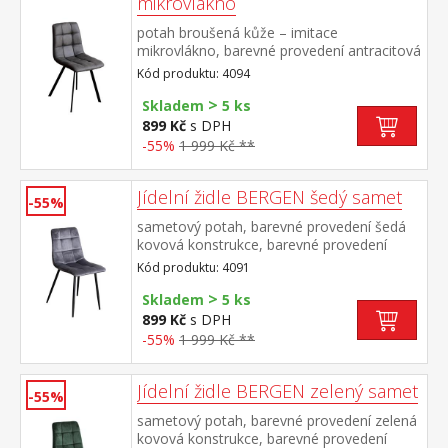
mikrovlákno
potah broušená kůže – imitace
mikrovlákno, barevné provedení antracitová
kovová konstrukce, barevné provedení
Kód produktu: 4094
černá výška sedu 51 cm
>
Skladem
5 ks
899 Kč
s DPH
-55%
1 999 Kč **
Jídelní židle BERGEN šedý samet
-55%
sametový potah, barevné provedení šedá
kovová konstrukce, barevné provedení
černá výška sedu 49 cm
Kód produktu: 4091
>
Skladem
5 ks
899 Kč
s DPH
-55%
1 999 Kč **
Jídelní židle BERGEN zelený samet
-55%
sametový potah, barevné provedení zelená
kovová konstrukce, barevné provedení