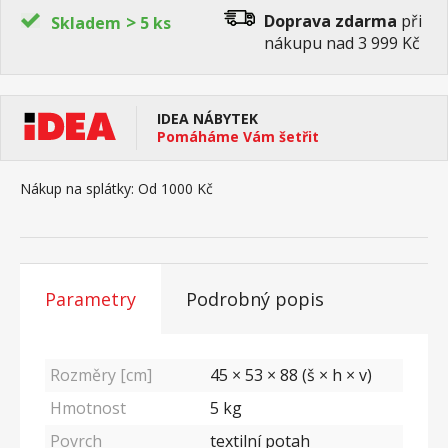
>
Doprava zdarma
při
Skladem
5 ks
nákupu nad 3 999 Kč
IDEA NÁBYTEK
Pomáháme Vám šetřit
Nákup na splátky:
Od 1000 Kč
Parametry
Podrobný popis
Rozměry [cm]
45 × 53 × 88 (š × h × v)
Hmotnost
5
kg
Povrch
textilní potah