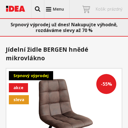
Menu
Košík: prázdný
Srpnový výprodej už dnes! Nakupujte výhodně,
rozdáváme slevy až 70 %
Jídelní židle BERGEN hnědé
mikrovlákno
Srpnový výprodej
-55%
akce
sleva