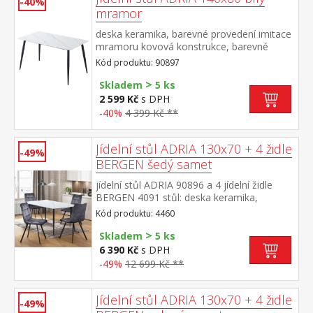
-40%
mramor
deska keramika, barevné provedení imitace
mramoru kovová konstrukce, barevné
provedení černá
Kód produktu: 90897
>
Skladem
5 ks
2 599 Kč
s DPH
-40%
4 399 Kč **
Jídelní stůl ADRIA 130x70 + 4 židle
-49%
BERGEN šedý samet
jídelní stůl ADRIA 90896 a 4 jídelní židle
BERGEN 4091 stůl: deska keramika,
barevné provedení imitace
Kód produktu: 4460
mramoru kovová konstrukce, barevné
>
provedení černá židle: sametový potah,
Skladem
5 ks
barevné provedení šedá kovová konstrukce,
6 390 Kč
s DPH
barevné provedení černá výška sedu židle
-49%
12 699 Kč **
49 cm rozměr stolu (š/h/v) 130 × 70 × 75
cm rozměr židle (š/h/v) 45 × 53 × 88 cm
Jídelní stůl ADRIA 130x70 + 4 židle
-49%