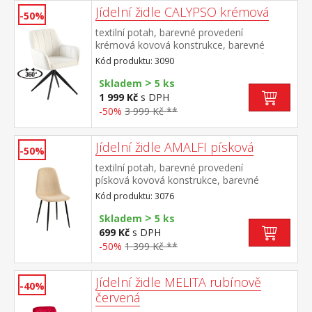
Jídelní židle CALYPSO krémová
-50%
textilní potah, barevné provedení
krémová kovová konstrukce, barevné
provedení černá otočná o 360 stupňů
Kód produktu: 3090
>
Skladem
5 ks
1 999 Kč
s DPH
-50%
3 999 Kč **
Jídelní židle AMALFI písková
-50%
textilní potah, barevné provedení
písková kovová konstrukce, barevné
provedení černá
Kód produktu: 3076
>
Skladem
5 ks
699 Kč
s DPH
-50%
1 399 Kč **
Jídelní židle MELITA rubínově
-40%
červená