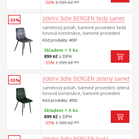
-50%
5 999 Kč **
Jídelní židle BERGEN šedý samet
-55%
sametový potah, barevné provedení šedá
kovová konstrukce, barevné provedení
černá výška sedu 49 cm
Kód produktu: 4091
>
Skladem
5 ks
899 Kč
s DPH
-55%
1 999 Kč **
Jídelní židle BERGEN zelený samet
-55%
sametový potah, barevné provedení zelená
kovová konstrukce, barevné provedení
černá výška sedu 49 cm
Kód produktu: 4092
>
Skladem
5 ks
899 Kč
s DPH
-55%
1 999 Kč **
Jídelní židle BERGEN šedé