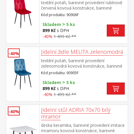
textilní potah, barevné provedení rubínově
červená kovová konstrukce, barevné
provedení černá výška sedu 50
Kód produktu: 90906F
cm doporučená nosnost do 120 kg
>
Skladem
5 ks
899 Kč
s DPH
-40%
1 499 Kč **
Jídelní židle MELITA zelenomodrá
-40%
textilní potah, barevné provedení
zelenomodrá kovová konstrukce, barevné
provedení černá výška sedu 50
Kód produktu: 90905F
cm doporučená nosnost do 120 kg
>
Skladem
5 ks
899 Kč
s DPH
-40%
1 499 Kč **
Jídelní stůl ADRIA 70x70 bílý
-40%
mramor
deska keramika, barevné provedení imitace
mramoru kovová konstrukce, barevné