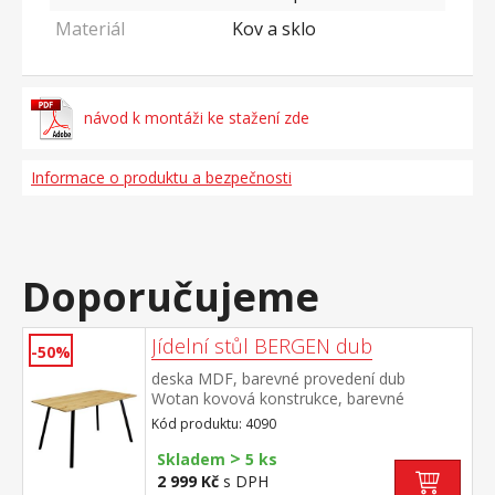
Materiál
Kov a sklo
návod k montáži ke stažení zde
Informace o produktu a bezpečnosti
Doporučujeme
Jídelní stůl BERGEN dub
-50%
deska MDF, barevné provedení dub
Wotan kovová konstrukce, barevné
provedení černá
Kód produktu: 4090
>
Skladem
5 ks
2 999 Kč
s DPH