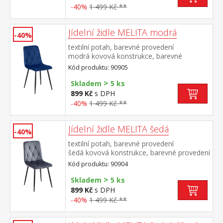
-40%
1 499 Kč **
Jídelní židle MELITA modrá
-40%
textilní potah, barevné provedení
modrá kovová konstrukce, barevné
provedení černá výška sedu 50
Kód produktu: 90905
cm doporučená nosnost do 120 kg
>
Skladem
5 ks
899 Kč
s DPH
-40%
1 499 Kč **
Jídelní židle MELITA šedá
-40%
textilní potah, barevné provedení
šedá kovová konstrukce, barevné provedení
černá výška sedu 50 cm doporučená
Kód produktu: 90904
nosnost do 120 kg
>
Skladem
5 ks
899 Kč
s DPH
-40%
1 499 Kč **