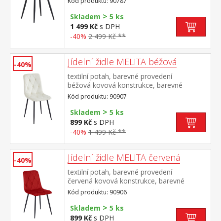
Kód produktu: 90787
nosnost do 130 kg
>
Skladem
5 ks
1 499 Kč
s DPH
-40%
2 499 Kč **
Jídelní židle MELITA béžová
-40%
textilní potah, barevné provedení
béžová kovová konstrukce, barevné
provedení černá výška sedu 50
Kód produktu: 90907
cm doporučená nosnost do 120 kg
>
Skladem
5 ks
899 Kč
s DPH
-40%
1 499 Kč **
Jídelní židle MELITA červená
-40%
textilní potah, barevné provedení
červená kovová konstrukce, barevné
provedení černá výška sedu 50
Kód produktu: 90906
cm doporučená nosnost do 120 kg
>
Skladem
5 ks
899 Kč
s DPH