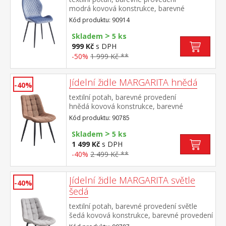
modrá kovová konstrukce, barevné
provedení černá výška sedu 50
Kód produktu: 90914
cm doporučená nosnost do 120 kg
>
Skladem
5 ks
999 Kč
s DPH
-50%
1 999 Kč **
Jídelní židle MARGARITA hnědá
-40%
textilní potah, barevné provedení
hnědá kovová konstrukce, barevné
provedení černá výška sedu 49
Kód produktu: 90785
cm doporučená nosnost do 130 kg
>
Skladem
5 ks
1 499 Kč
s DPH
-40%
2 499 Kč **
Jídelní židle MARGARITA světle
-40%
šedá
textilní potah, barevné provedení světle
šedá kovová konstrukce, barevné provedení
černá výška sedu 49 cm doporučená