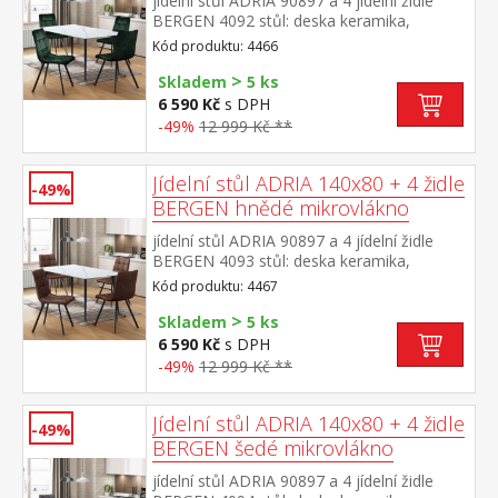
jídelní stůl ADRIA 90897 a 4 jídelní židle
BERGEN 4092 stůl: deska keramika,
barevné provedení imitace
Kód produktu: 4466
mramoru kovová konstrukce, barevné
>
provedení černá židle: sametový potah,
Skladem
5 ks
barevné provedení zelená kovová
6 590 Kč
s DPH
konstrukce, barevné provedení černá výška
-49%
12 999 Kč **
sedu židle 49 cm rozměr stolu (š/h/v) 140 ×
70 × 75 cm rozměr židle (š/h/v) 45 × 53 × 88
cm
Jídelní stůl ADRIA 140x80 + 4 židle
-49%
BERGEN hnědé mikrovlákno
jídelní stůl ADRIA 90897 a 4 jídelní židle
BERGEN 4093 stůl: deska keramika,
barevné provedení imitace
Kód produktu: 4467
mramoru kovová konstrukce, barevné
>
provedení černá židle: potah broušená kůže
Skladem
5 ks
– imitace mikrovlákno, barevné provedení
6 590 Kč
s DPH
hnědá kovová konstrukce, barevné
-49%
12 999 Kč **
provedení černá výška sedu židle 51
cm rozměr stolu (š/h/v) 140 × 70 × 75
cm rozměr židle (š/h/v) 45 × 53 × 88 cm
Jídelní stůl ADRIA 140x80 + 4 židle
-49%
BERGEN šedé mikrovlákno
jídelní stůl ADRIA 90897 a 4 jídelní židle