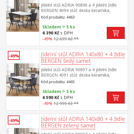
jídelní stůl ADRIA 90896 a 4 jídelní židle
BERGEN 4094 stůl: deska keramika,
barevné provedení imitace
Kód produktu: 4463
mramoru kovová konstrukce, barevné
>
provedení černá židle: potah broušená kůže
Skladem
5 ks
– imitace mikrovlákno, barevné provedení
6 390 Kč
s DPH
antracitová kovová konstrukce, barevné
-49%
12 699 Kč **
provedení černá výška sedu židle 51
cm rozměr stolu (š/h/v) 130 × 70 × 75
cm rozměr židle (š/h/v) 45 × 53 × 88 cm
Jídelní stůl ADRIA 140x80 + 4 židle
-49%
BERGEN šedý samet
jídelní stůl ADRIA 90897 a 4 jídelní židle
BERGEN 4091 stůl: deska keramika,
barevné provedení imitace
Kód produktu: 4465
mramoru kovová konstrukce, barevné
>
provedení černá židle: sametový potah,
Skladem
5 ks
barevné provedení šedá kovová konstrukce,
6 590 Kč
s DPH
barevné provedení černá výška sedu židle
-49%
12 999 Kč **
49 cm rozměr stolu (š/h/v) 140 × 70 × 75
cm rozměr židle (š/h/v) 45 × 53 × 88 cm
Jídelní stůl ADRIA 140x80 + 4 židle
-49%
BERGEN zelený samet