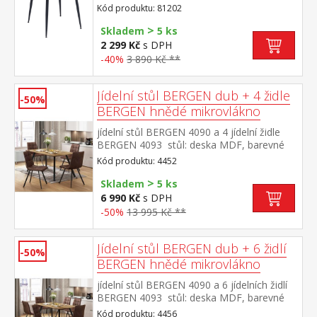
provedení černá
Kód produktu: 81202
>
Skladem
5 ks
2 299 Kč
s DPH
-40%
3 890 Kč **
Jídelní stůl BERGEN dub + 4 židle
-50%
BERGEN hnědé mikrovlákno
jídelní stůl BERGEN 4090 a 4 jídelní židle
BERGEN 4093 stůl: deska MDF, barevné
provedení dub Wotan kovová konstrukce,
Kód produktu: 4452
barevné provedení černá židle: potah
>
broušená kůže – imitace mikrovlákno,
Skladem
5 ks
barevné provedení hnědá kovová
6 990 Kč
s DPH
konstrukce, barevné provedení černá výška
-50%
13 995 Kč **
sedu židle 51 cm rozměr stolu (š/h/v) 140 ×
80 × 75 cm rozměr židle (š/h/v) 45 × 53 × 88
cm
Jídelní stůl BERGEN dub + 6 židlí
-50%
BERGEN hnědé mikrovlákno
jídelní stůl BERGEN 4090 a 6 jídelních židlí
BERGEN 4093 stůl: deska MDF, barevné
provedení dub Wotan kovová konstrukce,
Kód produktu: 4456