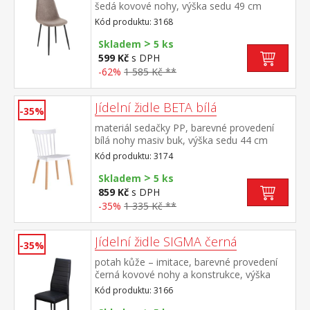
šedá kovové nohy, výška sedu 49 cm
Kód produktu: 3168
>
Skladem
5 ks
599 Kč
s DPH
-62%
1 585 Kč **
Jídelní židle BETA bílá
-35%
materiál sedačky PP, barevné provedení
bílá nohy masiv buk, výška sedu 44 cm
Kód produktu: 3174
>
Skladem
5 ks
859 Kč
s DPH
-35%
1 335 Kč **
Jídelní židle SIGMA černá
-35%
potah kůže – imitace, barevné provedení
černá kovové nohy a konstrukce, výška
sedu 47 cm
Kód produktu: 3166