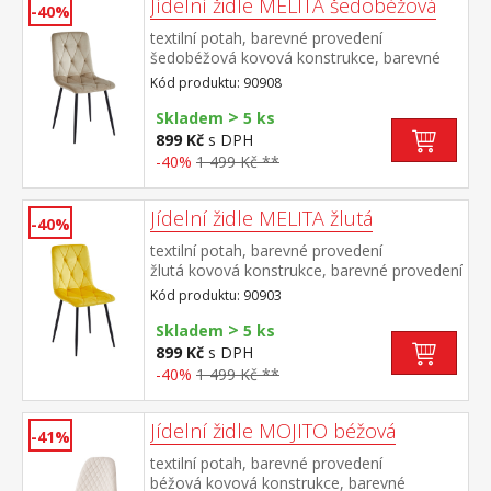
Jídelní židle MELITA šedobéžová
-40%
textilní potah, barevné provedení
šedobéžová kovová konstrukce, barevné
provedení černá výška sedu 50
Kód produktu: 90908
cm doporučená nosnost do 120 kg
>
Skladem
5 ks
899 Kč
s DPH
-40%
1 499 Kč **
Jídelní židle MELITA žlutá
-40%
textilní potah, barevné provedení
žlutá kovová konstrukce, barevné provedení
černá výška sedu 50 cm doporučená
Kód produktu: 90903
nosnost do 120 kg
>
Skladem
5 ks
899 Kč
s DPH
-40%
1 499 Kč **
Jídelní židle MOJITO béžová
-41%
textilní potah, barevné provedení
béžová kovová konstrukce, barevné