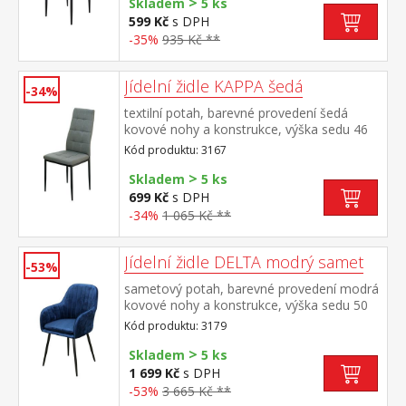
>
Skladem
5 ks
599 Kč
s DPH
-35%
935 Kč **
Jídelní židle KAPPA šedá
-34%
textilní potah, barevné provedení šedá
kovové nohy a konstrukce, výška sedu 46
cm
Kód produktu: 3167
>
Skladem
5 ks
699 Kč
s DPH
-34%
1 065 Kč **
Jídelní židle DELTA modrý samet
-53%
sametový potah, barevné provedení modrá
kovové nohy a konstrukce, výška sedu 50
cm
Kód produktu: 3179
>
Skladem
5 ks
1 699 Kč
s DPH
-53%
3 665 Kč **