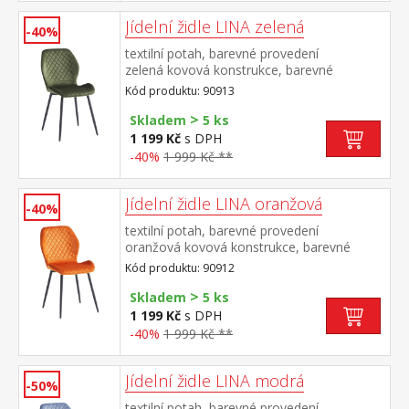
Jídelní židle LINA zelená
-40%
textilní potah, barevné provedení
zelená kovová konstrukce, barevné
provedení černá výška sedu 50
Kód produktu: 90913
cm doporučená nosnost do 120 kg
>
Skladem
5 ks
1 199 Kč
s DPH
-40%
1 999 Kč **
Jídelní židle LINA oranžová
-40%
textilní potah, barevné provedení
oranžová kovová konstrukce, barevné
provedení černá výška sedu 50
Kód produktu: 90912
cm doporučená nosnost do 120 kg
>
Skladem
5 ks
1 199 Kč
s DPH
-40%
1 999 Kč **
Jídelní židle LINA modrá
-50%
textilní potah, barevné provedení