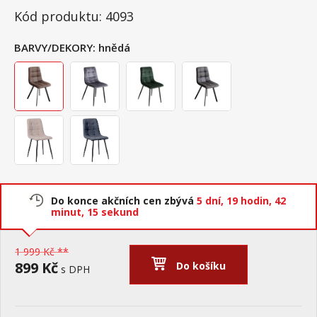
Kód produktu: 4093
BARVY/DEKORY:
hnědá
Do konce akčních cen zbývá
5 dní,
19 hodin,
42
minut,
14 sekund
1 999 Kč **
899 Kč
Do košíku
s DPH