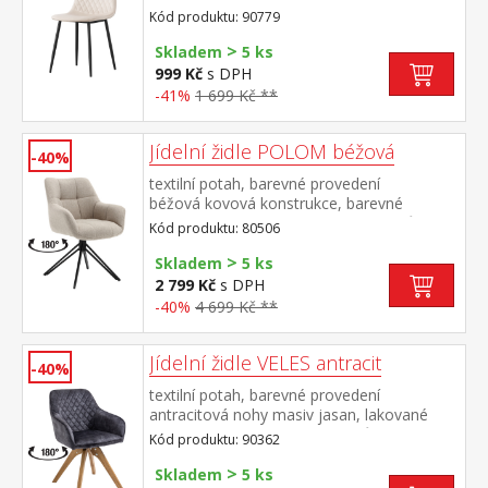
provedení černá výška sedu 48
Kód produktu: 90779
cm doporučená nosnost do 120 kg
>
Skladem
5 ks
999 Kč
s DPH
-41%
1 699 Kč **
Jídelní židle POLOM béžová
-40%
textilní potah, barevné provedení
béžová kovová konstrukce, barevné
provedení černá otočná o 180 stupňů výška
Kód produktu: 80506
sedu 50 cm doporučená nosnost do 120 kg
>
Skladem
5 ks
2 799 Kč
s DPH
-40%
4 699 Kč **
Jídelní židle VELES antracit
-40%
textilní potah, barevné provedení
antracitová nohy masiv jasan, lakované
provedení otočná o 180 stupňů výška sedu
Kód produktu: 90362
47 cm doporučená nosnost do 120 kg
>
Skladem
5 ks