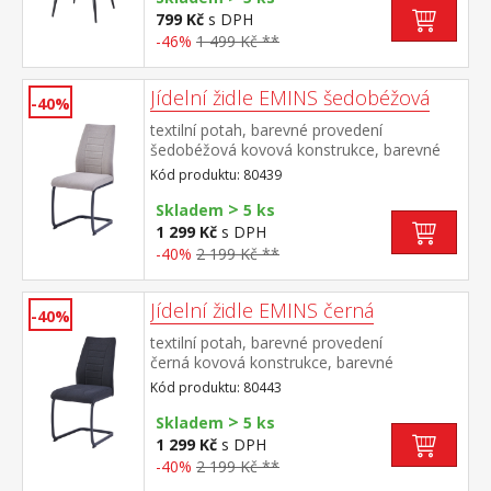
799 Kč
s DPH
-46%
1 499 Kč **
Jídelní židle EMINS šedobéžová
-40%
textilní potah, barevné provedení
šedobéžová kovová konstrukce, barevné
provedení černá výška sedu 48
Kód produktu: 80439
cm doporučená nosnost do 120 kg
>
Skladem
5 ks
1 299 Kč
s DPH
-40%
2 199 Kč **
Jídelní židle EMINS černá
-40%
textilní potah, barevné provedení
černá kovová konstrukce, barevné
provedení černá výška sedu 48
Kód produktu: 80443
cm doporučená nosnost do 120 kg
>
Skladem
5 ks
1 299 Kč
s DPH
-40%
2 199 Kč **