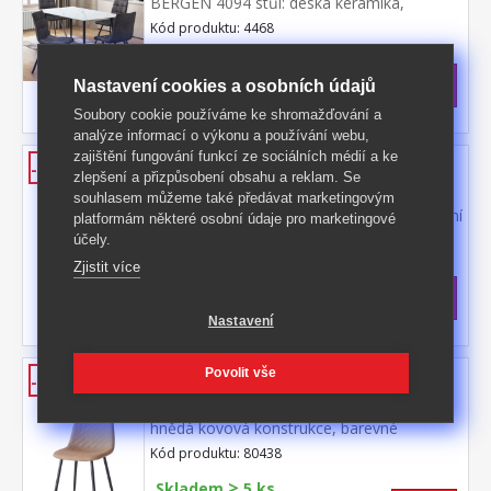
BERGEN 4094 stůl: deska keramika,
barevné provedení imitace
Kód produktu: 4468
mramoru kovová konstrukce, barevné
>
provedení černá židle: potah broušená kůže
Skladem
5 ks
– imitace mikrovlákno, barevné provedení
6 590 Kč
s DPH
Nastavení cookies a osobních údajů
antracitová kovová konstrukce, barevné
-49%
12 999 Kč **
Soubory cookie používáme ke shromažďování a
provedení černá výška sedu židle 51
analýze informací o výkonu a používání webu,
cm rozměr stolu (š/h/v) 140 × 70 × 75
zajištění fungování funkcí ze sociálních médií a ke
cm rozměr židle (š/h/v) 45 × 53 × 88 cm
Jídelní židle DROMA šedá
-40%
zlepšení a přizpůsobení obsahu a reklam. Se
textilní potah, barevné provedení
souhlasem můžeme také předávat marketingovým
šedá kovová konstrukce, barevné provedení
platformám některé osobní údaje pro marketingové
černá výška sedu 47 cm doporučená
účely.
Kód produktu: 80436
nosnost do 120 kg
Zjistit více
>
Skladem
5 ks
899 Kč
s DPH
-40%
1 499 Kč **
Nastavení
Jídelní židle DROMA hnědá
Povolit vše
-46%
textilní potah, barevné provedení
hnědá kovová konstrukce, barevné
provedení černá výška sedu 47
Kód produktu: 80438
cm doporučená nosnost do 120 kg
>
Skladem
5 ks