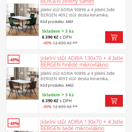
BERGEN zelený samet
jídelní stůl ADRIA 90896 a 4 jídelní židle
BERGEN 4092 stůl: deska keramika,
barevné provedení imitace
Kód produktu: 4461
mramoru kovová konstrukce, barevné
>
provedení černá židle: sametový potah,
Skladem
5 ks
barevné provedení zelená kovová
6 390 Kč
s DPH
konstrukce, barevné provedení černá výška
-49%
12 699 Kč **
sedu židle 49 cm rozměr stolu (š/h/v) 130 ×
70 × 75 cm rozměr židle (š/h/v) 45 × 53 × 88
cm
Jídelní stůl ADRIA 130x70 + 4 židle
-49%
BERGEN hnědé mikrovlákno
jídelní stůl ADRIA 90896 a 4 jídelní židle
BERGEN 4093 stůl: deska keramika,
barevné provedení imitace
Kód produktu: 4462
mramoru kovová konstrukce, barevné
>
provedení černá židle: potah broušená kůže
Skladem
5 ks
– imitace mikrovlákno, barevné provedení
6 390 Kč
s DPH
hnědá kovová konstrukce, barevné
-49%
12 699 Kč **
provedení černá výška sedu židle 51
cm rozměr stolu (š/h/v) 130 × 70 × 75
cm rozměr židle (š/h/v) 45 × 53 × 88 cm
Jídelní stůl ADRIA 130x70 + 4 židle
-49%
BERGEN šedé mikrovlákno