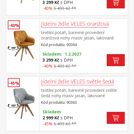
3 299 Kč
s DPH
-40%
5 499 Kč **
Jídelní židle VELES oranžová
-40%
textilní potah, barevné provedení
oranžová nohy masiv jasan, lakované
provedení otočná o 180 stupňů výška sedu
Kód produktu: 90364
47 cm doporučená nosnost do 120 kg
Skladem: 1.2.2027
3 299 Kč
s DPH
-40%
5 499 Kč **
Jídelní židle VELES světle šedá
-45%
textilní potah, barevné provedení světle
šedá nohy masiv jasan, lakované
provedení otočná o 180 stupňů výška sedu
Kód produktu: 90363
47 cm doporučená nosnost do 120 kg
Skladem
2 999 Kč
s DPH
-45%
5 499 Kč **