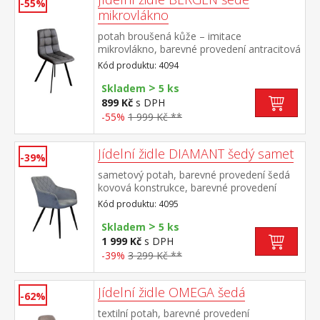
-55%
mikrovlákno
potah broušená kůže – imitace
mikrovlákno, barevné provedení antracitová
kovová konstrukce, barevné provedení
Kód produktu: 4094
černá výška sedu 51 cm
>
Skladem
5 ks
899 Kč
s DPH
-55%
1 999 Kč **
Jídelní židle DIAMANT šedý samet
-39%
sametový potah, barevné provedení šedá
kovová konstrukce, barevné provedení
černá výška sedu 51 cm, hloubka sedu 45,5
Kód produktu: 4095
cm šířka sedu v zadní nejužší části 36 cm, v
>
přední části 42 cmvhodná ke stolu BERGEN
Skladem
5 ks
dub 4090
1 999 Kč
s DPH
-39%
3 299 Kč **
Jídelní židle OMEGA šedá
-62%
textilní potah, barevné provedení