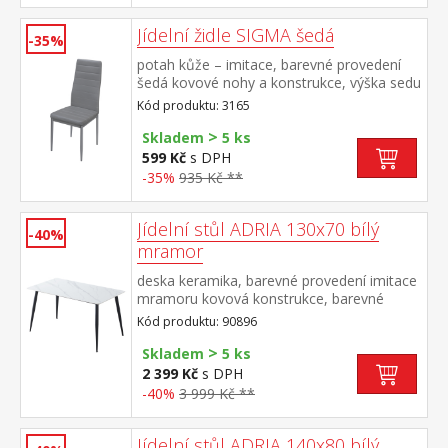
Jídelní židle SIGMA šedá
-35%
potah kůže – imitace, barevné provedení
šedá kovové nohy a konstrukce, výška sedu
47 cm
Kód produktu: 3165
>
Skladem
5 ks
599 Kč
s DPH
-35%
935 Kč **
Jídelní stůl ADRIA 130x70 bílý
-40%
mramor
deska keramika, barevné provedení imitace
mramoru kovová konstrukce, barevné
provedení černá
Kód produktu: 90896
>
Skladem
5 ks
2 399 Kč
s DPH
-40%
3 999 Kč **
Jídelní stůl ADRIA 140x80 bílý