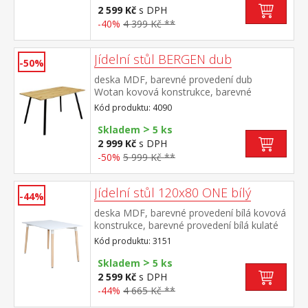
2 599 Kč
s DPH
-40%
4 399 Kč **
Jídelní stůl BERGEN dub
-50%
deska MDF, barevné provedení dub
Wotan kovová konstrukce, barevné
provedení černá
Kód produktu: 4090
>
Skladem
5 ks
2 999 Kč
s DPH
-50%
5 999 Kč **
Jídelní stůl 120x80 ONE bílý
-44%
deska MDF, barevné provedení bílá kovová
konstrukce, barevné provedení bílá kulaté
nohy, materiál masiv buk nastavitelné
Kód produktu: 3151
plastové kluzáky s pochromovanou krytkou
>
Skladem
5 ks
2 599 Kč
s DPH
-44%
4 665 Kč **