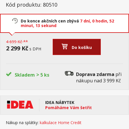
Kód produktu: 80510
Do konce akčních cen zbývá
7 dní,
0 hodin,
52
minut,
12 sekund
4 699 Kč **
2 299 Kč
Do košíku
s DPH
>
Doprava zdarma
při
Skladem
5 ks
nákupu nad 3 999 Kč
IDEA NÁBYTEK
Pomáháme Vám šetřit
Nákup na splátky:
kalkulace Home Credit