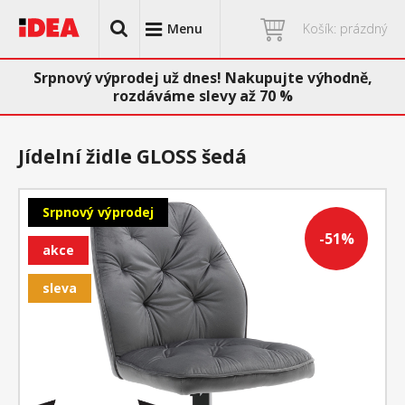
Menu
Košík: prázdný
Srpnový výprodej už dnes! Nakupujte výhodně,
rozdáváme slevy až 70 %
Jídelní židle GLOSS šedá
Srpnový výprodej
-51%
akce
sleva