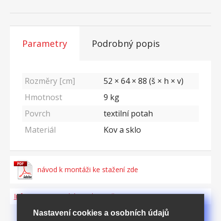
Parametry
Podrobný popis
Rozměry [cm]
52 × 64 × 88 (š × h × v)
Hmotnost
9
kg
Povrch
textilní potah
Materiál
Kov a sklo
návod k montáži ke stažení zde
Informace o produktu a bezpečnosti
Nastavení cookies a osobních údajů