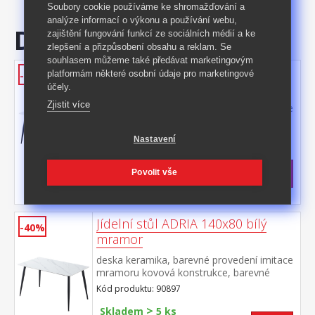
Soubory cookie používáme ke shromažďování a
analýze informací o výkonu a používání webu,
Doporučujeme
zajištění fungování funkcí ze sociálních médií a ke
zlepšení a přizpůsobení obsahu a reklam. Se
souhlasem můžeme také předávat marketingovým
Jídelní stůl ADRIA 130x70 bílý
platformám některé osobní údaje pro marketingové
-40%
mramor
účely.
Zjistit více
deska keramika, barevné provedení imitace
mramoru kovová konstrukce, barevné
provedení černá
Kód produktu: 90896
Nastavení
>
Skladem
5 ks
2 399 Kč
s DPH
Povolit vše
-40%
3 999 Kč **
Jídelní stůl ADRIA 140x80 bílý
-40%
mramor
deska keramika, barevné provedení imitace
mramoru kovová konstrukce, barevné
provedení černá
Kód produktu: 90897
>
Skladem
5 ks