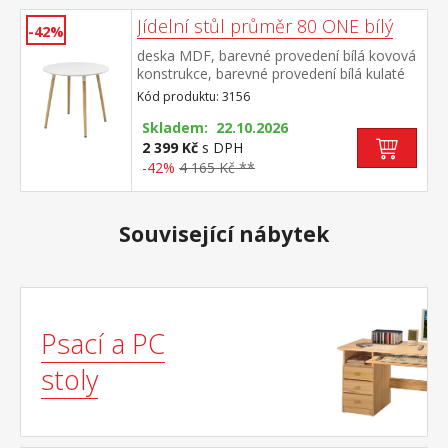
Jídelní stůl průměr 80 ONE bílý
-42%
deska MDF, barevné provedení bílá kovová
konstrukce, barevné provedení bílá kulaté
nohy, materiál masiv buk nastavitelné
Kód produktu: 3156
plastové kluzáky s pochromovanou krytkou
Skladem: 22.10.2026
2 399 Kč
s DPH
-42%
4 165 Kč **
Související nábytek
Psací a PC
stoly