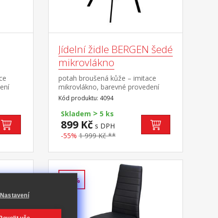
Jídelní židle BERGEN šedé
mikrovlákno
ce
potah broušená kůže – imitace
ení
mikrovlákno, barevné provedení
arevné
antracitová kovová konstrukce,
Kód produktu: 4094
 51 cm
barevné provedení černá výška sedu
>
51 cm
Skladem
5 ks
899 Kč
s DPH
-55%
1 999 Kč **
-35%
Nastavení