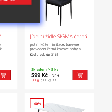
Povolit vše
á
Jídelní židle SIGMA černá
é
potah kůže – imitace, barevné
k,
provedení černá kovové nohy a
konstrukce, výška sedu 47 cm
Kód produktu: 3166
>
Skladem
5 ks
599 Kč
s DPH
-35%
935 Kč **
-40%