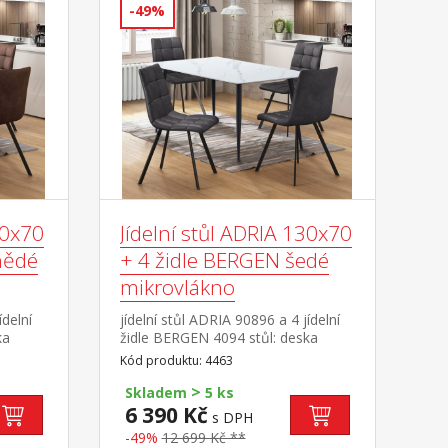
-49%
30x70
Jídelní stůl ADRIA 130x70
nědé
+ 4 židle BERGEN šedé
mikrovlákno
ídelní
jídelní stůl ADRIA 90896 a 4 jídelní
ka
židle BERGEN 4094 stůl: deska
keramika, barevné provedení
Kód produktu: 4463
imitace mramoru kovová
>
ní
konstrukce, barevné provedení
Skladem
5 ks
kůže –
černá židle: potah broušená kůže –
6 390 Kč
s DPH
é
imitace mikrovlákno, barevné
-49%
12 699 Kč **
provedení antracitová kovová