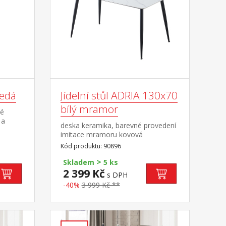
šedá
Jídelní stůl ADRIA 130x70
bílý mramor
né
 a
deska keramika, barevné provedení
m
imitace mramoru kovová
konstrukce, barevné provedení
Kód produktu: 90896
černá
>
Skladem
5 ks
2 399 Kč
s DPH
-40%
3 999 Kč **