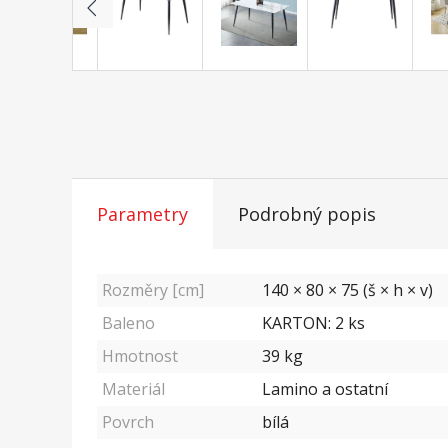
Parametry
Podrobný popis
Rozměry [cm]
140 × 80 × 75 (š × h × v)
Baleno
KARTON: 2 ks
Hmotnost
39
kg
Materiál
Lamino a ostatní
Povrch
bílá