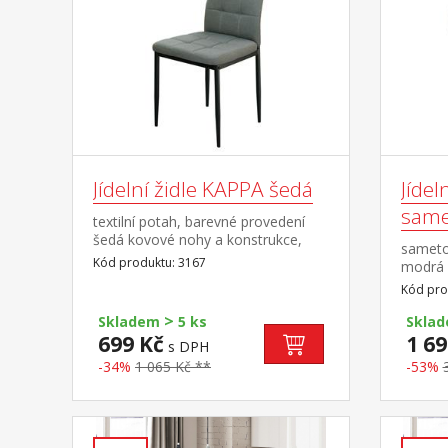
Jídelní židle KAPPA šedá
Jídel
same
textilní potah, barevné provedení
šedá kovové nohy a konstrukce,
sameto
výška sedu 46 cm
Kód produktu: 3167
modrá 
výška 
Kód pro
>
Skladem
5 ks
Skla
699 Kč
1 69
s DPH
-34%
1 065 Kč **
-53%