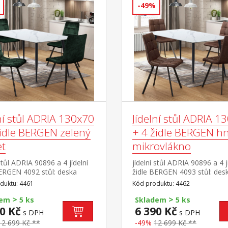
-49%
ní stůl ADRIA 130x70
Jídelní stůl ADRIA 1
židle BERGEN zelený
+ 4 židle BERGEN h
t
mikrovlákno
 stůl ADRIA 90896 a 4 jídelní
jídelní stůl ADRIA 90896 a 4 j
BERGEN 4092 stůl: deska
židle BERGEN 4093 stůl: des
ka, barevné provedení
keramika, barevné provedení
duktu: 4461
Kód produktu: 4462
e mramoru kovová
imitace mramoru kovová
>
>
ukce, barevné provedení
konstrukce, barevné provede
dem
5 ks
Skladem
5 ks
idle: sametový potah,
černá židle: potah broušená 
0 Kč
6 390 Kč
s DPH
s DPH
é provedení zelená kovová
imitace mikrovlákno, barevn
12 699 Kč **
-49%
12 699 Kč **
ukce, barevné provedení
provedení hnědá kovová