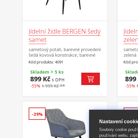
Jídelní židle BERGEN šedý
Jídel
samet
zele
sametový potah, barevné provedení
sameto
šedá kovová konstrukce, barevné
zelená
provedení černá výška sedu 49 cm
proved
Kód produktu: 4091
Kód pro
>
Skladem
5 ks
Skla
899 Kč
899
s DPH
-55%
1 999 Kč **
-55%
-39%
-62%
Nastavení cooki
Soubory cookie použ
používání webu, zajiš