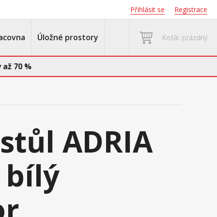
Přihlásit se
Registrace
acovna
Úložné prostory
Košík: prázdný
 až 70 %
 stůl ADRIA
 bílý
r