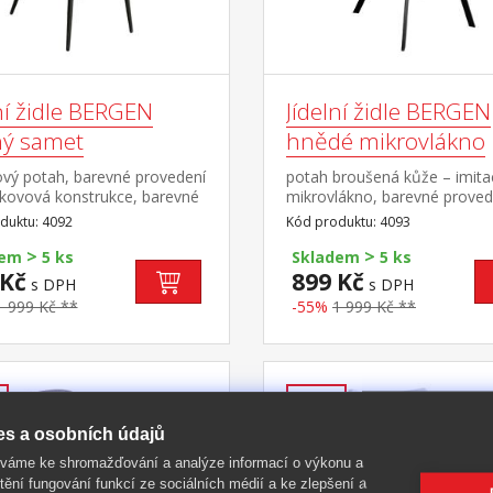
ní židle BERGEN
Jídelní židle BERGEN
ný samet
hnědé mikrovlákno
vý potah, barevné provedení
potah broušená kůže – imita
 kovová konstrukce, barevné
mikrovlákno, barevné proved
ení černá výška sedu 49 cm
hnědá kovová konstrukce, b
duktu: 4092
Kód produktu: 4093
provedení černá výška sedu
>
>
dem
5 ks
Skladem
5 ks
 Kč
899 Kč
s DPH
s DPH
1 999 Kč **
-55%
1 999 Kč **
-35%
es a osobních údajů
íváme ke shromažďování a analýze informací o výkonu a
tění fungování funkcí ze sociálních médií a ke zlepšení a