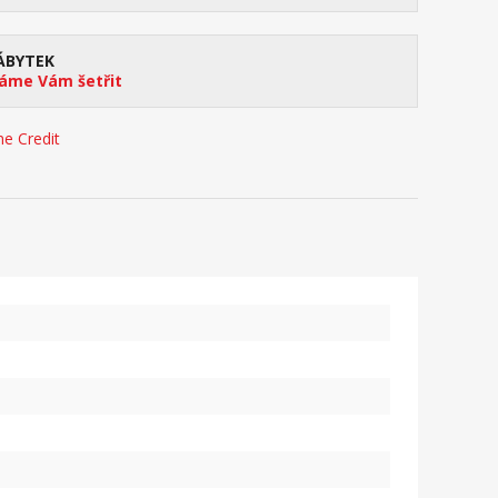
ÁBYTEK
me Vám šetřit
e Credit