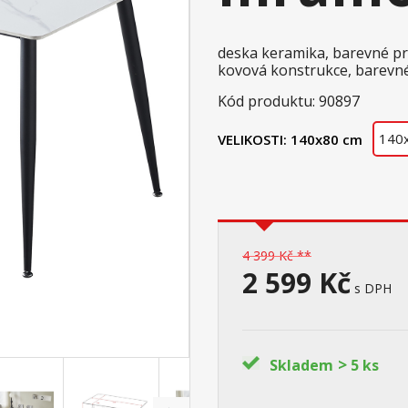
deska keramika, barevné p
kovová konstrukce, barevn
Kód produktu: 90897
140
VELIKOSTI:
140x80 cm
4 399 Kč **
2 599 Kč
s DPH
>
Skladem
5 ks