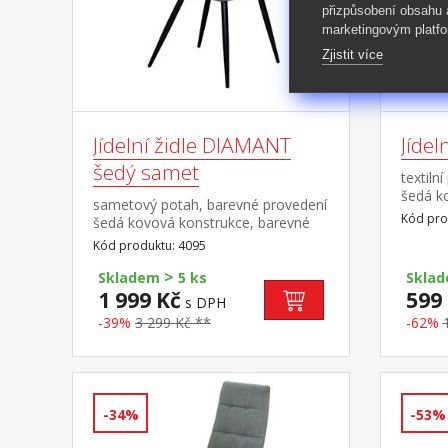
přizpůsobení obsahu
marketingovým platfo
Zjistit více
Jídelní židle DIAMANT
Jíde
šedý samet
textiln
šedá k
sametový potah, barevné provedení
cm
Kód pro
šedá kovová konstrukce, barevné
provedení černá výška sedu 51 cm,
Kód produktu: 4095
hloubka sedu 45,5 cm šířka sedu v
>
zadní nejužší části 36 cm, v přední
Skladem
5 ks
Skla
části 42 cmvhodná ke stolu
1 999 Kč
599
s DPH
BERGEN dub 4090
-39%
3 299 Kč **
-62%
-34%
-53%