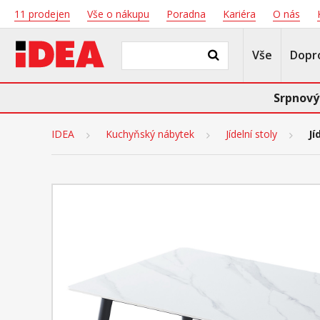
11 prodejen
Vše o nákupu
Poradna
Kariéra
O nás
Vše
Dopr
Srpnový
IDEA
Kuchyňský nábytek
Jídelní stoly
Jí