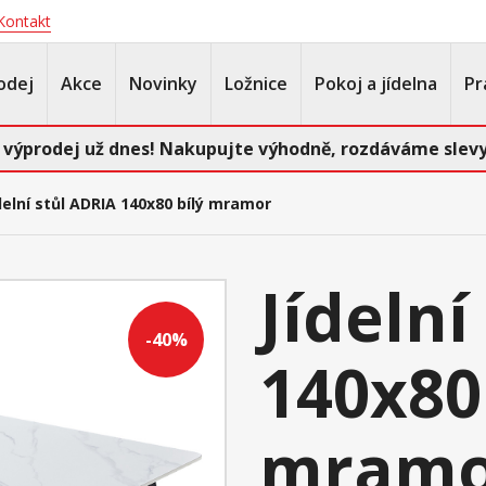
Kontakt
odej
Akce
Novinky
Ložnice
Pokoj a jídelna
Pr
 výprodej už dnes! Nakupujte výhodně, rozdáváme slevy
delní stůl ADRIA 140x80 bílý mramor
Jídelní
-40%
140x80
mramo