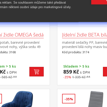
 a reklam. Se souhlasem můžeme také předávat
rmám některé osobní údaje pro marketingové účely.
lní židle OMEGA šedá
Jídelní židle BETA bíl
í potah, barevné provedení
materiál sedačky PP, barevn
ovové nohy, výška sedu 49
provedení bílá nohy masiv bu
výška sedu 44 cm
duktu: 3168
Kód produktu: 3174
>
>
dem
5 ks
Skladem
5 ks
 Kč
859 Kč
s DPH
s DPH
1 585 Kč **
-35%
1 335 Kč **
-35%