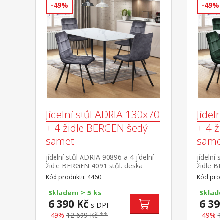
-49%
-49%
Jídelní stůl ADRIA 130x70
Jídel
+ 4 židle BERGEN šedý
+ 4 
samet
same
jídelní stůl ADRIA 90896 a 4 jídelní
jídelní
židle BERGEN 4091 stůl: deska
židle 
keramika, barevné provedení
kerami
Kód produktu: 4460
Kód pro
imitace mramoru kovová
imitac
>
konstrukce, barevné provedení
konstr
Skladem
5 ks
Skla
černá židle: sametový potah,
černá ž
6 390 Kč
6 39
s DPH
barevné provedení šedá kovová
barevn
-49%
12 699 Kč **
-49%
konstrukce, barevné provedení
konstr