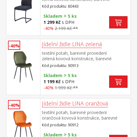
provedení černá výška sedu 48
Kód produktu: 80443
cm doporučená nosnost do 120 kg
>
Skladem
5 ks
1 299 Kč
s DPH
-40%
2 199 Kč **
Jídelní židle LINA zelená
-40%
textilní potah, barevné provedení
zelená kovová konstrukce, barevné
provedení černá výška sedu 50
Kód produktu: 90913
cm doporučená nosnost do 120 kg
>
Skladem
5 ks
1 199 Kč
s DPH
-40%
1 999 Kč **
Jídelní židle LINA oranžová
-40%
textilní potah, barevné provedení
oranžová kovová konstrukce, barevné
provedení černá výška sedu 50
Kód produktu: 90912
cm doporučená nosnost do 120 kg
>
Skladem
5 ks