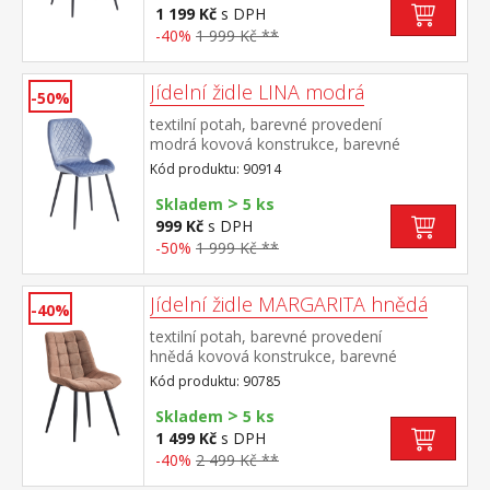
1 199 Kč
s DPH
-40%
1 999 Kč **
Jídelní židle LINA modrá
-50%
textilní potah, barevné provedení
modrá kovová konstrukce, barevné
provedení černá výška sedu 50
Kód produktu: 90914
cm doporučená nosnost do 120 kg
>
Skladem
5 ks
999 Kč
s DPH
-50%
1 999 Kč **
Jídelní židle MARGARITA hnědá
-40%
textilní potah, barevné provedení
hnědá kovová konstrukce, barevné
provedení černá výška sedu 49
Kód produktu: 90785
cm doporučená nosnost do 130 kg
>
Skladem
5 ks
1 499 Kč
s DPH
-40%
2 499 Kč **