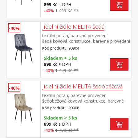
899 Kč
s DPH
-40%
1 499 Kč **
Jídelní židle MELITA šedá
-40%
textilní potah, barevné provedení
šedá kovová konstrukce, barevné provedení
černá výška sedu 50 cm doporučená
Kód produktu: 90904
nosnost do 120 kg
>
Skladem
5 ks
899 Kč
s DPH
-40%
1 499 Kč **
Jídelní židle MELITA šedobéžová
-40%
textilní potah, barevné provedení
šedobéžová kovová konstrukce, barevné
provedení černá výška sedu 50
Kód produktu: 90908
cm doporučená nosnost do 120 kg
>
Skladem
5 ks
899 Kč
s DPH
-40%
1 499 Kč **