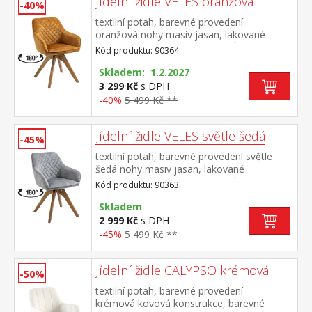
Jídelní židle VELES oranžová
-40%
textilní potah, barevné provedení
oranžová nohy masiv jasan, lakované
provedení otočná o 180 stupňů výška sedu
Kód produktu: 90364
47 cm doporučená nosnost do 120 kg
Skladem: 1.2.2027
3 299 Kč
s DPH
-40%
5 499 Kč **
Jídelní židle VELES světle šedá
-45%
textilní potah, barevné provedení světle
šedá nohy masiv jasan, lakované
provedení otočná o 180 stupňů výška sedu
Kód produktu: 90363
47 cm doporučená nosnost do 120 kg
Skladem
2 999 Kč
s DPH
-45%
5 499 Kč **
Jídelní židle CALYPSO krémová
-50%
textilní potah, barevné provedení
krémová kovová konstrukce, barevné