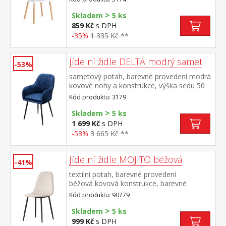
>
Skladem
5 ks
859 Kč
s DPH
-35%
1 335 Kč **
Jídelní židle DELTA modrý samet
-53%
sametový potah, barevné provedení modrá
kovové nohy a konstrukce, výška sedu 50
cm
Kód produktu: 3179
>
Skladem
5 ks
1 699 Kč
s DPH
-53%
3 665 Kč **
Jídelní židle MOJITO béžová
-41%
textilní potah, barevné provedení
béžová kovová konstrukce, barevné
provedení černá výška sedu 48
Kód produktu: 90779
cm doporučená nosnost do 120 kg
>
Skladem
5 ks
999 Kč
s DPH