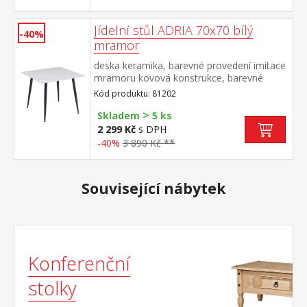
Jídelní stůl ADRIA 70x70 bílý
-40%
mramor
deska keramika, barevné provedení imitace
mramoru kovová konstrukce, barevné
provedení černá
Kód produktu: 81202
>
Skladem
5 ks
2 299 Kč
s DPH
-40%
3 890 Kč **
Související nábytek
Konferenční
stolky