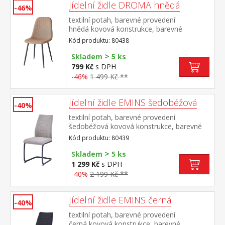
Jídelní židle DROMA hnědá
-46%
textilní potah, barevné provedení
hnědá kovová konstrukce, barevné
provedení černá výška sedu 47
Kód produktu: 80438
cm doporučená nosnost do 120 kg
>
Skladem
5 ks
799 Kč
s DPH
-46%
1 499 Kč **
Jídelní židle EMINS šedobéžová
-40%
textilní potah, barevné provedení
šedobéžová kovová konstrukce, barevné
provedení černá výška sedu 48
Kód produktu: 80439
cm doporučená nosnost do 120 kg
>
Skladem
5 ks
1 299 Kč
s DPH
-40%
2 199 Kč **
Jídelní židle EMINS černá
-40%
textilní potah, barevné provedení
černá kovová konstrukce, barevné