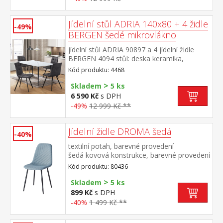
provedení černá výška sedu židle 51
cm rozměr stolu (š/h/v) 140 × 70 × 75
cm rozměr židle (š/h/v) 45 × 53 × 88 cm
Jídelní stůl ADRIA 140x80 + 4 židle
-49%
BERGEN šedé mikrovlákno
jídelní stůl ADRIA 90897 a 4 jídelní židle
BERGEN 4094 stůl: deska keramika,
barevné provedení imitace
Kód produktu: 4468
mramoru kovová konstrukce, barevné
>
provedení černá židle: potah broušená kůže
Skladem
5 ks
– imitace mikrovlákno, barevné provedení
6 590 Kč
s DPH
antracitová kovová konstrukce, barevné
-49%
12 999 Kč **
provedení černá výška sedu židle 51
cm rozměr stolu (š/h/v) 140 × 70 × 75
cm rozměr židle (š/h/v) 45 × 53 × 88 cm
Jídelní židle DROMA šedá
-40%
textilní potah, barevné provedení
šedá kovová konstrukce, barevné provedení
černá výška sedu 47 cm doporučená
Kód produktu: 80436
nosnost do 120 kg
>
Skladem
5 ks
899 Kč
s DPH
-40%
1 499 Kč **