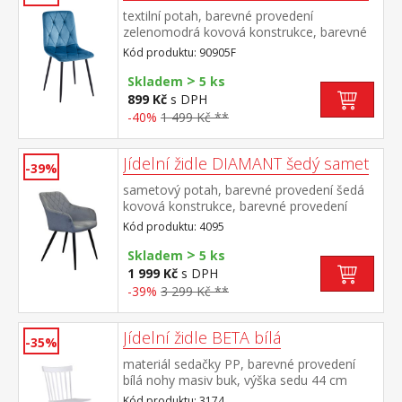
textilní potah, barevné provedení
zelenomodrá kovová konstrukce, barevné
provedení černá výška sedu 50
Kód produktu: 90905F
cm doporučená nosnost do 120 kg
>
Skladem
5 ks
899 Kč
s DPH
-40%
1 499 Kč **
Jídelní židle DIAMANT šedý samet
-39%
sametový potah, barevné provedení šedá
kovová konstrukce, barevné provedení
černá výška sedu 51 cm, hloubka sedu 45,5
Kód produktu: 4095
cm šířka sedu v zadní nejužší části 36 cm, v
>
přední části 42 cmvhodná ke stolu BERGEN
Skladem
5 ks
dub 4090
1 999 Kč
s DPH
-39%
3 299 Kč **
Jídelní židle BETA bílá
-35%
materiál sedačky PP, barevné provedení
bílá nohy masiv buk, výška sedu 44 cm
Kód produktu: 3174