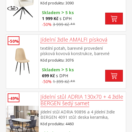
provedení černá otočná o 360 stupňů
Kód produktu: 3090
>
Skladem
5 ks
1 999 Kč
s DPH
-50%
3 999 Kč **
Jídelní židle AMALFI písková
-50%
textilní potah, barevné provedení
písková kovová konstrukce, barevné
provedení černá
Kód produktu: 3076
>
Skladem
5 ks
699 Kč
s DPH
-50%
1 399 Kč **
Jídelní stůl ADRIA 130x70 + 4 židle
-49%
BERGEN šedý samet
jídelní stůl ADRIA 90896 a 4 jídelní židle
BERGEN 4091 stůl: deska keramika,
barevné provedení imitace
Kód produktu: 4460
mramoru kovová konstrukce, barevné