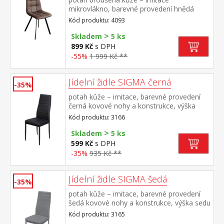
mikrovlákno, barevné provedení hnědá
kovová konstrukce, barevné provedení
Kód produktu: 4093
černá výška sedu 51 cm
>
Skladem
5 ks
899 Kč
s DPH
-55%
1 999 Kč **
Jídelní židle SIGMA černá
-35%
potah kůže – imitace, barevné provedení
černá kovové nohy a konstrukce, výška
sedu 47 cm
Kód produktu: 3166
>
Skladem
5 ks
599 Kč
s DPH
-35%
935 Kč **
Jídelní židle SIGMA šedá
-35%
potah kůže – imitace, barevné provedení
šedá kovové nohy a konstrukce, výška sedu
47 cm
Kód produktu: 3165