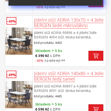
– imitace mikrovlákno, barevné provedení
6 390 Kč
s DPH
hnědá kovová konstrukce, barevné
-49%
12 699 Kč **
provedení černá výška sedu židle 51
cm rozměr stolu (š/h/v) 130 × 70 × 75
cm rozměr židle (š/h/v) 45 × 53 × 88 cm
Jídelní stůl ADRIA 130x70 + 4 židle
-49%
BERGEN šedé mikrovlákno
jídelní stůl ADRIA 90896 a 4 jídelní židle
BERGEN 4094 stůl: deska keramika,
barevné provedení imitace
Kód produktu: 4463
mramoru kovová konstrukce, barevné
>
provedení černá židle: potah broušená kůže
Skladem
5 ks
– imitace mikrovlákno, barevné provedení
6 390 Kč
s DPH
antracitová kovová konstrukce, barevné
-49%
12 699 Kč **
provedení černá výška sedu židle 51
cm rozměr stolu (š/h/v) 130 × 70 × 75
cm rozměr židle (š/h/v) 45 × 53 × 88 cm
Jídelní stůl ADRIA 140x80 + 4 židle
-49%
BERGEN šedý samet
jídelní stůl ADRIA 90897 a 4 jídelní židle
BERGEN 4091 stůl: deska keramika,
barevné provedení imitace
Kód produktu: 4465
mramoru kovová konstrukce, barevné
>
provedení černá židle: sametový potah,
Skladem
5 ks
barevné provedení šedá kovová konstrukce,
6 590 Kč
s DPH