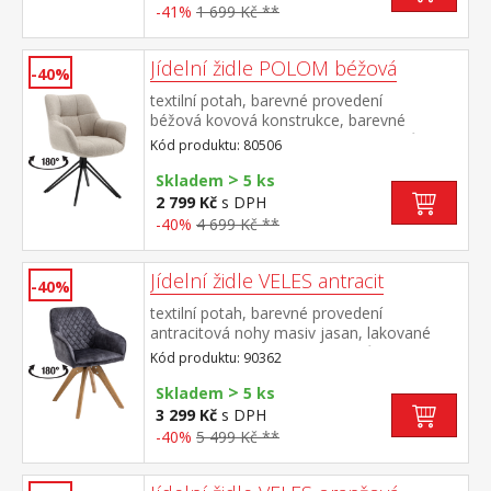
-41%
1 699 Kč **
Jídelní židle POLOM béžová
-40%
textilní potah, barevné provedení
béžová kovová konstrukce, barevné
provedení černá otočná o 180 stupňů výška
Kód produktu: 80506
sedu 50 cm doporučená nosnost do 120 kg
>
Skladem
5 ks
2 799 Kč
s DPH
-40%
4 699 Kč **
Jídelní židle VELES antracit
-40%
textilní potah, barevné provedení
antracitová nohy masiv jasan, lakované
provedení otočná o 180 stupňů výška sedu
Kód produktu: 90362
47 cm doporučená nosnost do 120 kg
>
Skladem
5 ks
3 299 Kč
s DPH
-40%
5 499 Kč **