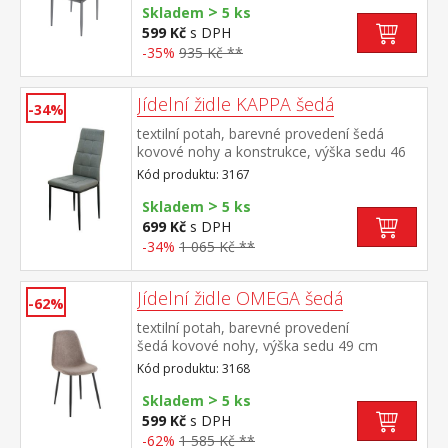
>
Skladem
5 ks
599 Kč
s DPH
-35%
935 Kč **
Jídelní židle KAPPA šedá
-34%
textilní potah, barevné provedení šedá
kovové nohy a konstrukce, výška sedu 46
cm
Kód produktu: 3167
>
Skladem
5 ks
699 Kč
s DPH
-34%
1 065 Kč **
Jídelní židle OMEGA šedá
-62%
textilní potah, barevné provedení
šedá kovové nohy, výška sedu 49 cm
Kód produktu: 3168
>
Skladem
5 ks
599 Kč
s DPH
-62%
1 585 Kč **