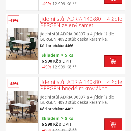
barevné provedení černá výška sedu židle
-49%
12 999 Kč **
49 cm rozměr stolu (š/h/v) 140 × 70 × 75
cm rozměr židle (š/h/v) 45 × 53 × 88 cm
Jídelní stůl ADRIA 140x80 + 4 židle
-49%
BERGEN zelený samet
jídelní stůl ADRIA 90897 a 4 jídelní židle
BERGEN 4092 stůl: deska keramika,
barevné provedení imitace
Kód produktu: 4466
mramoru kovová konstrukce, barevné
>
provedení černá židle: sametový potah,
Skladem
5 ks
barevné provedení zelená kovová
6 590 Kč
s DPH
konstrukce, barevné provedení černá výška
-49%
12 999 Kč **
sedu židle 49 cm rozměr stolu (š/h/v) 140 ×
70 × 75 cm rozměr židle (š/h/v) 45 × 53 × 88
cm
Jídelní stůl ADRIA 140x80 + 4 židle
-49%
BERGEN hnědé mikrovlákno
jídelní stůl ADRIA 90897 a 4 jídelní židle
BERGEN 4093 stůl: deska keramika,
barevné provedení imitace
Kód produktu: 4467
mramoru kovová konstrukce, barevné
>
provedení černá židle: potah broušená kůže
Skladem
5 ks
– imitace mikrovlákno, barevné provedení
6 590 Kč
s DPH
hnědá kovová konstrukce, barevné
-49%
12 999 Kč **