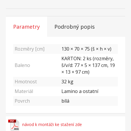
Parametry
Podrobný popis
Rozměry [cm]
130 × 70 × 75 (š × h × v)
KARTON: 2 ks (rozměry,
Baleno
š/v/d: 77 × 5 × 137 cm, 19
× 13 × 97 cm)
Hmotnost
32
kg
Materiál
Lamino a ostatní
Povrch
bílá
návod k montáži ke stažení zde