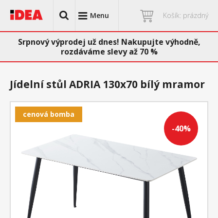
Menu
Košík: prázdný
Srpnový výprodej už dnes! Nakupujte výhodně,
rozdáváme slevy až 70 %
Jídelní stůl ADRIA 130x70 bílý mramor
cenová bomba
-40%