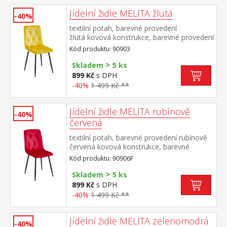
Jídelní židle MELITA žlutá
-40%
textilní potah, barevné provedení
žlutá kovová konstrukce, barevné provedení
černá výška sedu 50 cm doporučená
Kód produktu: 90903
nosnost do 120 kg
>
Skladem
5 ks
899 Kč
s DPH
-40%
1 499 Kč **
Jídelní židle MELITA rubínově
-40%
červená
textilní potah, barevné provedení rubínově
červená kovová konstrukce, barevné
provedení černá výška sedu 50
Kód produktu: 90906F
cm doporučená nosnost do 120 kg
>
Skladem
5 ks
899 Kč
s DPH
-40%
1 499 Kč **
Jídelní židle MELITA zelenomodrá
-40%