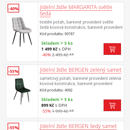
Jídelní židle MARGARITA světle
-40%
šedá
textilní potah, barevné provedení světle
šedá kovová konstrukce, barevné provedení
černá výška sedu 49 cm doporučená
Kód produktu: 90787
nosnost do 130 kg
>
Skladem
5 ks
1 499 Kč
s DPH
-40%
2 499 Kč **
Jídelní židle BERGEN zelený samet
-55%
sametový potah, barevné provedení zelená
kovová konstrukce, barevné provedení
černá výška sedu 49 cm
Kód produktu: 4092
>
Skladem
5 ks
899 Kč
s DPH
-55%
1 999 Kč **
Jídelní židle BERGEN šedý samet
-55%