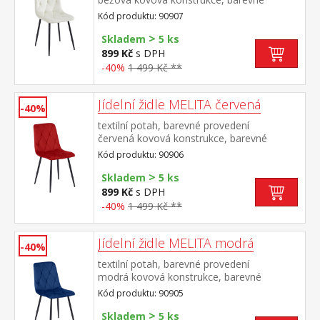
provedení černá výška sedu 50
Kód produktu: 90907
cm doporučená nosnost do 120 kg
>
Skladem
5 ks
899 Kč
s DPH
-40%
1 499 Kč **
Jídelní židle MELITA červená
-40%
textilní potah, barevné provedení
červená kovová konstrukce, barevné
provedení černá výška sedu 50
Kód produktu: 90906
cm doporučená nosnost do 120 kg
>
Skladem
5 ks
899 Kč
s DPH
-40%
1 499 Kč **
Jídelní židle MELITA modrá
-40%
textilní potah, barevné provedení
modrá kovová konstrukce, barevné
provedení černá výška sedu 50
Kód produktu: 90905
cm doporučená nosnost do 120 kg
>
Skladem
5 ks