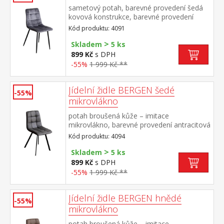
sametový potah, barevné provedení šedá
kovová konstrukce, barevné provedení
černá výška sedu 49 cm
Kód produktu: 4091
>
Skladem
5 ks
899 Kč
s DPH
-55%
1 999 Kč **
Jídelní židle BERGEN šedé
-55%
mikrovlákno
potah broušená kůže – imitace
mikrovlákno, barevné provedení antracitová
kovová konstrukce, barevné provedení
Kód produktu: 4094
černá výška sedu 51 cm
>
Skladem
5 ks
899 Kč
s DPH
-55%
1 999 Kč **
Jídelní židle BERGEN hnědé
-55%
mikrovlákno
potah broušená kůže – imitace