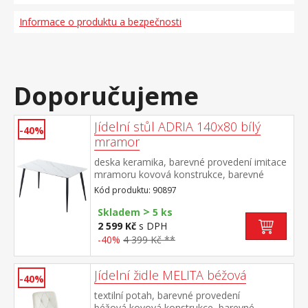
Informace o produktu a bezpečnosti
Doporučujeme
Jídelní stůl ADRIA 140x80 bílý
-40%
mramor
deska keramika, barevné provedení imitace
mramoru kovová konstrukce, barevné
provedení černá
Kód produktu: 90897
>
Skladem
5 ks
2 599 Kč
s DPH
-40%
4 399 Kč **
Jídelní židle MELITA béžová
-40%
textilní potah, barevné provedení
béžová kovová konstrukce, barevné