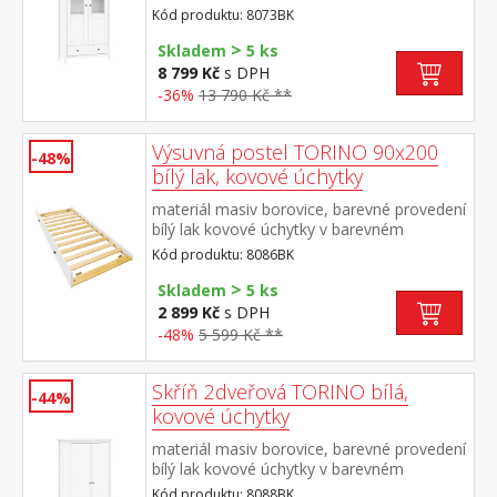
provedení černěná mosaz dvoje částečně
Kód produktu: 8073BK
prosklené dveře, tři police jedna zásuvka s
>
kovovými pojezdy
Skladem
5 ks
8 799 Kč
s DPH
-36%
13 790 Kč **
Výsuvná postel TORINO 90x200
-48%
bílý lak, kovové úchytky
materiál masiv borovice, barevné provedení
bílý lak kovové úchytky v barevném
provedení černěná mosaz výsuvná na
Kód produktu: 8086BK
kolečkách, cena bez matrace maximální
>
doporučená výška matrace 14
Skladem
5 ks
cm doporučený rozměr matrace 90 × 200
2 899 Kč
s DPH
cm vhodná jako výsuvná přistýlka k
-48%
5 599 Kč **
pohovce TORINO 8085B
Skříň 2dveřová TORINO bílá,
-44%
kovové úchytky
materiál masiv borovice, barevné provedení
bílý lak kovové úchytky v barevném
provedení černěná mosaz šatní skříň
Kód produktu: 8088BK