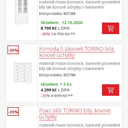
materiál masiv borovice, barevné provedení
bílý lak kovové úchytky v barevném
provedení černěná mosaz dvoje částečně
Kód produktu: 8072BK
prosklené dveře, čtyři police
Skladem: 12.10.2026
8 799 Kč
s DPH
-40%
14 790 Kč **
Komoda 5 zásuvek TORINO bílá,
-35%
kovové úchytky
materiál masiv borovice, barevné provedení
bílý lak kovové úchytky v barevném
provedení černěná mosaz pět zásuvek s
Kód produktu: 8077BK
kovovými pojezdy
>
Skladem
5 ks
4 299 Kč
s DPH
-35%
6 699 Kč **
Psací stůl TORINO bílý, kovové
-35%
úchytky
materiál masiv borovice, barevné provedení