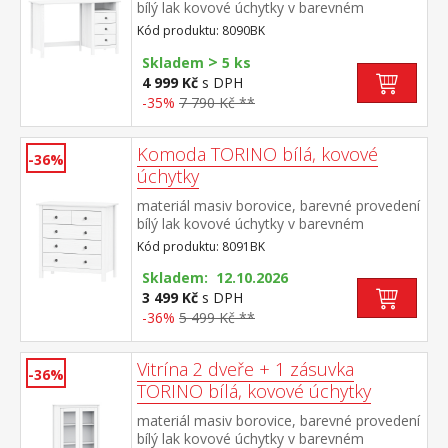
bílý lak kovové úchytky v barevném
provedení černěná mosaz 3 zásuvky s
Kód produktu: 8090BK
kovovými pojezdy, 1 police
>
Skladem
5 ks
4 999 Kč
s DPH
-35%
7 790 Kč **
Komoda TORINO bílá, kovové
-36%
úchytky
materiál masiv borovice, barevné provedení
bílý lak kovové úchytky v barevném
provedení černěná mosaz 2 menší a 3 větší
Kód produktu: 8091BK
zásuvky s kovovými pojezdy
Skladem: 12.10.2026
3 499 Kč
s DPH
-36%
5 499 Kč **
Vitrína 2 dveře + 1 zásuvka
-36%
TORINO bílá, kovové úchytky
materiál masiv borovice, barevné provedení
bílý lak kovové úchytky v barevném