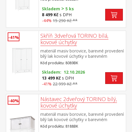
vybavená šatní tyčí a policí ve spodní části
>
zásuvka s kovovými pojezdy vnitřek skříně
Skladem
5 ks
v provedení čirý nebo bílý lak doporučený
8 499 Kč
s DPH
nástavec 8188BK
-44%
15 290 Kč **
Skříň 3dveřová TORINO bílá,
-41%
kovové úchytky
materiál masiv borovice, barevné provedení
bílý lak kovové úchytky v barevném
provedení černěná mosaz prostor dělený v
Kód produktu: 8089BK
poměru 2:1 širší část šatní tyč a police, užší
část 3 police ve spodní části 2 zásuvky s
Skladem: 12.10.2026
kovovými pojezdy doporučený nástavec
13 499 Kč
s DPH
8189BK
-41%
22 999 Kč **
Nástavec 2dveřový TORINO bílý,
-40%
kovové úchytky
materiál masiv borovice, barevné provedení
bílý lak kovové úchytky v barevném
provedení černěná mosaz nástavec pro
Kód produktu: 8188BK
skříň 8088BK