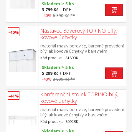
>
Skladem
5 ks
3 799 Kč
s DPH
-40%
6 390 Kč **
Nástavec 3dveřový TORINO bílý,
-40%
kovové úchytky
materiál masiv borovice, barevné provedení
bílý lak kovové úchytky v barevném
provedení černěná mosaz nástavec pro
Kód produktu: 8189BK
skříň 8089BK
>
Skladem
5 ks
5 299 Kč
s DPH
-40%
8 899 Kč **
Konferenční stolek TORINO bílý,
-41%
kovové úchytky
materiál masiv borovice, barevné provedení
bílý lak kovové úchytky v barevném
provedení černěná mosaz široká zásuvka s
Kód produktu: 8092BK
kovovými pojezdy
>
Skladem
5 ks