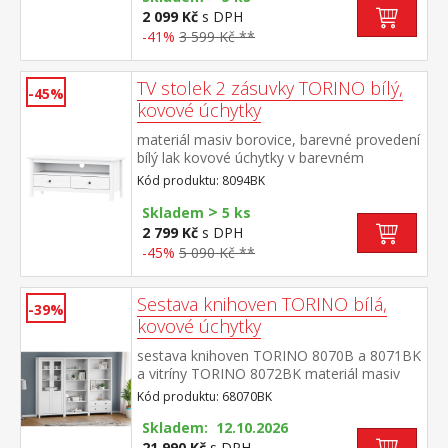
2 099 Kč
s DPH
-41%
3 599 Kč **
TV stolek 2 zásuvky TORINO bílý,
-45%
kovové úchytky
materiál masiv borovice, barevné provedení
bílý lak kovové úchytky v barevném
provedení černěná mosaz 2 zásuvky s
Kód produktu: 8094BK
kovovými pojezdy, 1 police
>
Skladem
5 ks
2 799 Kč
s DPH
-45%
5 090 Kč **
Sestava knihoven TORINO bílá,
-39%
kovové úchytky
sestava knihoven TORINO 8070B a 8071BK
a vitríny TORINO 8072BK materiál masiv
borovice, barevné provedení bílý lak kovové
Kód produktu: 68070BK
úchytky v barevném provedení černěná
mosaz knihovna 8070B: čtyři
Skladem: 12.10.2026
police knihovna 8071BK: tři police, dvě
21 990 Kč
s DPH