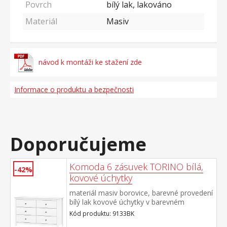
Povrch
bílý lak, lakováno
Materiál
Masiv
návod k montáži ke stažení zde
Informace o produktu a bezpečnosti
Doporučujeme
Komoda 6 zásuvek TORINO bílá,
-42%
kovové úchytky
materiál masiv borovice, barevné provedení
bílý lak kovové úchytky v barevném
provedení černěná mosaz šest zásuvek s
Kód produktu: 9133BK
kovovými pojezdy rozměr zásuvky (š/h/v)