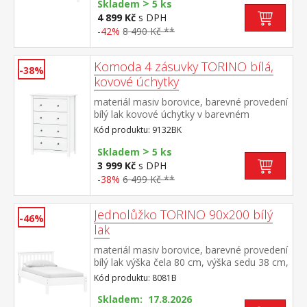
>
52 × 33 × 19 cm
Skladem
5 ks
4 899 Kč
s DPH
-42%
8 490 Kč **
Komoda 4 zásuvky TORINO bílá,
-38%
kovové úchytky
materiál masiv borovice, barevné provedení
bílý lak kovové úchytky v barevném
provedení černěná mosaz čtyři zásuvky s
Kód produktu: 9132BK
kovovými pojezdy
>
Skladem
5 ks
3 999 Kč
s DPH
-38%
6 499 Kč **
Jednolůžko TORINO 90x200 bílý
-46%
lak
materiál masiv borovice, barevné provedení
bílý lak výška čela 80 cm, výška sedu 38 cm,
cena bez roštu a matrace minimální
Kód produktu: 8081B
doporučená výška matrace 15 cm
doporučený rozměr matrace 90 × 200 cm a
Skladem: 17.8.2026