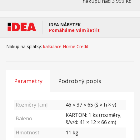
nákupu nad 3 999 Kč
IDEA NÁBYTEK
Pomáháme Vám šetřit
Nákup na splátky:
kalkulace Home Credit
Parametry
Podrobný popis
Rozměry [cm]
46 × 37 × 65 (š × h × v)
KARTON: 1 ks (rozměry,
Baleno
š/v/d: 41 × 12 × 66 cm)
Hmotnost
11
kg