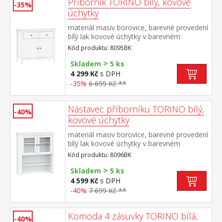
Příborník TORINO bílý, kovové
-35%
úchytky
materiál masiv borovice, barevné provedení
bílý lak kovové úchytky v barevném
provedení černěná mosaz 2 zásuvky s
Kód produktu: 8095BK
kovovými pojezdy, 2 plné dveře, 1
>
police vhodný doplněk nástavec 8096BK
Skladem
5 ks
4 299 Kč
s DPH
-35%
6 699 Kč **
Nástavec příborníku TORINO bílý,
-40%
kovové úchytky
materiál masiv borovice, barevné provedení
bílý lak kovové úchytky v barevném
provedení černěná mosaz 2 prosklené
Kód produktu: 8096BK
dveře, 1 police nástavec příborníku 8095BK
>
Skladem
5 ks
4 599 Kč
s DPH
-40%
7 699 Kč **
Komoda 4 zásuvky TORINO bílá,
-40%