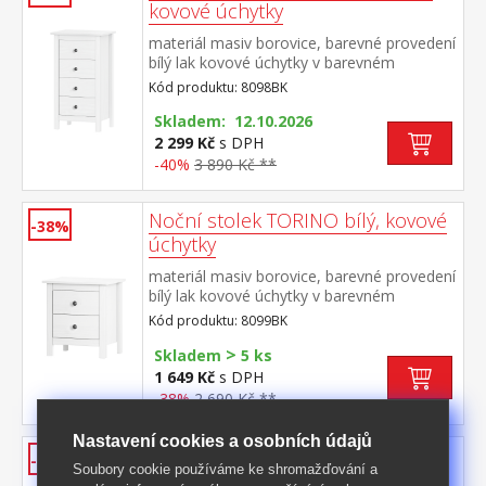
kovové úchytky
materiál masiv borovice, barevné provedení
bílý lak kovové úchytky v barevném
provedení černěná mosaz 4 zásuvky s
Kód produktu: 8098BK
kovovými pojezdy
Skladem: 12.10.2026
2 299 Kč
s DPH
-40%
3 890 Kč **
Noční stolek TORINO bílý, kovové
-38%
úchytky
materiál masiv borovice, barevné provedení
bílý lak kovové úchytky v barevném
provedení černěná mosaz 2 zásuvky s
Kód produktu: 8099BK
kovovými pojezdy
>
Skladem
5 ks
1 649 Kč
s DPH
-38%
2 690 Kč **
Nastavení cookies a osobních údajů
Noční stolek TORINO bílý, kovové
-45%
Soubory cookie používáme ke shromažďování a
úchytky