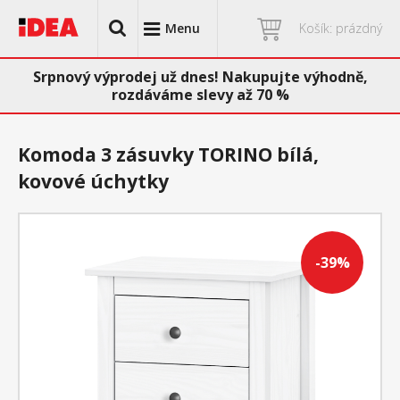
Menu
Košík: prázdný
Srpnový výprodej už dnes! Nakupujte výhodně,
rozdáváme slevy až 70 %
Komoda 3 zásuvky TORINO bílá,
kovové úchytky
-39%