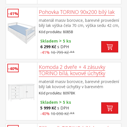
Pohovka TORINO 90x200 bílý lak
-41%
materiál masiv borovice, barevné provedení
bílý lak výška čela 70 cm, výška sedu 42 cm,
cena bez roštu a matrace minimální
Kód produktu: 8085B
doporučená výška matrace 15
>
cm doporučený rozměr matrace 90 × 200
Skladem
5 ks
cm a rošt R1 k pohovce možno dokoupit
6 299 Kč
s DPH
výsuvnou přistýlku TORINO 8086B nebo
-41%
10 799 Kč **
8086BK
Komoda 2 dveře + 4 zásuvky
-40%
TORINO bílá, kovové úchytky
materiál masiv borovice, barevné provedení
bílý lak kovové úchytky v barevném
provedení černěná mosaz 4 zásuvky s
Kód produktu: 8097BK
kovovými pojezdy, 2 plné dveře, 1 police
>
Skladem
5 ks
5 999 Kč
s DPH
-40%
10 090 Kč **