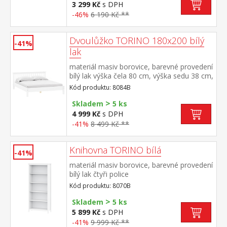
rošt R1 doporučená nosnost do 120 kg
3 299 Kč
s DPH
-46%
6 190 Kč **
Dvoulůžko TORINO 180x200 bílý
-41%
lak
materiál masiv borovice, barevné provedení
bílý lak výška čela 80 cm, výška sedu 38 cm,
cena bez roštu a matrace minimální
Kód produktu: 8084B
doporučená výška matrace 15
>
cm doporučený rozměr matrace 180 × 200
Skladem
5 ks
cm nebo 2 kusy 90 × 200 cm a rošt R4
4 999 Kč
s DPH
nebo 2 kusy R1 doporučená nosnost do
-41%
8 499 Kč **
120 kg na každé polovině postele
Knihovna TORINO bílá
-41%
materiál masiv borovice, barevné provedení
bílý lak čtyři police
Kód produktu: 8070B
>
Skladem
5 ks
5 899 Kč
s DPH
-41%
9 999 Kč **