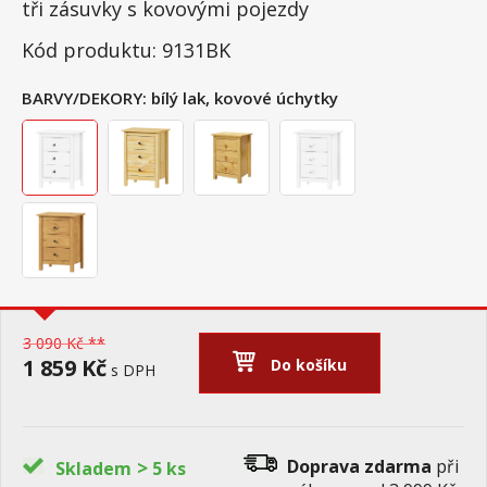
tři zásuvky s kovovými pojezdy
Kód produktu: 9131BK
BARVY/DEKORY:
bílý lak, kovové úchytky
3 090 Kč **
1 859 Kč
Do košíku
s DPH
>
Doprava zdarma
při
Skladem
5 ks