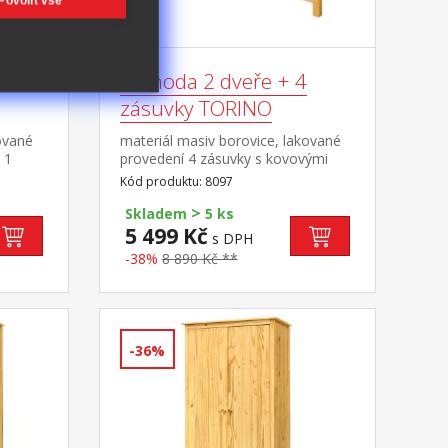
Povolit vše
Komoda 2 dveře + 4
zásuvky TORINO
ované
materiál masiv borovice, lakované
 1
provedení 4 zásuvky s kovovými
095
pojezdy, 2 plné dveře, 1 police
Kód produktu: 8097
>
Skladem
5 ks
5 499 Kč
s DPH
-38%
8 890 Kč **
-36%