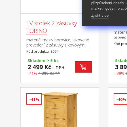
přizpůsobení obsahu
marketingovým platfo
Zjistit více
TV stolek 2 zásuvky
Příb
TORINO
materiá
proved
materiál masiv borovice, lakované
pojezdy
Kód pro
provedení 2 zásuvky s kovovými
police
pojezdy, 1 police
Kód produktu: 8094
8096
>
Skladem
5 ks
Skla
2 499 Kč
3 89
s DPH
-41%
4 299 Kč **
-39%
-41%
-40%