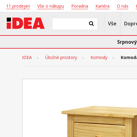
11 prodejen
Vše o nákupu
Poradna
Kariéra
O nás
Vše
Dopr
Srpnový
IDEA
Úložné prostory
Komody
Komoda