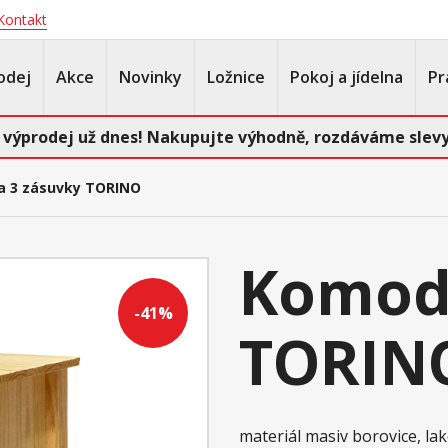
Kontakt
odej
Akce
Novinky
Ložnice
Pokoj a jídelna
Pr
 výprodej už dnes! Nakupujte výhodně, rozdáváme slevy
 3 zásuvky TORINO
Komod
-41%
TORIN
materiál masiv borovice, l