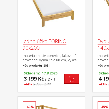
Jednolůžko TORINO
Dvou
90x200
140x
materiál masiv borovice, lakované
materiá
provedení výška čela 80 cm, výška
provede
sedu 38 cm, cena bez roštu a
sedu 3
Kód produktu: 8081
Kód pro
matrace minimální doporučená
matrac
výška matrace 15 cm doporučený
Skladem: 17.8.2026
výška 
Sklad
rozměr matrace 90 × 200 cm a rošt
3 199 Kč
rozměr
4 19
s DPH
R1 doporučená nosnost do 120 kg
rošt R
-44%
5 790 Kč **
-43%
kg na k
-40%
-45%