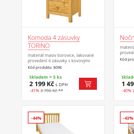
Komoda 4 zásuvky
Nočn
TORINO
materiá
proved
materiál masiv borovice, lakované
pojezd
Kód pro
provedení 4 zásuvky s kovovými
pojezdy
Kód produktu: 8098
>
Skladem
5 ks
Skla
2 199 Kč
1 49
s DPH
-41%
3 790 Kč **
-40%
-44%
-43%