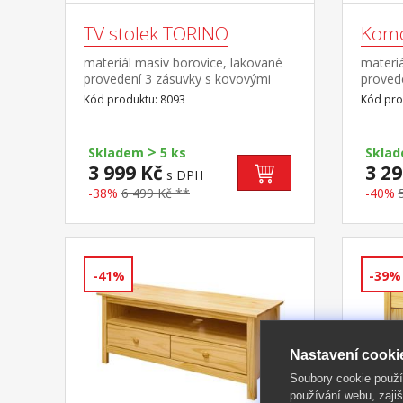
TV stolek TORINO
Kom
materiál masiv borovice, lakované
materiá
provedení 3 zásuvky s kovovými
provede
pojezdy
s kovo
Kód produktu: 8093
Kód pro
>
Skladem
5 ks
Skla
3 999 Kč
3 29
s DPH
-38%
6 499 Kč **
-40%
-41%
-39%
Nastavení cooki
Soubory cookie použ
používání webu, zajiš