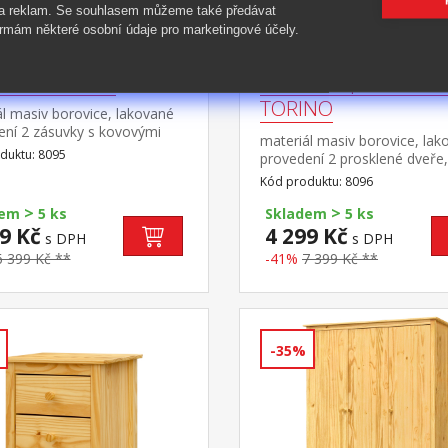
 a reklam. Se souhlasem můžeme také předávat
rmám některé osobní údaje pro marketingové účely.
orník TORINO
Nástavec příborníku
TORINO
l masiv borovice, lakované
ení 2 zásuvky s kovovými
materiál masiv borovice, lak
, 2 plné dveře, 1
duktu: 8095
provedení 2 prosklené dveře,
 vhodný doplněk nástavec
police nástavec příborníku 8
Kód produktu: 8096
>
>
dem
5 ks
Skladem
5 ks
9 Kč
4 299 Kč
s DPH
s DPH
6 399 Kč **
-41%
7 399 Kč **
-35%