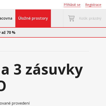
Přihlásit se
Registrace
acovna
Úložné prostory
Košík: prázdný
 až 70 %
a 3 zásuvky
O
akované provedení