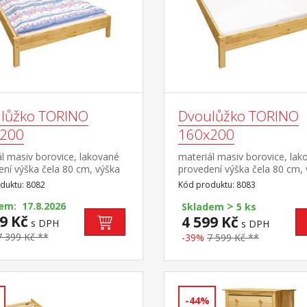
lůžko TORINO
Dvoulůžko TORINO
200
160x200
l masiv borovice, lakované
materiál masiv borovice, lak
ní výška čela 80 cm, výška
provedení výška čela 80 cm,
8 cm, cena bez roštu a
sedu 38 cm, cena bez roštu 
duktu: 8082
Kód produktu: 8083
e minimální doporučená
matrace minimální doporuče
>
matrace 15 cm doporučený
em: 17.8.2026
výška matrace 15 cm dopor
Skladem
5 ks
 matrace 140 × 200 cm a
9 Kč
rozměr matrace 160 × 200 
4 599 Kč
s DPH
s DPH
3 doporučená nosnost do 120
2 kusy 80 × 200 cm a rošt R2
7 399 Kč **
-39%
7 599 Kč **
aždé polovině postele
doporučená nosnost do 120 
každé polovině postele
-44%