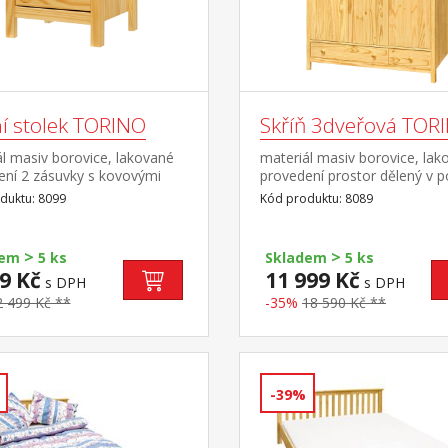
í stolek TORINO
Skříň 3dveřová TOR
l masiv borovice, lakované
materiál masiv borovice, lak
ení 2 zásuvky s kovovými
provedení prostor dělený v 
y
2:1 širší část šatní tyč a polic
duktu: 8099
Kód produktu: 8089
část 3 police ve spodní části 
zásuvky s kovovými
pojezdy doporučený nástave
>
>
dem
5 ks
Skladem
5 ks
9 Kč
11 999 Kč
s DPH
s DPH
2 499 Kč **
-35%
18 590 Kč **
-39%