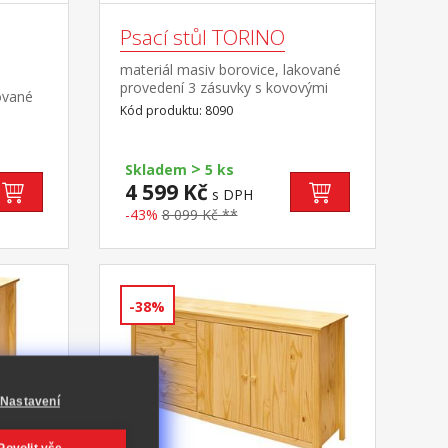
Psací stůl TORINO
materiál masiv borovice, lakované
provedení 3 zásuvky s kovovými
ované
pojezdy, 1 police výsuv není
Kód produktu: 8090
součástí dodávky ke stolu je možno
dokoupit výsuvnou desku na
klávesnici 8840
>
Skladem
5 ks
4 599 Kč
s DPH
-43%
8 099 Kč **
-38%
Nastavení