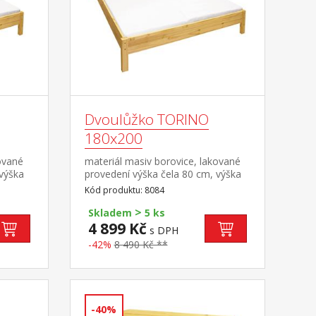
Dvoulůžko TORINO
180x200
ované
materiál masiv borovice, lakované
 výška
provedení výška čela 80 cm, výška
a
sedu 38 cm, cena bez roštu a
Kód produktu: 8084
ná
matrace minimální doporučená
>
učený
výška matrace 15 cm doporučený
Skladem
5 ks
cm nebo
rozměr matrace 180 × 200 cm nebo
4 899 Kč
s DPH
2 kusy 90 × 200 cm a rošt R4 nebo
-42%
8 490 Kč **
kg na
2 kusy R1 doporučená nosnost do
120 kg na každé polovině postele
-40%