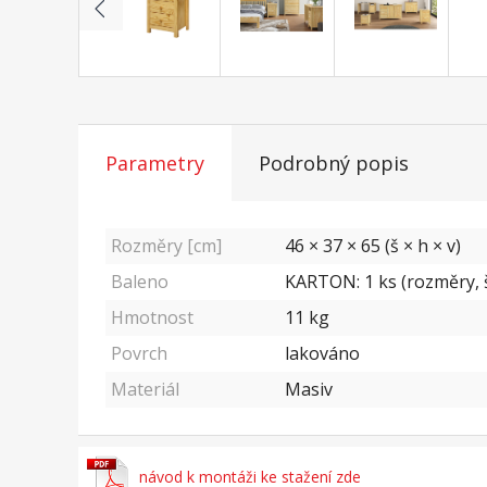
Parametry
Podrobný popis
Rozměry [cm]
46 × 37 × 65 (š × h × v)
Baleno
KARTON: 1 ks (rozměry, š
Hmotnost
11
kg
Povrch
lakováno
Materiál
Masiv
návod k montáži ke stažení zde