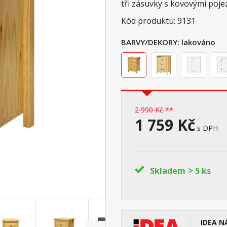
tři zásuvky s kovovými poje
Kód produktu: 9131
BARVY/DEKORY:
lakováno
2 990 Kč **
1 759 Kč
s DPH
>
Skladem
5 ks
IDEA N