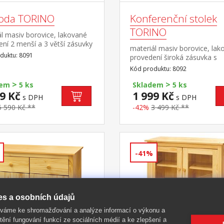
oda TORINO
Konferenční stolek
TORINO
l masiv borovice, lakované
ní 2 menší a 3 větší zásuvky
materiál masiv borovice, lak
vými pojezdy
duktu: 8091
provedení široká zásuvka s
kovovými pojezdy
Kód produktu: 8092
>
>
dem
5 ks
Skladem
5 ks
9 Kč
1 999 Kč
s DPH
s DPH
5 590 Kč **
-42%
3 499 Kč **
-41%
es a osobních údajů
íváme ke shromažďování a analýze informací o výkonu a
tění fungování funkcí ze sociálních médií a ke zlepšení a