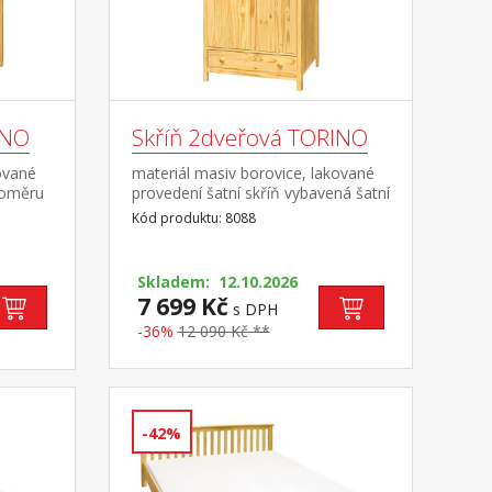
INO
Skříň 2dveřová TORINO
ované
materiál masiv borovice, lakované
poměru
provedení šatní skříň vybavená šatní
e, užší
tyčí a policí ve spodní části zásuvka
Kód produktu: 8088
2
s kovovými pojezdy doporučený
nástavec 8188
c 8189
Skladem: 12.10.2026
7 699 Kč
s DPH
-36%
12 090 Kč **
-42%