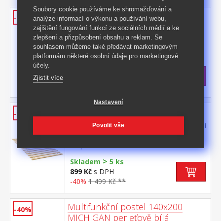
Soubory cookie používáme ke shromažďování a
Válec čalouněný 102x23 cm
-40%
analýze informací o výkonu a používání webu,
zajištění fungování funkcí ze sociálních médií a ke
čalouněný válec o průměru 23 cm vhodné
zlepšení a přizpůsobení obsahu a reklam. Se
příslušenství k posteli 8808, 8809 a dalším
souhlasem můžeme také předávat marketingovým
Kód produktu: M10
platformám některé osobní údaje pro marketingové
>
Skladem
5 ks
účely.
1 899 Kč
s DPH
Zjistit více
-40%
3 169 Kč **
Nastavení
Rošt 140x200
-40%
materiál masiv smrk, nelakované provedení
Povolit vše
14 latí spojených textilním tkalounem
Kód produktu: R3
>
Skladem
5 ks
899 Kč
s DPH
-40%
1 499 Kč **
Multifunkční postel 140x200
-40%
MICHIGAN perleťově bílá