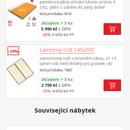
paměťová pěna střední tuhosti (vrstva 4
cm), jádro z odolné RE pěny dobré
ortopedické vlastností a dlouhá životnost
Kód produktu: M18
matrace vhodná pro všechny typy roštů
>
potah prodyšný, vyrobený ze dvou částí,
Skladem
5 ks
snímatelný a pratelný do 60 °C doporučená
5 990 Kč
s DPH
nosnost do 130 kg
-40%
9 999 Kč **
Lamelový rošt 140x200
-39%
samonosný rošt v kovovém rámu, 2× 14
lamel rošt není vhodný pro postele, do
kterých má být použit laťkový rošt R3
Kód produktu: 7867
>
Skladem
5 ks
2 799 Kč
s DPH
-39%
4 599 Kč **
Související nábytek