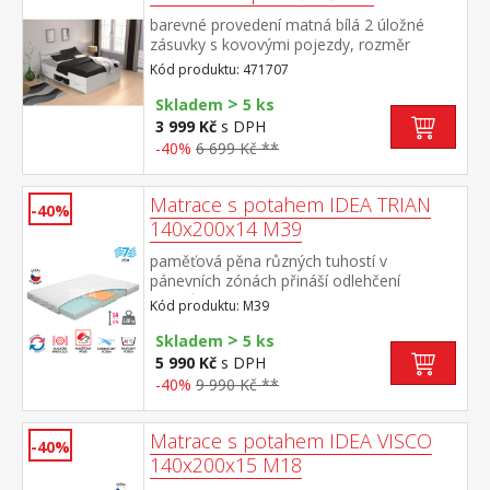
barevné provedení matná bílá 2 úložné
zásuvky s kovovými pojezdy, rozměr
zásuvky (š/v/h) 56 × 11 × 33 cm rozměr niky
Kód produktu: 471707
(š/v/h) 70 × 20 × 36 cm, zásuvky a nika jsou
>
v ceně matrace a rošt nejsou v ceně,
Skladem
5 ks
doporučený rozměr matrace 140 × 200
3 999 Kč
s DPH
cm k posteli je nutno použít samonosný
-40%
6 699 Kč **
rošt v rámu 140 × 200 cm (7160 nebo
7867) doporučená maximální nosnost 2 ×
100 kg
Matrace s potahem IDEA TRIAN
-40%
140x200x14 M39
paměťová pěna různých tuhostí v
pánevních zónách přináší odlehčení
kloubům a celému pohybovému aparátu
Kód produktu: M39
7zónová anatomická masážní profilace –
>
velice jemná masáž v průběhu spánku
Skladem
5 ks
matrace s Visco systémem rozdílné tuhosti
5 990 Kč
s DPH
stran vhodná pro všechny typy roštů potah
-40%
9 990 Kč **
snímatelný a pratelný do 40 °Cdoporučená
nosnost do120 kg
Matrace s potahem IDEA VISCO
-40%
140x200x15 M18