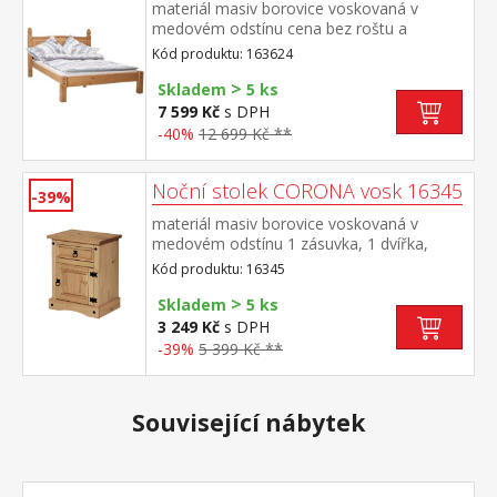
materiál masiv borovice voskovaná v
medovém odstínu cena bez roštu a
matrace doporučený rozměr matrace 140 ×
Kód produktu: 163624
200 cm a rošt R3 součást sestavy Corona
>
Skladem
5 ks
7 599 Kč
s DPH
-40%
12 699 Kč **
Noční stolek CORONA vosk 16345
-39%
materiál masiv borovice voskovaná v
medovém odstínu 1 zásuvka, 1 dvířka,
hloubka zásuvky 30 cm, kovové ozdobné
Kód produktu: 16345
úchytky možnost montáže pantů na levou i
>
pravou stranu součást sestavy Corona
Skladem
5 ks
3 249 Kč
s DPH
-39%
5 399 Kč **
Související nábytek