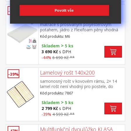
Matrace CLASSIC PLUS
-44%
Povolit vše
140x200x11 M6
matrace s prošívaným polyesterovým
potahem, jádro z Flexifoam pěny vhodná
pro všechny typy roštů potah snímatelný a
Kód produktu: M6
pratelný do 40 °C doporučená nosnost do
>
110 kg
Skladem
5 ks
3 690 Kč
s DPH
-44%
6 690 Kč **
Lamelový rošt 140x200
-39%
samonosný rošt v kovovém rámu, 2× 14
lamel rošt není vhodný pro postele, do
kterých má být použit laťkový rošt R3
Kód produktu: 7867
>
Skladem
5 ks
2 799 Kč
s DPH
-39%
4 599 Kč **
Multifunkční dvoulůžko KLASA
-47%