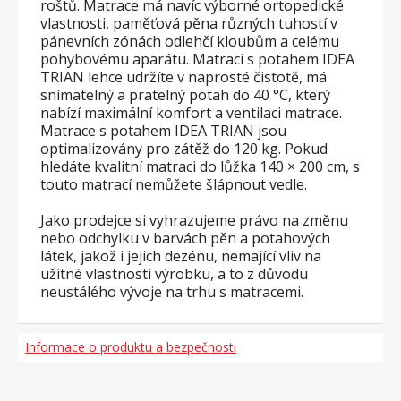
roštů. Matrace má navíc výborné ortopedické
vlastnosti, paměťová pěna různých tuhostí v
pánevních zónách odlehčí kloubům a celému
pohybovému aparátu. Matraci s potahem IDEA
TRIAN lehce udržíte v naprosté čistotě, má
snímatelný a pratelný potah do 40 °C, který
nabízí maximální komfort a ventilaci matrace.
Matrace s potahem IDEA TRIAN jsou
optimalizovány pro zátěž do 120 kg. Pokud
hledáte kvalitní matraci do lůžka 140 × 200 cm, s
touto matrací nemůžete šlápnout vedle.
Jako prodejce si vyhrazujeme právo na změnu
nebo odchylku v barvách pěn a potahových
látek, jakož i jejich dezénu, nemající vliv na
užitné vlastnosti výrobku, a to z důvodu
neustálého vývoje na trhu s matracemi.
Informace o produktu a bezpečnosti