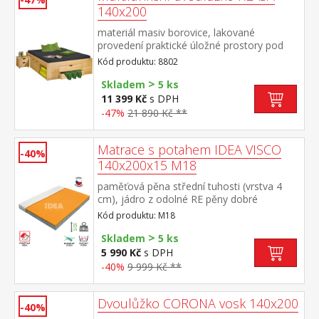
140x200
materiál masiv borovice, lakované
provedení praktické úložné prostory pod
postelí, výška sedu 44,5 cm 2 výsuvné noční
Kód produktu: 8802
stolky a rošt (dřevěný laťkový) jsou v
>
ceně, matrace není v ceně doporučený
Skladem
5 ks
rozměr matrace 140 × 200 cm (M6)
11 399 Kč
s DPH
-47%
21 890 Kč **
Matrace s potahem IDEA VISCO
-40%
140x200x15 M18
paměťová pěna střední tuhosti (vrstva 4
cm), jádro z odolné RE pěny dobré
ortopedické vlastností a dlouhá životnost
Kód produktu: M18
matrace vhodná pro všechny typy roštů
>
potah prodyšný, vyrobený ze dvou částí,
Skladem
5 ks
snímatelný a pratelný do 60 °C doporučená
5 990 Kč
s DPH
nosnost do 130 kg
-40%
9 999 Kč **
Dvoulůžko CORONA vosk 140x200
-40%