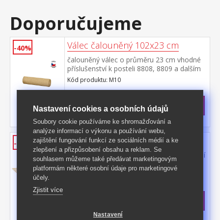
Doporučujeme
Válec čalouněný 102x23 cm
-40%
čalouněný válec o průměru 23 cm vhodné
příslušenství k posteli 8808, 8809 a dalším
Kód produktu: M10
>
Skladem
5 ks
1 899 Kč
s DPH
Nastavení cookies a osobních údajů
-40%
3 169 Kč **
Soubory cookie používáme ke shromažďování a
analýze informací o výkonu a používání webu,
Rošt 140x200
zajištění fungování funkcí ze sociálních médií a ke
-40%
zlepšení a přizpůsobení obsahu a reklam. Se
materiál masiv smrk, nelakované provedení
souhlasem můžeme také předávat marketingovým
14 latí spojených textilním tkalounem
platformám některé osobní údaje pro marketingové
Kód produktu: R3
účely.
>
Zjistit více
Skladem
5 ks
899 Kč
s DPH
-40%
1 499 Kč **
Nastavení