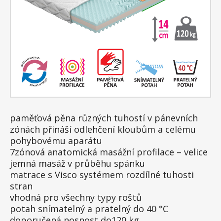
paměťová pěna různých tuhostí v pánevních
zónách přináší odlehčení kloubům a celému
pohybovému aparátu
7zónová anatomická masážní profilace – velice
jemná masáž v průběhu spánku
matrace s Visco systémem rozdílné tuhosti
stran
vhodná pro všechny typy roštů
potah snímatelný a pratelný do 40 °C
doporučená nosnost do120 kg