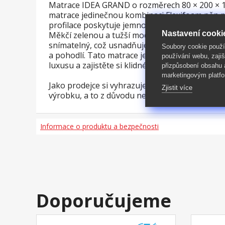
Matrace IDEA GRAND o rozměrech 80 × 200 × 17
matrace jedinečnou kombinaci Flexifoam pěn rů
profilace poskytuje jemnou masáž během spánku
Nastavení cooki
Měkčí zelenou a tužší modrou, což vám umožňuj
snímatelný, což usnadňuje jeho údržbu a pran
Soubory cookie použ
a pohodlí. Tato matrace je ideální volbou pro t
používání webu, zajiš
luxusu a zajistěte si klidné noci plné pohodlí 
přizpůsobení obsahu
marketingovým platfo
Jako prodejce si vyhrazujeme právo na změnu ne
Zjistit více
výrobku, a to z důvodu neustálého vývoje na t
Informace o produktu a bezpečnosti
Doporučujeme