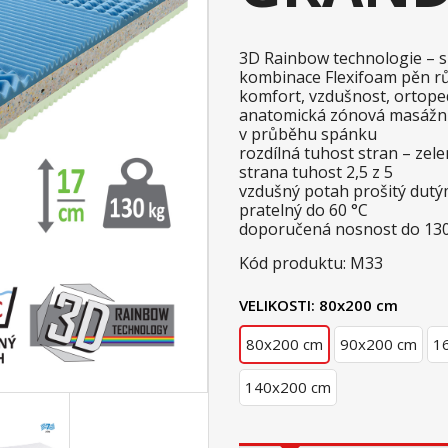
3D Rainbow technologie – sp
kombinace Flexifoam pěn růz
komfort, vzdušnost, ortope
anatomická zónová masážní 
v průběhu spánku
rozdílná tuhost stran – zel
strana tuhost 2,5 z 5
vzdušný potah prošitý dutým
pratelný do 60 °C
doporučená nosnost do 130
Kód produktu: M33
VELIKOSTI:
80x200 cm
80x200 cm
90x200 cm
1
140x200 cm