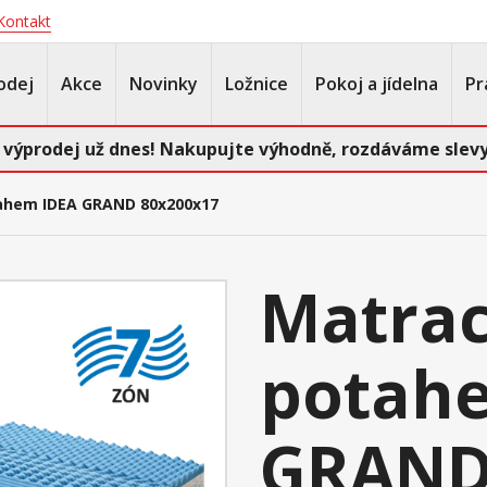
Kontakt
odej
Akce
Novinky
Ložnice
Pokoj a jídelna
Pr
 výprodej už dnes! Nakupujte výhodně, rozdáváme slevy
ahem IDEA GRAND 80x200x17
Matrac
potah
GRAND