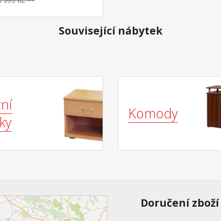
8 999 Kč **
rozdílná tuhost stran –
vá měkčí strana tuhost 2 z
á tužší strana tuhost 2,5 z
Související nábytek
šný potah prošitý dutým
, vyrobený ze 2 částí,
lný a pratelný do 60
oručená nosnost do 130 kg,
matrace 17 cm
ní
Komody
ky
Doručení zboží