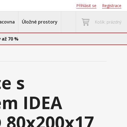
Přihlásit se
Registrace
acovna
Úložné prostory
Košík: prázdný
 až 70 %
e s
em IDEA
 80x200x17