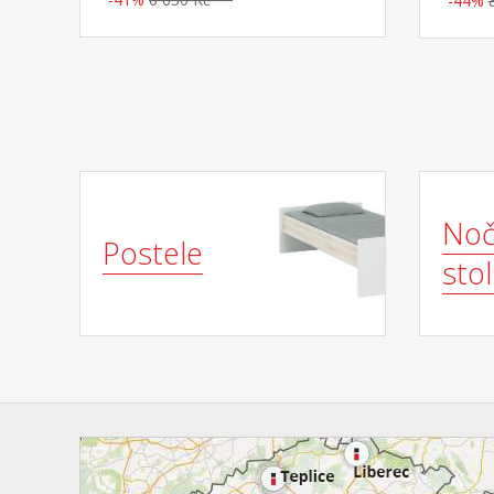
-44%
potah snímatelný a pratelný do 60
spánku 
°C doporučená nosnost do 130 kg
zelenka
5, modr
5 vzdu
vláknem
snímate
°C dop
výška 
Noč
Postele
stol