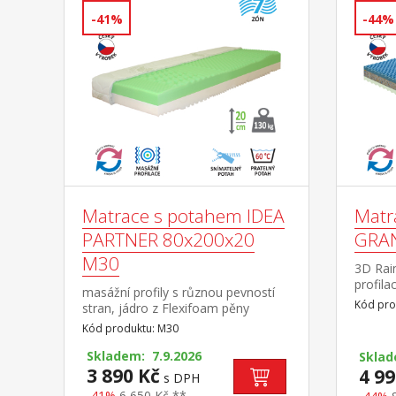
-41%
-44%
Matrace s potahem IDEA
Matr
PARTNER 80x200x20
GRAN
M30
3D Rain
profila
masážní profily s různou pevností
kombin
Kód pro
stran, jádro z Flexifoam pěny
vlastno
povrch vyprofilován do 7
Kód produktu: M30
komfor
anatomických zón na obou
vlastno
stranách tvrdá (bílá) a měkká (světle
Skladem: 7.9.2026
Skla
životn
zelená) strana vhodná pro všechny
3 890 Kč
4 99
s DPH
masážn
typy roštů vhodná pro alergiky,
-41%
6 650 Kč **
straná