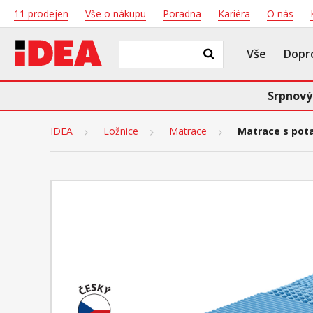
11 prodejen
Vše o nákupu
Poradna
Kariéra
O nás
Vše
Dopr
Srpnový
IDEA
Ložnice
Matrace
Matrace s pot