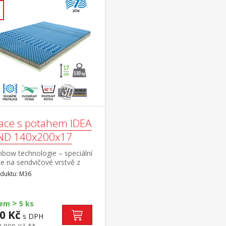
ace s potahem IDEA
D 140x200x17
bow technologie – speciální
ce na sendvičové vrstvě z
ace Flexifoam pěn různých
duktu: M36
stí a tuhostí, která zajišťuje
t, vzdušnost, ortopedické
sti a dlouhou
>
dem
5 ks
ost anatomická zónová
0 Kč
s DPH
í profilace – 7 zón na obou
ch, jemná masáž v průběhu