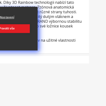
 Díky 3D Rainbow technologii nabízí tato
hou životnost matrace. 7zónová anatomická
 Tato matrace má dvě různé strany tuhosti.
race je vzdušný, prošitý dutým vláknem a
Nastavení
17 cm poskytuje IDEA GRAND výbornou stabilitu
vého zdraví. Přineste do své ložnice kousek
Povolit vše
 dezénu, nemající vliv na užitné vlastnosti