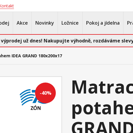
Kontakt
odej
Akce
Novinky
Ložnice
Pokoj a jídelna
Pr
 výprodej už dnes! Nakupujte výhodně, rozdáváme slevy
ahem IDEA GRAND 180x200x17
Matrac
-40%
potah
GRAND