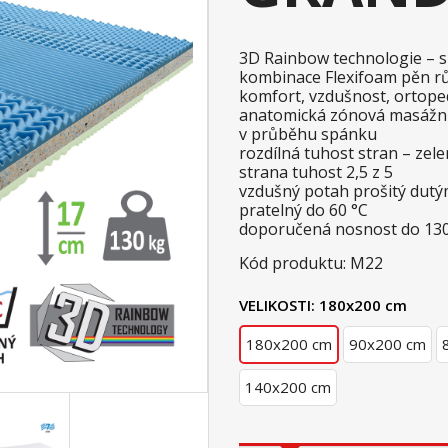
3D Rainbow technologie – sp
kombinace Flexifoam pěn růz
komfort, vzdušnost, ortope
anatomická zónová masážní 
v průběhu spánku
rozdílná tuhost stran – zel
strana tuhost 2,5 z 5
vzdušný potah prošitý dutým
pratelný do 60 °C
doporučená nosnost do 130
Kód produktu: M22
VELIKOSTI:
180x200 cm
180x200 cm
90x200 cm
140x200 cm