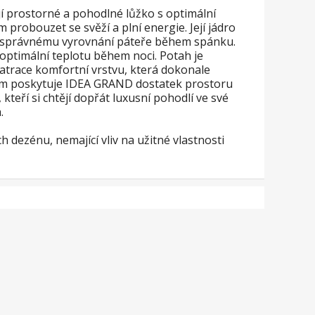
í prostorné a pohodlné lůžko s optimální
probouzet se svěží a plní energie. Její jádro
ů a správnému vyrovnání páteře během spánku.
ptimální teplotu během noci. Potah je
atrace komfortní vrstvu, která dokonale
 cm poskytuje IDEA GRAND dostatek prostoru
teří si chtějí dopřát luxusní pohodlí ve své
.
 dezénu, nemající vliv na užitné vlastnosti