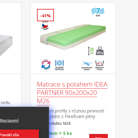
-41%
Matrace s potahem IDEA
PARTNER 90x200x20
M26
 sedu
masážní profily s různou pevností
stran, jádro z Flexifoam pěny
2 kusy
Nastavení
povrch je vyprofilován do 7
Kód produktu: M26
ulůžku
anatomických zón na obou
tor
>
stranách tvrdá (bílá) a měkká (světle
Skladem
5 ks
Povolit vše