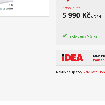
9 999 Kč **
5 990 Kč
s DPH
>
Skladem
5 ks
IDEA N
Pomáhá
Nákup na splátky:
kalkulace Hom