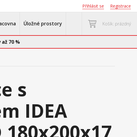
Přihlásit se
Registrace
acovna
Úložné prostory
Košík: prázdný
 až 70 %
e s
em IDEA
 180x200x17