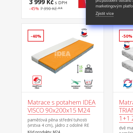
3 999 Kč
přizpůsobení obsahu
7 99
s DPH
marketingovým platfo
-45%
7 390 Kč **
-45%
Zjistit více
-40%
-50%
Matrace s potahem IDEA
Matr
VISCO 90x200x15 M24
TRIA
1+1
paměťová pěna střední tuhosti
(vrstva 4 cm), jádro z odolné RE
dvě ma
pěny dobré ortopedické vlastností a
Kód produktu: M24