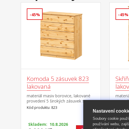
-45%
-45%
Komoda 5 zásuvek 823
Skří
lakovaná
lako
materiál masiv borovice, lakované
materiá
provedení 5 širokých zásuvek s
proved
kovovými pojezdy, hloubka zásuvky
2:1 širš
Kód produktu: 823
Kód pro
Nastavení cooki
36,5 cm
část 3 
nástav
Soubory cookie použ
používání webu, zajiš
Skladem: 10.8.2026
Skla