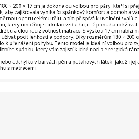
× 200 × 17 cm je dokonalou volbou pro páry, kteří si přej
, aby zajišťovala vynikající spánkový komfort a pomohla vám 
oměrnou oporu celému tělu, a tím přispívá k uvolnění sval
 který umožňuje cirkulaci vzduchu, což pomáhá udržovat o
držbu a dlouhou životnost matrace. S výškou 17 cm nabízí m
 užívat pocit lehkosti a podpory. Díky rozměrům 180 × 200
 k přenášení pohybu. Tento model je ideální volbou pro ty, k
itního spánku, který vám zajistí klidné noci a energická rána
bo odchylku v barvách pěn a potahových látek, jakož i jejich
rhu s matracemi.