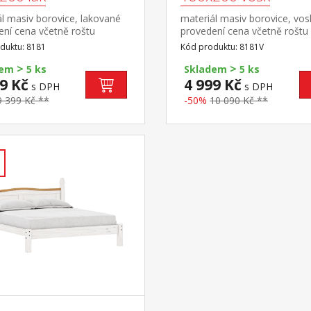
l masiv borovice, lakované
materiál masiv borovice, vo
ení cena včetně roštu
provedení cena včetně roštu
ý laťkový) bez
(dřevěný laťkový) bez
duktu: 8181
Kód produktu: 8181V
e doporučený rozměr
matrace doporučený rozměr
>
>
e 180 × 200 cm nebo 2 kusy
matrace 180 × 200 cm nebo 
dem
5 ks
Skladem
5 ks
00 cm
90 × 200 cm
9 Kč
4 999 Kč
s DPH
s DPH
9 399 Kč **
-50%
10 090 Kč **