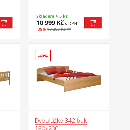
úchytky součást sestavy Corona
>
Skladem
5 ks
10 999 Kč
s DPH
-38%
17 890 Kč **
-40%
Dvoulůžko 342 buk
180x200