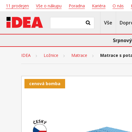
11 prodejen
Vše o nákupu
Poradna
Kariéra
O nás
Vše
Dopr
Srpnový
IDEA
Ložnice
Matrace
Matrace s pot
cenová bomba