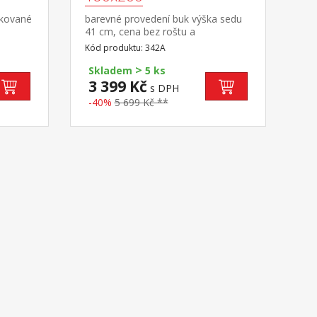
skované
barevné provedení buk výška sedu
41 cm, cena bez roštu a
matrace doporučený rozměr
Kód produktu: 342A
matrace 180 × 200 cm nebo 2 kusy
>
2 kusy
90 × 200 cm a rošt R4 k dvoulůžku
Skladem
5 ks
možno dokoupit úložný prostor
3 399 Kč
s DPH
147A
-40%
5 699 Kč **