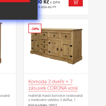
zelená) strana vhodná pro všechny
3 890 Kč
s DPH
typy roštů vhodná pro alergiky,
-41%
6 650 Kč **
potah snímatelný a pratelný do 60
°C doporučená nosnost do 130 kg
-38%
Komoda 3 dveře + 7
zásuvek CORONA vosk
kovaná
materiál masiv borovice voskovaná
v medovém odstínu 3 dvířka, 1
hytky
police, 7 zásuvek, kovové ozdobné
Kód produktu: 16313