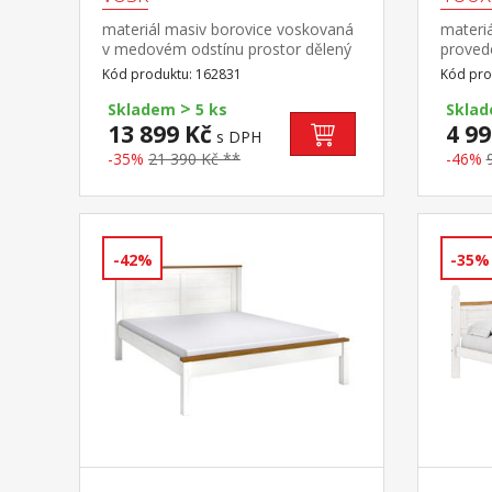
materiál masiv borovice voskovaná
materiá
v medovém odstínu prostor dělený
proved
v poměru 2:1 širší část šatní tyč a
(dřevěn
Kód produktu: 162831
Kód pro
police na klobouky, užší část 3
matrac
>
police z toho 2 variabilní kovové
matrac
Skladem
5 ks
Skla
ozdobné úchytky součást sestavy
90 × 2
13 899 Kč
4 99
s DPH
Corona
-35%
21 390 Kč **
-46%
-42%
-35%