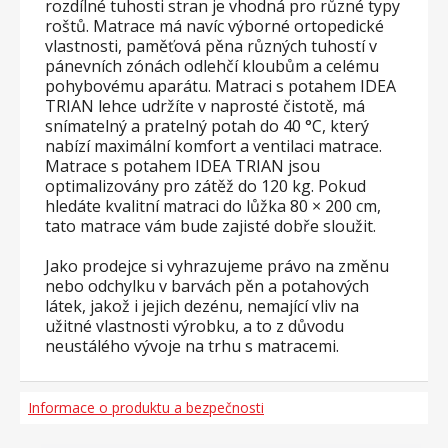
rozdílné tuhosti stran je vhodná pro různé typy
roštů. Matrace má navíc výborné ortopedické
vlastnosti, paměťová pěna různých tuhostí v
pánevních zónách odlehčí kloubům a celému
pohybovému aparátu. Matraci s potahem IDEA
TRIAN lehce udržíte v naprosté čistotě, má
snímatelný a pratelný potah do 40 °C, který
nabízí maximální komfort a ventilaci matrace.
Matrace s potahem IDEA TRIAN jsou
optimalizovány pro zátěž do 120 kg. Pokud
hledáte kvalitní matraci do lůžka 80 × 200 cm,
tato matrace vám bude zajisté dobře sloužit.
Jako prodejce si vyhrazujeme právo na změnu
nebo odchylku v barvách pěn a potahových
látek, jakož i jejich dezénu, nemající vliv na
užitné vlastnosti výrobku, a to z důvodu
neustálého vývoje na trhu s matracemi.
Informace o produktu a bezpečnosti