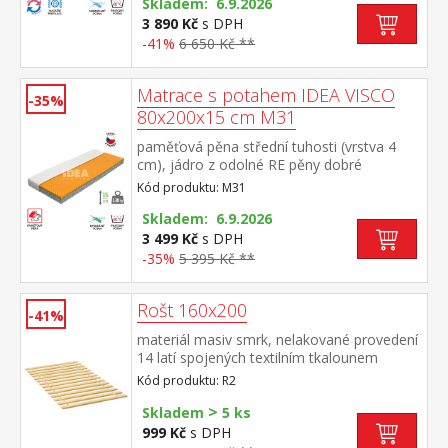
vhodná pro všechny typy roštů vhodná pro
Skladem: 6.9.2026
alergiky, potah snímatelný a pratelný do 60
3 890 Kč
s DPH
°C doporučená nosnost do 130 kg
-41%
6 650 Kč **
Matrace s potahem IDEA VISCO
-35%
80x200x15 cm M31
paměťová pěna střední tuhosti (vrstva 4
cm), jádro z odolné RE pěny dobré
ortopedické vlastností a dlouhá životnost
Kód produktu: M31
matrace vhodná pro všechny typy roštů
potah prodyšný, vyrobený ze dvou částí,
Skladem: 6.9.2026
snímatelný a pratelný do 60 °C doporučená
3 499 Kč
s DPH
nosnost do 130 kg
-35%
5 395 Kč **
Rošt 160x200
-41%
materiál masiv smrk, nelakované provedení
14 latí spojených textilním tkalounem
Kód produktu: R2
>
Skladem
5 ks
999 Kč
s DPH