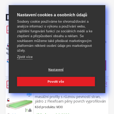
Doporučujeme
Nastavení cookies a osobních údajů
Soubory cookie používáme ke shromažďování a
analýze informací o výkonu a používání webu,
Matrace s potahem IDEA TRIAN
-50%
zajištění fungování funkcí ze sociálních médií a ke
80x200x14 - Akce 1+1 ZDARMA
zlepšení a přizpůsobení obsahu a reklam. Se
souhlasem můžeme také předávat marketingovým
dvě matrace za cenu jedné paměťová pěna
platformám některé osobní údaje pro marketingové
různých tuhostí v pánevních zónách pro
odlehčení kloubům a celému pohybovému
účely.
Kód produktu: M32s
aparátu 7zónová anatomická masážní
Zjistit více
>
profilace přináší velmi jemnou masáž v
Skladem
5 ks
průběhu spánku matrace s Visco pěnou a
7 590 Kč
s DPH
systémem rozdílné tuhosti stran vhodná
Nastavení
-50%
15 180 Kč **
pro všechny typy roštů potah snímatelný a
pratelný do 40 °C doporučená nosnost do
Povolit vše
120 kg
Matrace s potahem IDEA PARTNER
-41%
80x200x20 M30
masážní profily s různou pevností stran,
jádro z Flexifoam pěny povrch vyprofilován
do 7 anatomických zón na obou stranách
Kód produktu: M30
tvrdá (bílá) a měkká (světle zelená) strana