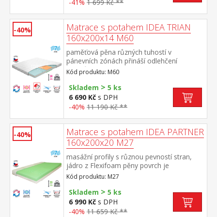
-41%
1 699 Kč **
Matrace s potahem IDEA TRIAN
-40%
160x200x14 M60
paměťová pěna různých tuhostí v
pánevních zónách přináší odlehčení
kloubům a celému pohybovému aparátu
Kód produktu: M60
7zónová anatomická masážní profilace –
>
velice jemná masáž v průběhu spánku
Skladem
5 ks
matrace s Visco systémem rozdílné tuhosti
6 690 Kč
s DPH
stran vhodná pro všechny typy roštů potah
-40%
11 190 Kč **
snímatelný a pratelný do 40 °Cdoporučená
nosnost do120 kg
Matrace s potahem IDEA PARTNER
-40%
160x200x20 M27
masážní profily s různou pevností stran,
jádro z Flexifoam pěny povrch je
vyprofilován do 7 anatomických zón na
Kód produktu: M27
obou stranách tvrdá (bílá) a měkká (světle
>
zelená) strana vhodná pro všechny typy
Skladem
5 ks
roštů vhodná pro alergiky, potah
6 990 Kč
s DPH
snímatelný a pratelný do 60 °C doporučená
-40%
11 659 Kč **