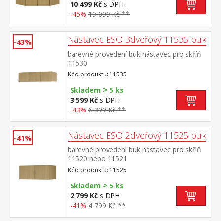
10 499 Kč
s DPH
-45%
19 099 Kč **
Nástavec ESO 3dveřový 11535 buk
-43%
barevné provedení buk nástavec pro skříň
11530
Kód produktu: 11535
>
Skladem
5 ks
3 599 Kč
s DPH
-43%
6 399 Kč **
Nástavec ESO 2dveřový 11525 buk
-41%
barevné provedení buk nástavec pro skříň
11520 nebo 11521
Kód produktu: 11525
>
Skladem
5 ks
2 799 Kč
s DPH
-41%
4 799 Kč **