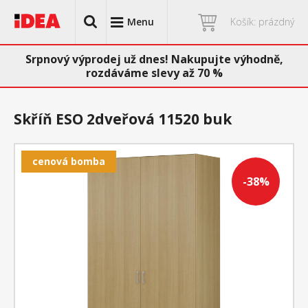
Menu
Košík: prázdný
Srpnový výprodej už dnes! Nakupujte výhodně,
rozdáváme slevy až 70 %
Skříň ESO 2dveřová 11520 buk
cenová bomba
-38%