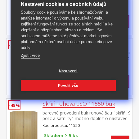
doplnit o nástavec 11525
Nastavení cookies a osobních údajů
Kód produktu: 11521
Soubory cookie používáme ke shromažďování a
>
Skladem
5 ks
analýze informací o výkonu a používání webu,
5 299 Kč
s DPH
zajištění fungování funkcí ze sociálních médií a ke
-37%
8 490 Kč **
zlepšení a přizpůsobení obsahu a reklam. Se
souhlasem můžeme také předávat marketingovým
platformám některé osobní údaje pro marketingové
Skříň ESO 1dveřová 11510 buk
-40%
účely.
barevné provedení buk šatní skříň vybavená
Zjistit více
šatní tyčí a policí možno doplnit o nástavec
11515
Kód produktu: 11510
Nastavení
>
Skladem
5 ks
3 199 Kč
s DPH
Povolit vše
-40%
5 390 Kč **
Skříň rohová ESO 11550 buk
-45%
barevné provedení buk rohová šatní skříň, 9
polic a šatní tyč možno doplnit o nástavec
11555
Kód produktu: 11550
>
Skladem
5 ks