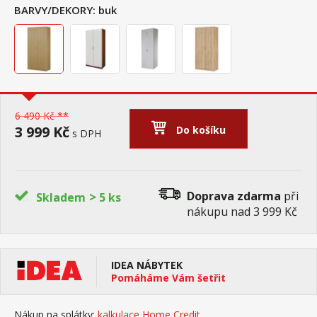
BARVY/DEKORY:
buk
6 490 Kč **
3 999 Kč
Do košíku
s DPH
>
Doprava zdarma
při
Skladem
5 ks
nákupu nad 3 999 Kč
IDEA NÁBYTEK
Pomáháme Vám šetřit
Nákup na splátky:
kalkulace Home Credit