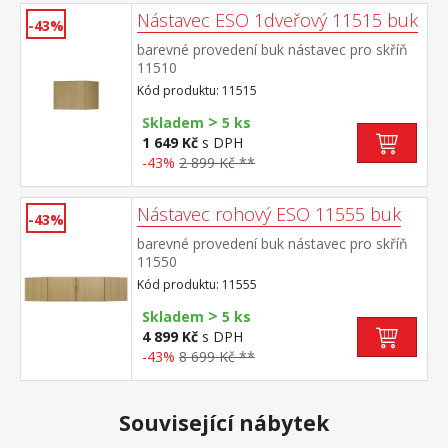
Nástavec ESO 1dveřový 11515 buk
-43%
barevné provedení buk nástavec pro skříň
11510
Kód produktu: 11515
>
Skladem
5 ks
1 649 Kč
s DPH
-43%
2 899 Kč **
Nástavec rohový ESO 11555 buk
-43%
barevné provedení buk nástavec pro skříň
11550
Kód produktu: 11555
>
Skladem
5 ks
4 899 Kč
s DPH
-43%
8 699 Kč **
Související nábytek