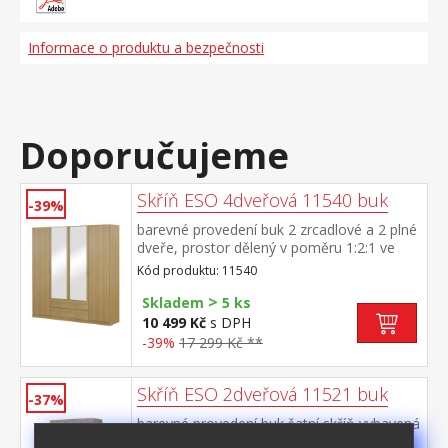
Informace o produktu a bezpečnosti
Doporučujeme
Skříň ESO 4dveřová 11540 buk
-39%
barevné provedení buk 2 zrcadlové a 2 plné
dveře, prostor dělený v poměru 1:2:1 ve
všech třech částech šatní tyč a police, ve
Kód produktu: 11540
střední části dole 2 zásuvky možno doplnit
>
o nástavec 11545
Skladem
5 ks
10 499 Kč
s DPH
-39%
17 299 Kč **
Skříň ESO 2dveřová 11521 buk
-37%
barevné provedení buk šatní skříň vybavená
šatní tyčí a policí, 2 malé zásuvky možno