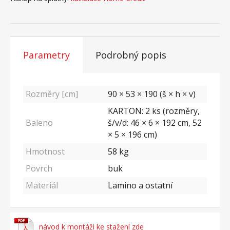
Parametry
Podrobný popis
Rozměry [cm]
90 × 53 × 190 (š × h × v)
KARTON: 2 ks (rozměry,
Baleno
š/v/d: 46 × 6 × 192 cm, 52
× 5 × 196 cm)
Hmotnost
58
kg
Povrch
buk
Materiál
Lamino a ostatní
návod k montáži ke stažení zde