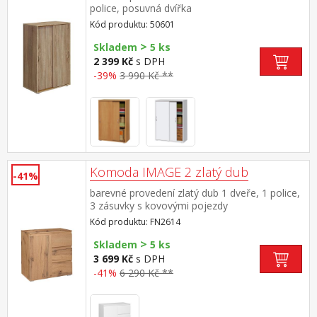
police, posuvná dvířka
Kód produktu: 50601
>
Skladem
5 ks
2 399 Kč
s DPH
-39%
3 990 Kč **
Komoda IMAGE 2 zlatý dub
-41%
barevné provedení zlatý dub 1 dveře, 1 police,
3 zásuvky s kovovými pojezdy
Kód produktu: FN2614
>
Skladem
5 ks
3 699 Kč
s DPH
-41%
6 290 Kč **