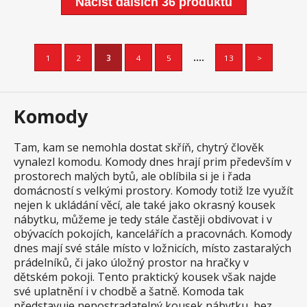
Načíst dalších 36 produktů
....
1
2
3
4
5
13
>
Komody
Tam, kam se nemohla dostat skříň, chytrý člověk
vynalezl komodu. Komody dnes hrají prim především v
prostorech malých bytů, ale oblíbila si je i řada
domácností s velkými prostory. Komody totiž lze využít
nejen k ukládání věcí, ale také jako okrasný kousek
nábytku, můžeme je tedy stále častěji obdivovat i v
obývacích pokojích, kancelářích a pracovnách. Komody
dnes mají své stále místo v ložnicích, místo zastaralých
prádelníků, či jako úložný prostor na hračky v
dětském pokoji. Tento praktický kousek však najde
své uplatnění i v chodbě a šatně. Komoda tak
představuje nepostradatelný kousek nábytku, bez