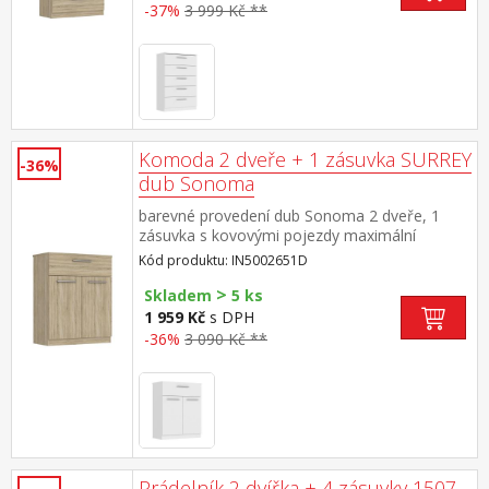
-37%
3 999 Kč **
Komoda 2 dveře + 1 zásuvka SURREY
-36%
dub Sonoma
barevné provedení dub Sonoma 2 dveře, 1
zásuvka s kovovými pojezdy maximální
nosnosti uvedeny v návodu k montáži
Kód produktu: IN5002651D
>
Skladem
5 ks
1 959 Kč
s DPH
-36%
3 090 Kč **
Prádelník 2 dvířka + 4 zásuvky 1507