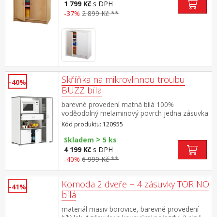
1 799 Kč
s DPH
-37%
2 899 Kč **
Skříňka na mikrovlnnou troubu
-40%
BUZZ bílá
barevné provedení matná bílá 100%
voděodolný melaminový povrch jedna zásuvka
s kovovými pojezdy, rozměr zásuvky (š/h/v) 52
Kód produktu: 120955
× 33 × 7 cm prostor pro mikrovlnnou troubu o
>
rozměru (š/h/v) 56 × 40 × 35 cm dlouhá dvířka
Skladem
5 ks
se 2 variabilními policemi, otevřená police a 2
4 199 Kč
s DPH
menší dvířka maximální nosnost police pro
-40%
6 999 Kč **
mikrovlnnou troubu 25 kg
Komoda 2 dveře + 4 zásuvky TORINO
-41%
bílá
materiál masiv borovice, barevné provedení