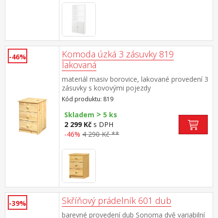
Komoda úzká 3 zásuvky 819
-46%
lakovaná
materiál masiv borovice, lakované provedení 3
zásuvky s kovovými pojezdy
Kód produktu: 819
>
Skladem
5 ks
2 299 Kč
s DPH
-46%
4 290 Kč **
Skříňový prádelník 601 dub
-39%
barevné provedení dub Sonoma dvě variabilní