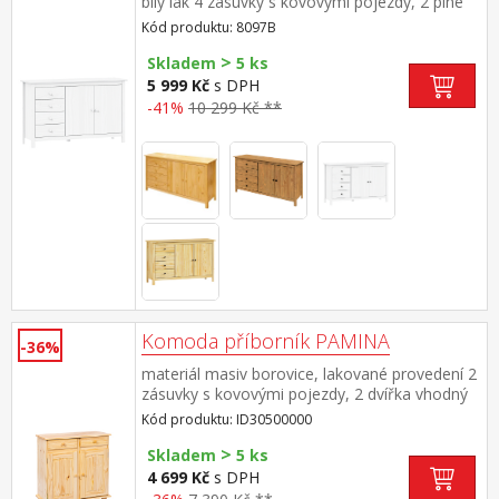
bílý lak 4 zásuvky s kovovými pojezdy, 2 plné
dveře, 1 police
Kód produktu: 8097B
>
Skladem
5 ks
5 999 Kč
s DPH
-41%
10 299 Kč **
Komoda příborník PAMINA
-36%
materiál masiv borovice, lakované provedení 2
zásuvky s kovovými pojezdy, 2 dvířka vhodný
doplněk nástavec PAMINA 8056 PAMINA,
Kód produktu: ID30500000
LOVI, ABACO, LIVIO, ALICANTE, VALENCIA,
>
TOSCANA, SIENA
Skladem
5 ks
4 699 Kč
s DPH