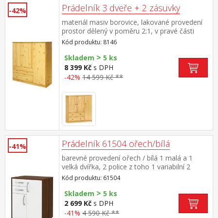
Prádelník 3 dveře + 2 zásuvky
-42%
materiál masiv borovice, lakované provedení
prostor dělený v poměru 2:1, v pravé části
větší dvířka, 2 police v levé části 2 menší
Kód produktu: 8146
dvířka, 1 police, 2 zásuvky s kovovými pojezdy
>
Skladem
5 ks
8 399 Kč
s DPH
-42%
14 599 Kč **
Prádelník 61504 ořech/bílá
-41%
barevné provedení ořech / bílá 1 malá a 1
velká dvířka, 2 police z toho 1 variabilní 2
zásuvky, hloubka zásuvky 30 cm
Kód produktu: 61504
>
Skladem
5 ks
2 699 Kč
s DPH
-41%
4 590 Kč **