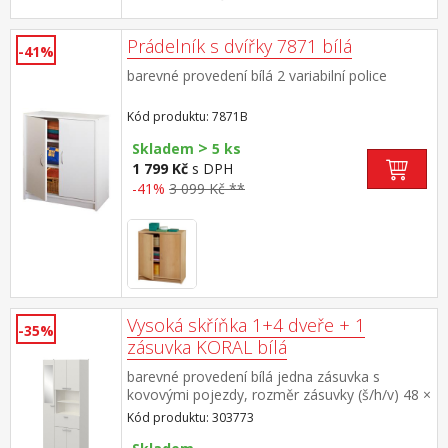
× 9 cm ve střední části prostor nejen pro
mikrovlnnou troubu v rozměru (š/h/v) 97 × 33
× 42 cm
Prádelník s dvířky 7871 bílá
-41%
barevné provedení bílá 2 variabilní police
Kód produktu: 7871B
>
Skladem
5 ks
1 799 Kč
s DPH
-41%
3 099 Kč **
Vysoká skříňka 1+4 dveře + 1
-35%
zásuvka KORAL bílá
barevné provedení bílá jedna zásuvka s
kovovými pojezdy, rozměr zásuvky (š/h/v) 48 ×
24 × 15 cm jedna otevřená police, rozměr
Kód produktu: 303773
police (š/h) 51 × 28 cm dvě skříňky, každá s