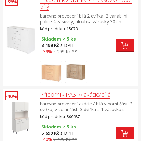
-39%
bílý
barevné provedení bílá 2 dvířka, 2 variabilní
police 4 zásuvky, hloubka zásuvky 30 cm
Kód produktu: 1507B
>
Skladem
5 ks
3 199 Kč
s DPH
-39%
5 299 Kč **
Příborník PASTA akácie/bílá
-40%
barevné provedení akácie / bílá v horní části 3
dvířka, v dolní části 3 dvířka a 1 zásuvka s
kovovými pojezdy rozměr polic v horní části
Kód produktu: 306687
(š/h) 64 × 32 cm a 31 × 32 cm rozměr polic v
>
dolní části (š/h) 64 × 40 cm a 31 × 40 cm
Skladem
5 ks
všechny police jsou variabilní se 3 možnostmi
5 699 Kč
s DPH
umístění vnitřní rozměr zásuvky (š/h/v) 61 × 37
-40%
9 499 Kč **