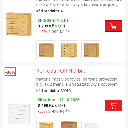
úzké a 3 široké zásuvky s kovovými pojezdy,
hloubka zásuvky 27,5 cm
Kód produktu: 4
>
Skladem
5 ks
3 299 Kč
s DPH
-45%
6 090 Kč **
Komoda TORINO bílá
-36%
materiál masiv borovice, barevné provedení
bílý lak 2 menší a 3 větší zásuvky s kovovými
pojezdy
Kód produktu: 8091B
Skladem: 12.10.2026
3 499 Kč
s DPH
-36%
5 499 Kč **