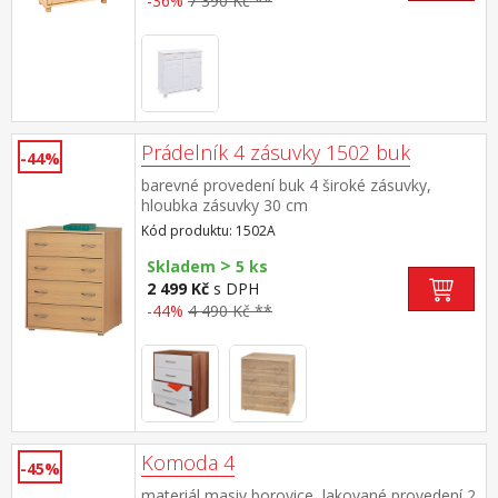
-36%
7 390 Kč **
Prádelník 4 zásuvky 1502 buk
-44%
barevné provedení buk 4 široké zásuvky,
hloubka zásuvky 30 cm
Kód produktu: 1502A
>
Skladem
5 ks
2 499 Kč
s DPH
-44%
4 490 Kč **
Komoda 4
-45%
materiál masiv borovice, lakované provedení 2