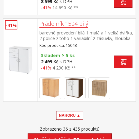
8 599 Kč
s DPH
-41%
14 690 Kč **
Prádelník 1504 bílý
-41%
barevné provedení bílá 1 malá a 1 velká dvířka,
2 police z toho 1 variabilní 2 zásuvky, hloubka
zásuvky 30 cm
Kód produktu: 1504B
>
Skladem
5 ks
2 499 Kč
s DPH
-41%
4 290 Kč **
NAHORU ▲
Zobrazeno 36 z 435 produktů