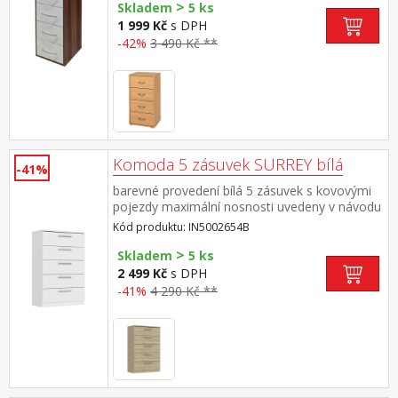
>
Skladem
5 ks
1 999 Kč
s DPH
-42%
3 490 Kč **
Komoda 5 zásuvek SURREY bílá
-41%
barevné provedení bílá 5 zásuvek s kovovými
pojezdy maximální nosnosti uvedeny v návodu
k montáži
Kód produktu: IN5002654B
>
Skladem
5 ks
2 499 Kč
s DPH
-41%
4 290 Kč **