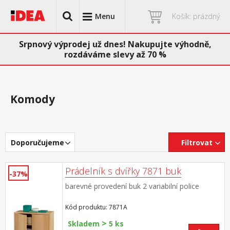
Menu
Košík: prázdný
Srpnový výprodej už dnes! Nakupujte výhodně,
rozdáváme slevy až 70 %
Komody
Doporučujeme
Filtrovat
Prádelník s dvířky 7871 buk
-37%
barevné provedení buk 2 variabilní police
Kód produktu: 7871A
>
Skladem
5 ks