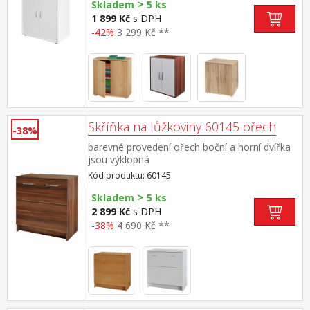
>
Skladem
5 ks
1 899 Kč
s DPH
-42%
3 299 Kč **
Skříňka na lůžkoviny 60145 ořech
-38%
barevné provedení ořech boční a horní dvířka
jsou výklopná
Kód produktu: 60145
>
Skladem
5 ks
2 899 Kč
s DPH
-38%
4 690 Kč **