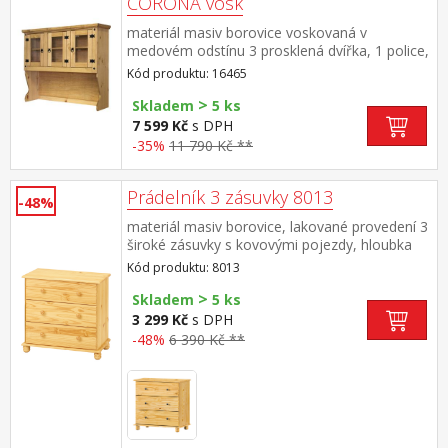
CORONA vosk
materiál masiv borovice voskovaná v
medovém odstínu 3 prosklená dvířka, 1 police,
kovové ozdobné úchytky vhodný doplněk ke
Kód produktu: 16465
komodě CORONA 1639 nebo 1632 součást
>
sestavy Corona
Skladem
5 ks
7 599 Kč
s DPH
-35%
11 790 Kč **
Prádelník 3 zásuvky 8013
-48%
materiál masiv borovice, lakované provedení 3
široké zásuvky s kovovými pojezdy, hloubka
zásuvky 33,5 cm
Kód produktu: 8013
>
Skladem
5 ks
3 299 Kč
s DPH
-48%
6 390 Kč **