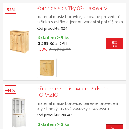
Komoda s dvířky 824 lakovaná
-53%
materiál masiv borovice, lakované provedení
skřínka s dvířky a jednou variabilní policí široká
zásuvka s kovovými pojezdy, hloubka zásuvky
Kód produktu: 824
36,5 cm
>
Skladem
5 ks
3 599 Kč
s DPH
-53%
7 790 Kč **
Příborník s nástavcem 2 dveře
-41%
TOPAZIO
materiál masiv borovice, barevné provedení
bílý / hnědý lak dvě zásuvky s kovovými
úchytkami a pojezdy dvoje plné a dvoje
Kód produktu: 206461
prosklené dveře
>
Skladem
5 ks