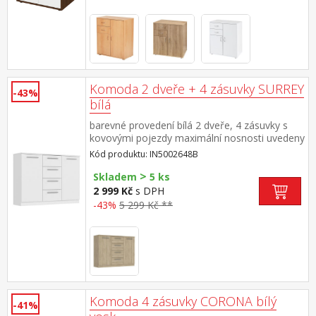
Komoda 2 dveře + 4 zásuvky SURREY
-43%
bílá
barevné provedení bílá 2 dveře, 4 zásuvky s
kovovými pojezdy maximální nosnosti uvedeny
v návodu k montáži
Kód produktu: IN5002648B
>
Skladem
5 ks
2 999 Kč
s DPH
-43%
5 299 Kč **
Komoda 4 zásuvky CORONA bílý
-41%