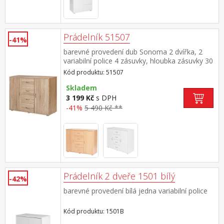
Prádelník 51507
-41%
barevné provedení dub Sonoma 2 dvířka, 2
variabilní police 4 zásuvky, hloubka zásuvky 30
cm
Kód produktu: 51507
Skladem
3 199 Kč
s DPH
-41%
5 490 Kč **
Prádelník 2 dveře 1501 bílý
-42%
barevné provedení bílá jedna variabilní police
Kód produktu: 1501B