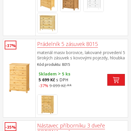
Prádelník 5 zásuvek 8015
-37%
materiál masiv borovice, lakované provedení 5
širokých zásuvek s kovovými pojezdy, hloubka
zásuvky 33,5 cm
Kód produktu: 8015
>
Skladem
5 ks
5 699 Kč
s DPH
-37%
9 099 Kč **
Nástavec příborníku 3 dveře
-35%