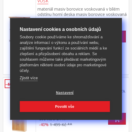
vosk
materiál masiv borovice voskovaná v bílém
odstínu horní deska masiv borovice voskovaná
v medovém odstínu 4 velké zásuvky, kovové
Kód produktu: 162634B
ozdobné úchytky součást sestavy Corona bílá
Nastavení cookies a osobních údajů
>
Skladem
5 ks
7 999 Kč
s DPH
Soubory cookie používáme ke shromažďování a
-41%
13 790 Kč **
analýze informací o výkonu a používání webu,
zajištění fungování funkcí ze sociálních médií a ke
zlepšení a přizpůsobení obsahu a reklam. Se
souhlasem můžeme také předávat marketingovým
platformám některé osobní údaje pro marketingové
účely.
Zjistit více
Plné dveře 55A buk
-40%
barevné provedení buk dveře ke knihovně 57A
Nastavení
nebo 353A
Kód produktu: 55A
Povolit vše
>
Skladem
5 ks
899 Kč
s DPH
-40%
1 499 Kč **