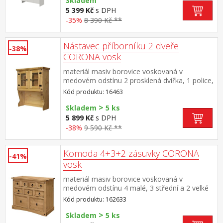
jednou policí, rozměr police (š/h) 51 × 28
Skladem
cm jedna úzká skříňka se zrcadlem, čtyři
5 399 Kč
s DPH
police, rozměr police (š/h) 26 × 28 cm zrcadlo
-35%
8 390 Kč **
se zabroušenými hranami, rozměr zrcadla (š/v)
20 × 73 cm součást sestavy KORAL
Nástavec příborníku 2 dveře
-38%
CORONA vosk
materiál masiv borovice voskovaná v
medovém odstínu 2 prosklená dvířka, 1 police,
kovové ozdobné úchytky vhodný doplněk ke
Kód produktu: 16463
komodě CORONA 16263 nebo 1631 součást
>
sestavy Corona
Skladem
5 ks
5 899 Kč
s DPH
-38%
9 590 Kč **
Komoda 4+3+2 zásuvky CORONA
-41%
vosk
materiál masiv borovice voskovaná v
medovém odstínu 4 malé, 3 střední a 2 velké
zásuvky, kovové ozdobné úchytky součást
Kód produktu: 162633
sestavy Corona
>
Skladem
5 ks