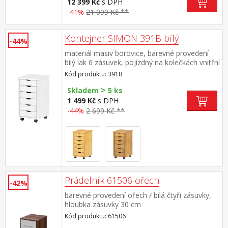
12 399 Kč
s DPH
-41%
21 099 Kč **
Kontejner SIMON 391B bílý
-44%
materiál masiv borovice, barevné provedení
bílý lak 6 zásuvek, pojízdný na kolečkách vnitřní
rozměr zásuvky (š/h/v) 26,7 × 32,5 × 6 cm
Kód produktu: 391B
>
Skladem
5 ks
1 499 Kč
s DPH
-44%
2 699 Kč **
Prádelník 61506 ořech
-42%
barevné provedení ořech / bílá čtyři zásuvky,
hloubka zásuvky 30 cm
Kód produktu: 61506