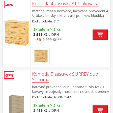
Komoda 4 zásuvky 817 lakovaná
-48%
materiál masiv borovice, lakované provedení 4
široké zásuvky s kovovými pojezdy, hloubka
zásuvky 36,5 cm
Kód produktu: 817
>
Skladem
5 ks
3 599 Kč
s DPH
-48%
6 999 Kč **
Komoda 5 zásuvek SURREY dub
-37%
Sonoma
barevné provedení dub Sonoma 5 zásuvek s
kovovými pojezdy maximální nosnosti uvedeny
v návodu k montáži
Kód produktu: IN5002654D
>
Skladem
5 ks
2 499 Kč
s DPH