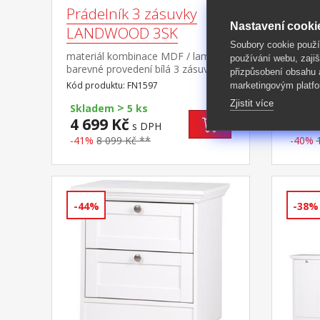
Prádelník 3 zásuvky
Práde
Nastavení cooki
LANDWOOD 3SK
zásu
Soubory cookie použ
materiál kombinace MDF / lamino,
materi
používání webu, zajiš
barevné provedení bílá 3 zásuvky s
barevné
přizpůsobení obsahu
kovovými úchytkami starožitného
a 1 mal
Kód produktu: FN1597
Kód pro
marketingovým platfo
vzhledu součást sestavy Landwood
úchytky
Zjistit více
>
součás
Skladem
5 ks
Skla
4 699 Kč
5 99
s DPH
-41%
8 099 Kč **
-40%
-44%
-38%