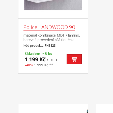
Police LANDWOOD 90
materiál kombinace MDF / lamino,
barevné provedení bílá tloušťka
desky 38 mm, doporučená nosnost
Kód produktu: FN1823
do 12 kg součást sestavy
>
Landwood
Skladem
5 ks
1 199 Kč
s DPH
-40%
1 999 Kč **