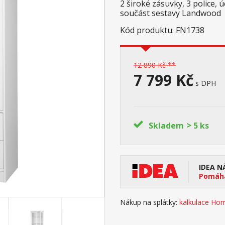
2 široké zásuvky, 3 police, 
součást sestavy Landwood
Kód produktu: FN1738
12 890 Kč **
7 799 Kč
s DPH
>
Skladem
5 ks
IDEA N
Pomáhá
Nákup na splátky:
kalkulace Hom