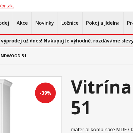
Kontakt
odej
Akce
Novinky
Ložnice
Pokoj a jídelna
Pr
 výprodej už dnes! Nakupujte výhodně, rozdáváme slevy
LANDWOOD 51
Vitrí
-39%
51
materiál kombinace MDF / l