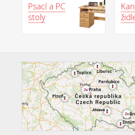
Psací a PC
Kan
stoly
židl