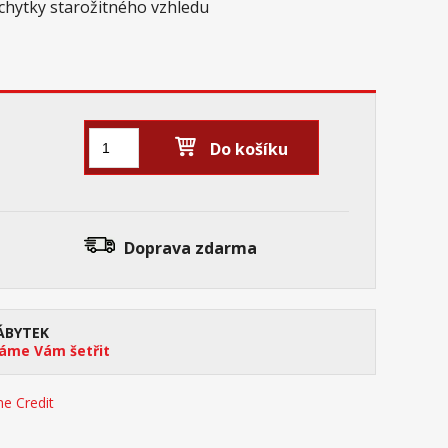
úchytky starožitného vzhledu
Do košíku
Doprava zdarma
ÁBYTEK
me Vám šetřit
e Credit