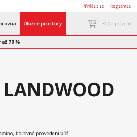
Přihlásit se
Registrace
acovna
Úložné prostory
Košík: prázdný
 až 70 %
na LANDWOOD
amino, barevné provedení bílá