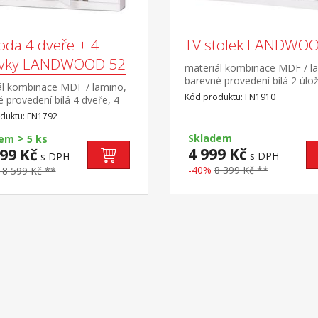
da 4 dveře + 4
TV stolek LANDWO
vky LANDWOOD 52
materiál kombinace MDF / l
barevné provedení bílá 2 úlo
ál kombinace MDF / lamino,
prostory, 2 police součást s
Kód produktu: FN1910
 provedení bílá 4 dveře, 4
Landwood
police, 4 zásuvky s kovovými
duktu: FN1792
, úchytky starožitného
>
u součást sestavy Landwood
Skladem
dem
5 ks
4 999 Kč
99 Kč
s DPH
s DPH
-40%
8 399 Kč **
18 599 Kč **