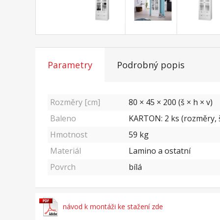
Parametry
Podrobný popis
Rozměry [cm]
80 × 45 × 200 (š × h × v)
Baleno
KARTON: 2 ks (rozměry, š/
Hmotnost
59
kg
Materiál
Lamino a ostatní
Povrch
bílá
návod k montáži ke stažení zde