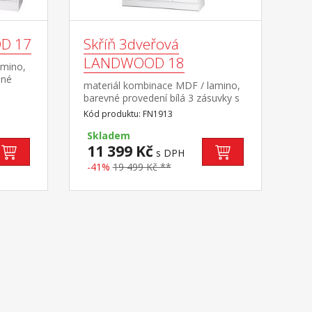
OD 17
Skříň 3dveřová
LANDWOOD 18
amino,
žné
materiál kombinace MDF / lamino,
estavy
barevné provedení bílá 3 zásuvky s
kovovými pojezdy, 4 úzké a 1 široká
Kód produktu: FN1913
police 1 šatní tyč, úchytky
starožitného vzhledu součást
Skladem
sestavy Landwood
11 399 Kč
s DPH
-41%
19 499 Kč **