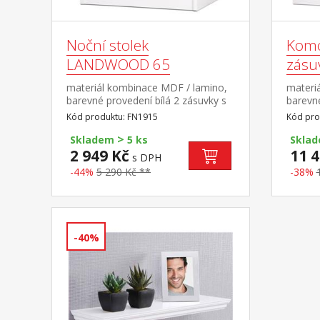
Noční stolek
Komo
LANDWOOD 65
zásu
materiál kombinace MDF / lamino,
materi
barevné provedení bílá 2 zásuvky s
barevné
kovovými pojezdy, úchytky
široké 
Kód produktu: FN1915
Kód pro
starožitného vzhledu součást
pojezdy
>
sestavy Landwood
vzhled
Skladem
5 ks
Skla
2 949 Kč
11 4
s DPH
-44%
5 290 Kč **
-38%
-40%