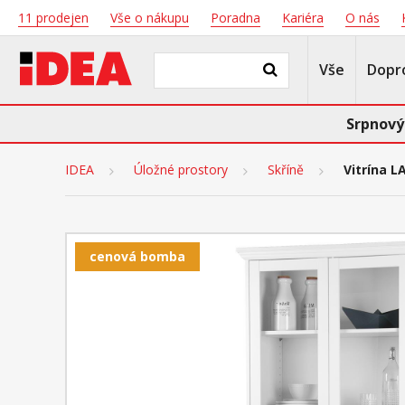
11 prodejen
Vše o nákupu
Poradna
Kariéra
O nás
Vše
Dopr
Srpnový
IDEA
Úložné prostory
Skříně
Vitrína 
cenová bomba