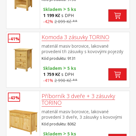
>
Skladem
5 ks
1 199 Kč
s DPH
-42%
2 099 Kč **
Komoda 3 zásuvky TORINO
-41%
materiál masiv borovice, lakované
provedení tři zásuvky s kovovými pojezdy
Kód produktu: 9131
>
Skladem
5 ks
1 759 Kč
s DPH
-41%
2 990 Kč **
Příborník 3 dveře + 3 zásuvky
-43%
TORINO
materiál masiv borovice, lakované
provedení 3 dveře, 3 zásuvky s kovovými
pojezdy vhodný doplněk nástavec TORINO
Kód produktu: 8062
8063
>
Skladem
5 ks