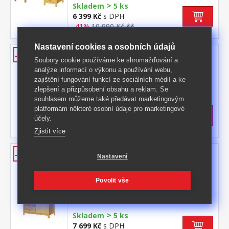
>
dokoupit výsuvnou desku na klávesnici 8840
Skladem
5 ks
6 399 Kč
s DPH
-41%
10 990 Kč **
Nastavení cookies a osobních údajů
Komoda 5 zásuvek TORINO
-39%
Soubory cookie používáme ke shromažďování a
materiál masiv borovice, lakované
analýze informací o výkonu a používání webu,
provedení 5 zásuvek s kovovými pojezdy
zajištění fungování funkcí ze sociálních médií a ke
Kód produktu: 8077
zlepšení a přizpůsobení obsahu a reklam. Se
souhlasem můžeme také předávat marketingovým
>
Skladem
5 ks
platformám některé osobní údaje pro marketingové
3 899 Kč
s DPH
účely.
-39%
6 399 Kč **
Zjistit více
Prádelník 2 dveře + 2 zásuvky
-43%
Nastavení
TORINO
materiál masiv borovice, lakované
Povolit vše
provedení 2 dvířka a 2 zásuvky s kovovými
pojezdy
Kód produktu: 8087
>
Skladem
5 ks
7 699 Kč
s DPH