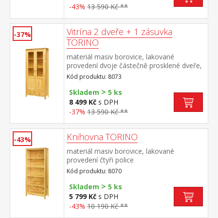
-43%
13 590 Kč **
Vitrína 2 dveře + 1 zásuvka
-37%
TORINO
materiál masiv borovice, lakované
provedení dvoje částečně prosklené dveře,
tři police jedna zásuvka s kovovými pojezdy
Kód produktu: 8073
>
Skladem
5 ks
8 499 Kč
s DPH
-37%
13 590 Kč **
Knihovna TORINO
-43%
materiál masiv borovice, lakované
provedení čtyři police
Kód produktu: 8070
>
Skladem
5 ks
5 799 Kč
s DPH
-43%
10 190 Kč **