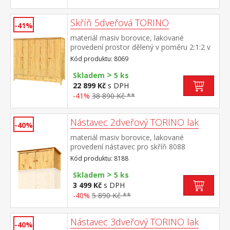
Skříň 5dveřová TORINO
-41%
materiál masiv borovice, lakované
provedení prostor dělený v poměru 2:1:2 v
levé a pravé širší části šatní tyč a police na
Kód produktu: 8069
klobouky ve střední úzké části 3 police ve
>
spodní části 3 zásuvky s kovovými
Skladem
5 ks
pojezdy doporučený nástavec 8169
22 899 Kč
s DPH
-41%
38 890 Kč **
Nástavec 2dveřový TORINO lak
-40%
materiál masiv borovice, lakované
provedení nástavec pro skříň 8088
Kód produktu: 8188
>
Skladem
5 ks
3 499 Kč
s DPH
-40%
5 890 Kč **
Nástavec 3dveřový TORINO lak
-40%