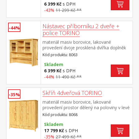
6 399 Kč
s DPH
-43%
11 299 Kč **
Nástavec příborníku 2 dveře +
-44%
police TORINO
materiál masiv borovice, lakované
provedení dvoje prosklená dvířka doplněk
příborníku TORINO 8062
Kód produktu: 8063
Skladem
6 399 Kč
s DPH
-44%
11 490 Kč **
Skříň 4dveřová TORINO
-35%
materiál masiv borovice, lakované
provedení prostor dělený na poloviny v levé
polovině šatní tyč a police na klobouky v
Kód produktu: 8068
pravé polovině 3 police ve spodní části 2
zásuvky s kovovými pojezdy doporučený
Skladem
nástavec 8168
17 799 Kč
s DPH
-35%
27 499 Kč **