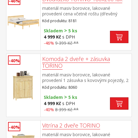
-46%
materiál masiv borovice, lakované
provedení cena včetně roštu (dřevěný
laťkový) bez matrace doporučený rozměr
Kód produktu: 8181
matrace 180 × 200 cm nebo 2 kusy 90 ×
>
200 cm
Skladem
5 ks
4 999 Kč
s DPH
-46%
9 399 Kč **
Komoda 2 dveře + zásuvka
-40%
TORINO
materiál masiv borovice, lakované
provedení 1 zásuvka s kovovými pojezdy, 2
plné dveře, 1 police maximální nosnosti
Kód produktu: 8060
uvedeny v návodu k montáži
>
Skladem
5 ks
4 999 Kč
s DPH
-40%
8 399 Kč **
Vitrína 2 dveře TORINO
-40%
materiál masiv borovice, lakované