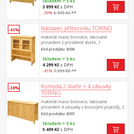
>
Skladem
5 ks
3 899 Kč
s DPH
-39%
6 399 Kč **
Nástavec příborníku TORINO
-41%
materiál masiv borovice, lakované
provedení 2 prosklené dveře, 1
police nástavec příborníku 8095
Kód produktu: 8096
>
Skladem
5 ks
4 299 Kč
s DPH
-41%
7 399 Kč **
Komoda 2 dveře + 4 zásuvky
-38%
TORINO
materiál masiv borovice, lakované
provedení 4 zásuvky s kovovými pojezdy, 2
plné dveře, 1 police
Kód produktu: 8097
>
Skladem
5 ks
5 499 Kč
s DPH