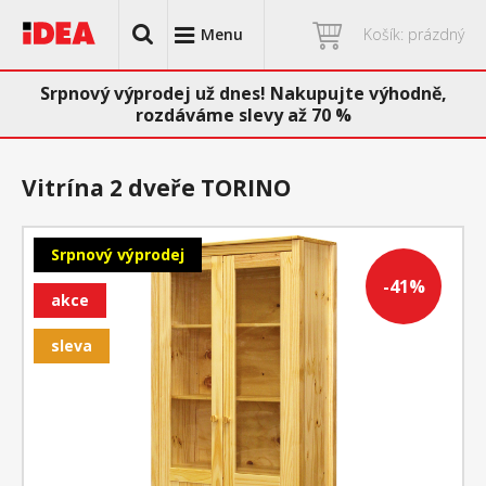
Menu
Košík: prázdný
Srpnový výprodej už dnes! Nakupujte výhodně,
rozdáváme slevy až 70 %
Vitrína 2 dveře TORINO
Srpnový výprodej
-41%
akce
sleva