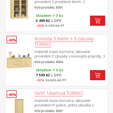
provedení 2 prosklené dveře, 2
police maximální nosnosti uvedeny v
Kód produktu: 8061
návodu k montáži
>
Skladem
5 ks
5 499 Kč
s DPH
-40%
9 199 Kč **
Komoda 3 dveře + 3 zásuvky
-40%
TORINO
materiál masiv borovice, lakované
provedení 3 zásuvky s kovovými pojezdy, 3
plné dveře, 2 police maximální nosnosti
Kód produktu: 8064
uvedeny v návodu k montáži
>
Skladem
5 ks
7 599 Kč
s DPH
-40%
12 699 Kč **
Skříň 1dveřová TORINO
-40%
materiál masiv borovice, lakované
provedení tři police, jedna zásuvka s
kovovými pojezdy montáž dveří možná na
Kód produktu: 8067