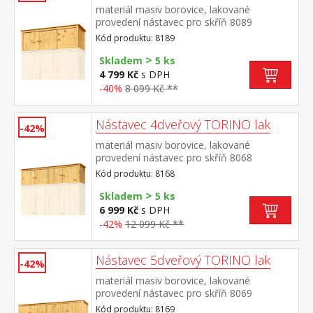
materiál masiv borovice, lakované
provedení nástavec pro skříň 8089
Kód produktu: 8189
>
Skladem
5 ks
4 799 Kč
s DPH
-40%
8 099 Kč **
Nástavec 4dveřový TORINO lak
-42%
materiál masiv borovice, lakované
provedení nástavec pro skříň 8068
Kód produktu: 8168
>
Skladem
5 ks
6 999 Kč
s DPH
-42%
12 099 Kč **
Nástavec 5dveřový TORINO lak
-42%
materiál masiv borovice, lakované
provedení nástavec pro skříň 8069
Kód produktu: 8169