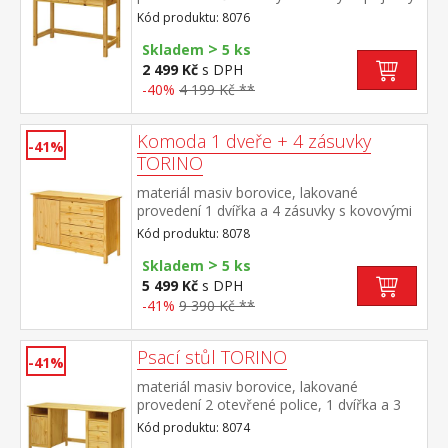
Kód produktu: 8076
>
Skladem
5 ks
2 499 Kč
s DPH
-40%
4 199 Kč **
Komoda 1 dveře + 4 zásuvky
-41%
TORINO
materiál masiv borovice, lakované
provedení 1 dvířka a 4 zásuvky s kovovými
pojezdy
Kód produktu: 8078
>
Skladem
5 ks
5 499 Kč
s DPH
-41%
9 390 Kč **
Psací stůl TORINO
-41%
materiál masiv borovice, lakované
provedení 2 otevřené police, 1 dvířka a 3
zásuvky s kovovými pojezdy výsuv není
Kód produktu: 8074
součástí dodávky ke stolu je možno