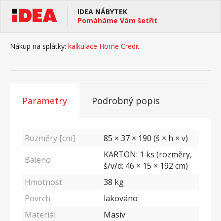
IDEA NÁBYTEK
Pomáháme Vám šetřit
Nákup na splátky:
kalkulace Home Credit
Parametry
Podrobný popis
Rozměry [cm]
85 × 37 × 190 (š × h × v)
KARTON: 1 ks (rozměry,
Baleno
š/v/d: 46 × 15 × 192 cm)
Hmotnost
38
kg
Povrch
lakováno
Materiál
Masiv