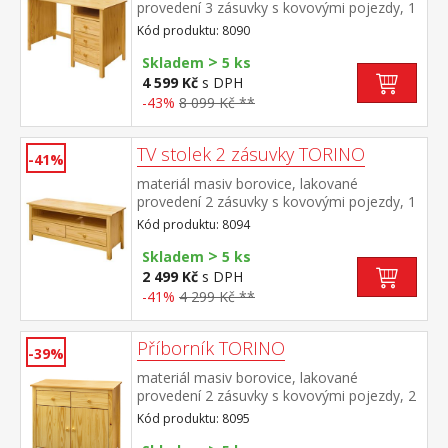
provedení 3 zásuvky s kovovými pojezdy, 1
police výsuv není součástí dodávky ke stolu
Kód produktu: 8090
je možno dokoupit výsuvnou desku na
>
klávesnici 8840
Skladem
5 ks
4 599 Kč
s DPH
-43%
8 099 Kč **
TV stolek 2 zásuvky TORINO
-41%
materiál masiv borovice, lakované
provedení 2 zásuvky s kovovými pojezdy, 1
police
Kód produktu: 8094
>
Skladem
5 ks
2 499 Kč
s DPH
-41%
4 299 Kč **
Příborník TORINO
-39%
materiál masiv borovice, lakované
provedení 2 zásuvky s kovovými pojezdy, 2
plné dveře, 1 police vhodný doplněk
Kód produktu: 8095
nástavec 8096