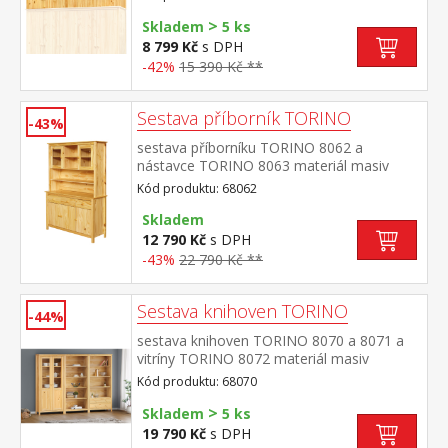
>
Skladem
5 ks
8 799 Kč
s DPH
-42%
15 390 Kč **
Sestava příborník TORINO
-43%
sestava příborníku TORINO 8062 a
nástavce TORINO 8063 materiál masiv
borovice, lakované provedení příborník: 3
Kód produktu: 68062
dveře, 3 zásuvky s kovovými
pojezdy nástavec: dvoje prosklená
Skladem
dvířka rozměr příborníku (š/h/v) 129 × 40 ×
12 790 Kč
s DPH
80 cm rozměr nástavce (š/h/v) 129 × 33 ×
-43%
22 790 Kč **
100 cm
Sestava knihoven TORINO
-44%
sestava knihoven TORINO 8070 a 8071 a
vitríny TORINO 8072 materiál masiv
borovice, lakované provedení knihovna
Kód produktu: 68070
8070: čtyři police knihovna 8071: tři police,
>
dvě zásuvky s kovovými pojezdy vitrína
Skladem
5 ks
8072: dvoje částečně prosklené dveře, čtyři
19 790 Kč
s DPH