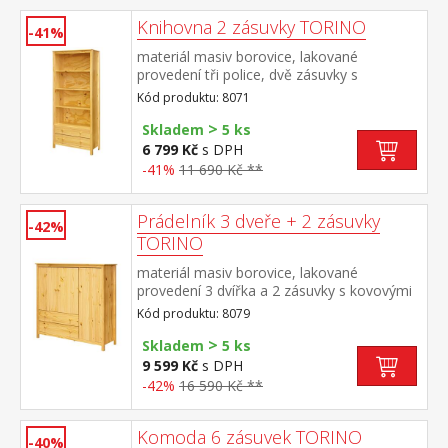
Knihovna 2 zásuvky TORINO
-41%
materiál masiv borovice, lakované
provedení tři police, dvě zásuvky s
kovovými pojezdy
Kód produktu: 8071
>
Skladem
5 ks
6 799 Kč
s DPH
-41%
11 690 Kč **
Prádelník 3 dveře + 2 zásuvky
-42%
TORINO
materiál masiv borovice, lakované
provedení 3 dvířka a 2 zásuvky s kovovými
pojezdy
Kód produktu: 8079
>
Skladem
5 ks
9 599 Kč
s DPH
-42%
16 590 Kč **
Komoda 6 zásuvek TORINO
-40%