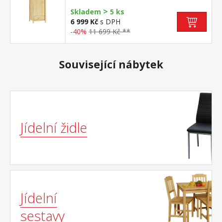
pravou i levou stranu
>
Skladem
5 ks
6 999 Kč
s DPH
-40%
11 699 Kč **
Související nábytek
Jídelní židle
Jídelní
sestavy