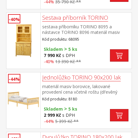
police rozměr knihovny 8070 (š/h/v) 85 × 37
-44%
35 790 Kč **
× 190 cm rozměr knihovny 8071 (š/h/v) 85 ×
37 × 190 cm rozměr vitríny 8072 (š/h/v) 85
× 37 × 190 cm
Sestava příborník TORINO
-40%
sestava příborníku TORINO 8095 a
nástavce TORINO 8096 materiál masiv
borovice, lakované provedení příborník: 2
Kód produktu: 68095
zásuvky s kovovými pojezdy, 2 plné dveře,
>
1 police nástavec: 2 prosklené dveře, 1
Skladem
5 ks
police rozměr příborníku (š/h/v) 90 × 40 ×
7 990 Kč
s DPH
80 cm rozměr nástavce (š/h/v) 90 × 33 ×
-40%
13 390 Kč **
100 cm
Jednolůžko TORINO 90x200 lak
-44%
materiál masiv borovice, lakované
provedení cena včetně roštu (dřevěný
laťkový) bez matrace doporučený rozměr
Kód produktu: 8180
matrace 90 × 200 cm
>
Skladem
5 ks
2 999 Kč
s DPH
-44%
5 399 Kč **
Dvoulůžko TORINO 180x200 lak