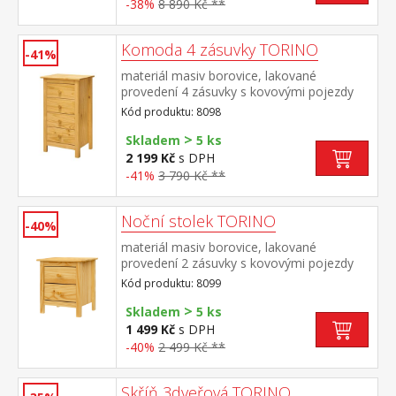
-38%
8 890 Kč **
Komoda 4 zásuvky TORINO
-41%
materiál masiv borovice, lakované
provedení 4 zásuvky s kovovými pojezdy
Kód produktu: 8098
>
Skladem
5 ks
2 199 Kč
s DPH
-41%
3 790 Kč **
Noční stolek TORINO
-40%
materiál masiv borovice, lakované
provedení 2 zásuvky s kovovými pojezdy
Kód produktu: 8099
>
Skladem
5 ks
1 499 Kč
s DPH
-40%
2 499 Kč **
Skříň 3dveřová TORINO