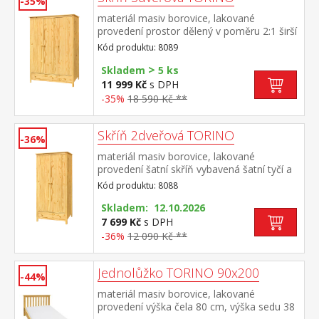
-35%
materiál masiv borovice, lakované
provedení prostor dělený v poměru 2:1 širší
část šatní tyč a police, užší část 3 police ve
Kód produktu: 8089
spodní části 2 zásuvky s kovovými
>
pojezdy doporučený nástavec 8189
Skladem
5 ks
11 999 Kč
s DPH
-35%
18 590 Kč **
Skříň 2dveřová TORINO
-36%
materiál masiv borovice, lakované
provedení šatní skříň vybavená šatní tyčí a
policí ve spodní části zásuvka s kovovými
Kód produktu: 8088
pojezdy doporučený nástavec 8188
Skladem: 12.10.2026
7 699 Kč
s DPH
-36%
12 090 Kč **
Jednolůžko TORINO 90x200
-44%
materiál masiv borovice, lakované
provedení výška čela 80 cm, výška sedu 38