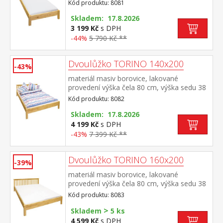
cm, cena bez roštu a matrace minimální
Kód produktu: 8081
doporučená výška matrace 15 cm
doporučený rozměr matrace 90 × 200 cm a
Skladem: 17.8.2026
rošt R1 doporučená nosnost do 120 kg
3 199 Kč
s DPH
-44%
5 790 Kč **
Dvoulůžko TORINO 140x200
-43%
materiál masiv borovice, lakované
provedení výška čela 80 cm, výška sedu 38
cm, cena bez roštu a matrace minimální
Kód produktu: 8082
doporučená výška matrace 15 cm
doporučený rozměr matrace 140 × 200 cm
Skladem: 17.8.2026
a rošt R3 doporučená nosnost do 120 kg
4 199 Kč
s DPH
na každé polovině postele
-43%
7 399 Kč **
Dvoulůžko TORINO 160x200
-39%
materiál masiv borovice, lakované
provedení výška čela 80 cm, výška sedu 38
cm, cena bez roštu a matrace minimální
Kód produktu: 8083
doporučená výška matrace 15 cm
>
doporučený rozměr matrace 160 × 200 cm
Skladem
5 ks
nebo 2 kusy 80 × 200 cm a rošt R2
4 599 Kč
s DPH