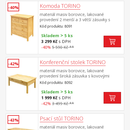
Komoda TORINO
-40%
materiál masiv borovice, lakované
provedení 2 menší a 3 větší zásuvky s
kovovými pojezdy
Kód produktu: 8091
>
Skladem
5 ks
3 299 Kč
s DPH
-40%
5 590 Kč **
Konferenční stolek TORINO
-42%
materiál masiv borovice, lakované
provedení široká zásuvka s kovovými
pojezdy
Kód produktu: 8092
>
Skladem
5 ks
1 999 Kč
s DPH
-42%
3 499 Kč **
Psací stůl TORINO
-43%
materiál masiv borovice, lakované