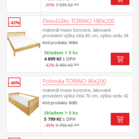
doporučená nosnost do 120 kg na každé
-39%
7 599 Kč **
polovině postele
Dvoulůžko TORINO 180x200
-42%
materiál masiv borovice, lakované
provedení výška čela 80 cm, výška sedu 38
cm, cena bez roštu a matrace minimální
Kód produktu: 8084
doporučená výška matrace 15
>
cm doporučený rozměr matrace 180 × 200
Skladem
5 ks
cm nebo 2 kusy 90 × 200 cm a rošt R4
4 899 Kč
s DPH
nebo 2 kusy R1 doporučená nosnost do
-42%
8 490 Kč **
120 kg na každé polovině postele
Pohovka TORINO 90x200
-40%
materiál masiv borovice, lakované
provedení výška čela 70 cm, výška sedu 42
cm, cena bez roštu a matrace minimální
Kód produktu: 8085
doporučená výška matrace 15
>
cm doporučený rozměr matrace 90 × 200
Skladem
5 ks
cm a rošt R1 k pohovce možno dokoupit
5 799 Kč
s DPH
výsuvnou přistýlku TORINO 8086 nebo
-40%
9 790 Kč **
8086K