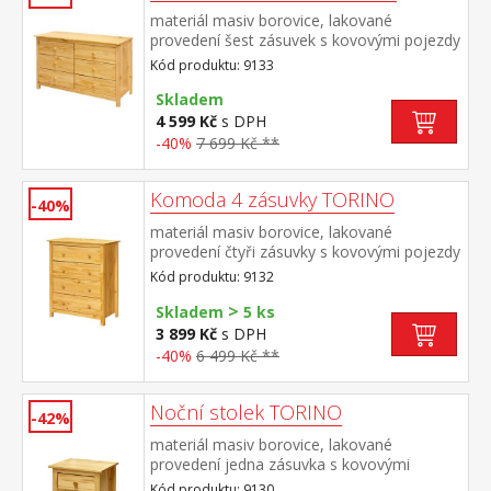
materiál masiv borovice, lakované
provedení šest zásuvek s kovovými pojezdy
Kód produktu: 9133
Skladem
4 599 Kč
s DPH
-40%
7 699 Kč **
Komoda 4 zásuvky TORINO
-40%
materiál masiv borovice, lakované
provedení čtyři zásuvky s kovovými pojezdy
Kód produktu: 9132
>
Skladem
5 ks
3 899 Kč
s DPH
-40%
6 499 Kč **
Noční stolek TORINO
-42%
materiál masiv borovice, lakované
provedení jedna zásuvka s kovovými
pojezdy
Kód produktu: 9130