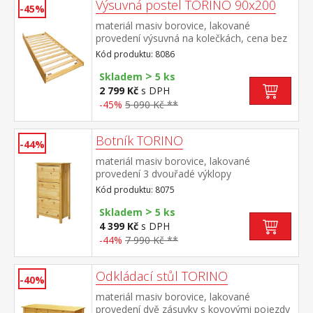
Výsuvná postel TORINO 90x200
-45%
materiál masiv borovice, lakované
provedení výsuvná na kolečkách, cena bez
matrace maximální doporučená výška
Kód produktu: 8086
matrace 14 cm doporučený rozměr
>
matrace 90 × 200 cm vhodná jako výsuvná
Skladem
5 ks
přistýlka k pohovce TORINO 8085 nebo k
2 799 Kč
s DPH
jednolůžku JANA ID30400225
-45%
5 090 Kč **
Botník TORINO
-44%
materiál masiv borovice, lakované
provedení 3 dvouřadé výklopy
Kód produktu: 8075
>
Skladem
5 ks
4 399 Kč
s DPH
-44%
7 990 Kč **
Odkládací stůl TORINO
-40%
materiál masiv borovice, lakované
provedení dvě zásuvky s kovovými pojezdy