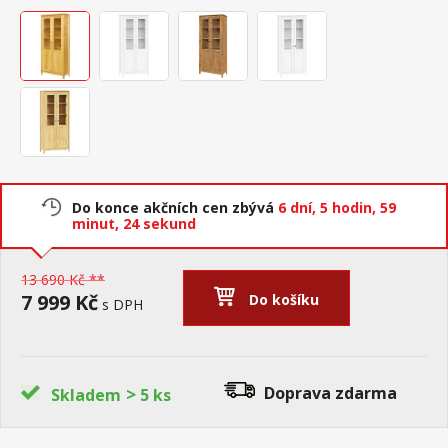
Do konce akčních cen zbývá
6 dní,
5 hodin,
59
minut,
23 sekund
13 690 Kč **
7 999 Kč
Do košíku
s DPH
>
Doprava zdarma
Skladem
5 ks