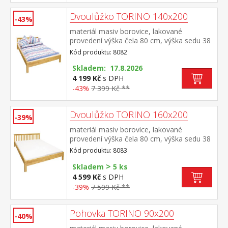
Dvoulůžko TORINO 140x200
-43%
materiál masiv borovice, lakované
provedení výška čela 80 cm, výška sedu 38
cm, cena bez roštu a matrace minimální
Kód produktu: 8082
doporučená výška matrace 15 cm
doporučený rozměr matrace 140 × 200 cm
Skladem: 17.8.2026
a rošt R3 doporučená nosnost do 120 kg
4 199 Kč
s DPH
na každé polovině postele
-43%
7 399 Kč **
Dvoulůžko TORINO 160x200
-39%
materiál masiv borovice, lakované
provedení výška čela 80 cm, výška sedu 38
cm, cena bez roštu a matrace minimální
Kód produktu: 8083
doporučená výška matrace 15 cm
>
doporučený rozměr matrace 160 × 200 cm
Skladem
5 ks
nebo 2 kusy 80 × 200 cm a rošt R2
4 599 Kč
s DPH
doporučená nosnost do 120 kg na každé
-39%
7 599 Kč **
polovině postele
Pohovka TORINO 90x200
-40%