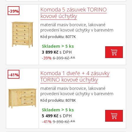
Komoda 5 zásuvek TORINO
-39%
kovové úchytky
materiál masiv borovice, lakované
provedení kovové úchytky v barevném
provedení černěná mosaz 5 zásuvek s
Kód produktu: 8077K
kovovými pojezdy
>
Skladem
5 ks
3 899 Kč
s DPH
-39%
6 399 Kč **
Komoda 1 dveře + 4 zásuvky
-41%
TORINO kovové úchytky
materiál masiv borovice, lakované
provedení kovové úchytky v barevném
provedení černěná mosaz 1 dvířka a 4
Kód produktu: 8078K
zásuvky s kovovými pojezdy
>
Skladem
5 ks
5 499 Kč
s DPH
-41%
9 390 Kč **