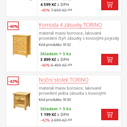
4 599 Kč
s DPH
-40%
7 699 Kč **
Komoda 4 zásuvky TORINO
-40%
materiál masiv borovice, lakované
provedení čtyři zásuvky s kovovými pojezdy
Kód produktu: 9132
>
Skladem
5 ks
3 899 Kč
s DPH
-40%
6 499 Kč **
Noční stolek TORINO
-42%
materiál masiv borovice, lakované
provedení jedna zásuvka s kovovými
pojezdy
Kód produktu: 9130
>
Skladem
5 ks
1 199 Kč
s DPH
-42%
2 099 Kč **