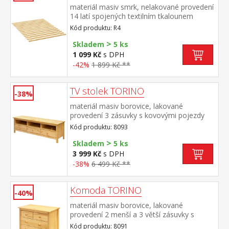
materiál masiv smrk, nelakované provedení
14 latí spojených textilním tkalounem
Kód produktu: R4
>
Skladem
5 ks
1 099 Kč
s DPH
-42%
1 899 Kč **
TV stolek TORINO
-38%
materiál masiv borovice, lakované
provedení 3 zásuvky s kovovými pojezdy
Kód produktu: 8093
>
Skladem
5 ks
3 999 Kč
s DPH
-38%
6 499 Kč **
Komoda TORINO
-40%
materiál masiv borovice, lakované
provedení 2 menší a 3 větší zásuvky s
kovovými pojezdy
Kód produktu: 8091