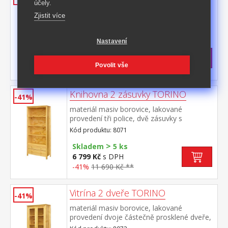
účely.
materiál masiv borovice, lakované
Zjistit více
provedení čtyři police
Kód produktu: 8070
Nastavení
>
Skladem
5 ks
5 799 Kč
s DPH
Povolit vše
-43%
10 190 Kč **
Knihovna 2 zásuvky TORINO
-41%
materiál masiv borovice, lakované
provedení tři police, dvě zásuvky s
kovovými pojezdy
Kód produktu: 8071
>
Skladem
5 ks
6 799 Kč
s DPH
-41%
11 690 Kč **
Vitrína 2 dveře TORINO
-41%
materiál masiv borovice, lakované
provedení dvoje částečně prosklené dveře,
čtyři police