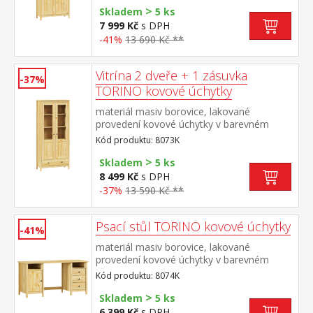
>
Skladem
5 ks
7 999 Kč
s DPH
-41%
13 690 Kč **
Vitrína 2 dveře + 1 zásuvka
-37%
TORINO kovové úchytky
materiál masiv borovice, lakované
provedení kovové úchytky v barevném
provedení černěná mosaz dvoje částečně
Kód produktu: 8073K
prosklené dveře, tři police jedna zásuvka s
>
kovovými pojezdy
Skladem
5 ks
8 499 Kč
s DPH
-37%
13 590 Kč **
Psací stůl TORINO kovové úchytky
-41%
materiál masiv borovice, lakované
provedení kovové úchytky v barevném
provedení černěná mosaz 2 otevřené
Kód produktu: 8074K
police, 1 dvířka a 3 zásuvky s kovovými
>
pojezdy výsuv není součástí dodávky ke
Skladem
5 ks
stolu je možno dokoupit výsuvnou desku
6 399 Kč
s DPH