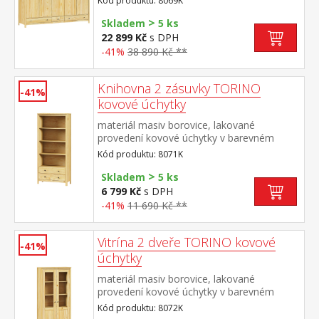
Kód produktu: 8069K
poměru 2:1:2 v levé a pravé širší části šatní
>
tyč a police na klobouky ve střední úzké
Skladem
5 ks
části 3 police ve spodní části 3 zásuvky s
22 899 Kč
s DPH
kovovými pojezdy doporučený nástavec
-41%
38 890 Kč **
8169K
Knihovna 2 zásuvky TORINO
-41%
kovové úchytky
materiál masiv borovice, lakované
provedení kovové úchytky v barevném
provedení černěná mosaz tři police, dvě
Kód produktu: 8071K
zásuvky s kovovými pojezdy
>
Skladem
5 ks
6 799 Kč
s DPH
-41%
11 690 Kč **
Vitrína 2 dveře TORINO kovové
-41%
úchytky
materiál masiv borovice, lakované
provedení kovové úchytky v barevném
provedení černěná mosaz dvoje částečně
Kód produktu: 8072K
prosklené dveře, čtyři police