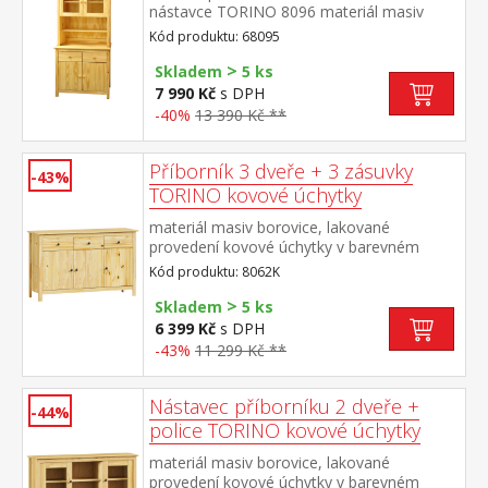
nástavce TORINO 8096 materiál masiv
borovice, lakované provedení příborník: 2
Kód produktu: 68095
zásuvky s kovovými pojezdy, 2 plné dveře,
>
1 police nástavec: 2 prosklené dveře, 1
Skladem
5 ks
police rozměr příborníku (š/h/v) 90 × 40 ×
7 990 Kč
s DPH
80 cm rozměr nástavce (š/h/v) 90 × 33 ×
-40%
13 390 Kč **
100 cm
Příborník 3 dveře + 3 zásuvky
-43%
TORINO kovové úchytky
materiál masiv borovice, lakované
provedení kovové úchytky v barevném
provedení černěná mosaz 3 dveře, 3
Kód produktu: 8062K
zásuvky s kovovými pojezdy vhodný
>
doplněk nástavec TORINO 8063K
Skladem
5 ks
6 399 Kč
s DPH
-43%
11 299 Kč **
Nástavec příborníku 2 dveře +
-44%
police TORINO kovové úchytky
materiál masiv borovice, lakované
provedení kovové úchytky v barevném