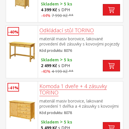
>
Skladem
5 ks
4 399 Kč
s DPH
-44%
7 990 Kč **
Odkládací stůl TORINO
-40%
materiál masiv borovice, lakované
provedení dvě zásuvky s kovovými pojezdy
Kód produktu: 8076
>
Skladem
5 ks
2 499 Kč
s DPH
-40%
4 199 Kč **
Komoda 1 dveře + 4 zásuvky
-41%
TORINO
materiál masiv borovice, lakované
provedení 1 dvířka a 4 zásuvky s kovovými
pojezdy
Kód produktu: 8078
>
Skladem
5 ks
5 499 Kč
s DPH