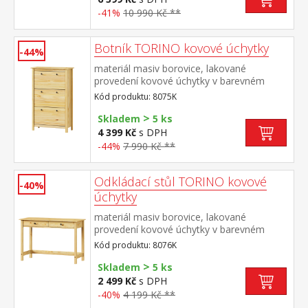
na klávesnici 8840
-41%
10 990 Kč **
Botník TORINO kovové úchytky
-44%
materiál masiv borovice, lakované
provedení kovové úchytky v barevném
provedení černěná mosaz 3 dvouřadé
Kód produktu: 8075K
výklopy
>
Skladem
5 ks
4 399 Kč
s DPH
-44%
7 990 Kč **
Odkládací stůl TORINO kovové
-40%
úchytky
materiál masiv borovice, lakované
provedení kovové úchytky v barevném
provedení černěná mosaz dvě zásuvky s
Kód produktu: 8076K
kovovými pojezdy
>
Skladem
5 ks
2 499 Kč
s DPH
-40%
4 199 Kč **