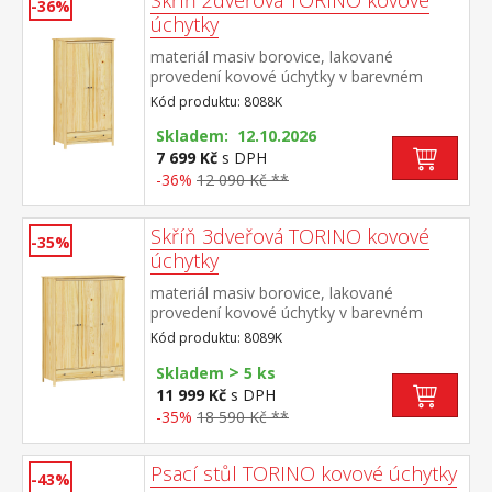
Skříň 2dveřová TORINO kovové
-36%
úchytky
materiál masiv borovice, lakované
provedení kovové úchytky v barevném
provedení černěná mosaz šatní skříň
Kód produktu: 8088K
vybavená šatní tyčí a policí ve spodní části
zásuvka s kovovými pojezdy doporučený
Skladem: 12.10.2026
nástavec 8188K
7 699 Kč
s DPH
-36%
12 090 Kč **
Skříň 3dveřová TORINO kovové
-35%
úchytky
materiál masiv borovice, lakované
provedení kovové úchytky v barevném
provedení černěná mosaz prostor dělený v
Kód produktu: 8089K
poměru 2:1 širší část šatní tyč a police, užší
>
část 3 police ve spodní části 2 zásuvky s
Skladem
5 ks
kovovými pojezdy doporučený nástavec
11 999 Kč
s DPH
8189K
-35%
18 590 Kč **
Psací stůl TORINO kovové úchytky
-43%