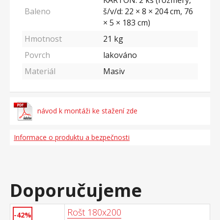
KARTON: 2 ks (rozměry,
Baleno
š/v/d: 22 × 8 × 204 cm, 76
× 5 × 183 cm)
Hmotnost
21
kg
Povrch
lakováno
Materiál
Masiv
návod k montáži ke stažení zde
Informace o produktu a bezpečnosti
Doporučujeme
Rošt 180x200
-42%