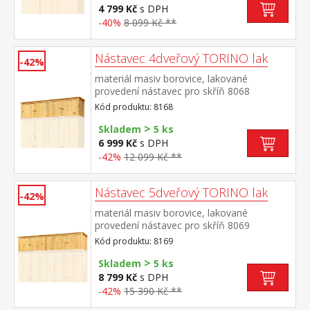
4 799 Kč
s DPH
-40%
8 099 Kč **
Nástavec 4dveřový TORINO lak
-42%
materiál masiv borovice, lakované
provedení nástavec pro skříň 8068
Kód produktu: 8168
>
Skladem
5 ks
6 999 Kč
s DPH
-42%
12 099 Kč **
Nástavec 5dveřový TORINO lak
-42%
materiál masiv borovice, lakované
provedení nástavec pro skříň 8069
Kód produktu: 8169
>
Skladem
5 ks
8 799 Kč
s DPH
-42%
15 390 Kč **