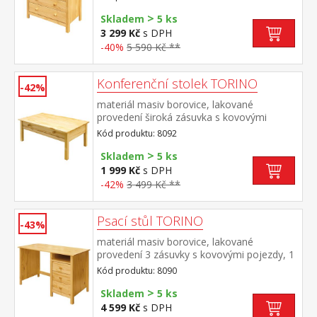
>
Skladem
5 ks
3 299 Kč
s DPH
-40%
5 590 Kč **
Konferenční stolek TORINO
-42%
materiál masiv borovice, lakované
provedení široká zásuvka s kovovými
pojezdy
Kód produktu: 8092
>
Skladem
5 ks
1 999 Kč
s DPH
-42%
3 499 Kč **
Psací stůl TORINO
-43%
materiál masiv borovice, lakované
provedení 3 zásuvky s kovovými pojezdy, 1
police výsuv není součástí dodávky ke stolu
Kód produktu: 8090
je možno dokoupit výsuvnou desku na
>
klávesnici 8840
Skladem
5 ks
4 599 Kč
s DPH