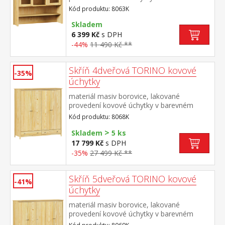
provedení černěná mosaz dvoje prosklená
Kód produktu: 8063K
dvířka doplněk příborníku TORINO 8062K
Skladem
6 399 Kč
s DPH
-44%
11 490 Kč **
Skříň 4dveřová TORINO kovové
-35%
úchytky
materiál masiv borovice, lakované
provedení kovové úchytky v barevném
provedení černěná mosaz prostor dělený
Kód produktu: 8068K
na poloviny v levé polovině šatní tyč a
>
police na klobouky v pravé polovině 3
Skladem
5 ks
police ve spodní části 2 zásuvky s kovovými
17 799 Kč
s DPH
pojezdy doporučený nástavec 8168K
-35%
27 499 Kč **
Skříň 5dveřová TORINO kovové
-41%
úchytky
materiál masiv borovice, lakované
provedení kovové úchytky v barevném
provedení černěná mosaz prostor dělený v