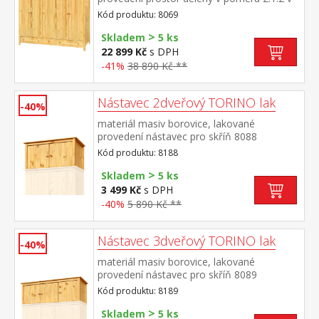
levé a pravé širší části šatní tyč a police na
Kód produktu: 8069
klobouky ve střední úzké části 3 police ve
>
spodní části 3 zásuvky s kovovými
Skladem
5 ks
pojezdy doporučený nástavec 8169
22 899 Kč
s DPH
-41%
38 890 Kč **
Nástavec 2dveřový TORINO lak
-40%
materiál masiv borovice, lakované
provedení nástavec pro skříň 8088
Kód produktu: 8188
>
Skladem
5 ks
3 499 Kč
s DPH
-40%
5 890 Kč **
Nástavec 3dveřový TORINO lak
-40%
materiál masiv borovice, lakované
provedení nástavec pro skříň 8089
Kód produktu: 8189
>
Skladem
5 ks