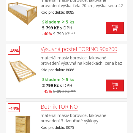
materiál masiv borovice, lakované
provedení výška čela 70 cm, výška sedu 42
cm, cena bez roštu a matrace minimální
Kód produktu: 8085
doporučená výška matrace 15
>
cm doporučený rozměr matrace 90 × 200
Skladem
5 ks
cm a rošt R1 k pohovce možno dokoupit
5 799 Kč
s DPH
výsuvnou přistýlku TORINO 8086 nebo
-40%
9 790 Kč **
8086K
Výsuvná postel TORINO 90x200
-45%
materiál masiv borovice, lakované
provedení výsuvná na kolečkách, cena bez
matrace maximální doporučená výška
Kód produktu: 8086
matrace 14 cm doporučený rozměr
>
matrace 90 × 200 cm vhodná jako výsuvná
Skladem
5 ks
přistýlka k pohovce TORINO 8085 nebo k
2 799 Kč
s DPH
jednolůžku JANA ID30400225
-45%
5 090 Kč **
Botník TORINO
-44%
materiál masiv borovice, lakované
provedení 3 dvouřadé výklopy
Kód produktu: 8075