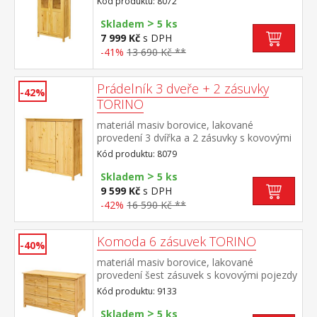
Kód produktu: 8072
>
Skladem
5 ks
7 999 Kč
s DPH
-41%
13 690 Kč **
Prádelník 3 dveře + 2 zásuvky
-42%
TORINO
materiál masiv borovice, lakované
provedení 3 dvířka a 2 zásuvky s kovovými
pojezdy
Kód produktu: 8079
>
Skladem
5 ks
9 599 Kč
s DPH
-42%
16 590 Kč **
Komoda 6 zásuvek TORINO
-40%
materiál masiv borovice, lakované
provedení šest zásuvek s kovovými pojezdy
Kód produktu: 9133
>
Skladem
5 ks