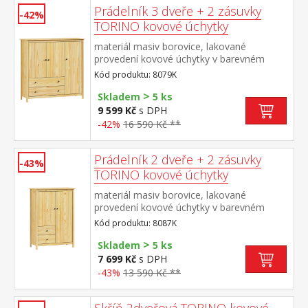
Prádelník 3 dveře + 2 zásuvky
-42%
TORINO kovové úchytky
materiál masiv borovice, lakované
provedení kovové úchytky v barevném
provedení černěná mosaz 3 dvířka a 2
Kód produktu: 8079K
zásuvky s kovovými pojezdy
>
Skladem
5 ks
9 599 Kč
s DPH
-42%
16 590 Kč **
Prádelník 2 dveře + 2 zásuvky
-43%
TORINO kovové úchytky
materiál masiv borovice, lakované
provedení kovové úchytky v barevném
provedení černěná mosaz 2 dvířka a 2
Kód produktu: 8087K
zásuvky s kovovými pojezdy
>
Skladem
5 ks
7 699 Kč
s DPH
-43%
13 590 Kč **