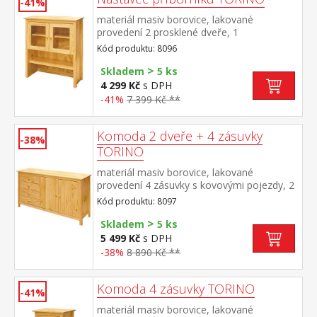
-41%
materiál masiv borovice, lakované
provedení 2 prosklené dveře, 1
police nástavec příborníku 8095
Kód produktu: 8096
>
Skladem
5 ks
4 299 Kč
s DPH
-41%
7 399 Kč **
Komoda 2 dveře + 4 zásuvky
-38%
TORINO
materiál masiv borovice, lakované
provedení 4 zásuvky s kovovými pojezdy, 2
plné dveře, 1 police
Kód produktu: 8097
>
Skladem
5 ks
5 499 Kč
s DPH
-38%
8 890 Kč **
Komoda 4 zásuvky TORINO
-41%
materiál masiv borovice, lakované