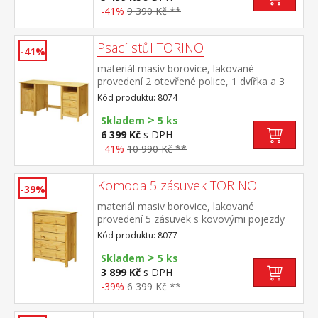
-41%
9 390 Kč **
Psací stůl TORINO
-41%
materiál masiv borovice, lakované
provedení 2 otevřené police, 1 dvířka a 3
zásuvky s kovovými pojezdy výsuv není
Kód produktu: 8074
součástí dodávky ke stolu je možno
>
dokoupit výsuvnou desku na klávesnici 8840
Skladem
5 ks
6 399 Kč
s DPH
-41%
10 990 Kč **
Komoda 5 zásuvek TORINO
-39%
materiál masiv borovice, lakované
provedení 5 zásuvek s kovovými pojezdy
Kód produktu: 8077
>
Skladem
5 ks
3 899 Kč
s DPH
-39%
6 399 Kč **