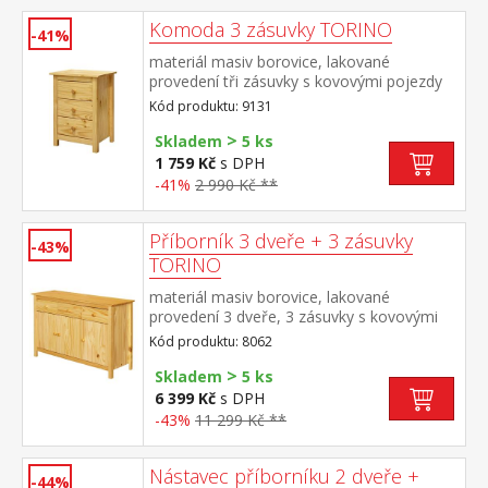
Komoda 3 zásuvky TORINO
-41%
materiál masiv borovice, lakované
provedení tři zásuvky s kovovými pojezdy
Kód produktu: 9131
>
Skladem
5 ks
1 759 Kč
s DPH
-41%
2 990 Kč **
Příborník 3 dveře + 3 zásuvky
-43%
TORINO
materiál masiv borovice, lakované
provedení 3 dveře, 3 zásuvky s kovovými
pojezdy vhodný doplněk nástavec TORINO
Kód produktu: 8062
8063
>
Skladem
5 ks
6 399 Kč
s DPH
-43%
11 299 Kč **
Nástavec příborníku 2 dveře +
-44%