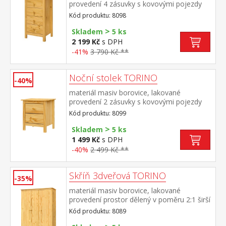
provedení 4 zásuvky s kovovými pojezdy
Kód produktu: 8098
>
Skladem
5 ks
2 199 Kč
s DPH
-41%
3 790 Kč **
Noční stolek TORINO
-40%
materiál masiv borovice, lakované
provedení 2 zásuvky s kovovými pojezdy
Kód produktu: 8099
>
Skladem
5 ks
1 499 Kč
s DPH
-40%
2 499 Kč **
Skříň 3dveřová TORINO
-35%
materiál masiv borovice, lakované
provedení prostor dělený v poměru 2:1 širší
část šatní tyč a police, užší část 3 police ve
Kód produktu: 8089
spodní části 2 zásuvky s kovovými