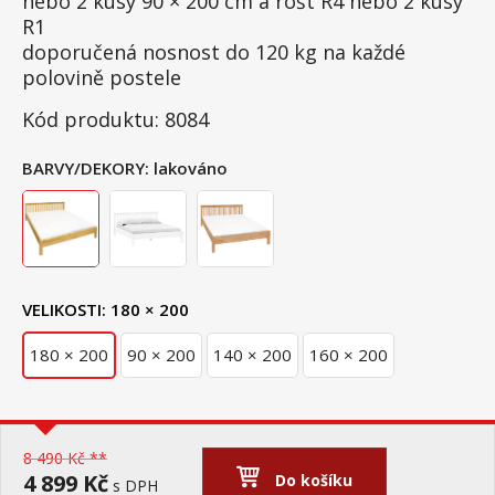
nebo 2 kusy 90 × 200 cm a rošt R4 nebo 2 kusy
R1
doporučená nosnost do 120 kg na každé
polovině postele
Kód produktu: 8084
BARVY/DEKORY:
lakováno
VELIKOSTI:
180 × 200
180 × 200
90 × 200
140 × 200
160 × 200
8 490 Kč **
4 899 Kč
Do košíku
s DPH