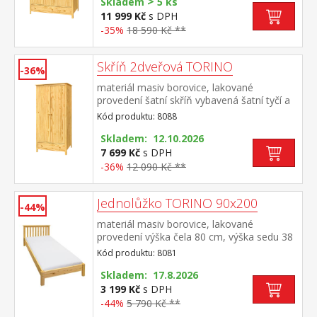
>
pojezdy doporučený nástavec 8189
Skladem
5 ks
11 999 Kč
s DPH
-35%
18 590 Kč **
Skříň 2dveřová TORINO
-36%
materiál masiv borovice, lakované
provedení šatní skříň vybavená šatní tyčí a
policí ve spodní části zásuvka s kovovými
Kód produktu: 8088
pojezdy doporučený nástavec 8188
Skladem: 12.10.2026
7 699 Kč
s DPH
-36%
12 090 Kč **
Jednolůžko TORINO 90x200
-44%
materiál masiv borovice, lakované
provedení výška čela 80 cm, výška sedu 38
cm, cena bez roštu a matrace minimální
Kód produktu: 8081
doporučená výška matrace 15 cm
doporučený rozměr matrace 90 × 200 cm a
Skladem: 17.8.2026
rošt R1 doporučená nosnost do 120 kg
3 199 Kč
s DPH
-44%
5 790 Kč **