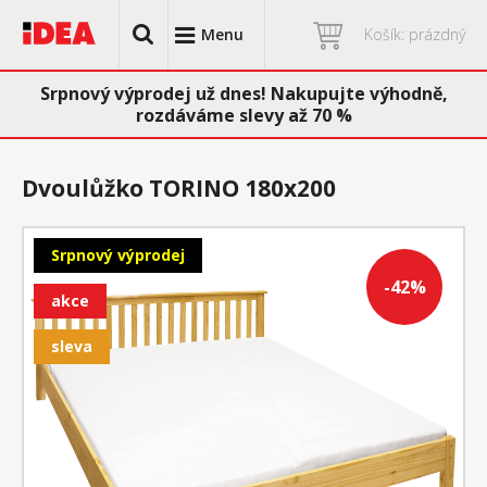
Menu
Košík: prázdný
Srpnový výprodej už dnes! Nakupujte výhodně,
rozdáváme slevy až 70 %
Dvoulůžko TORINO 180x200
Srpnový výprodej
-42%
akce
sleva