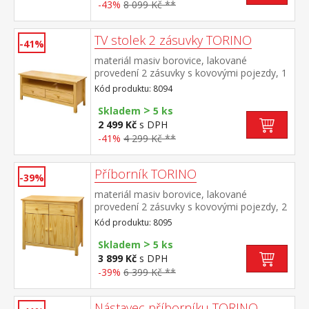
-43%
8 099 Kč **
TV stolek 2 zásuvky TORINO
-41%
materiál masiv borovice, lakované
provedení 2 zásuvky s kovovými pojezdy, 1
police
Kód produktu: 8094
>
Skladem
5 ks
2 499 Kč
s DPH
-41%
4 299 Kč **
Příborník TORINO
-39%
materiál masiv borovice, lakované
provedení 2 zásuvky s kovovými pojezdy, 2
plné dveře, 1 police vhodný doplněk
Kód produktu: 8095
nástavec 8096
>
Skladem
5 ks
3 899 Kč
s DPH
-39%
6 399 Kč **
Nástavec příborníku TORINO