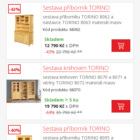
Sestava příborník TORINO
-43%
sestava příborníku TORINO 8062 a
nástavce TORINO 8063 materiál masiv
borovice, lakované provedení příborník: 3
Kód produktu: 68062
dveře, 3 zásuvky s kovovými
pojezdy nástavec: dvoje prosklená
Skladem
dvířka rozměr příborníku (š/h/v) 129 × 40 ×
12 790 Kč
s DPH
80 cm rozměr nástavce (š/h/v) 129 × 33 ×
-43%
22 790 Kč **
100 cm
Sestava knihoven TORINO
-44%
sestava knihoven TORINO 8070 a 8071 a
vitríny TORINO 8072 materiál masiv
borovice, lakované provedení knihovna
Kód produktu: 68070
8070: čtyři police knihovna 8071: tři police,
>
dvě zásuvky s kovovými pojezdy vitrína
Skladem
5 ks
8072: dvoje částečně prosklené dveře, čtyři
19 790 Kč
s DPH
police rozměr knihovny 8070 (š/h/v) 85 × 37
-44%
35 790 Kč **
× 190 cm rozměr knihovny 8071 (š/h/v) 85 ×
37 × 190 cm rozměr vitríny 8072 (š/h/v) 85
× 37 × 190 cm
Sestava příborník TORINO
-40%
sestava příborníku TORINO 8095 a