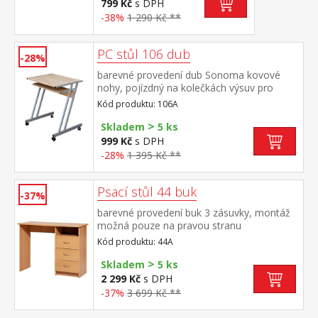
799 Kč
s DPH
-38%
1 290 Kč **
PC stůl 106 dub
-28%
barevné provedení dub Sonoma kovové
nohy, pojízdný na kolečkách výsuv pro
klávesnici je součástí dodávky
Kód produktu: 106A
>
Skladem
5 ks
999 Kč
s DPH
-28%
1 395 Kč **
Psací stůl 44 buk
-37%
barevné provedení buk 3 zásuvky, montáž
možná pouze na pravou stranu
Kód produktu: 44A
>
Skladem
5 ks
2 299 Kč
s DPH
-37%
3 699 Kč **