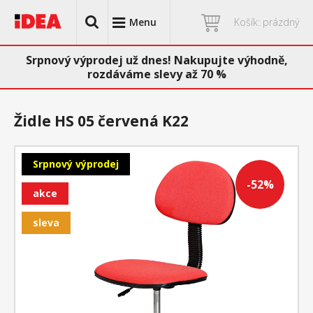
Menu
Košík: prázdný
Srpnový výprodej už dnes! Nakupujte výhodně,
rozdáváme slevy až 70 %
Židle HS 05 červená K22
Srpnový výprodej
-52%
akce
sleva