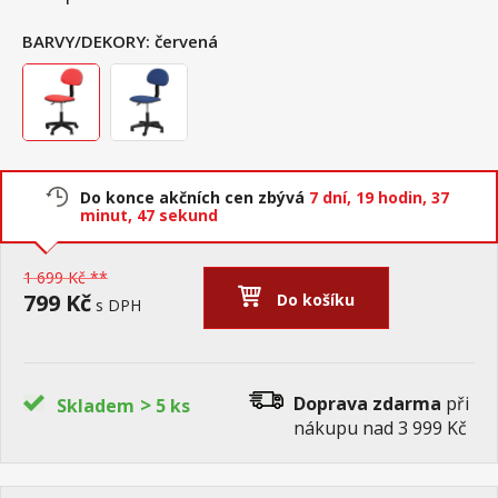
BARVY/DEKORY:
červená
Do konce akčních cen zbývá
7 dní,
19 hodin,
37
minut,
47 sekund
1 699 Kč **
799 Kč
Do košíku
s DPH
>
Doprava zdarma
při
Skladem
5 ks
nákupu nad 3 999 Kč