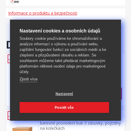
Informace o produktu a bezpečnosti
Nastavení cookies a osobních údajů
Soubory cookie používáme ke shromažďování a
Doporučujeme
analýze informací o výkonu a používání webu,
zajištění fungování funkcí ze sociálních médií a ke
zlepšení a přizpůsobení obsahu a reklam. Se
WINNY textilní box, červený
-59%
souhlasem můžeme také předávat marketingovým
materiál netkaná textilie ze 100% PP
platformám některé osobní údaje pro marketingové
(polypropylen) barevné provedení červená
účely.
Kód produktu: ID99200280
Zjistit více
>
Skladem
5 ks
159 Kč
s DPH
Nastavení
-59%
390 Kč **
Povolit vše
Kontejner 164A
-39%
barevné provedení buk 3 zásuvky, pojízdný
na kolečkách