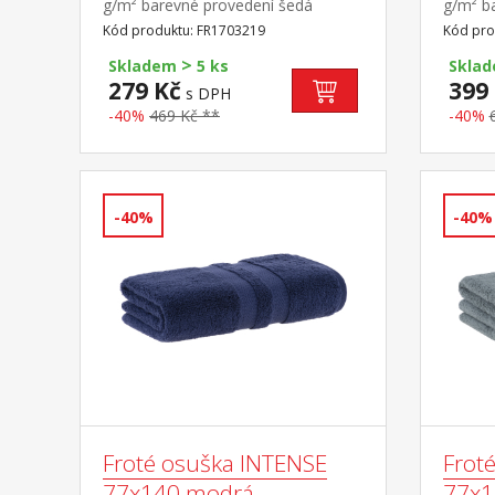
g/m² barevné provedení šedá
g/m² b
Kód produktu: FR1703219
Kód pro
>
Skladem
5 ks
Skla
279 Kč
399
s DPH
-40%
469 Kč **
-40%
-40%
-40%
Froté osuška INTENSE
Frot
77x140 modrá
77x1