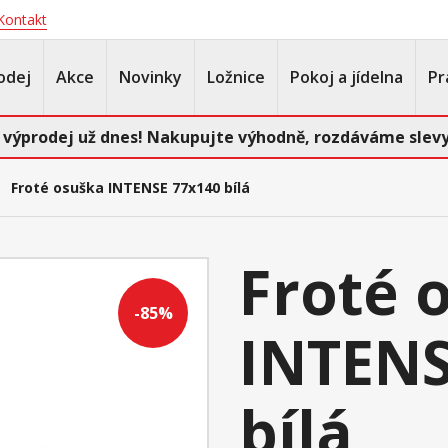
Kontakt
odej
Akce
Novinky
Ložnice
Pokoj a jídelna
Pr
 výprodej už dnes! Nakupujte výhodně, rozdáváme slevy
Froté osuška INTENSE 77x140 bílá
Froté 
-85%
INTENS
bílá