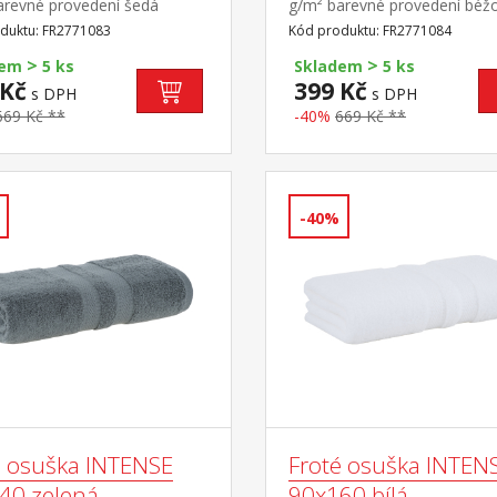
arevné provedení šedá
g/m² barevné provedení béž
duktu: FR2771083
Kód produktu: FR2771084
>
>
dem
5 ks
Skladem
5 ks
 Kč
399 Kč
s DPH
s DPH
669 Kč **
-40%
669 Kč **
-40%
é osuška INTENSE
Froté osuška INTEN
40 zelená
90x160 bílá