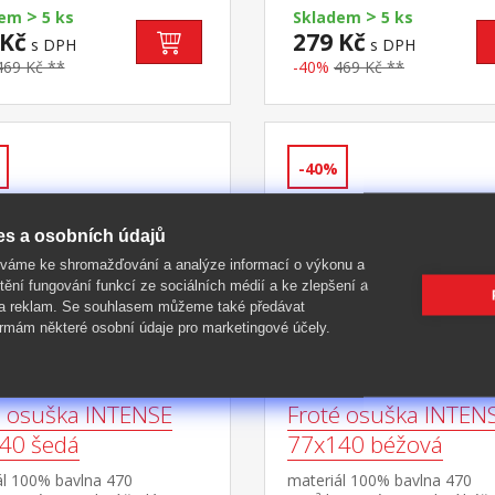
>
>
dem
5 ks
Skladem
5 ks
 Kč
279 Kč
s DPH
s DPH
469 Kč **
-40%
469 Kč **
-40%
es a osobních údajů
íváme ke shromažďování a analýze informací o výkonu a
tění fungování funkcí ze sociálních médií a ke zlepšení a
 a reklam. Se souhlasem můžeme také předávat
rmám některé osobní údaje pro marketingové účely.
é osuška INTENSE
Froté osuška INTEN
40 šedá
77x140 béžová
ál 100% bavlna 470
materiál 100% bavlna 470