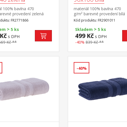
ál 100% bavlna 470
materiál 100% bavlna 470
arevné provedení zelená
g/m² barevné provedení bílá
duktu: FR2771866
Kód produktu: FR2901011
>
>
dem
5 ks
Skladem
5 ks
 Kč
499 Kč
s DPH
s DPH
669 Kč **
-40%
839 Kč **
-40%