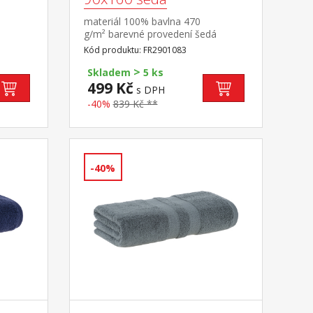
materiál 100% bavlna 470
g/m² barevné provedení šedá
Kód produktu: FR2901083
>
Skladem
5 ks
499 Kč
s DPH
-40%
839 Kč **
-40%