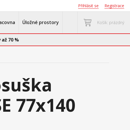
Přihlásit se
Registrace
acovna
Úložné prostory
Košík: prázdný
 až 70 %
osuška
E 77x140