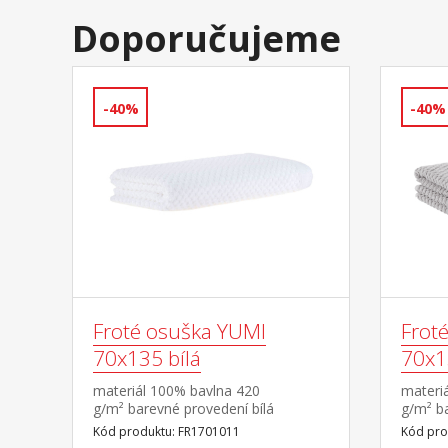
Doporučujeme
-40%
-40%
Froté osuška YUMI
Frot
70x135 bílá
70x1
materiál 100% bavlna 420
materi
g/m² barevné provedení bílá
g/m² b
Kód produktu: FR1701011
Kód pro