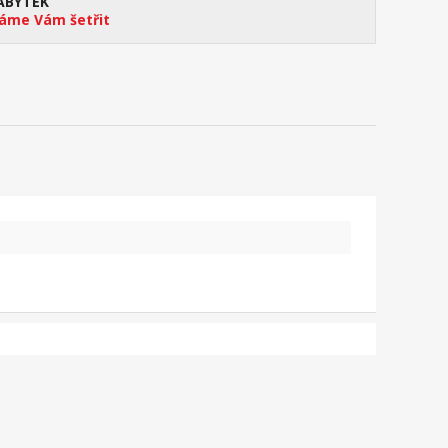
ÁBYTEK
me Vám šetřit