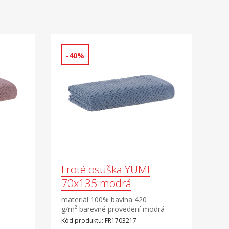
-40%
Froté osuška YUMI
70x135 modrá
materiál 100% bavlna 420
g/m² barevné provedení modrá
Kód produktu: FR1703217