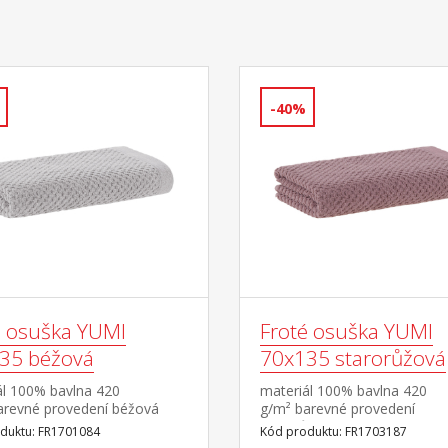
-40%
é osuška YUMI
Froté osuška YUMI
35 béžová
70x135 starorůžová
ál 100% bavlna 420
materiál 100% bavlna 420
arevné provedení béžová
g/m² barevné provedení
starorůžová
duktu: FR1701084
Kód produktu: FR1703187