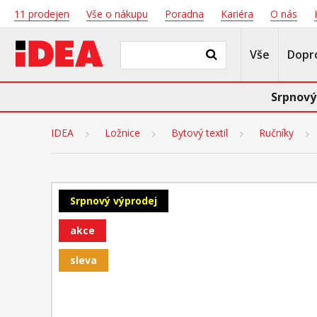
11 prodejen
Vše o nákupu
Poradna
Kariéra
O nás
Vše
Dopr
Srpnový
IDEA
Ložnice
Bytový textil
Ručníky
Srpnový výprodej
akce
sleva