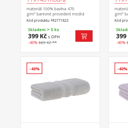
materiál 100% bavlna 470
materi
g/m² barevné provedení modrá
g/m² b
Kód produktu: FR2771822
Kód pro
>
Skladem
5 ks
Skla
399 Kč
399
s DPH
-40%
669 Kč **
-40%
-40%
-40%