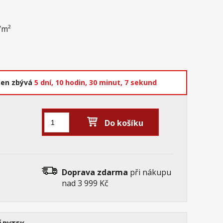
g/m²
cen zbývá
5 dní,
10 hodin,
30 minut,
6 sekund
Do košíku
Doprava zdarma
při nákupu
nad 3 999 Kč