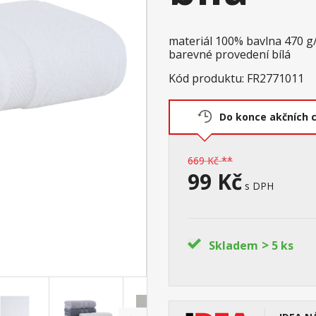
materiál 100% bavlna 470 
barevné provedení bílá
Kód produktu: FR2771011
Do konce akčních 
669 Kč **
99 Kč
s DPH
>
Skladem
5 ks