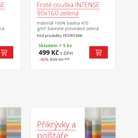
SE
Froté osuška INTENSE
90x160 zelená
materiál 100% bavlna 470
rá
g/m² barevné provedení zelená
Kód produktu: FR2901866
>
Skladem
5 ks
499 Kč
s DPH
-40%
839 Kč **
Přikrývky a
polštáře