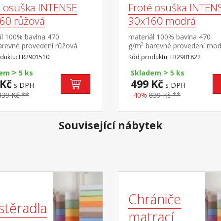
é osuška INTENSE
Froté osuška INTEN
60 růžová
90x160 modrá
ál 100% bavlna 470
materiál 100% bavlna 470
arevné provedení růžová
g/m² barevné provedení mod
duktu: FR2901510
Kód produktu: FR2901822
>
>
dem
5 ks
Skladem
5 ks
 Kč
499 Kč
s DPH
s DPH
839 Kč **
-40%
839 Kč **
Související nábytek
Chrániče
stěradla
matrací