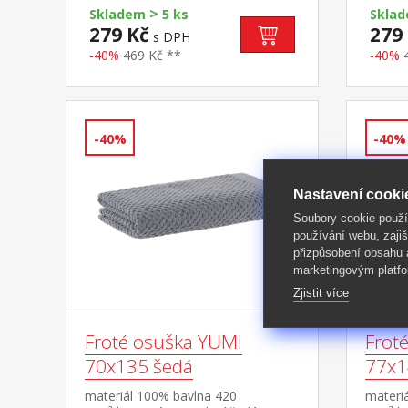
>
Skladem
5 ks
Skla
279 Kč
279
s DPH
-40%
469 Kč **
-40%
-40%
-40%
Nastavení cooki
Soubory cookie použ
používání webu, zajiš
přizpůsobení obsahu
marketingovým platfo
Zjistit více
Froté osuška YUMI
Frot
70x135 šedá
77x1
materiál 100% bavlna 420
materi