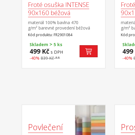
Froté osuška INTENSE
Frot
90x160 béžová
90x1
materiál 100% bavlna 470
materi
g/m² barevné provedení béžová
g/m² b
Kód produktu: FR2901084
Kód pro
>
Skladem
5 ks
Skla
499 Kč
499
s DPH
-40%
839 Kč **
-40%
Povlečení
Pro