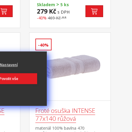
>
Skladem
5 ks
279 Kč
s DPH
-40%
469 Kč **
-40%
Nastavení
Povolit vše
SE
Froté osuška INTENSE
77x140 růžová
materiál 100% bavlna 470