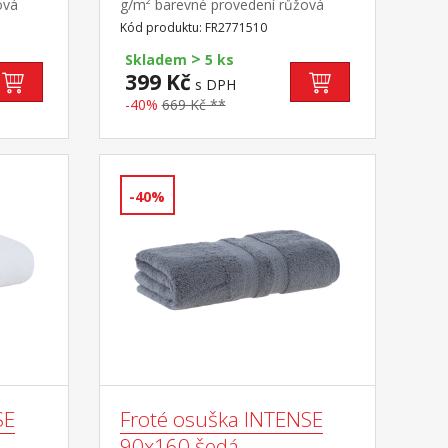
ová
g/m² barevné provedení růžová
Kód produktu: FR2771510
>
Skladem
5 ks
399 Kč
s DPH
-40%
669 Kč **
-40%
SE
Froté osuška INTENSE
90x160 šedá