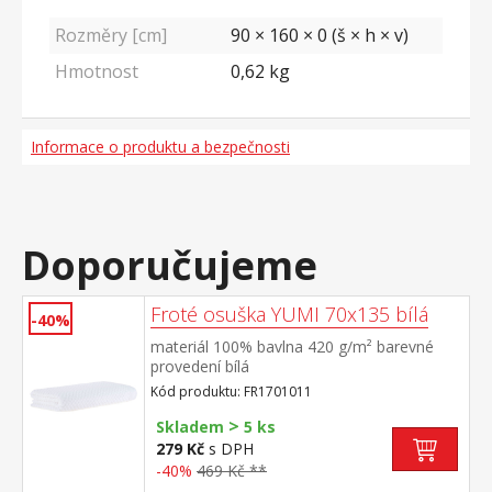
Rozměry [cm]
90 × 160 × 0 (š × h × v)
Hmotnost
0,62
kg
Informace o produktu a bezpečnosti
Doporučujeme
Froté osuška YUMI 70x135 bílá
-40%
materiál 100% bavlna 420 g/m² barevné
provedení bílá
Kód produktu: FR1701011
>
Skladem
5 ks
279 Kč
s DPH
-40%
469 Kč **