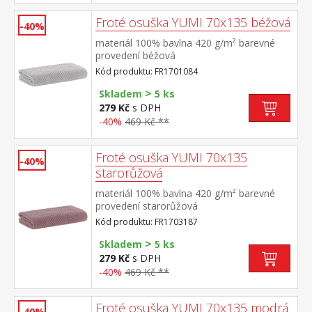
Froté osuška YUMI 70x135 béžová
-40%
materiál 100% bavlna 420 g/m² barevné
provedení béžová
Kód produktu: FR1701084
>
Skladem
5 ks
279 Kč
s DPH
-40%
469 Kč **
Froté osuška YUMI 70x135
-40%
starorůžová
materiál 100% bavlna 420 g/m² barevné
provedení starorůžová
Kód produktu: FR1703187
>
Skladem
5 ks
279 Kč
s DPH
-40%
469 Kč **
Froté osuška YUMI 70x135 modrá
-40%