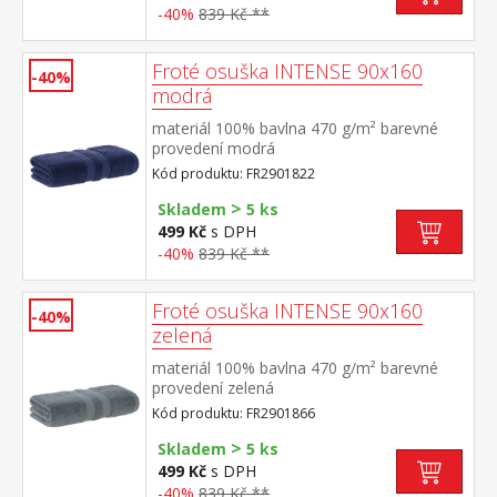
-40%
839 Kč **
Froté osuška INTENSE 90x160
-40%
modrá
materiál 100% bavlna 470 g/m² barevné
provedení modrá
Kód produktu: FR2901822
>
Skladem
5 ks
499 Kč
s DPH
-40%
839 Kč **
Froté osuška INTENSE 90x160
-40%
zelená
materiál 100% bavlna 470 g/m² barevné
provedení zelená
Kód produktu: FR2901866
>
Skladem
5 ks
499 Kč
s DPH
-40%
839 Kč **