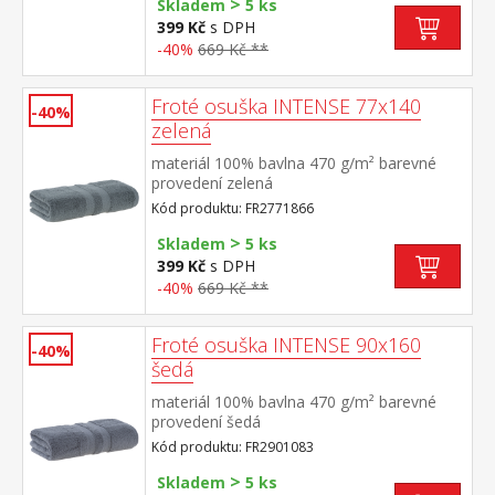
>
Skladem
5 ks
399 Kč
s DPH
-40%
669 Kč **
Froté osuška INTENSE 77x140
-40%
zelená
materiál 100% bavlna 470 g/m² barevné
provedení zelená
Kód produktu: FR2771866
>
Skladem
5 ks
399 Kč
s DPH
-40%
669 Kč **
Froté osuška INTENSE 90x160
-40%
šedá
materiál 100% bavlna 470 g/m² barevné
provedení šedá
Kód produktu: FR2901083
>
Skladem
5 ks