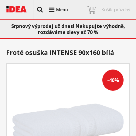
Menu
Košík: prázdný
Srpnový výprodej už dnes! Nakupujte výhodně,
rozdáváme slevy až 70 %
Froté osuška INTENSE 90x160 bílá
-40%