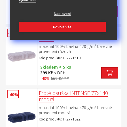
>
Skladem
5 ks
399 Kč
s DPH
Nastavení
-40%
669 Kč **
Povolit vše
Froté osuška INTENSE 77x140
-40%
růžová
materiál 100% bavlna 470 g/m² barevné
provedení růžová
Kód produktu: FR2771510
>
Skladem
5 ks
399 Kč
s DPH
-40%
669 Kč **
Froté osuška INTENSE 77x140
-40%
modrá
materiál 100% bavlna 470 g/m² barevné
provedení modrá
Kód produktu: FR2771822