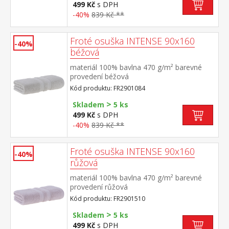
499 Kč
s DPH
-40%
839 Kč **
Froté osuška INTENSE 90x160
-40%
béžová
materiál 100% bavlna 470 g/m² barevné
provedení béžová
Kód produktu: FR2901084
>
Skladem
5 ks
499 Kč
s DPH
-40%
839 Kč **
Froté osuška INTENSE 90x160
-40%
růžová
materiál 100% bavlna 470 g/m² barevné
provedení růžová
Kód produktu: FR2901510
>
Skladem
5 ks
499 Kč
s DPH