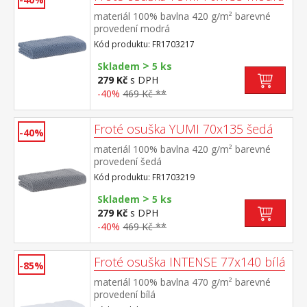
materiál 100% bavlna 420 g/m² barevné
provedení modrá
Kód produktu: FR1703217
>
Skladem
5 ks
279 Kč
s DPH
-40%
469 Kč **
Froté osuška YUMI 70x135 šedá
-40%
materiál 100% bavlna 420 g/m² barevné
provedení šedá
Kód produktu: FR1703219
>
Skladem
5 ks
279 Kč
s DPH
-40%
469 Kč **
Froté osuška INTENSE 77x140 bílá
-85%
materiál 100% bavlna 470 g/m² barevné
provedení bílá