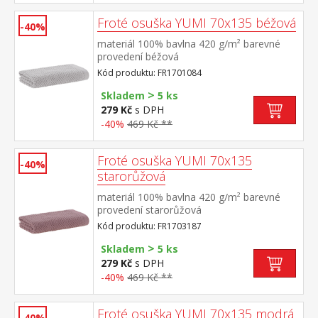
Froté osuška YUMI 70x135 béžová
-40%
materiál 100% bavlna 420 g/m² barevné
provedení béžová
Kód produktu: FR1701084
>
Skladem
5 ks
279 Kč
s DPH
-40%
469 Kč **
Froté osuška YUMI 70x135
-40%
starorůžová
materiál 100% bavlna 420 g/m² barevné
provedení starorůžová
Kód produktu: FR1703187
>
Skladem
5 ks
279 Kč
s DPH
-40%
469 Kč **
Froté osuška YUMI 70x135 modrá
-40%