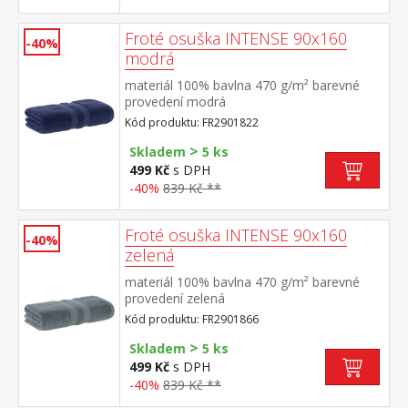
Froté osuška INTENSE 90x160
-40%
modrá
materiál 100% bavlna 470 g/m² barevné
provedení modrá
Kód produktu: FR2901822
>
Skladem
5 ks
499 Kč
s DPH
-40%
839 Kč **
Froté osuška INTENSE 90x160
-40%
zelená
materiál 100% bavlna 470 g/m² barevné
provedení zelená
Kód produktu: FR2901866
>
Skladem
5 ks
499 Kč
s DPH
-40%
839 Kč **