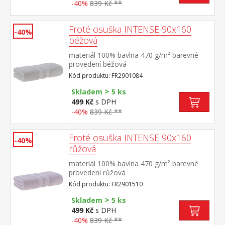
-40%
839 Kč **
Froté osuška INTENSE 90x160
-40%
béžová
materiál 100% bavlna 470 g/m² barevné
provedení béžová
Kód produktu: FR2901084
>
Skladem
5 ks
499 Kč
s DPH
-40%
839 Kč **
Froté osuška INTENSE 90x160
-40%
růžová
materiál 100% bavlna 470 g/m² barevné
provedení růžová
Kód produktu: FR2901510
>
Skladem
5 ks
499 Kč
s DPH
-40%
839 Kč **