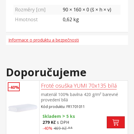
Rozměry [cm]
90 × 160 × 0 (š × h × v)
Hmotnost
0,62
kg
Informace o produktu a bezpečnosti
Doporučujeme
Froté osuška YUMI 70x135 bílá
-40%
materiál 100% bavlna 420 g/m² barevné
provedení bílá
Kód produktu: FR1701011
>
Skladem
5 ks
279 Kč
s DPH
-40%
469 Kč **