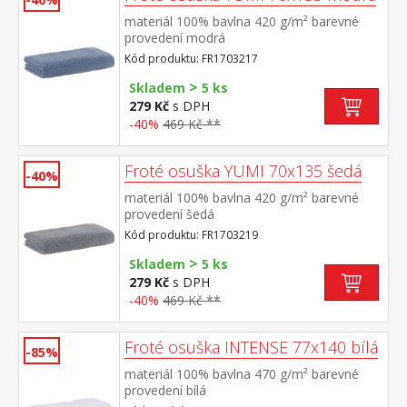
materiál 100% bavlna 420 g/m² barevné
provedení modrá
Kód produktu: FR1703217
>
Skladem
5 ks
279 Kč
s DPH
-40%
469 Kč **
Froté osuška YUMI 70x135 šedá
-40%
materiál 100% bavlna 420 g/m² barevné
provedení šedá
Kód produktu: FR1703219
>
Skladem
5 ks
279 Kč
s DPH
-40%
469 Kč **
Froté osuška INTENSE 77x140 bílá
-85%
materiál 100% bavlna 470 g/m² barevné
provedení bílá