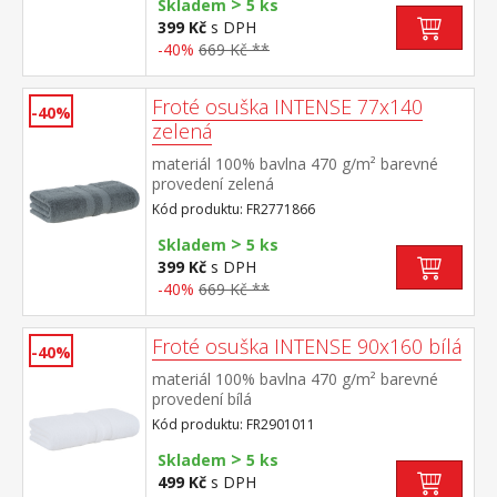
>
Skladem
5 ks
399 Kč
s DPH
-40%
669 Kč **
Froté osuška INTENSE 77x140
-40%
zelená
materiál 100% bavlna 470 g/m² barevné
provedení zelená
Kód produktu: FR2771866
>
Skladem
5 ks
399 Kč
s DPH
-40%
669 Kč **
Froté osuška INTENSE 90x160 bílá
-40%
materiál 100% bavlna 470 g/m² barevné
provedení bílá
Kód produktu: FR2901011
>
Skladem
5 ks
499 Kč
s DPH