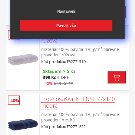
>
Skladem
5 ks
Nastavení
399 Kč
s DPH
-40%
669 Kč **
Povolit vše
Froté osuška INTENSE 77x140
-40%
růžová
materiál 100% bavlna 470 g/m² barevné
provedení růžová
Kód produktu: FR2771510
>
Skladem
5 ks
399 Kč
s DPH
-40%
669 Kč **
Froté osuška INTENSE 77x140
-40%
modrá
materiál 100% bavlna 470 g/m² barevné
provedení modrá
Kód produktu: FR2771822