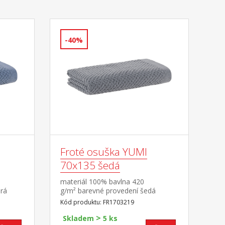
-40%
Froté osuška YUMI
70x135 šedá
materiál 100% bavlna 420
rá
g/m² barevné provedení šedá
Kód produktu: FR1703219
>
Skladem
5 ks