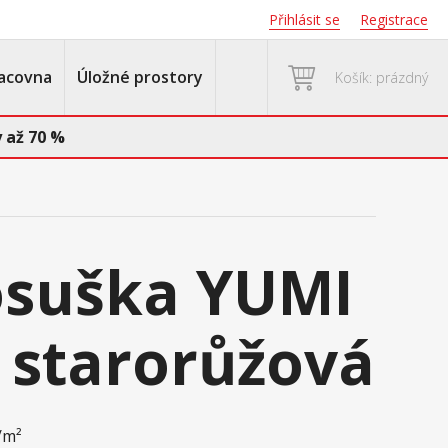
Přihlásit se
Registrace
acovna
Úložné prostory
Košík: prázdný
 až 70 %
osuška YUMI
 starorůžová
g/m²