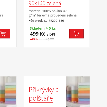
90x160 zelená
materiál 100% bavlna 470
rá
g/m² barevné provedení zelená
Kód produktu: FR2901866
>
Skladem
5 ks
499 Kč
s DPH
-40%
839 Kč **
Přikrývky a
polštáře