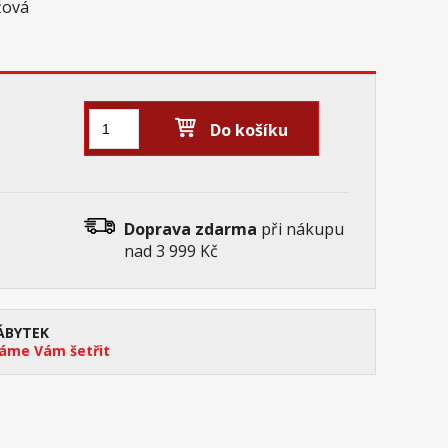
žová
Do košíku
Doprava zdarma
při nákupu
nad 3 999 Kč
ÁBYTEK
me Vám šetřit