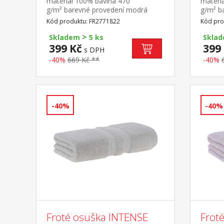
materiál 100% bavlna 470
materi
g/m² barevné provedení modrá
g/m² b
Kód produktu: FR2771822
Kód pro
>
Skladem
5 ks
Skla
399 Kč
399
s DPH
-40%
669 Kč **
-40%
-40%
-40%
Froté osuška INTENSE
Frot