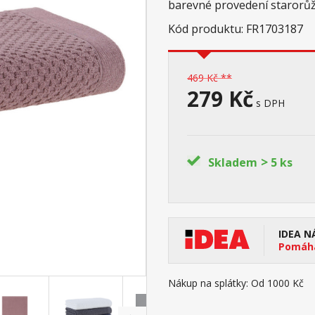
barevné provedení starorů
Kód produktu: FR1703187
469 Kč **
279 Kč
s DPH
>
Skladem
5 ks
IDEA N
Pomáhá
Nákup na splátky:
Od 1000 Kč