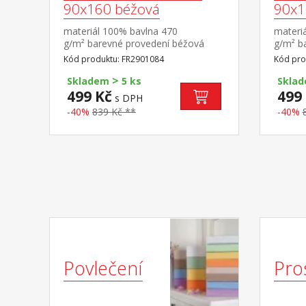
90x160 béžová
90x1
materiál 100% bavlna 470
materi
g/m² barevné provedení béžová
g/m² b
Kód produktu: FR2901084
Kód pro
>
Skladem
5 ks
Skla
499 Kč
499
s DPH
-40%
839 Kč **
-40%
Povlečení
Pro