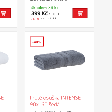
>
Skladem
5 ks
399 Kč
s DPH
-40%
669 Kč **
-40%
SE
Froté osuška INTENSE
90x160 šedá