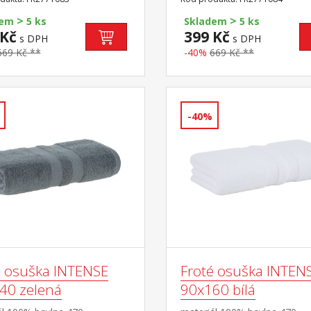
>
>
dem
5 ks
Skladem
5 ks
 Kč
399 Kč
s DPH
s DPH
669 Kč **
-40%
669 Kč **
-40%
é osuška INTENSE
Froté osuška INTEN
40 zelená
90x160 bílá