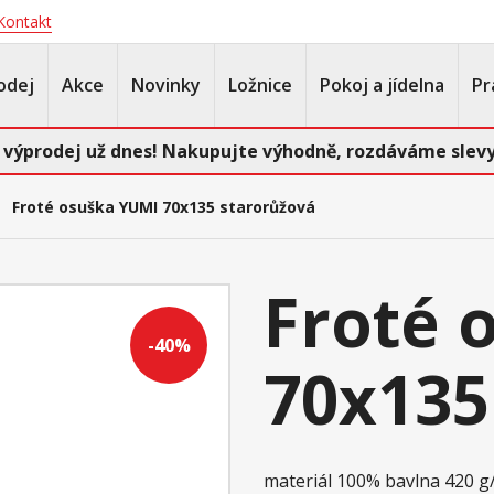
Kontakt
odej
Akce
Novinky
Ložnice
Pokoj a jídelna
Pr
 výprodej už dnes! Nakupujte výhodně, rozdáváme slevy
Froté osuška YUMI 70x135 starorůžová
Froté 
-40%
70x135
materiál 100% bavlna 420 