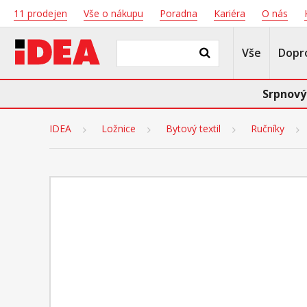
11 prodejen
Vše o nákupu
Poradna
Kariéra
O nás
Vše
Dopr
Srpnový
IDEA
Ložnice
Bytový textil
Ručníky