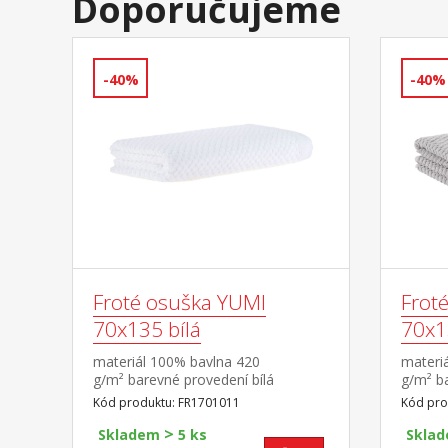
Doporučujeme
-40%
-40%
Froté osuška YUMI
Frot
70x135 bílá
70x1
materiál 100% bavlna 420
materi
g/m² barevné provedení bílá
g/m² b
Kód produktu: FR1701011
Kód pro
>
Skladem
5 ks
Skla