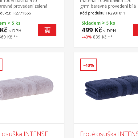
ál 100% bavlna 470
materiál 100% bavlna 470
arevné provedení zelená
g/m² barevné provedení bílá
duktu: FR2771866
Kód produktu: FR2901011
>
>
dem
5 ks
Skladem
5 ks
 Kč
499 Kč
s DPH
s DPH
669 Kč **
-40%
839 Kč **
-40%
é osuška INTENSE
Froté osuška INTEN