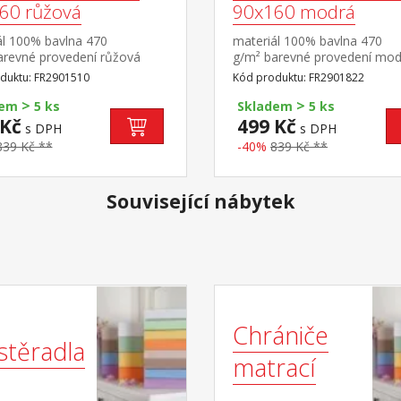
60 růžová
90x160 modrá
ál 100% bavlna 470
materiál 100% bavlna 470
arevné provedení růžová
g/m² barevné provedení mod
duktu: FR2901510
Kód produktu: FR2901822
>
>
dem
5 ks
Skladem
5 ks
 Kč
499 Kč
s DPH
s DPH
839 Kč **
-40%
839 Kč **
Související nábytek
Chrániče
stěradla
matrací