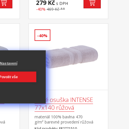
279 Kč
s DPH
-40%
469 Kč **
-40%
Nastavení
Povolit vše
SE
Froté osuška INTENSE
77x140 růžová
materiál 100% bavlna 470
ová
g/m² barevné provedení růžová
Kód produktu: FR2771510