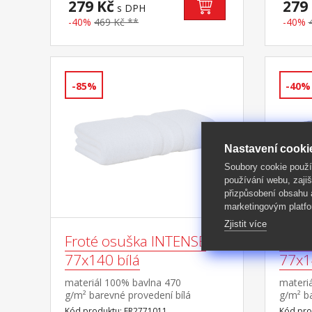
279 Kč
279
s DPH
-40%
469 Kč **
-40%
-85%
-40%
Nastavení cooki
Soubory cookie použ
používání webu, zajiš
přizpůsobení obsahu
marketingovým platfo
Zjistit více
Froté osuška INTENSE
Frot
77x140 bílá
77x1
materiál 100% bavlna 470
materi
g/m² barevné provedení bílá
g/m² b
Kód produktu: FR2771011
Kód pro