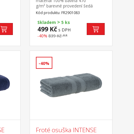
materiál 100% bavlna 470
g/m² barevné provedení šedá
Kód produktu: FR2901083
>
Skladem
5 ks
499 Kč
s DPH
-40%
839 Kč **
-40%
SE
Froté osuška INTENSE