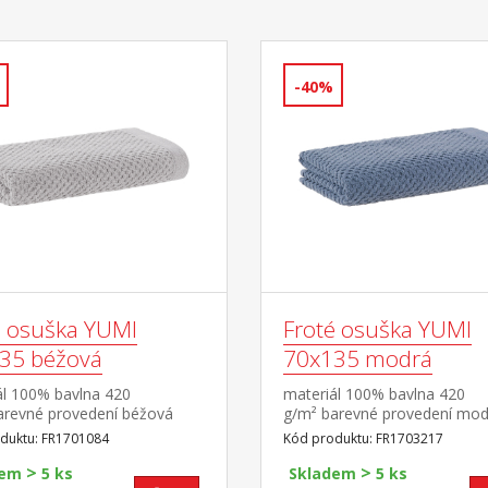
-40%
é osuška YUMI
Froté osuška YUMI
35 béžová
70x135 modrá
ál 100% bavlna 420
materiál 100% bavlna 420
arevné provedení béžová
g/m² barevné provedení mod
duktu: FR1701084
Kód produktu: FR1703217
>
>
dem
5 ks
Skladem
5 ks