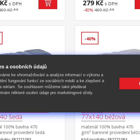
 Kč
279 Kč
s DPH
s DPH
469 Kč **
-40%
469 Kč **
-40%
es a osobních údajů
íváme ke shromažďování a analýze informací o výkonu a
tění fungování funkcí ze sociálních médií a ke zlepšení a
 a reklam. Se souhlasem můžeme také předávat
rmám některé osobní údaje pro marketingové účely.
é osuška INTENSE
Froté osuška INTEN
40 šedá
77x140 béžová
ál 100% bavlna 470
materiál 100% bavlna 470
arevné provedení šedá
g/m² barevné provedení béž
duktu: FR2771083
Kód produktu: FR2771084