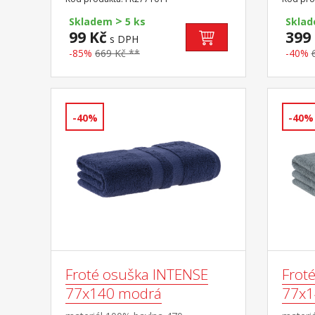
>
Skladem
5 ks
Skla
99 Kč
399
s DPH
-85%
669 Kč **
-40%
-40%
-40%
Froté osuška INTENSE
Frot
77x140 modrá
77x1