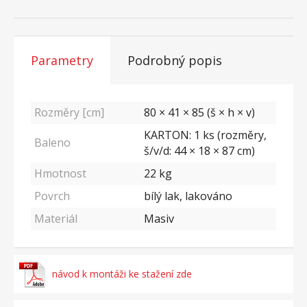
Parametry
Podrobný popis
Rozměry [cm]
80 × 41 × 85 (š × h × v)
KARTON: 1 ks (rozměry,
Baleno
š/v/d: 44 × 18 × 87 cm)
Hmotnost
22
kg
Povrch
bílý lak, lakováno
Materiál
Masiv
návod k montáži ke stažení zde