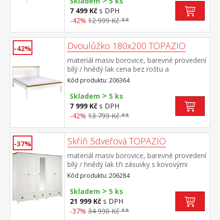
>
R2 vhodný doplněk úložný prostor 8009B
Skladem
5 ks
7 499 Kč
s DPH
-42%
12 999 Kč **
Dvoulůžko 180x200 TOPAZIO
-42%
materiál masiv borovice, barevné provedení
bílý / hnědý lak cena bez roštu a
matrace doporučený rozměr matrace 180 ×
Kód produktu: 206364
200 cm nebo 2 kusy 90 × 200 cm a rošt R4
>
nebo 2 kusy R1 vhodný doplněk úložný
Skladem
5 ks
prostor 8009B
7 999 Kč
s DPH
-42%
13 799 Kč **
Skříň 5dveřová TOPAZIO
-37%
materiál masiv borovice, barevné provedení
bílý / hnědý lak tři zásuvky s kovovými
úchytkami a pojezdy v levé části 3 police, ve
Kód produktu: 206284
střední a pravé části 1 police a kovová šatní
>
tyč, na středních dveřích je zrcadlo vhodný
Skladem
5 ks
doplněk 5dveřový nástavec TOPAZIO
21 999 Kč
s DPH
206954
-37%
34 990 Kč **