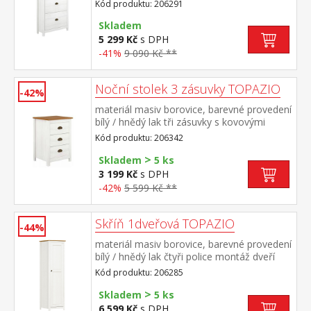
kovovými úchytkami
Kód produktu: 206291
Skladem
5 299 Kč
s DPH
-41%
9 090 Kč **
Noční stolek 3 zásuvky TOPAZIO
-42%
materiál masiv borovice, barevné provedení
bílý / hnědý lak tři zásuvky s kovovými
úchytkami a pojezdy
Kód produktu: 206342
>
Skladem
5 ks
3 199 Kč
s DPH
-42%
5 599 Kč **
Skříň 1dveřová TOPAZIO
-44%
materiál masiv borovice, barevné provedení
bílý / hnědý lak čtyři police montáž dveří
možná na pravou i levou stranu
Kód produktu: 206285
>
Skladem
5 ks
6 599 Kč
s DPH