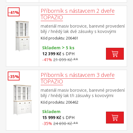
Příborník s nástavcem 2 dveře
-41%
TOPAZIO
materiál masiv borovice, barevné provedení
bílý / hnědý lak dvě zásuvky s kovovými
úchytkami a pojezdy dvoje plné a dvoje
Kód produktu: 206461
prosklené dveře
>
Skladem
5 ks
12 399 Kč
s DPH
-41%
21 099 Kč **
Příborník s nástavcem 3 dveře
-35%
TOPAZIO
materiál masiv borovice, barevné provedení
bílý / hnědý lak tři zásuvky s kovovými
úchytkami a pojezdy troje plné a troje
Kód produktu: 206462
prosklené dveře
Skladem
15 999 Kč
s DPH
-35%
24 690 Kč **