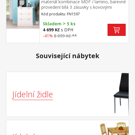
materiál kombinace MDF / lamino, barevné
provedení bílá 3 zásuvky s kovovými
úchytkami starožitného vzhledu součást
Kód produktu: FN1597
sestavy Landwood
>
Skladem
5 ks
4 699 Kč
s DPH
-41%
8 099 Kč **
Související nábytek
Jídelní židle