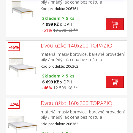
bílý / hnědý lak cena bez roštu a
matrace doporučený rozměr matrace 90 ×
Kód produktu: 206361
200 cm a rošt R1 vhodný doplněk úložný
>
prostor 8009B
Skladem
5 ks
4 999 Kč
s DPH
-51%
10 390 Kč **
Dvoulůžko 140x200 TOPAZIO
-46%
materiál masiv borovice, barevné provedení
bílý / hnědý lak cena bez roštu a
matrace doporučený rozměr matrace 140 ×
Kód produktu: 206362
200 cm a rošt R3 vhodný doplněk úložný
>
prostor 8009B
Skladem
5 ks
6 699 Kč
s DPH
-46%
12 599 Kč **
Dvoulůžko 160x200 TOPAZIO
-42%
materiál masiv borovice, barevné provedení
bílý / hnědý lak cena bez roštu a
matrace doporučený rozměr matrace 160 ×
Kód produktu: 206363
200 cm nebo 2 kusy 80 × 200 cm a rošt