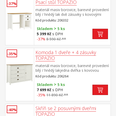
Psací stůl TOPAZIO
-37%
materiál masiv borovice, barevné provedení
bílý / hnědý lak dvě zásuvky s kovovými
úchytkami a pojezdy
Kód produktu: 206332
>
Skladem
5 ks
5 399 Kč
s DPH
-37%
8 590 Kč **
Komoda 1 dveře + 4 zásuvky
-35%
TOPAZIO
materiál masiv borovice, barevné provedení
bílý / hnědý lakjedna dvířka s kovovou
úchytkou, za nimi jedna police čtyři zásuvky
Kód produktu: 206264
s kovovými úchytkami a pojezdy
>
Skladem
5 ks
7 699 Kč
s DPH
-35%
11 890 Kč **
Skříň se 2 posuvnými dveřmi
-40%
TOPAZIO