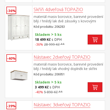
Skříň 4dveřová TOPAZIO
-36%
materiál masiv borovice, barevné provedení
bílý / hnědý lak dvě zásuvky s kovovými
úchytkami a pojezdy v levé části 3 police, v
Kód produktu: 206283
pravé části 1 police a kovová šatní
>
tyč vhodný doplněk nástavec TOPAZIO
Skladem
5 ks
206953
18 499 Kč
s DPH
-36%
28 999 Kč **
Nástavec 2dveřový TOPAZIO
-40%
materiál masiv borovice, barevné provedení
bílý / hnědý lak vhodný doplněk ke skříni
TOPAZIO 206281
Kód produktu: 206951
>
Skladem
5 ks
3 499 Kč
s DPH
-40%
5 890 Kč **
Nástavec 3dveřový TOPAZIO
-39%