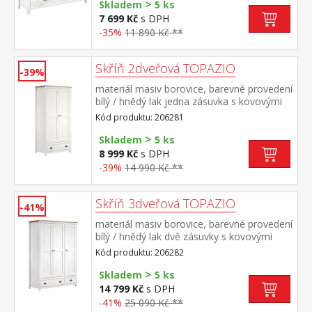
>
Skladem
5 ks
7 699 Kč
s DPH
-35%
11 890 Kč **
Skříň 2dveřová TOPAZIO
-39%
materiál masiv borovice, barevné provedení
bílý / hnědý lak jedna zásuvka s kovovými
úchytkami a pojezdy jedna police a kovová
Kód produktu: 206281
šatní tyč vhodný doplněk nástavec
>
TOPAZIO 206951
Skladem
5 ks
8 999 Kč
s DPH
-39%
14 990 Kč **
Skříň 3dveřová TOPAZIO
-41%
materiál masiv borovice, barevné provedení
bílý / hnědý lak dvě zásuvky s kovovými
úchytkami a pojezdy v levé části 3 police, v
Kód produktu: 206282
pravé části 1 police a kovová šatní
>
tyč vhodný doplněk nástavec TOPAZIO
Skladem
5 ks
206952
14 799 Kč
s DPH
-41%
25 090 Kč **