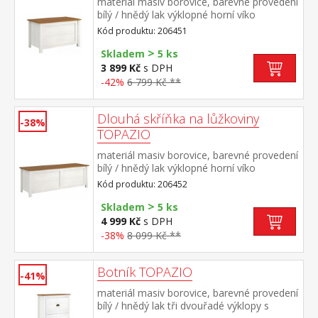
materiál masiv borovice, barevné provedení
bílý / hnědý lak výklopné horní víko
Kód produktu: 206451
>
Skladem
5 ks
3 899 Kč
s DPH
-42%
6 799 Kč **
Dlouhá skříňka na lůžkoviny
-38%
TOPAZIO
materiál masiv borovice, barevné provedení
bílý / hnědý lak výklopné horní víko
Kód produktu: 206452
>
Skladem
5 ks
4 999 Kč
s DPH
-38%
8 099 Kč **
Botník TOPAZIO
-41%
materiál masiv borovice, barevné provedení
bílý / hnědý lak tři dvouřadé výklopy s