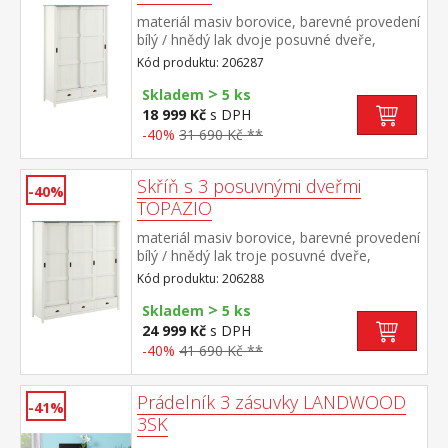
materiál masiv borovice, barevné provedení
bílý / hnědý lak dvoje posuvné dveře,
prostor dělený na poloviny v levé části
Kód produktu: 206287
kovová šatní tyč a jedna police, v pravé
>
části 4 police dole dvě zásuvky s kovovými
Skladem
5 ks
úchytkami a pojezdy
18 999 Kč
s DPH
-40%
31 690 Kč **
Skříň s 3 posuvnými dveřmi
-40%
TOPAZIO
materiál masiv borovice, barevné provedení
bílý / hnědý lak troje posuvné dveře,
prostor dělený na třetiny v levé a pravé
Kód produktu: 206288
části kovová šatní tyč a jedna police ve
>
střední části 4 police dole tři zásuvky s
Skladem
5 ks
kovovými úchytkami a pojezdy
24 999 Kč
s DPH
-40%
41 690 Kč **
Prádelník 3 zásuvky LANDWOOD
-41%
3SK