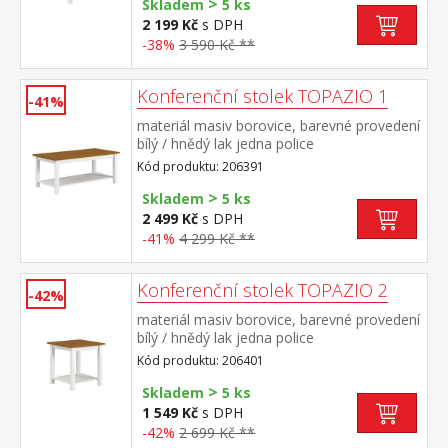
>
Skladem
5 ks
2 199 Kč
s DPH
-38%
3 590 Kč **
Konferenční stolek TOPAZIO 1
-41%
materiál masiv borovice, barevné provedení
bílý / hnědý lak jedna police
Kód produktu: 206391
>
Skladem
5 ks
2 499 Kč
s DPH
-41%
4 299 Kč **
Konferenční stolek TOPAZIO 2
-42%
materiál masiv borovice, barevné provedení
bílý / hnědý lak jedna police
Kód produktu: 206401
>
Skladem
5 ks
1 549 Kč
s DPH
-42%
2 699 Kč **