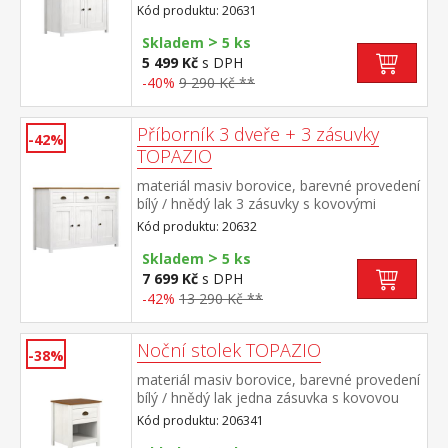
úchytkami a pojezdy, 2 dveře
Kód produktu: 20631
>
Skladem
5 ks
5 499 Kč
s DPH
-40%
9 290 Kč **
Příborník 3 dveře + 3 zásuvky
-42%
TOPAZIO
materiál masiv borovice, barevné provedení
bílý / hnědý lak 3 zásuvky s kovovými
úchytkami a pojezdy, 3 dveře
Kód produktu: 20632
>
Skladem
5 ks
7 699 Kč
s DPH
-42%
13 290 Kč **
Noční stolek TOPAZIO
-38%
materiál masiv borovice, barevné provedení
bílý / hnědý lak jedna zásuvka s kovovou
úchytkou a pojezdy, jedna police
Kód produktu: 206341