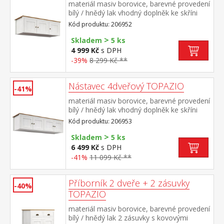
materiál masiv borovice, barevné provedení
bílý / hnědý lak vhodný doplněk ke skříni
TOPAZIO 206282
Kód produktu: 206952
>
Skladem
5 ks
4 999 Kč
s DPH
-39%
8 299 Kč **
Nástavec 4dveřový TOPAZIO
-41%
materiál masiv borovice, barevné provedení
bílý / hnědý lak vhodný doplněk ke skříni
TOPAZIO 206283
Kód produktu: 206953
>
Skladem
5 ks
6 499 Kč
s DPH
-41%
11 099 Kč **
Příborník 2 dveře + 2 zásuvky
-40%
TOPAZIO
materiál masiv borovice, barevné provedení
bílý / hnědý lak 2 zásuvky s kovovými