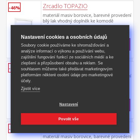
Zrcadlo TOPAZIO
-46%
materiál masiv borovice, barevné provedení
bílý lak vhodný doplněk ke komodě
TOPAZIO 206261 nebo 206262
Kód produktu: 206431
Nastavení cookies a osobních údajů
>
Skladem
5 ks
2 299 Kč
s DPH
Soubory cookie používáme ke shromažďování a
-46%
4 299 Kč **
analýze informací o výkonu a používání webu,
zajištění fungování funkcí ze sociálních médií a ke
zlepšení a přizpůsobení obsahu a reklam. Se
Odkládací stolek TOPAZIO
-42%
souhlasem můžeme také předávat marketingovým
platformám některé osobní údaje pro marketingové
materiál masiv borovice, barevné provedení
účely.
bílý / hnědý lak dvě zásuvky s kovovými
úchytkami a pojezdy, jedna police
Kód produktu: 290411
Zjistit více
>
Skladem
5 ks
2 999 Kč
s DPH
Nastavení
-42%
5 199 Kč **
Povolit vše
Jednolůžko 90x200 TOPAZIO
-51%
materiál masiv borovice, barevné provedení