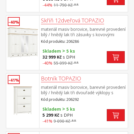
-44%
11 790 Kč **
Skříň 12dveřová TOPAZIO
-40%
materiál masiv borovice, barevné provedení
bílý / hnědý lak tři zásuvky s kovovými
úchytkami a pojezdy v levé a pravé části 1
Kód produktu: 206286
police a kovová šatní tyč, ve střední části 3
>
police, na dvou středních dveřích je
Skladem
5 ks
zrcadlo nástavec je součástí dodávky
32 999 Kč
s DPH
-40%
55 099 Kč **
Botník TOPAZIO
-41%
materiál masiv borovice, barevné provedení
bílý / hnědý lak tři dvouřadé výklopy s
kovovými úchytkami
Kód produktu: 206292
>
Skladem
5 ks
5 299 Kč
s DPH
-41%
9 090 Kč **