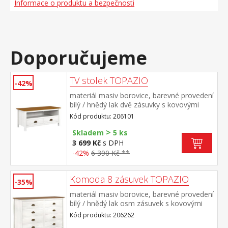
Informace o produktu a bezpečnosti
Doporučujeme
TV stolek TOPAZIO
-42%
materiál masiv borovice, barevné provedení
bílý / hnědý lak dvě zásuvky s kovovými
úchytkami a pojezdy, jedna police
Kód produktu: 206101
>
Skladem
5 ks
3 699 Kč
s DPH
-42%
6 390 Kč **
Komoda 8 zásuvek TOPAZIO
-35%
materiál masiv borovice, barevné provedení
bílý / hnědý lak osm zásuvek s kovovými
úchytkami a pojezdy rozměr zásuvky (š/h/v)
Kód produktu: 206262
49,5 × 33,5 × 9 cm