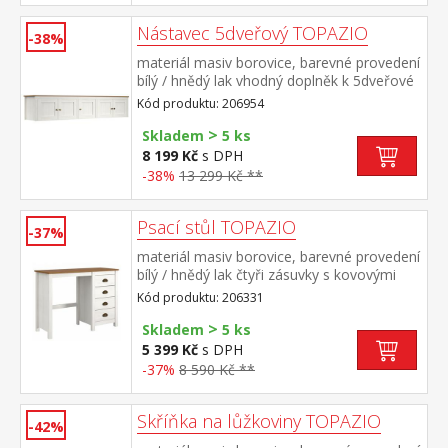
Nástavec 5dveřový TOPAZIO
-38%
materiál masiv borovice, barevné provedení
bílý / hnědý lak vhodný doplněk k 5dveřové
skříni TOPAZIO 206284
Kód produktu: 206954
>
Skladem
5 ks
8 199 Kč
s DPH
-38%
13 299 Kč **
Psací stůl TOPAZIO
-37%
materiál masiv borovice, barevné provedení
bílý / hnědý lak čtyři zásuvky s kovovými
úchytkami a pojezdy
Kód produktu: 206331
>
Skladem
5 ks
5 399 Kč
s DPH
-37%
8 590 Kč **
Skříňka na lůžkoviny TOPAZIO
-42%