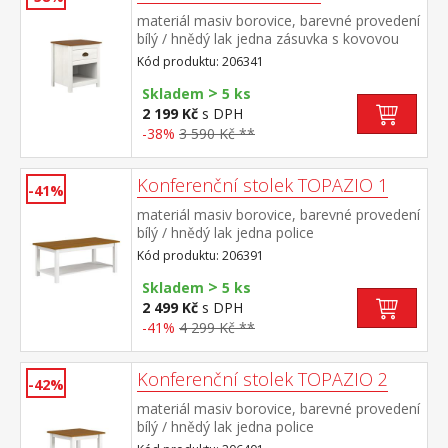
materiál masiv borovice, barevné provedení
bílý / hnědý lak jedna zásuvka s kovovou
úchytkou a pojezdy, jedna police
Kód produktu: 206341
>
Skladem
5 ks
2 199 Kč
s DPH
-38%
3 590 Kč **
Konferenční stolek TOPAZIO 1
-41%
materiál masiv borovice, barevné provedení
bílý / hnědý lak jedna police
Kód produktu: 206391
>
Skladem
5 ks
2 499 Kč
s DPH
-41%
4 299 Kč **
Konferenční stolek TOPAZIO 2
-42%
materiál masiv borovice, barevné provedení
bílý / hnědý lak jedna police