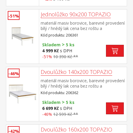
Jednolůžko 90x200 TOPAZIO
-51%
materiál masiv borovice, barevné provedení
bílý / hnědý lak cena bez roštu a
matrace doporučený rozměr matrace 90 ×
Kód produktu: 206361
200 cm a rošt R1 vhodný doplněk úložný
>
prostor 8009B
Skladem
5 ks
4 999 Kč
s DPH
-51%
10 390 Kč **
Dvoulůžko 140x200 TOPAZIO
-46%
materiál masiv borovice, barevné provedení
bílý / hnědý lak cena bez roštu a
matrace doporučený rozměr matrace 140 ×
Kód produktu: 206362
200 cm a rošt R3 vhodný doplněk úložný
>
prostor 8009B
Skladem
5 ks
6 699 Kč
s DPH
-46%
12 599 Kč **
Dvoulůžko 160x200 TOPAZIO
-42%