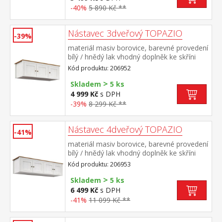
-40%
5 890 Kč **
Nástavec 3dveřový TOPAZIO
-39%
materiál masiv borovice, barevné provedení
bílý / hnědý lak vhodný doplněk ke skříni
TOPAZIO 206282
Kód produktu: 206952
>
Skladem
5 ks
4 999 Kč
s DPH
-39%
8 299 Kč **
Nástavec 4dveřový TOPAZIO
-41%
materiál masiv borovice, barevné provedení
bílý / hnědý lak vhodný doplněk ke skříni
TOPAZIO 206283
Kód produktu: 206953
>
Skladem
5 ks
6 499 Kč
s DPH
-41%
11 099 Kč **