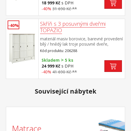
úchytkami a pojezdy
18 999 Kč
s DPH
-40%
31 690 Kč **
Skříň s 3 posuvnými dveřmi
-40%
TOPAZIO
materiál masiv borovice, barevné provedení
bílý / hnědý lak troje posuvné dveře,
prostor dělený na třetiny v levé a pravé
Kód produktu: 206288
části kovová šatní tyč a jedna police ve
>
střední části 4 police dole tři zásuvky s
Skladem
5 ks
kovovými úchytkami a pojezdy
24 999 Kč
s DPH
-40%
41 690 Kč **
Související nábytek
Matrace