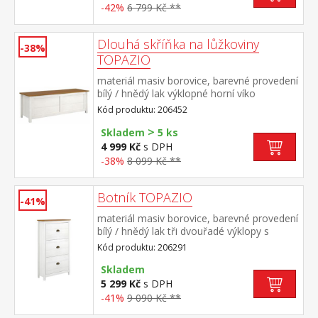
-42%
6 799 Kč **
Dlouhá skříňka na lůžkoviny
-38%
TOPAZIO
materiál masiv borovice, barevné provedení
bílý / hnědý lak výklopné horní víko
Kód produktu: 206452
>
Skladem
5 ks
4 999 Kč
s DPH
-38%
8 099 Kč **
Botník TOPAZIO
-41%
materiál masiv borovice, barevné provedení
bílý / hnědý lak tři dvouřadé výklopy s
kovovými úchytkami
Kód produktu: 206291
Skladem
5 299 Kč
s DPH
-41%
9 090 Kč **