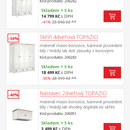
Kód produktu: 206282
pravé části 1 police a kovová šatní
>
tyč vhodný doplněk nástavec TOPAZIO
Skladem
5 ks
206952
14 799 Kč
s DPH
-41%
25 090 Kč **
Skříň 4dveřová TOPAZIO
-36%
materiál masiv borovice, barevné provedení
bílý / hnědý lak dvě zásuvky s kovovými
úchytkami a pojezdy v levé části 3 police, v
Kód produktu: 206283
pravé části 1 police a kovová šatní
>
tyč vhodný doplněk nástavec TOPAZIO
Skladem
5 ks
206953
18 499 Kč
s DPH
-36%
28 999 Kč **
Nástavec 2dveřový TOPAZIO
-40%
materiál masiv borovice, barevné provedení
bílý / hnědý lak vhodný doplněk ke skříni
TOPAZIO 206281
Kód produktu: 206951
>
Skladem
5 ks
3 499 Kč
s DPH