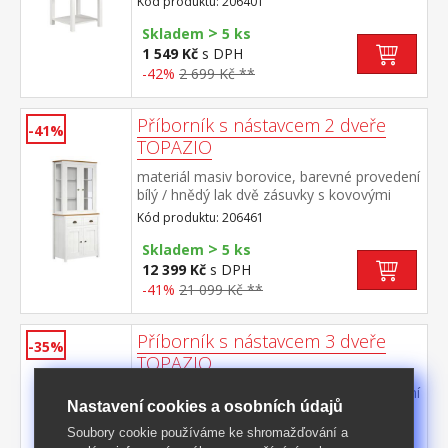
Kód produktu: 206401
>
Skladem
5 ks
1 549 Kč
s DPH
-42%
2 699 Kč **
Příborník s nástavcem 2 dveře
-41%
TOPAZIO
materiál masiv borovice, barevné provedení
bílý / hnědý lak dvě zásuvky s kovovými
úchytkami a pojezdy dvoje plné a dvoje
Kód produktu: 206461
prosklené dveře
>
Skladem
5 ks
12 399 Kč
s DPH
-41%
21 099 Kč **
Příborník s nástavcem 3 dveře
-35%
TOPAZIO
materiál masiv borovice, barevné provedení
Nastavení cookies a osobních údajů
bílý / hnědý lak tři zásuvky s kovovými
úchytkami a pojezdy troje plné a troje
Soubory cookie používáme ke shromažďování a
Kód produktu: 206462
prosklené dveře