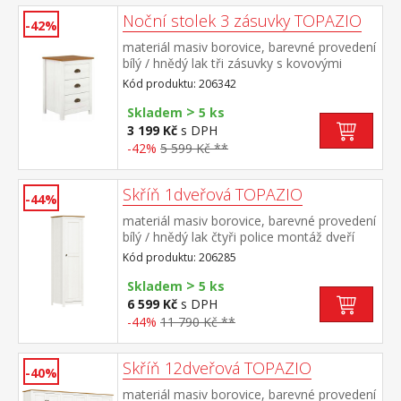
Noční stolek 3 zásuvky TOPAZIO
-42%
materiál masiv borovice, barevné provedení
bílý / hnědý lak tři zásuvky s kovovými
úchytkami a pojezdy
Kód produktu: 206342
>
Skladem
5 ks
3 199 Kč
s DPH
-42%
5 599 Kč **
Skříň 1dveřová TOPAZIO
-44%
materiál masiv borovice, barevné provedení
bílý / hnědý lak čtyři police montáž dveří
možná na pravou i levou stranu
Kód produktu: 206285
>
Skladem
5 ks
6 599 Kč
s DPH
-44%
11 790 Kč **
Skříň 12dveřová TOPAZIO
-40%
materiál masiv borovice, barevné provedení