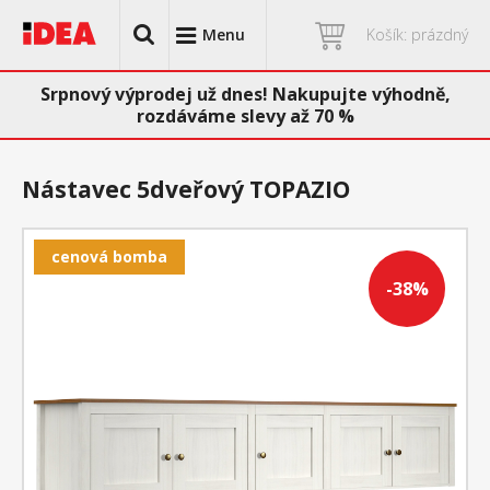
Menu
Košík: prázdný
Srpnový výprodej už dnes! Nakupujte výhodně,
rozdáváme slevy až 70 %
Nástavec 5dveřový TOPAZIO
cenová bomba
-38%