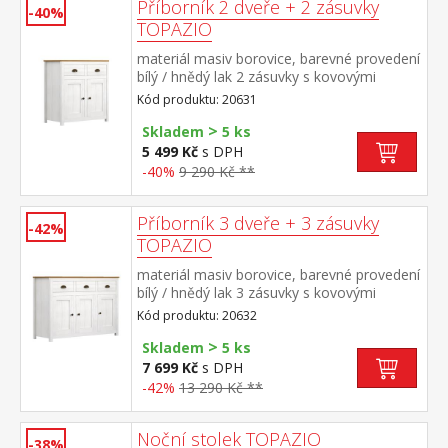
Příborník 2 dveře + 2 zásuvky
-40%
TOPAZIO
materiál masiv borovice, barevné provedení
bílý / hnědý lak 2 zásuvky s kovovými
úchytkami a pojezdy, 2 dveře
Kód produktu: 20631
>
Skladem
5 ks
5 499 Kč
s DPH
-40%
9 290 Kč **
Příborník 3 dveře + 3 zásuvky
-42%
TOPAZIO
materiál masiv borovice, barevné provedení
bílý / hnědý lak 3 zásuvky s kovovými
úchytkami a pojezdy, 3 dveře
Kód produktu: 20632
>
Skladem
5 ks
7 699 Kč
s DPH
-42%
13 290 Kč **
Noční stolek TOPAZIO
-38%