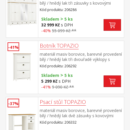
bílý / hnědý lak tři zásuvky s kovovými
úchytkami a pojezdy v levé a pravé části 1
Kód produktu: 206286
police a kovová šatní tyč, ve střední části 3
>
police, na dvou středních dveřích je
Skladem
5 ks
zrcadlo nástavec je součástí dodávky
32 999 Kč
s DPH
-40%
55 099 Kč **
Botník TOPAZIO
-41%
materiál masiv borovice, barevné provedení
bílý / hnědý lak tři dvouřadé výklopy s
kovovými úchytkami
Kód produktu: 206292
>
Skladem
5 ks
5 299 Kč
s DPH
-41%
9 090 Kč **
Psací stůl TOPAZIO
-37%
materiál masiv borovice, barevné provedení
bílý / hnědý lak dvě zásuvky s kovovými
úchytkami a pojezdy
Kód produktu: 206332