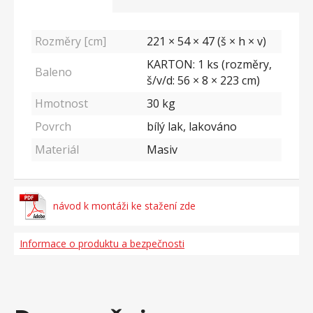
Rozměry [cm]
221 × 54 × 47 (š × h × v)
KARTON: 1 ks (rozměry,
Baleno
š/v/d: 56 × 8 × 223 cm)
Hmotnost
30
kg
Povrch
bílý lak, lakováno
Materiál
Masiv
návod k montáži ke stažení zde
Informace o produktu a bezpečnosti