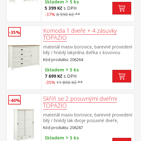
>
Skladem
5 ks
5 399 Kč
s DPH
-37%
8 590 Kč **
Komoda 1 dveře + 4 zásuvky
-35%
TOPAZIO
materiál masiv borovice, barevné provedení
bílý / hnědý lakjedna dvířka s kovovou
úchytkou, za nimi jedna police čtyři zásuvky
Kód produktu: 206264
s kovovými úchytkami a pojezdy
>
Skladem
5 ks
7 699 Kč
s DPH
-35%
11 890 Kč **
Skříň se 2 posuvnými dveřmi
-40%
TOPAZIO
materiál masiv borovice, barevné provedení
bílý / hnědý lak dvoje posuvné dveře,
prostor dělený na poloviny v levé části
Kód produktu: 206287
kovová šatní tyč a jedna police, v pravé
>
části 4 police dole dvě zásuvky s kovovými
Skladem
5 ks