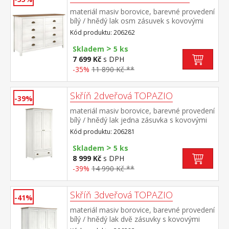
materiál masiv borovice, barevné provedení
bílý / hnědý lak osm zásuvek s kovovými
úchytkami a pojezdy rozměr zásuvky (š/h/v)
Kód produktu: 206262
49,5 × 33,5 × 9 cm
>
Skladem
5 ks
7 699 Kč
s DPH
-35%
11 890 Kč **
Skříň 2dveřová TOPAZIO
-39%
materiál masiv borovice, barevné provedení
bílý / hnědý lak jedna zásuvka s kovovými
úchytkami a pojezdy jedna police a kovová
Kód produktu: 206281
šatní tyč vhodný doplněk nástavec
>
TOPAZIO 206951
Skladem
5 ks
8 999 Kč
s DPH
-39%
14 990 Kč **
Skříň 3dveřová TOPAZIO
-41%
materiál masiv borovice, barevné provedení
bílý / hnědý lak dvě zásuvky s kovovými
úchytkami a pojezdy v levé části 3 police, v