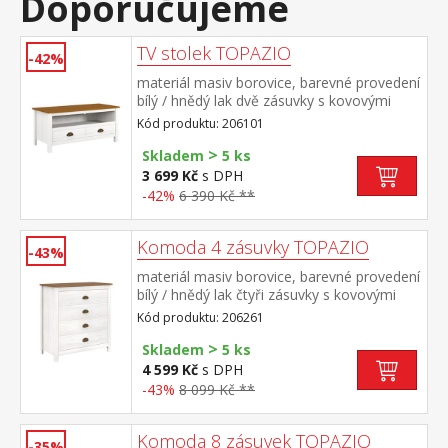
Doporučujeme
TV stolek TOPAZIO
-42%
materiál masiv borovice, barevné provedení
bílý / hnědý lak dvě zásuvky s kovovými
úchytkami a pojezdy, jedna police
Kód produktu: 206101
>
Skladem
5 ks
3 699 Kč
s DPH
-42%
6 390 Kč **
Komoda 4 zásuvky TOPAZIO
-43%
materiál masiv borovice, barevné provedení
bílý / hnědý lak čtyři zásuvky s kovovými
úchytkami a pojezdy
Kód produktu: 206261
>
Skladem
5 ks
4 599 Kč
s DPH
-43%
8 099 Kč **
Komoda 8 zásuvek TOPAZIO
-35%