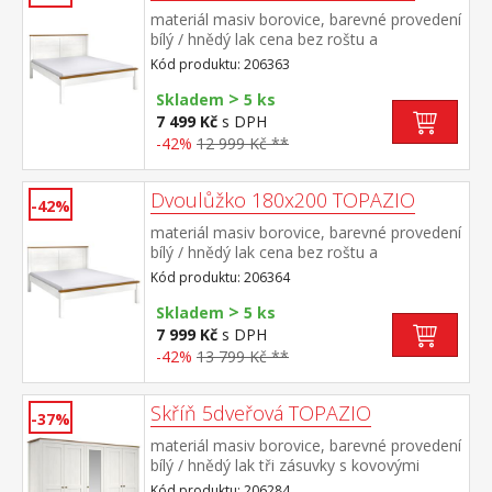
materiál masiv borovice, barevné provedení
bílý / hnědý lak cena bez roštu a
matrace doporučený rozměr matrace 160 ×
Kód produktu: 206363
200 cm nebo 2 kusy 80 × 200 cm a rošt
>
R2 vhodný doplněk úložný prostor 8009B
Skladem
5 ks
7 499 Kč
s DPH
-42%
12 999 Kč **
Dvoulůžko 180x200 TOPAZIO
-42%
materiál masiv borovice, barevné provedení
bílý / hnědý lak cena bez roštu a
matrace doporučený rozměr matrace 180 ×
Kód produktu: 206364
200 cm nebo 2 kusy 90 × 200 cm a rošt R4
>
nebo 2 kusy R1 vhodný doplněk úložný
Skladem
5 ks
prostor 8009B
7 999 Kč
s DPH
-42%
13 799 Kč **
Skříň 5dveřová TOPAZIO
-37%
materiál masiv borovice, barevné provedení
bílý / hnědý lak tři zásuvky s kovovými
úchytkami a pojezdy v levé části 3 police, ve
Kód produktu: 206284