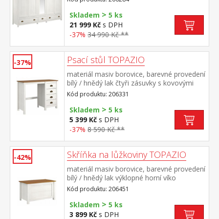
střední a pravé části 1 police a kovová šatní
>
tyč, na středních dveřích je zrcadlo vhodný
Skladem
5 ks
doplněk 5dveřový nástavec TOPAZIO
21 999 Kč
s DPH
206954
-37%
34 990 Kč **
Psací stůl TOPAZIO
-37%
materiál masiv borovice, barevné provedení
bílý / hnědý lak čtyři zásuvky s kovovými
úchytkami a pojezdy
Kód produktu: 206331
>
Skladem
5 ks
5 399 Kč
s DPH
-37%
8 590 Kč **
Skříňka na lůžkoviny TOPAZIO
-42%
materiál masiv borovice, barevné provedení
bílý / hnědý lak výklopné horní víko
Kód produktu: 206451
>
Skladem
5 ks
3 899 Kč
s DPH