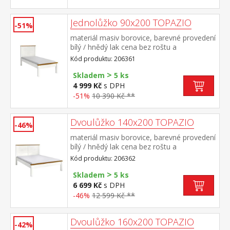
Jednolůžko 90x200 TOPAZIO
-51%
materiál masiv borovice, barevné provedení
bílý / hnědý lak cena bez roštu a
matrace doporučený rozměr matrace 90 ×
Kód produktu: 206361
200 cm a rošt R1 vhodný doplněk úložný
>
prostor 8009B
Skladem
5 ks
4 999 Kč
s DPH
-51%
10 390 Kč **
Dvoulůžko 140x200 TOPAZIO
-46%
materiál masiv borovice, barevné provedení
bílý / hnědý lak cena bez roštu a
matrace doporučený rozměr matrace 140 ×
Kód produktu: 206362
200 cm a rošt R3 vhodný doplněk úložný
>
prostor 8009B
Skladem
5 ks
6 699 Kč
s DPH
-46%
12 599 Kč **
Dvoulůžko 160x200 TOPAZIO
-42%