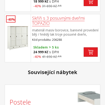
úchytkami a pojezdy
18 999 Kč
s DPH
-40%
31 690 Kč **
Skříň s 3 posuvnými dveřmi
-40%
TOPAZIO
materiál masiv borovice, barevné provedení
bílý / hnědý lak troje posuvné dveře,
prostor dělený na třetiny v levé a pravé
Kód produktu: 206288
části kovová šatní tyč a jedna police ve
>
střední části 4 police dole tři zásuvky s
Skladem
5 ks
kovovými úchytkami a pojezdy
24 999 Kč
s DPH
-40%
41 690 Kč **
Související nábytek
Postele