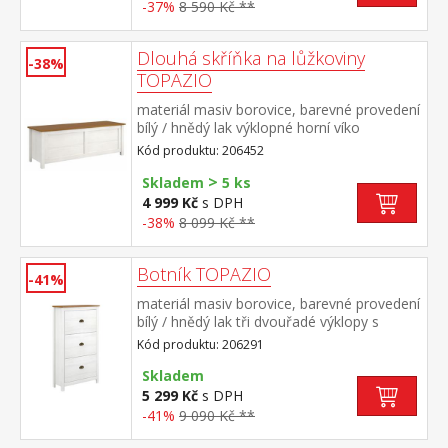
-37%
8 590 Kč **
Dlouhá skříňka na lůžkoviny
-38%
TOPAZIO
materiál masiv borovice, barevné provedení
bílý / hnědý lak výklopné horní víko
Kód produktu: 206452
>
Skladem
5 ks
4 999 Kč
s DPH
-38%
8 099 Kč **
Botník TOPAZIO
-41%
materiál masiv borovice, barevné provedení
bílý / hnědý lak tři dvouřadé výklopy s
kovovými úchytkami
Kód produktu: 206291
Skladem
5 299 Kč
s DPH
-41%
9 090 Kč **