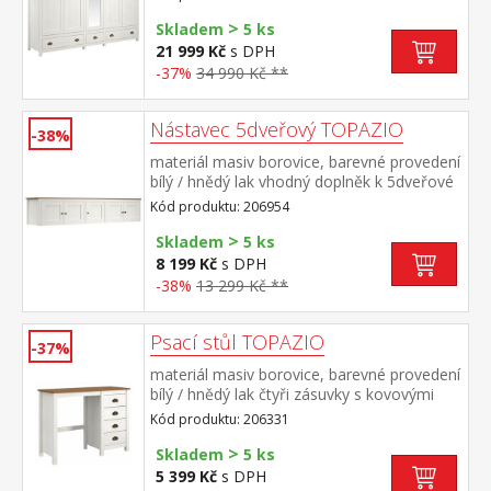
střední a pravé části 1 police a kovová šatní
>
tyč, na středních dveřích je zrcadlo vhodný
Skladem
5 ks
doplněk 5dveřový nástavec TOPAZIO
21 999 Kč
s DPH
206954
-37%
34 990 Kč **
Nástavec 5dveřový TOPAZIO
-38%
materiál masiv borovice, barevné provedení
bílý / hnědý lak vhodný doplněk k 5dveřové
skříni TOPAZIO 206284
Kód produktu: 206954
>
Skladem
5 ks
8 199 Kč
s DPH
-38%
13 299 Kč **
Psací stůl TOPAZIO
-37%
materiál masiv borovice, barevné provedení
bílý / hnědý lak čtyři zásuvky s kovovými
úchytkami a pojezdy
Kód produktu: 206331
>
Skladem
5 ks
5 399 Kč
s DPH