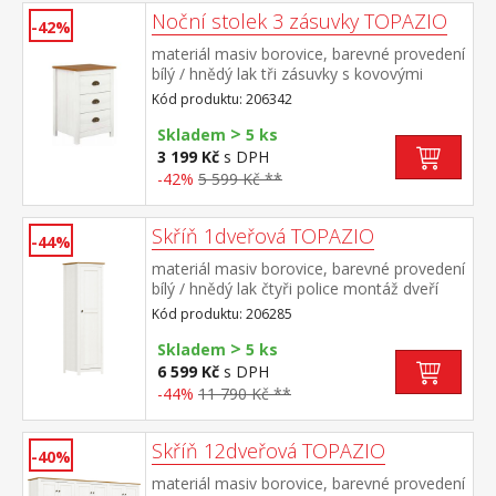
Noční stolek 3 zásuvky TOPAZIO
-42%
materiál masiv borovice, barevné provedení
bílý / hnědý lak tři zásuvky s kovovými
úchytkami a pojezdy
Kód produktu: 206342
>
Skladem
5 ks
3 199 Kč
s DPH
-42%
5 599 Kč **
Skříň 1dveřová TOPAZIO
-44%
materiál masiv borovice, barevné provedení
bílý / hnědý lak čtyři police montáž dveří
možná na pravou i levou stranu
Kód produktu: 206285
>
Skladem
5 ks
6 599 Kč
s DPH
-44%
11 790 Kč **
Skříň 12dveřová TOPAZIO
-40%
materiál masiv borovice, barevné provedení