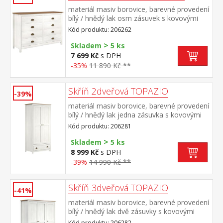
materiál masiv borovice, barevné provedení
bílý / hnědý lak osm zásuvek s kovovými
úchytkami a pojezdy rozměr zásuvky (š/h/v)
Kód produktu: 206262
49,5 × 33,5 × 9 cm
>
Skladem
5 ks
7 699 Kč
s DPH
-35%
11 890 Kč **
Skříň 2dveřová TOPAZIO
-39%
materiál masiv borovice, barevné provedení
bílý / hnědý lak jedna zásuvka s kovovými
úchytkami a pojezdy jedna police a kovová
Kód produktu: 206281
šatní tyč vhodný doplněk nástavec
>
TOPAZIO 206951
Skladem
5 ks
8 999 Kč
s DPH
-39%
14 990 Kč **
Skříň 3dveřová TOPAZIO
-41%
materiál masiv borovice, barevné provedení
bílý / hnědý lak dvě zásuvky s kovovými
úchytkami a pojezdy v levé části 3 police, v
Kód produktu: 206282