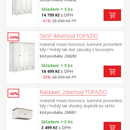
pravé části 1 police a kovová šatní
>
tyč vhodný doplněk nástavec TOPAZIO
Skladem
5 ks
206952
14 799 Kč
s DPH
-41%
25 090 Kč **
Skříň 4dveřová TOPAZIO
-36%
materiál masiv borovice, barevné provedení
bílý / hnědý lak dvě zásuvky s kovovými
úchytkami a pojezdy v levé části 3 police, v
Kód produktu: 206283
pravé části 1 police a kovová šatní
>
tyč vhodný doplněk nástavec TOPAZIO
Skladem
5 ks
206953
18 499 Kč
s DPH
-36%
28 999 Kč **
Nástavec 2dveřový TOPAZIO
-40%
materiál masiv borovice, barevné provedení
bílý / hnědý lak vhodný doplněk ke skříni
TOPAZIO 206281
Kód produktu: 206951
>
Skladem
5 ks
3 499 Kč
s DPH