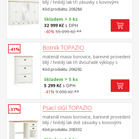
bílý / hnědý lak tři zásuvky s kovovými
úchytkami a pojezdy v levé a pravé části 1
Kód produktu: 206286
police a kovová šatní tyč, ve střední části 3
>
police, na dvou středních dveřích je
Skladem
5 ks
zrcadlo nástavec je součástí dodávky
32 999 Kč
s DPH
-40%
55 099 Kč **
Botník TOPAZIO
-41%
materiál masiv borovice, barevné provedení
bílý / hnědý lak tři dvouřadé výklopy s
kovovými úchytkami
Kód produktu: 206292
>
Skladem
5 ks
5 299 Kč
s DPH
-41%
9 090 Kč **
Psací stůl TOPAZIO
-37%
materiál masiv borovice, barevné provedení
bílý / hnědý lak dvě zásuvky s kovovými
úchytkami a pojezdy
Kód produktu: 206332