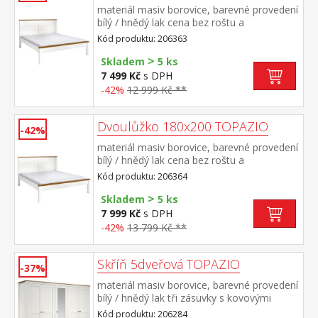
materiál masiv borovice, barevné provedení
bílý / hnědý lak cena bez roštu a
matrace doporučený rozměr matrace 160 ×
Kód produktu: 206363
200 cm nebo 2 kusy 80 × 200 cm a rošt
>
R2 vhodný doplněk úložný prostor 8009B
Skladem
5 ks
7 499 Kč
s DPH
-42%
12 999 Kč **
Dvoulůžko 180x200 TOPAZIO
-42%
materiál masiv borovice, barevné provedení
bílý / hnědý lak cena bez roštu a
matrace doporučený rozměr matrace 180 ×
Kód produktu: 206364
200 cm nebo 2 kusy 90 × 200 cm a rošt R4
>
nebo 2 kusy R1 vhodný doplněk úložný
Skladem
5 ks
prostor 8009B
7 999 Kč
s DPH
-42%
13 799 Kč **
Skříň 5dveřová TOPAZIO
-37%
materiál masiv borovice, barevné provedení
bílý / hnědý lak tři zásuvky s kovovými
úchytkami a pojezdy v levé části 3 police, ve
Kód produktu: 206284