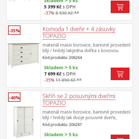
>
Skladem
5 ks
5 399 Kč
s DPH
-37%
8 590 Kč **
Komoda 1 dveře + 4 zásuvky
-35%
TOPAZIO
materiál masiv borovice, barevné provedení
bílý / hnědý lakjedna dvířka s kovovou
úchytkou, za nimi jedna police čtyři zásuvky
Kód produktu: 206264
s kovovými úchytkami a pojezdy
>
Skladem
5 ks
7 699 Kč
s DPH
-35%
11 890 Kč **
Skříň se 2 posuvnými dveřmi
-40%
TOPAZIO
materiál masiv borovice, barevné provedení
bílý / hnědý lak dvoje posuvné dveře,
prostor dělený na poloviny v levé části
Kód produktu: 206287
kovová šatní tyč a jedna police, v pravé
>
části 4 police dole dvě zásuvky s kovovými
Skladem
5 ks