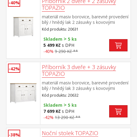
Příborník 2 dveře + 2 zásuvky
-40%
TOPAZIO
materiál masiv borovice, barevné provedení
bílý / hnědý lak 2 zásuvky s kovovými
úchytkami a pojezdy, 2 dveře
Kód produktu: 20631
>
Skladem
5 ks
5 499 Kč
s DPH
-40%
9 290 Kč **
Příborník 3 dveře + 3 zásuvky
-42%
TOPAZIO
materiál masiv borovice, barevné provedení
bílý / hnědý lak 3 zásuvky s kovovými
úchytkami a pojezdy, 3 dveře
Kód produktu: 20632
>
Skladem
5 ks
7 699 Kč
s DPH
-42%
13 290 Kč **
Noční stolek TOPAZIO
-38%