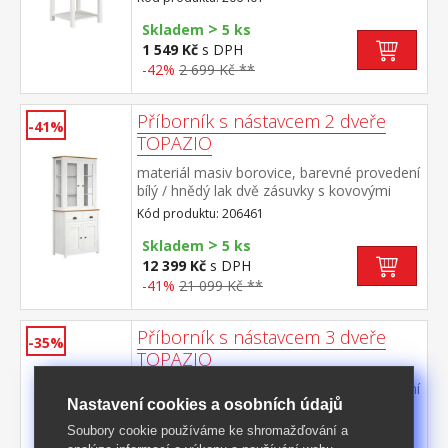
>
Skladem
5 ks
1 549 Kč
s DPH
-42%
2 699 Kč **
Příborník s nástavcem 2 dveře
-41%
TOPAZIO
materiál masiv borovice, barevné provedení
bílý / hnědý lak dvě zásuvky s kovovými
úchytkami a pojezdy dvoje plné a dvoje
Kód produktu: 206461
prosklené dveře
>
Skladem
5 ks
12 399 Kč
s DPH
-41%
21 099 Kč **
Příborník s nástavcem 3 dveře
-35%
TOPAZIO
materiál masiv borovice, barevné provedení
Nastavení cookies a osobních údajů
bílý / hnědý lak tři zásuvky s kovovými
úchytkami a pojezdy troje plné a troje
Kód produktu: 206462
Soubory cookie používáme ke shromažďování a
prosklené dveře