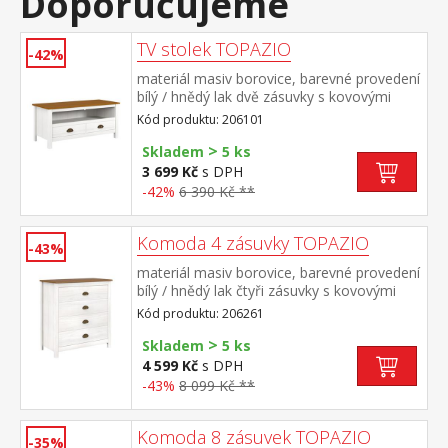
Doporučujeme
TV stolek TOPAZIO
-42%
materiál masiv borovice, barevné provedení
bílý / hnědý lak dvě zásuvky s kovovými
úchytkami a pojezdy, jedna police
Kód produktu: 206101
>
Skladem
5 ks
3 699 Kč
s DPH
-42%
6 390 Kč **
Komoda 4 zásuvky TOPAZIO
-43%
materiál masiv borovice, barevné provedení
bílý / hnědý lak čtyři zásuvky s kovovými
úchytkami a pojezdy
Kód produktu: 206261
>
Skladem
5 ks
4 599 Kč
s DPH
-43%
8 099 Kč **
Komoda 8 zásuvek TOPAZIO
-35%