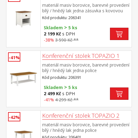
materiál masiv borovice, barevné provedení
bílý / hnědý lak jedna zásuvka s kovovou
úchytkou a pojezdy, jedna police
Kód produktu: 206341
>
Skladem
5 ks
2 199 Kč
s DPH
-38%
3 590 Kč **
Konferenční stolek TOPAZIO 1
-41%
materiál masiv borovice, barevné provedení
bílý / hnědý lak jedna police
Kód produktu: 206391
>
Skladem
5 ks
2 499 Kč
s DPH
-41%
4 299 Kč **
Konferenční stolek TOPAZIO 2
-42%
materiál masiv borovice, barevné provedení
bílý / hnědý lak jedna police
Kód produktu: 206401