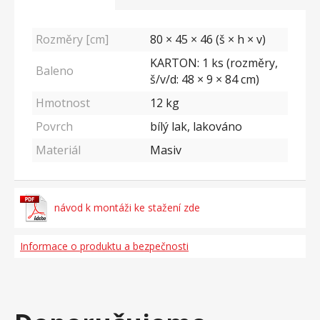
Rozměry [cm]
80 × 45 × 46 (š × h × v)
KARTON: 1 ks (rozměry,
Baleno
š/v/d: 48 × 9 × 84 cm)
Hmotnost
12
kg
Povrch
bílý lak, lakováno
Materiál
Masiv
návod k montáži ke stažení zde
Informace o produktu a bezpečnosti