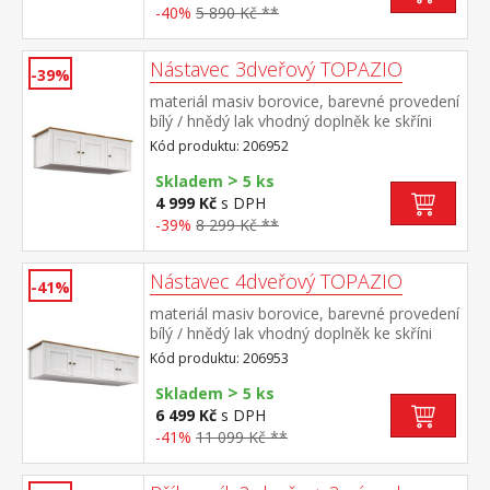
-40%
5 890 Kč **
Nástavec 3dveřový TOPAZIO
-39%
materiál masiv borovice, barevné provedení
bílý / hnědý lak vhodný doplněk ke skříni
TOPAZIO 206282
Kód produktu: 206952
>
Skladem
5 ks
4 999 Kč
s DPH
-39%
8 299 Kč **
Nástavec 4dveřový TOPAZIO
-41%
materiál masiv borovice, barevné provedení
bílý / hnědý lak vhodný doplněk ke skříni
TOPAZIO 206283
Kód produktu: 206953
>
Skladem
5 ks
6 499 Kč
s DPH
-41%
11 099 Kč **