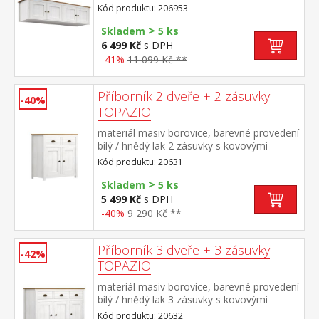
TOPAZIO 206283
Kód produktu: 206953
>
Skladem
5 ks
6 499 Kč
s DPH
-41%
11 099 Kč **
Příborník 2 dveře + 2 zásuvky
-40%
TOPAZIO
materiál masiv borovice, barevné provedení
bílý / hnědý lak 2 zásuvky s kovovými
úchytkami a pojezdy, 2 dveře
Kód produktu: 20631
>
Skladem
5 ks
5 499 Kč
s DPH
-40%
9 290 Kč **
Příborník 3 dveře + 3 zásuvky
-42%
TOPAZIO
materiál masiv borovice, barevné provedení
bílý / hnědý lak 3 zásuvky s kovovými
úchytkami a pojezdy, 3 dveře
Kód produktu: 20632