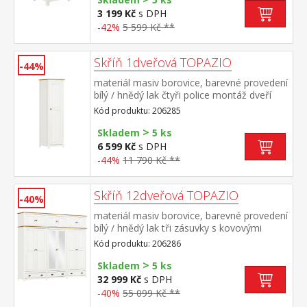
3 199 Kč
s DPH
-42%
5 599 Kč **
Skříň 1dveřová TOPAZIO
-44%
materiál masiv borovice, barevné provedení
bílý / hnědý lak čtyři police montáž dveří
možná na pravou i levou stranu
Kód produktu: 206285
>
Skladem
5 ks
6 599 Kč
s DPH
-44%
11 790 Kč **
Skříň 12dveřová TOPAZIO
-40%
materiál masiv borovice, barevné provedení
bílý / hnědý lak tři zásuvky s kovovými
úchytkami a pojezdy v levé a pravé části 1
Kód produktu: 206286
police a kovová šatní tyč, ve střední části 3
>
police, na dvou středních dveřích je
Skladem
5 ks
zrcadlo nástavec je součástí dodávky
32 999 Kč
s DPH
-40%
55 099 Kč **