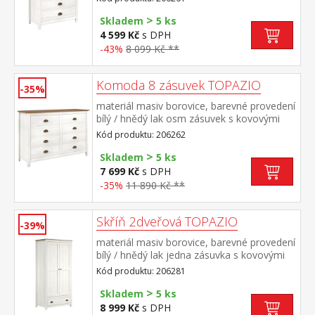
>
Skladem
5 ks
4 599 Kč
s DPH
-43%
8 099 Kč **
Komoda 8 zásuvek TOPAZIO
-35%
materiál masiv borovice, barevné provedení
bílý / hnědý lak osm zásuvek s kovovými
úchytkami a pojezdy rozměr zásuvky (š/h/v)
Kód produktu: 206262
49,5 × 33,5 × 9 cm
>
Skladem
5 ks
7 699 Kč
s DPH
-35%
11 890 Kč **
Skříň 2dveřová TOPAZIO
-39%
materiál masiv borovice, barevné provedení
bílý / hnědý lak jedna zásuvka s kovovými
úchytkami a pojezdy jedna police a kovová
Kód produktu: 206281
šatní tyč vhodný doplněk nástavec
>
TOPAZIO 206951
Skladem
5 ks
8 999 Kč
s DPH