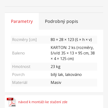
Parametry
Podrobný popis
Rozměry [cm]
80 × 28 × 123 (š × h × v)
KARTON: 2 ks (rozměry,
Baleno
š/v/d: 35 × 13 × 95 cm, 38
× 4 × 125 cm)
Hmotnost
23
kg
Povrch
bílý lak, lakováno
Materiál
Masiv
návod k montáži ke stažení zde