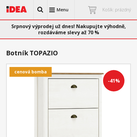
Menu
Košík: prázdný
Srpnový výprodej už dnes! Nakupujte výhodně,
rozdáváme slevy až 70 %
Botník TOPAZIO
cenová bomba
-41%