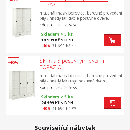
TOPAZIO
materiál masiv borovice, barevné provedení
bílý / hnědý lak dvoje posuvné dveře,
prostor dělený na poloviny v levé části
Kód produktu: 206287
kovová šatní tyč a jedna police, v pravé
>
části 4 police dole dvě zásuvky s kovovými
Skladem
5 ks
úchytkami a pojezdy
18 999 Kč
s DPH
-40%
31 690 Kč **
Skříň s 3 posuvnými dveřmi
-40%
TOPAZIO
materiál masiv borovice, barevné provedení
bílý / hnědý lak troje posuvné dveře,
prostor dělený na třetiny v levé a pravé
Kód produktu: 206288
části kovová šatní tyč a jedna police ve
>
střední části 4 police dole tři zásuvky s
Skladem
5 ks
kovovými úchytkami a pojezdy
24 999 Kč
s DPH
-40%
41 690 Kč **
Související nábytek