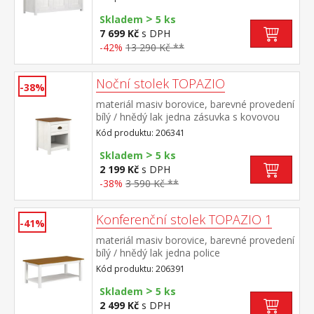
>
Skladem
5 ks
7 699 Kč
s DPH
-42%
13 290 Kč **
Noční stolek TOPAZIO
-38%
materiál masiv borovice, barevné provedení
bílý / hnědý lak jedna zásuvka s kovovou
úchytkou a pojezdy, jedna police
Kód produktu: 206341
>
Skladem
5 ks
2 199 Kč
s DPH
-38%
3 590 Kč **
Konferenční stolek TOPAZIO 1
-41%
materiál masiv borovice, barevné provedení
bílý / hnědý lak jedna police
Kód produktu: 206391
>
Skladem
5 ks
2 499 Kč
s DPH