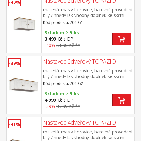
Nástavec 2dveřový TOPAZIO
-40%
materiál masiv borovice, barevné provedení
bílý / hnědý lak vhodný doplněk ke skříni
TOPAZIO 206281
Kód produktu: 206951
>
Skladem
5 ks
3 499 Kč
s DPH
-40%
5 890 Kč **
Nástavec 3dveřový TOPAZIO
-39%
materiál masiv borovice, barevné provedení
bílý / hnědý lak vhodný doplněk ke skříni
TOPAZIO 206282
Kód produktu: 206952
>
Skladem
5 ks
4 999 Kč
s DPH
-39%
8 299 Kč **
Nástavec 4dveřový TOPAZIO
-41%
materiál masiv borovice, barevné provedení
bílý / hnědý lak vhodný doplněk ke skříni