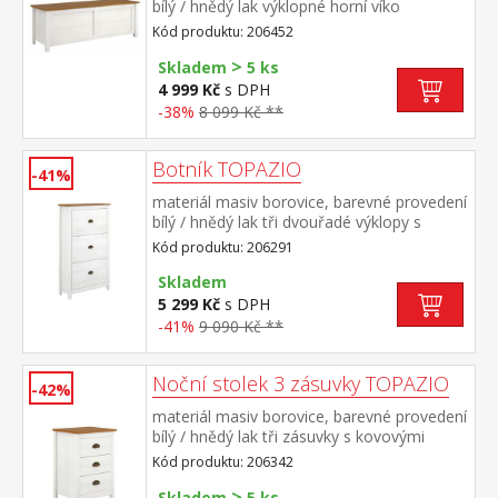
bílý / hnědý lak výklopné horní víko
Kód produktu: 206452
>
Skladem
5 ks
4 999 Kč
s DPH
-38%
8 099 Kč **
Botník TOPAZIO
-41%
materiál masiv borovice, barevné provedení
bílý / hnědý lak tři dvouřadé výklopy s
kovovými úchytkami
Kód produktu: 206291
Skladem
5 299 Kč
s DPH
-41%
9 090 Kč **
Noční stolek 3 zásuvky TOPAZIO
-42%
materiál masiv borovice, barevné provedení
bílý / hnědý lak tři zásuvky s kovovými
úchytkami a pojezdy
Kód produktu: 206342
>
Skladem
5 ks