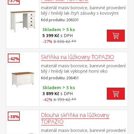
-37%
materiál masiv borovice, barevné provedení
bílý / hnědý lak čtyři zásuvky s kovovými
úchytkami a pojezdy
Kód produktu: 206331
>
Skladem
5 ks
5 399 Kč
s DPH
-37%
8 590 Kč **
Skříňka na lůžkoviny TOPAZIO
-42%
materiál masiv borovice, barevné provedení
bílý / hnědý lak výklopné horní víko
Kód produktu: 206451
>
Skladem
5 ks
3 899 Kč
s DPH
-42%
6 799 Kč **
Dlouhá skříňka na lůžkoviny
-38%
TOPAZIO
materiál masiv borovice, barevné provedení