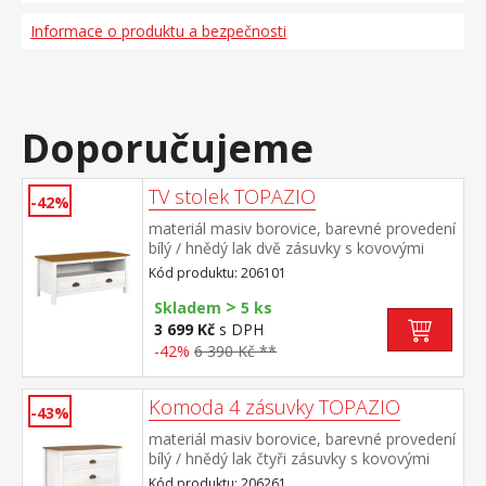
Informace o produktu a bezpečnosti
Doporučujeme
TV stolek TOPAZIO
-42%
materiál masiv borovice, barevné provedení
bílý / hnědý lak dvě zásuvky s kovovými
úchytkami a pojezdy, jedna police
Kód produktu: 206101
>
Skladem
5 ks
3 699 Kč
s DPH
-42%
6 390 Kč **
Komoda 4 zásuvky TOPAZIO
-43%
materiál masiv borovice, barevné provedení
bílý / hnědý lak čtyři zásuvky s kovovými
úchytkami a pojezdy
Kód produktu: 206261