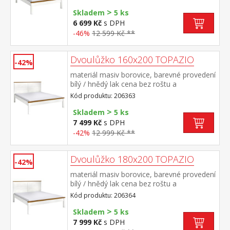
200 cm a rošt R3 vhodný doplněk úložný
>
prostor 8009B
Skladem
5 ks
6 699 Kč
s DPH
-46%
12 599 Kč **
Dvoulůžko 160x200 TOPAZIO
-42%
materiál masiv borovice, barevné provedení
bílý / hnědý lak cena bez roštu a
matrace doporučený rozměr matrace 160 ×
Kód produktu: 206363
200 cm nebo 2 kusy 80 × 200 cm a rošt
>
R2 vhodný doplněk úložný prostor 8009B
Skladem
5 ks
7 499 Kč
s DPH
-42%
12 999 Kč **
Dvoulůžko 180x200 TOPAZIO
-42%
materiál masiv borovice, barevné provedení
bílý / hnědý lak cena bez roštu a
matrace doporučený rozměr matrace 180 ×
Kód produktu: 206364
200 cm nebo 2 kusy 90 × 200 cm a rošt R4
>
nebo 2 kusy R1 vhodný doplněk úložný
Skladem
5 ks
prostor 8009B
7 999 Kč
s DPH