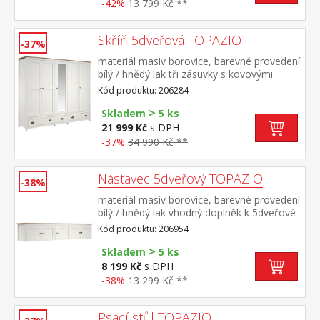
-42%
13 799 Kč **
Skříň 5dveřová TOPAZIO
-37%
materiál masiv borovice, barevné provedení
bílý / hnědý lak tři zásuvky s kovovými
úchytkami a pojezdy v levé části 3 police, ve
Kód produktu: 206284
střední a pravé části 1 police a kovová šatní
>
tyč, na středních dveřích je zrcadlo vhodný
Skladem
5 ks
doplněk 5dveřový nástavec TOPAZIO
21 999 Kč
s DPH
206954
-37%
34 990 Kč **
Nástavec 5dveřový TOPAZIO
-38%
materiál masiv borovice, barevné provedení
bílý / hnědý lak vhodný doplněk k 5dveřové
skříni TOPAZIO 206284
Kód produktu: 206954
>
Skladem
5 ks
8 199 Kč
s DPH
-38%
13 299 Kč **
Psací stůl TOPAZIO