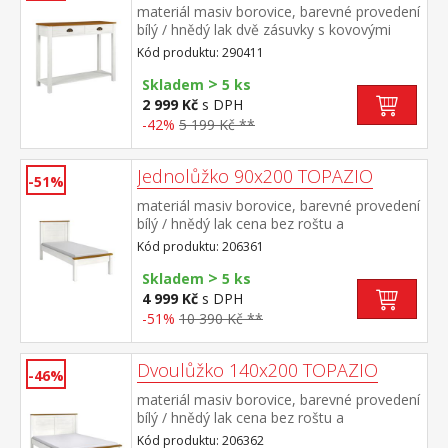
materiál masiv borovice, barevné provedení
bílý / hnědý lak dvě zásuvky s kovovými
úchytkami a pojezdy, jedna police
Kód produktu: 290411
>
Skladem
5 ks
2 999 Kč
s DPH
-42%
5 199 Kč **
Jednolůžko 90x200 TOPAZIO
-51%
materiál masiv borovice, barevné provedení
bílý / hnědý lak cena bez roštu a
matrace doporučený rozměr matrace 90 ×
Kód produktu: 206361
200 cm a rošt R1 vhodný doplněk úložný
>
prostor 8009B
Skladem
5 ks
4 999 Kč
s DPH
-51%
10 390 Kč **
Dvoulůžko 140x200 TOPAZIO
-46%
materiál masiv borovice, barevné provedení
bílý / hnědý lak cena bez roštu a
matrace doporučený rozměr matrace 140 ×
Kód produktu: 206362