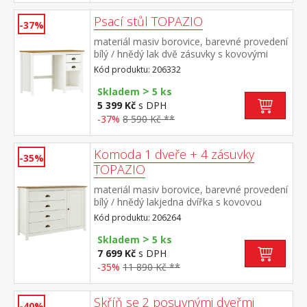
Psací stůl TOPAZIO
-37%
materiál masiv borovice, barevné provedení
bílý / hnědý lak dvě zásuvky s kovovými
úchytkami a pojezdy
Kód produktu: 206332
>
Skladem
5 ks
5 399 Kč
s DPH
-37%
8 590 Kč **
Komoda 1 dveře + 4 zásuvky
-35%
TOPAZIO
materiál masiv borovice, barevné provedení
bílý / hnědý lakjedna dvířka s kovovou
úchytkou, za nimi jedna police čtyři zásuvky
Kód produktu: 206264
s kovovými úchytkami a pojezdy
>
Skladem
5 ks
7 699 Kč
s DPH
-35%
11 890 Kč **
Skříň se 2 posuvnými dveřmi
-40%