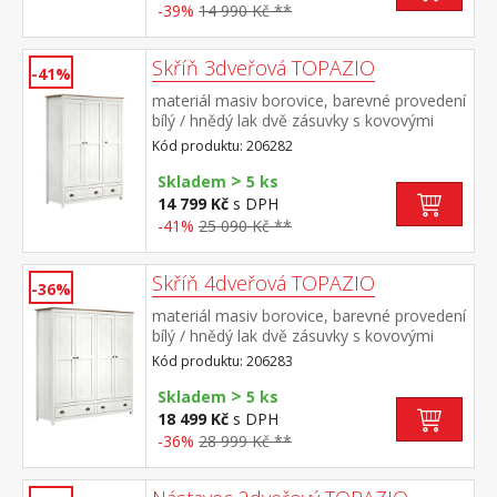
-39%
14 990 Kč **
Skříň 3dveřová TOPAZIO
-41%
materiál masiv borovice, barevné provedení
bílý / hnědý lak dvě zásuvky s kovovými
úchytkami a pojezdy v levé části 3 police, v
Kód produktu: 206282
pravé části 1 police a kovová šatní
>
tyč vhodný doplněk nástavec TOPAZIO
Skladem
5 ks
206952
14 799 Kč
s DPH
-41%
25 090 Kč **
Skříň 4dveřová TOPAZIO
-36%
materiál masiv borovice, barevné provedení
bílý / hnědý lak dvě zásuvky s kovovými
úchytkami a pojezdy v levé části 3 police, v
Kód produktu: 206283
pravé části 1 police a kovová šatní
>
tyč vhodný doplněk nástavec TOPAZIO
Skladem
5 ks
206953
18 499 Kč
s DPH
-36%
28 999 Kč **