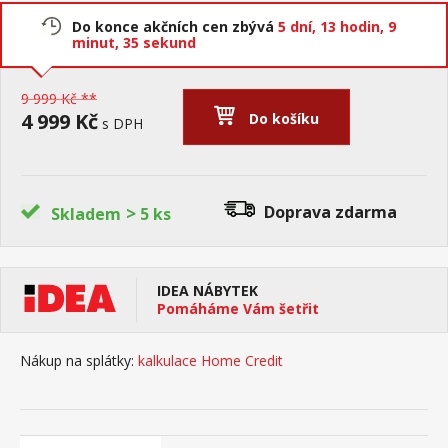
Do konce akčních cen zbývá
5 dní,
13 hodin,
9
minut,
34 sekund
9 999 Kč **
4 999 Kč
Do košíku
s DPH
>
Doprava zdarma
Skladem
5 ks
IDEA NÁBYTEK
Pomáháme Vám šetřit
Nákup na splátky:
kalkulace Home Credit