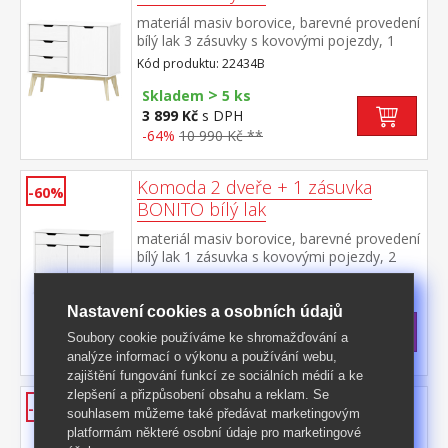
materiál masiv borovice, barevné provedení
bílý lak 3 zásuvky s kovovými pojezdy, 1
dvířka, 1 police
Kód produktu: 22434B
>
Skladem
5 ks
3 899 Kč
s DPH
-64%
10 990 Kč **
Komoda 2 dveře + 1 zásuvka
-60%
BONITO bílý lak
materiál masiv borovice, barevné provedení
bílý lak 1 zásuvka s kovovými pojezdy, 2
dvířka, 1 police
Kód produktu: 22435B
>
Skladem
5 ks
Nastavení cookies a osobních údajů
3 399 Kč
s DPH
Soubory cookie používáme ke shromažďování a
-60%
8 499 Kč **
analýze informací o výkonu a používání webu,
zajištění fungování funkcí ze sociálních médií a ke
zlepšení a přizpůsobení obsahu a reklam. Se
Komoda 2 dveře + 3 zásuvky
-65%
souhlasem můžeme také předávat marketingovým
BONITO bílý lak
platformám některé osobní údaje pro marketingové