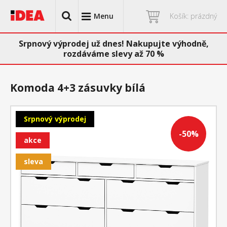
Menu
Košík: prázdný
Srpnový výprodej už dnes! Nakupujte výhodně,
rozdáváme slevy až 70 %
Komoda 4+3 zásuvky bílá
Srpnový výprodej
-50%
akce
sleva