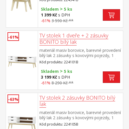
>
Skladem
5 ks
1 399 Kč
s DPH
-61%
3 590 Kč **
TV stolek 1 dveře + 2 zásuvky
-61%
BONITO bílý lak
materiál masiv borovice, barevné provedení
bílý lak 2 zásuvky s kovovými pojezdy, 1
dvířka, 1 police otvor na protažení kabelů
Kód produktu: 224101B
>
Skladem
5 ks
3 199 Kč
s DPH
-61%
8 290 Kč **
TV stolek 2 zásuvky BONITO bílý
-63%
lak
materiál masiv borovice, barevné provedení
bílý lak 2 zásuvky s kovovými pojezdy, 1
police otvor na protažení kabelů
Kód produktu: 224105B