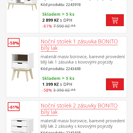
Kód produktu: 224391B
>
Skladem
5 ks
2 899 Kč
s DPH
-61%
7 590 Kč **
Noční stolek 1 zásuvka BONITO
-58%
bílý lak
materiál masiv borovice, barevné provedení
bílý lak 1 zásuvka s kovovými pojezdy
Kód produktu: 224343B
>
Skladem
5 ks
1 399 Kč
s DPH
-58%
3 390 Kč **
Noční stolek 2 zásuvky BONITO
-61%
bílý lak
materiál masiv borovice, barevné provedení
bílý lak 2 zásuvky s kovovými pojezdy
Kód produktu: 224341B