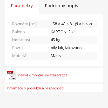
Parametry
Podrobný popis
Rozměry [cm]
158 × 40 × 81 (š × h × v)
Baleno
KARTON: 2 ks
Hmotnost
45
kg
Povrch
bílý lak, lakováno
Materiál
Masiv
návod k montáži ke stažení zde
Informace o produktu a bezpečnosti