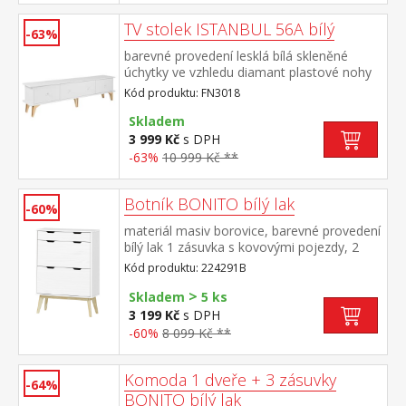
TV stolek ISTANBUL 56A bílý
-63%
barevné provedení lesklá bílá skleněné
úchytky ve vzhledu diamant plastové nohy
ve zlaté barvě, výška nohy 19 cm 3
Kód produktu: FN3018
výklopná dvířka, maximální doporučené
zatížení 30 kg
Skladem
3 999 Kč
s DPH
-63%
10 999 Kč **
Botník BONITO bílý lak
-60%
materiál masiv borovice, barevné provedení
bílý lak 1 zásuvka s kovovými pojezdy, 2
dvouřadé výklopy
Kód produktu: 224291B
>
Skladem
5 ks
3 199 Kč
s DPH
-60%
8 099 Kč **
Komoda 1 dveře + 3 zásuvky
-64%
BONITO bílý lak