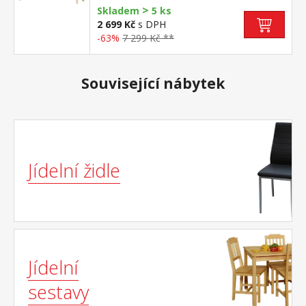
>
Skladem
5 ks
2 699 Kč
s DPH
-63%
7 299 Kč **
Související nábytek
Jídelní židle
Jídelní
sestavy