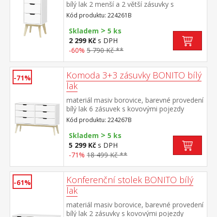
bílý lak 2 menší a 2 větší zásuvky s
kovovými pojezdy
Kód produktu: 224261B
>
Skladem
5 ks
2 299 Kč
s DPH
-60%
5 790 Kč **
Komoda 3+3 zásuvky BONITO bílý
-71%
lak
materiál masiv borovice, barevné provedení
bílý lak 6 zásuvek s kovovými pojezdy
Kód produktu: 224267B
>
Skladem
5 ks
5 299 Kč
s DPH
-71%
18 499 Kč **
Konferenční stolek BONITO bílý
-61%
lak
materiál masiv borovice, barevné provedení
bílý lak 2 zásuvky s kovovými pojezdy