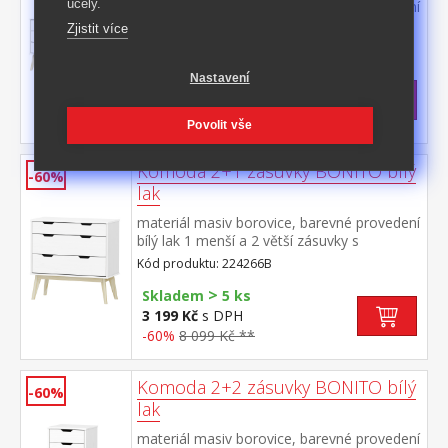
účely.
materiál masiv borovice, barevné provedení
bílý lak 3 zásuvky s kovovými pojezdy, 2
Zjistit více
dvířka, 1 police
Kód produktu: 22431B
>
Skladem
5 ks
Nastavení
4 999 Kč
s DPH
-65%
14 390 Kč **
Povolit vše
Komoda 2+1 zásuvky BONITO bílý
-60%
lak
materiál masiv borovice, barevné provedení
bílý lak 1 menší a 2 větší zásuvky s
kovovými pojezdy
Kód produktu: 224266B
>
Skladem
5 ks
3 199 Kč
s DPH
-60%
8 099 Kč **
Komoda 2+2 zásuvky BONITO bílý
-60%
lak
materiál masiv borovice, barevné provedení