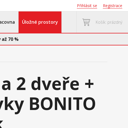
Přihlásit se
Registrace
acovna
Úložné prostory
Košík: prázdný
 až 70 %
 2 dveře +
vky BONITO
k