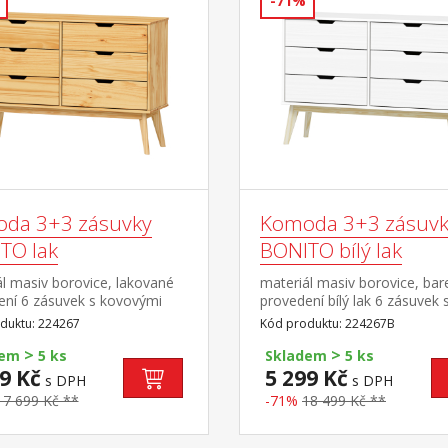
-71%
da 3+3 zásuvky
Komoda 3+3 zásuvk
TO lak
BONITO bílý lak
l masiv borovice, lakované
materiál masiv borovice, ba
ení 6 zásuvek s kovovými
provedení bílý lak 6 zásuvek 
y
kovovými pojezdy
duktu: 224267
Kód produktu: 224267B
>
>
dem
5 ks
Skladem
5 ks
9 Kč
5 299 Kč
s DPH
s DPH
17 699 Kč **
-71%
18 499 Kč **