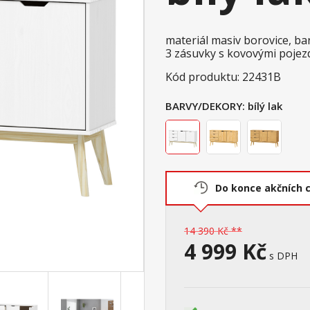
materiál masiv borovice, ba
3 zásuvky s kovovými pojezdy
Kód produktu: 22431B
BARVY/DEKORY:
bílý lak
Do konce akčních 
14 390 Kč **
4 999 Kč
s DPH