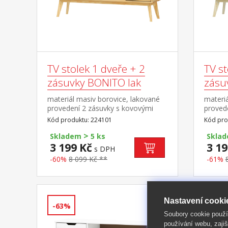
TV stolek 1 dveře + 2
TV st
zásuvky BONITO lak
zásu
materiál masiv borovice, lakované
materiá
provedení 2 zásuvky s kovovými
provede
pojezdy, 1 dvířka, 1 police otvor na
kovovým
Kód produktu: 224101
Kód pro
protažení kabelů
police 
>
Skladem
5 ks
Skla
3 199 Kč
3 19
s DPH
-60%
8 099 Kč **
-61%
Nastavení cooki
-63%
-63%
Soubory cookie použ
používání webu, zajiš