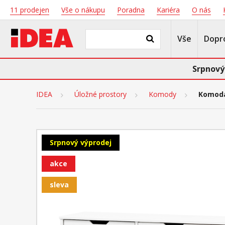
11 prodejen
Vše o nákupu
Poradna
Kariéra
O nás
Vše
Dopr
Srpnový
IDEA
Úložné prostory
Komody
Komoda
Srpnový výprodej
akce
sleva