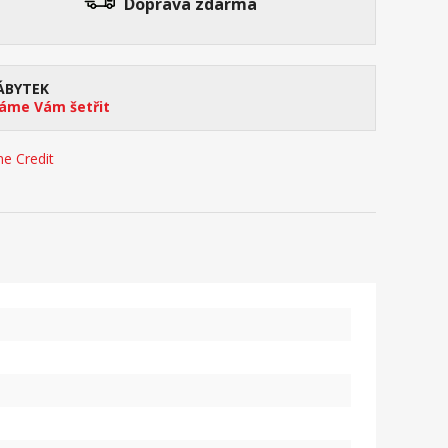
Doprava zdarma
ÁBYTEK
me Vám šetřit
e Credit