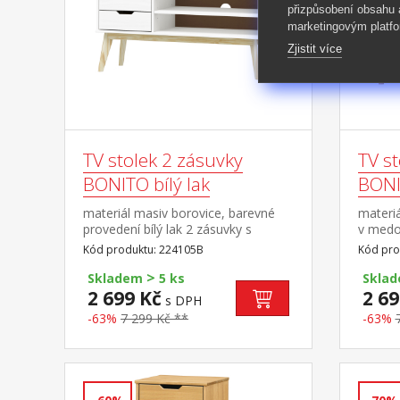
přizpůsobení obsahu
marketingovým platfo
Zjistit více
TV stolek 2 zásuvky
TV st
BONITO bílý lak
BONI
materiál masiv borovice, barevné
materi
provedení bílý lak 2 zásuvky s
v medo
kovovými pojezdy, 1 police otvor na
kovovým
Kód produktu: 224105B
Kód pro
protažení kabelů
protaže
>
Skladem
5 ks
Skla
2 699 Kč
2 69
s DPH
-63%
7 299 Kč **
-63%