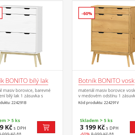
-60%
k BONITO bílý lak
Botník BONITO vosk
l masiv borovice, barevné
materiál masiv borovice vos
ní bílý lak 1 zásuvka s
v medovém odstínu 1 zásuvk
mi pojezdy, 2 dvouřadé
kovovými pojezdy, 2 dvouřa
duktu: 224291B
Kód produktu: 224291V
y
výklopy
>
>
dem
5 ks
Skladem
5 ks
9 Kč
3 199 Kč
s DPH
s DPH
8 099 Kč **
-60%
8 099 Kč **