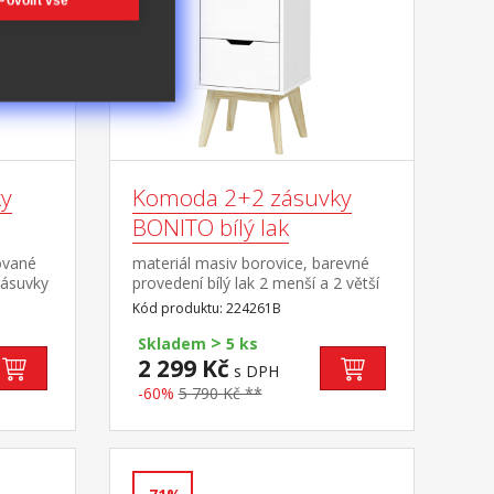
Povolit vše
y
Komoda 2+2 zásuvky
BONITO bílý lak
ované
materiál masiv borovice, barevné
zásuvky
provedení bílý lak 2 menší a 2 větší
zásuvky s kovovými pojezdy
Kód produktu: 224261B
>
Skladem
5 ks
2 299 Kč
s DPH
-60%
5 790 Kč **