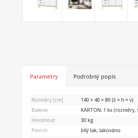
Parametry
Podrobný popis
Rozměry [cm]
140 × 40 × 80 (š × h × v)
Baleno
KARTON: 1 ks (rozměry, š
Hmotnost
30
kg
Povrch
bílý lak, lakováno