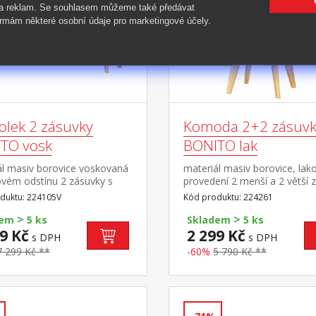
 a reklam. Se souhlasem můžeme také předávat
rmám některé osobní údaje pro marketingové účely.
olek 2 zásuvky
Komoda 2+2 zásuvk
TO vosk
BONITO lak
ál masiv borovice voskovaná
materiál masiv borovice, lak
vém odstínu 2 zásuvky s
provedení 2 menší a 2 větší 
i pojezdy, 1 police otvor na
s kovovými pojezdy
duktu: 224105V
Kód produktu: 224261
ní kabelů
>
>
dem
5 ks
Skladem
5 ks
9 Kč
2 299 Kč
s DPH
s DPH
7 299 Kč **
-60%
5 790 Kč **