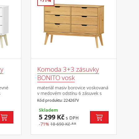
-71%
y
Komoda 3+3 zásuvky
BONITO vosk
revné
materiál masiv borovice voskovaná
s
v medovém odstínu 6 zásuvek s
kovovými pojezdy
Kód produktu: 224267V
Skladem
5 299 Kč
s DPH
-71%
18 690 Kč **