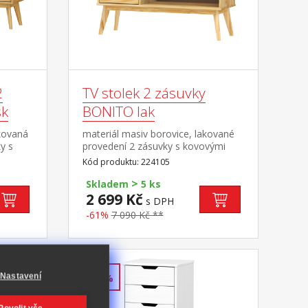
2
TV stolek 2 zásuvky
sk
BONITO lak
kovaná
materiál masiv borovice, lakované
y s
provedení 2 zásuvky s kovovými
1
pojezdy, 1 police otvor na protažení
Kód produktu: 224105
belů
kabelů
>
Skladem
5 ks
2 699 Kč
s DPH
-61%
7 090 Kč **
Nastavení
-60%