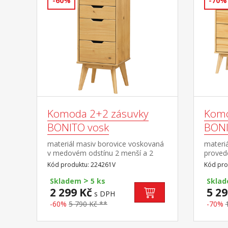
-60%
-70%
Komoda 2+2 zásuvky
Komo
BONITO vosk
BONI
materiál masiv borovice voskovaná
materiá
v medovém odstínu 2 menší a 2
proved
větší zásuvky s kovovými pojezdy
pojezd
Kód produktu: 224261V
Kód pro
>
Skladem
5 ks
Skla
2 299 Kč
5 29
s DPH
-60%
5 790 Kč **
-70%