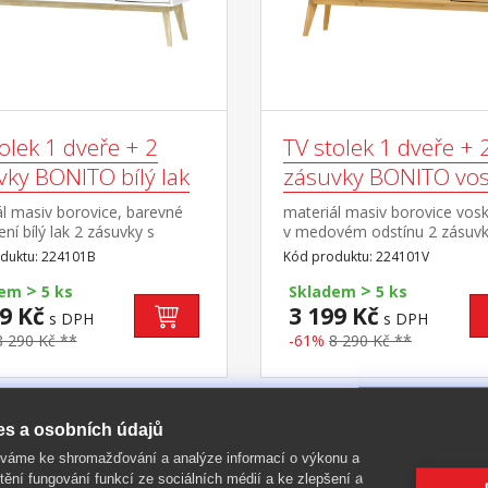
olek 1 dveře + 2
TV stolek 1 dveře + 
vky BONITO bílý lak
zásuvky BONITO vo
l masiv borovice, barevné
materiál masiv borovice vos
ní bílý lak 2 zásuvky s
v medovém odstínu 2 zásuvk
i pojezdy, 1 dvířka, 1
kovovými pojezdy, 1 dvířka, 
duktu: 224101B
Kód produktu: 224101V
otvor na protažení kabelů
police otvor na protažení ka
>
>
dem
5 ks
Skladem
5 ks
9 Kč
3 199 Kč
s DPH
s DPH
8 290 Kč **
-61%
8 290 Kč **
es a osobních údajů
-60%
íváme ke shromažďování a analýze informací o výkonu a
tění fungování funkcí ze sociálních médií a ke zlepšení a