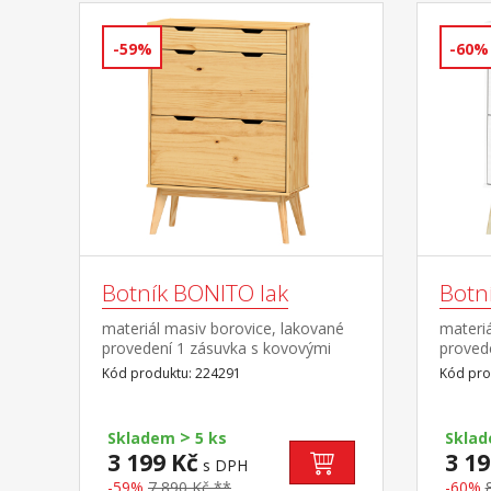
-59%
-60%
Botník BONITO lak
Botní
materiál masiv borovice, lakované
materiá
provedení 1 zásuvka s kovovými
provede
pojezdy, 2 dvouřadé výklopy
kovový
Kód produktu: 224291
Kód pro
výklop
>
Skladem
5 ks
Skla
3 199 Kč
3 19
s DPH
-59%
7 890 Kč **
-60%