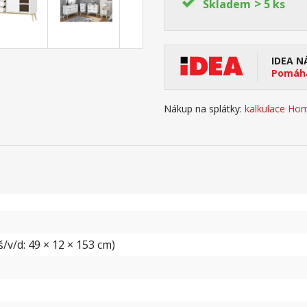
>
Skladem
5 ks
IDEA N
Pomáhá
Nákup na splátky:
kalkulace Hom
/v/d: 49 × 12 × 153 cm)