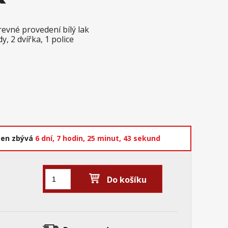
revné provedení bílý lak
, 2 dvířka, 1 police
cen zbývá
6 dní,
7 hodin,
25 minut,
42 sekund
Do košíku