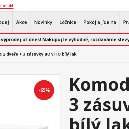
Kontakt
odej
Akce
Novinky
Ložnice
Pokoj a jídelna
Pr
 výprodej už dnes! Nakupujte výhodně, rozdáváme slevy
 2 dveře + 3 zásuvky BONITO bílý lak
Komoda
-65%
3 zásu
bílý la