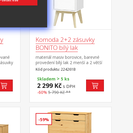
Povolit vše
y
Komoda 2+2 zásuvky
BONITO bílý lak
ované
materiál masiv borovice, barevné
zásuvky
provedení bílý lak 2 menší a 2 větší
zásuvky s kovovými pojezdy
Kód produktu: 224261B
>
Skladem
5 ks
2 299 Kč
s DPH
-60%
5 790 Kč **
-59%