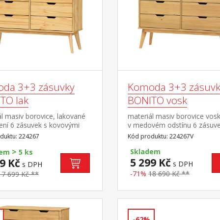
da 3+3 zásuvky
Komoda 3+3 zásuvk
TO lak
BONITO vosk
l masiv borovice, lakované
materiál masiv borovice vos
ení 6 zásuvek s kovovými
v medovém odstínu 6 zásuve
y
kovovými pojezdy
duktu: 224267
Kód produktu: 224267V
>
Skladem
dem
5 ks
5 299 Kč
9 Kč
s DPH
s DPH
-71%
18 690 Kč **
17 699 Kč **
-62%