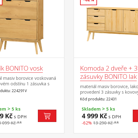
ík BONITO vosk
Komoda 2 dveře + 3
zásuvky BONITO lak
ál masiv borovice voskovaná
vém odstínu 1 zásuvka s
materiál masiv borovice, lak
mi pojezdy, 2 dvouřadé
duktu: 224291V
provedení 3 zásuvky s kovov
y
pojezdy, 2 dvířka, 1 police
Kód produktu: 22431
>
>
dem
5 ks
Skladem
5 ks
9 Kč
4 999 Kč
s DPH
s DPH
8 099 Kč **
-62%
13 290 Kč **