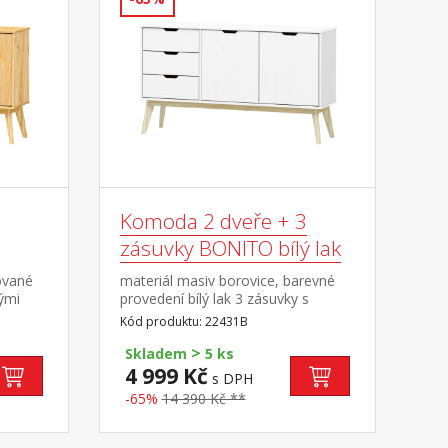
Komoda 2 dveře + 3
zásuvky BONITO bílý lak
ované
materiál masiv borovice, barevné
ými
provedení bílý lak 3 zásuvky s
kovovými pojezdy, 2 dvířka, 1 police
Kód produktu: 22431B
>
Skladem
5 ks
4 999 Kč
s DPH
-65%
14 390 Kč **