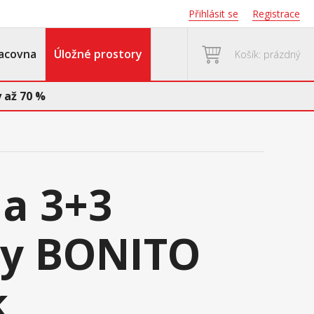
Přihlásit se
Registrace
acovna
Úložné prostory
Košík: prázdný
 až 70 %
a 3+3
ky BONITO
k