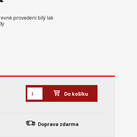
revné provedení bílý lak
dy
Do košíku
Doprava zdarma