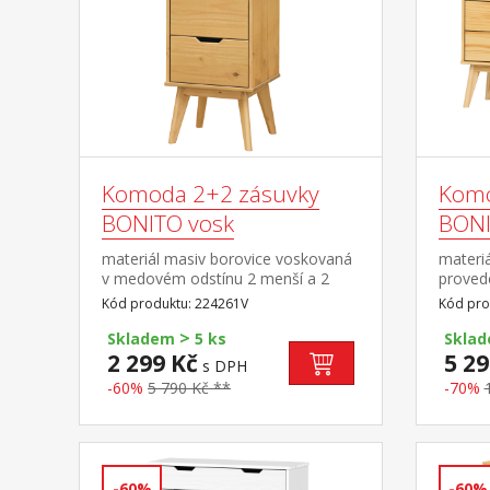
Komoda 2+2 zásuvky
Komo
BONITO vosk
BONI
materiál masiv borovice voskovaná
materiá
v medovém odstínu 2 menší a 2
proved
větší zásuvky s kovovými pojezdy
pojezd
Kód produktu: 224261V
Kód pro
>
Skladem
5 ks
Skla
2 299 Kč
5 29
s DPH
-60%
5 790 Kč **
-70%
-60%
-60%