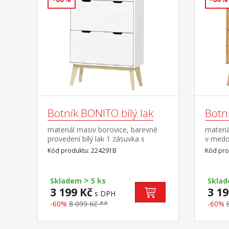
Botník BONITO bílý lak
Botn
materiál masiv borovice, barevné
materi
provedení bílý lak 1 zásuvka s
v medo
kovovými pojezdy, 2 dvouřadé
kovový
Kód produktu: 224291B
Kód pro
výklopy
výklop
>
Skladem
5 ks
Skla
3 199 Kč
3 19
s DPH
-60%
8 099 Kč **
-60%