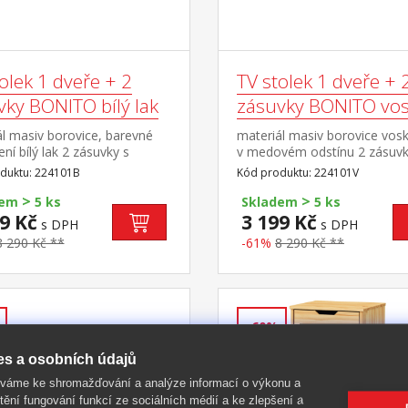
olek 1 dveře + 2
TV stolek 1 dveře + 
vky BONITO bílý lak
zásuvky BONITO vo
l masiv borovice, barevné
materiál masiv borovice vos
ní bílý lak 2 zásuvky s
v medovém odstínu 2 zásuvk
i pojezdy, 1 dvířka, 1
kovovými pojezdy, 1 dvířka, 
duktu: 224101B
Kód produktu: 224101V
otvor na protažení kabelů
police otvor na protažení ka
>
>
dem
5 ks
Skladem
5 ks
9 Kč
3 199 Kč
s DPH
s DPH
8 290 Kč **
-61%
8 290 Kč **
-60%
es a osobních údajů
íváme ke shromažďování a analýze informací o výkonu a
tění fungování funkcí ze sociálních médií a ke zlepšení a