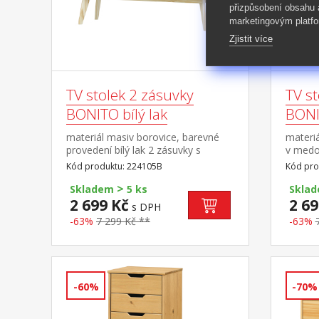
přizpůsobení obsahu
marketingovým platfo
Zjistit více
TV stolek 2 zásuvky
TV st
BONITO bílý lak
BONI
materiál masiv borovice, barevné
materi
provedení bílý lak 2 zásuvky s
v medo
kovovými pojezdy, 1 police otvor na
kovovým
Kód produktu: 224105B
Kód pro
protažení kabelů
protaže
>
Skladem
5 ks
Skla
2 699 Kč
2 69
s DPH
-63%
7 299 Kč **
-63%
-60%
-70%