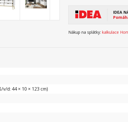
IDEA N
Pomáhá
Nákup na splátky:
kalkulace Hom
/v/d: 44 × 10 × 123 cm)