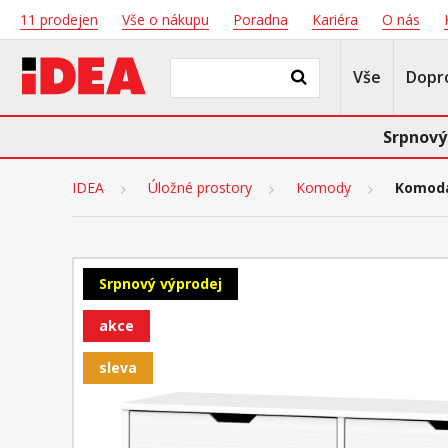
11 prodejen
Vše o nákupu
Poradna
Kariéra
O nás
Vše
Dopr
Srpnový
IDEA
Úložné prostory
Komody
Komoda
Srpnový výprodej
akce
sleva