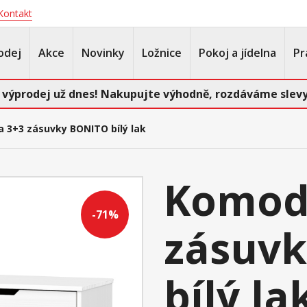
Kontakt
odej
Akce
Novinky
Ložnice
Pokoj a jídelna
Pr
 výprodej už dnes! Nakupujte výhodně, rozdáváme slevy
 3+3 zásuvky BONITO bílý lak
Komod
-71%
zásuv
bílý la