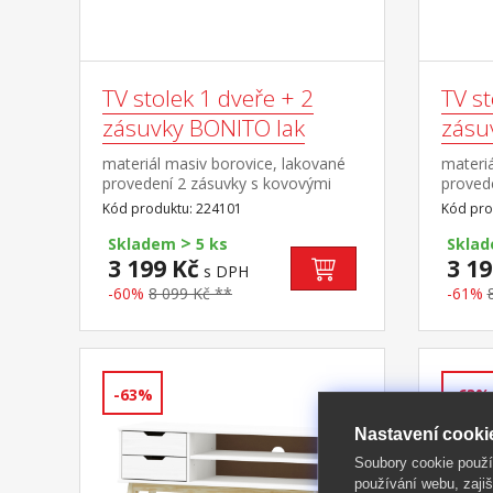
TV stolek 1 dveře + 2
TV st
zásuvky BONITO lak
zásu
materiál masiv borovice, lakované
materiá
provedení 2 zásuvky s kovovými
provede
pojezdy, 1 dvířka, 1 police otvor na
kovovým
Kód produktu: 224101
Kód pro
protažení kabelů
police 
>
Skladem
5 ks
Skla
3 199 Kč
3 19
s DPH
-60%
8 099 Kč **
-61%
-63%
-63%
Nastavení cooki
Soubory cookie použ
používání webu, zajiš