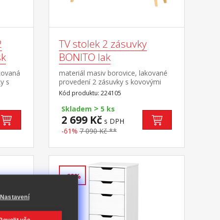
2
TV stolek 2 zásuvky
sk
BONITO lak
kovaná
materiál masiv borovice, lakované
y s
provedení 2 zásuvky s kovovými
1
pojezdy, 1 police otvor na protažení
Kód produktu: 224105
belů
kabelů
>
Skladem
5 ks
2 699 Kč
s DPH
-61%
7 090 Kč **
-60%
Nastavení