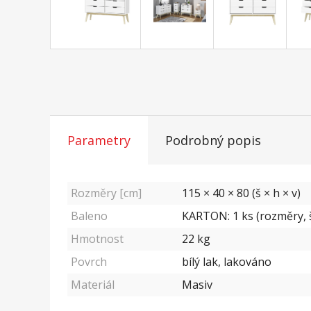
Parametry
Podrobný popis
Rozměry [cm]
115 × 40 × 80 (š × h × v)
Baleno
KARTON: 1 ks (rozměry, š
Hmotnost
22
kg
Povrch
bílý lak, lakováno
Materiál
Masiv