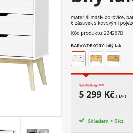
materiál masiv borovice, ba
6 zásuvek s kovovými pojez
Kód produktu: 224267B
BARVY/DEKORY:
bílý lak
18 499 Kč **
5 299 Kč
s DPH
>
Skladem
5 ks