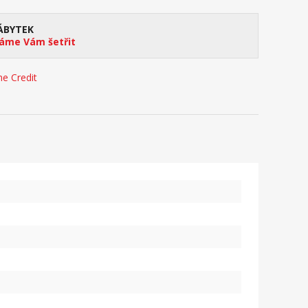
ÁBYTEK
me Vám šetřit
e Credit