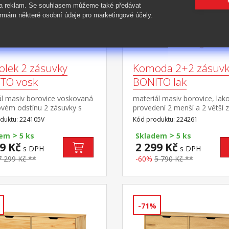
 a reklam. Se souhlasem můžeme také předávat
rmám některé osobní údaje pro marketingové účely.
olek 2 zásuvky
Komoda 2+2 zásuvk
TO vosk
BONITO lak
ál masiv borovice voskovaná
materiál masiv borovice, lak
vém odstínu 2 zásuvky s
provedení 2 menší a 2 větší 
i pojezdy, 1 police otvor na
s kovovými pojezdy
duktu: 224105V
Kód produktu: 224261
ní kabelů
>
>
dem
5 ks
Skladem
5 ks
9 Kč
2 299 Kč
s DPH
s DPH
7 299 Kč **
-60%
5 790 Kč **
-71%