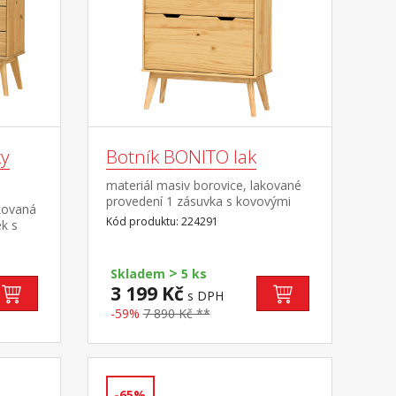
y
Botník BONITO lak
materiál masiv borovice, lakované
provedení 1 zásuvka s kovovými
kovaná
pojezdy, 2 dvouřadé výklopy
Kód produktu: 224291
k s
>
Skladem
5 ks
3 199 Kč
s DPH
-59%
7 890 Kč **
-65%