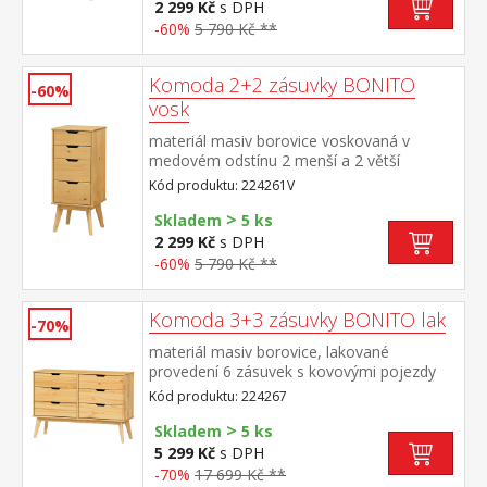
2 299 Kč
s DPH
-60%
5 790 Kč **
Komoda 2+2 zásuvky BONITO
-60%
vosk
materiál masiv borovice voskovaná v
medovém odstínu 2 menší a 2 větší
zásuvky s kovovými pojezdy
Kód produktu: 224261V
>
Skladem
5 ks
2 299 Kč
s DPH
-60%
5 790 Kč **
Komoda 3+3 zásuvky BONITO lak
-70%
materiál masiv borovice, lakované
provedení 6 zásuvek s kovovými pojezdy
Kód produktu: 224267
>
Skladem
5 ks
5 299 Kč
s DPH
-70%
17 699 Kč **