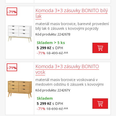
Komoda 3+3 zásuvky BONITO bílý
-71%
lak
materiál masiv borovice, barevné provedení
bílý lak 6 zásuvek s kovovými pojezdy
Kód produktu: 224267B
>
Skladem
5 ks
5 299 Kč
s DPH
-71%
18 499 Kč **
Komoda 3+3 zásuvky BONITO
-71%
vosk
materiál masiv borovice voskovaná v
medovém odstínu 6 zásuvek s kovovými
pojezdy
Kód produktu: 224267V
Skladem
5 299 Kč
s DPH
-71%
18 690 Kč **