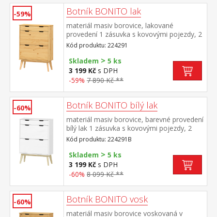
Botník BONITO lak
-59%
materiál masiv borovice, lakované
provedení 1 zásuvka s kovovými pojezdy, 2
dvouřadé výklopy
Kód produktu: 224291
>
Skladem
5 ks
3 199 Kč
s DPH
-59%
7 890 Kč **
Botník BONITO bílý lak
-60%
materiál masiv borovice, barevné provedení
bílý lak 1 zásuvka s kovovými pojezdy, 2
dvouřadé výklopy
Kód produktu: 224291B
>
Skladem
5 ks
3 199 Kč
s DPH
-60%
8 099 Kč **
Botník BONITO vosk
-60%
materiál masiv borovice voskovaná v