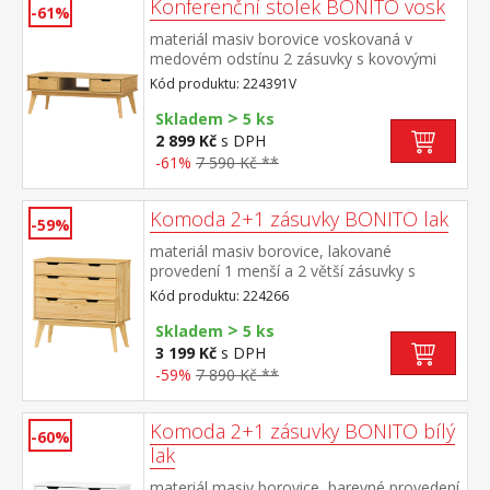
Konferenční stolek BONITO vosk
-61%
materiál masiv borovice voskovaná v
medovém odstínu 2 zásuvky s kovovými
pojezdy
Kód produktu: 224391V
>
Skladem
5 ks
2 899 Kč
s DPH
-61%
7 590 Kč **
Komoda 2+1 zásuvky BONITO lak
-59%
materiál masiv borovice, lakované
provedení 1 menší a 2 větší zásuvky s
kovovými pojezdy
Kód produktu: 224266
>
Skladem
5 ks
3 199 Kč
s DPH
-59%
7 890 Kč **
Komoda 2+1 zásuvky BONITO bílý
-60%
lak
materiál masiv borovice, barevné provedení