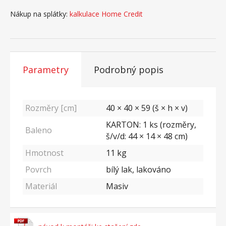
Nákup na splátky:
kalkulace Home Credit
Parametry
Podrobný popis
Rozměry [cm]
40 × 40 × 59 (š × h × v)
KARTON: 1 ks (rozměry,
Baleno
š/v/d: 44 × 14 × 48 cm)
Hmotnost
11
kg
Povrch
bílý lak, lakováno
Materiál
Masiv