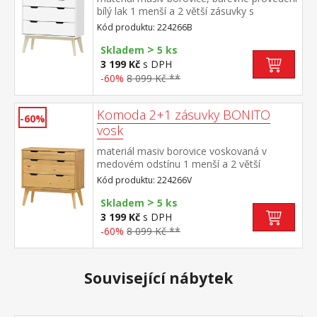
bílý lak 1 menší a 2 větší zásuvky s
kovovými pojezdy
Kód produktu: 224266B
>
Skladem
5 ks
3 199 Kč
s DPH
-60%
8 099 Kč **
Komoda 2+1 zásuvky BONITO
-60%
vosk
materiál masiv borovice voskovaná v
medovém odstínu 1 menší a 2 větší
zásuvky s kovovými pojezdy
Kód produktu: 224266V
>
Skladem
5 ks
3 199 Kč
s DPH
-60%
8 099 Kč **
Související nábytek