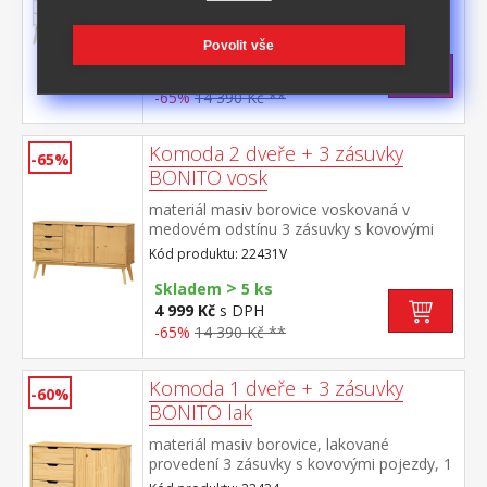
dvířka, 1 police
Kód produktu: 22431B
Povolit vše
>
Skladem
5 ks
4 999 Kč
s DPH
-65%
14 390 Kč **
Komoda 2 dveře + 3 zásuvky
-65%
BONITO vosk
materiál masiv borovice voskovaná v
medovém odstínu 3 zásuvky s kovovými
pojezdy, 2 dvířka, 1 police
Kód produktu: 22431V
>
Skladem
5 ks
4 999 Kč
s DPH
-65%
14 390 Kč **
Komoda 1 dveře + 3 zásuvky
-60%
BONITO lak
materiál masiv borovice, lakované
provedení 3 zásuvky s kovovými pojezdy, 1
dvířka, 1 police