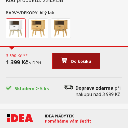
Kód produktu: 224343B
BARVY/DEKORY:
bílý lak
3 390 Kč **
1 399 Kč
Do košíku
s DPH
>
Doprava zdarma
při
Skladem
5 ks
nákupu nad 3 999 Kč
IDEA NÁBYTEK
Pomáháme Vám šetřit