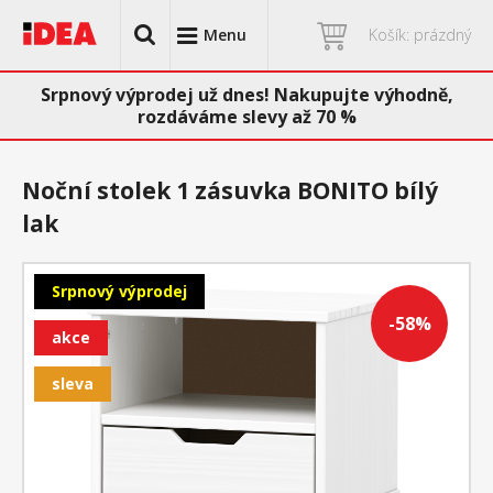
Menu
Košík: prázdný
Srpnový výprodej už dnes! Nakupujte výhodně,
rozdáváme slevy až 70 %
Noční stolek 1 zásuvka BONITO bílý
lak
Srpnový výprodej
-58%
akce
sleva