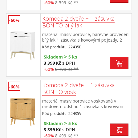
-60%
8 599 Kč **
Komoda 2 dveře + 1 zásuvka
-60%
BONITO bílý lak
materiál masiv borovice, barevné provedení
bílý lak 1 zásuvka s kovovými pojezdy, 2
dvířka, 1 police
Kód produktu: 22435B
>
Skladem
5 ks
3 399 Kč
s DPH
-60%
8 499 Kč **
Komoda 2 dveře + 1 zásuvka
-60%
BONITO vosk
materiál masiv borovice voskovaná v
medovém odstínu 1 zásuvka s kovovými
pojezdy, 2 dvířka, 1 police
Kód produktu: 22435V
>
Skladem
5 ks
3 399 Kč
s DPH
-60%
8 499 Kč **