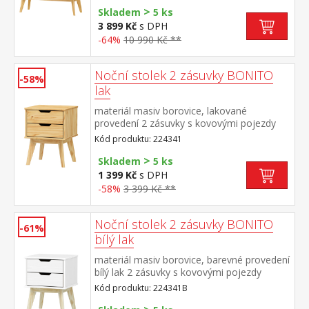
>
Skladem
5 ks
3 899 Kč
s DPH
-64%
10 990 Kč **
Noční stolek 2 zásuvky BONITO
-58%
lak
materiál masiv borovice, lakované
provedení 2 zásuvky s kovovými pojezdy
Kód produktu: 224341
>
Skladem
5 ks
1 399 Kč
s DPH
-58%
3 399 Kč **
Noční stolek 2 zásuvky BONITO
-61%
bílý lak
materiál masiv borovice, barevné provedení
bílý lak 2 zásuvky s kovovými pojezdy
Kód produktu: 224341B