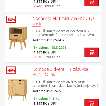
1 399 Kč
s DPH
-54%
3 099 Kč **
Noční stolek 1 zásuvka BONITO
-58%
vosk
materiál masiv borovice voskovaná v
medovém odstínu 1 zásuvka s kovovými
pojezdy
Kód produktu: 224343V
Skladem: 18.8.2026
1 399 Kč
s DPH
-58%
3 390 Kč **
Komoda 2 dveře + 1 zásuvka
-60%
BONITO lak
materiál masiv borovice, lakované
provedení 1 zásuvka s kovovými pojezdy, 2
dvířka, 1 police
Kód produktu: 22435
>
Skladem
5 ks
3 399 Kč
s DPH