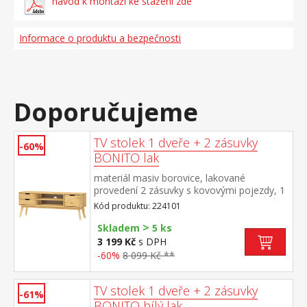
návod k montáži ke stažení zde
Informace o produktu a bezpečnosti
Doporučujeme
TV stolek 1 dveře + 2 zásuvky
-60%
BONITO lak
materiál masiv borovice, lakované
provedení 2 zásuvky s kovovými pojezdy, 1
dvířka, 1 police otvor na protažení kabelů
Kód produktu: 224101
>
Skladem
5 ks
3 199 Kč
s DPH
-60%
8 099 Kč **
TV stolek 1 dveře + 2 zásuvky
-61%
BONITO bílý lak