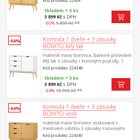
Kód produktu: 22434
>
Skladem
5 ks
3 899 Kč
s DPH
-60%
9 890 Kč **
Komoda 1 dveře + 3 zásuvky
-64%
BONITO bílý lak
materiál masiv borovice, barevné provedení
bílý lak 3 zásuvky s kovovými pojezdy, 1
dvířka, 1 police
Kód produktu: 22434B
>
Skladem
5 ks
3 899 Kč
s DPH
-64%
10 990 Kč **
Komoda 1 dveře + 3 zásuvky
-64%
BONITO vosk
materiál masiv borovice voskovaná v
medovém odstínu 3 zásuvky s kovovými
pojezdy, 1 dvířka, 1 police
Kód produktu: 22434V