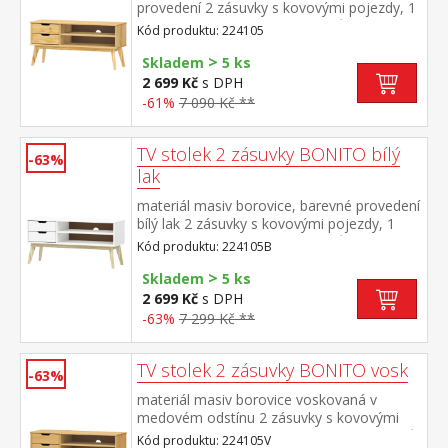
provedení 2 zásuvky s kovovými pojezdy, 1
police otvor na protažení kabelů
Kód produktu: 224105
>
Skladem
5 ks
2 699 Kč
s DPH
-61%
7 090 Kč **
TV stolek 2 zásuvky BONITO bílý
-63%
lak
materiál masiv borovice, barevné provedení
bílý lak 2 zásuvky s kovovými pojezdy, 1
police otvor na protažení kabelů
Kód produktu: 224105B
>
Skladem
5 ks
2 699 Kč
s DPH
-63%
7 299 Kč **
TV stolek 2 zásuvky BONITO vosk
-63%
materiál masiv borovice voskovaná v
medovém odstínu 2 zásuvky s kovovými
pojezdy, 1 police otvor na protažení kabelů
Kód produktu: 224105V