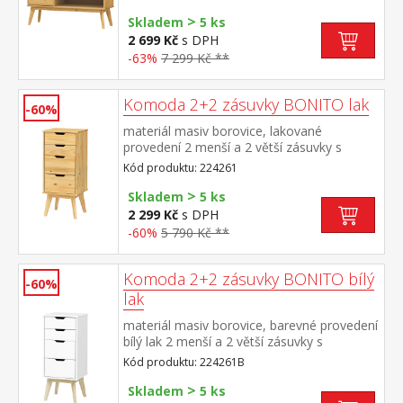
>
Skladem
5 ks
2 699 Kč
s DPH
-63%
7 299 Kč **
Komoda 2+2 zásuvky BONITO lak
-60%
materiál masiv borovice, lakované
provedení 2 menší a 2 větší zásuvky s
kovovými pojezdy
Kód produktu: 224261
>
Skladem
5 ks
2 299 Kč
s DPH
-60%
5 790 Kč **
Komoda 2+2 zásuvky BONITO bílý
-60%
lak
materiál masiv borovice, barevné provedení
bílý lak 2 menší a 2 větší zásuvky s
kovovými pojezdy
Kód produktu: 224261B
>
Skladem
5 ks