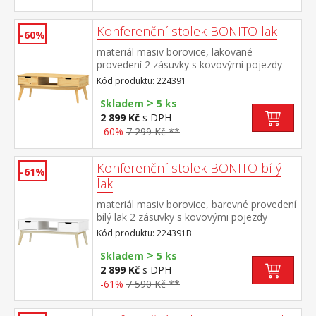
Konferenční stolek BONITO lak
-60%
materiál masiv borovice, lakované
provedení 2 zásuvky s kovovými pojezdy
Kód produktu: 224391
>
Skladem
5 ks
2 899 Kč
s DPH
-60%
7 299 Kč **
Konferenční stolek BONITO bílý
-61%
lak
materiál masiv borovice, barevné provedení
bílý lak 2 zásuvky s kovovými pojezdy
Kód produktu: 224391B
>
Skladem
5 ks
2 899 Kč
s DPH
-61%
7 590 Kč **