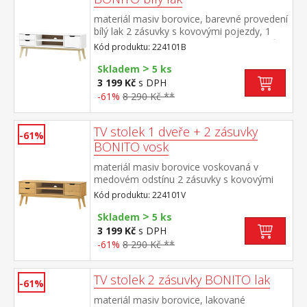
materiál masiv borovice, barevné provedení
bílý lak 2 zásuvky s kovovými pojezdy, 1
dvířka, 1 police otvor na protažení kabelů
Kód produktu: 224101B
>
Skladem
5 ks
3 199 Kč
s DPH
-61%
8 290 Kč **
TV stolek 1 dveře + 2 zásuvky
-61%
BONITO vosk
materiál masiv borovice voskovaná v
medovém odstínu 2 zásuvky s kovovými
pojezdy, 1 dvířka, 1 police otvor na
Kód produktu: 224101V
protažení kabelů
>
Skladem
5 ks
3 199 Kč
s DPH
-61%
8 290 Kč **
TV stolek 2 zásuvky BONITO lak
-61%
materiál masiv borovice, lakované