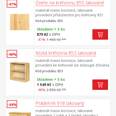
Dveře na knihovnu 855 lakované
-41%
materiál masiv borovice, lakované
provedení příslušenství pro knihovny 851
nebo 853
Kód produktu: 855
>
Skladem
5 ks
879 Kč
s DPH
-41%
1 490 Kč **
Nízká knihovna 853 lakovaná
-46%
materiál masiv borovice, lakované
provedení ke knihovně lze dokoupit dřevěná
dvířka 855 nebo 855K cena knihovny je bez
Kód produktu: 853
dvířek
>
Skladem
5 ks
1 549 Kč
s DPH
-46%
2 890 Kč **
Prádelník 918 lakovaný
-44%
materiál masiv borovice, lakované
provedení 2 úzké a 3 široké zásuvky s