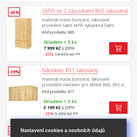
Skříň se 2 zásuvkami 865 lakovaná
-45%
materiál masiv borovice, lakované
provedení šatní skříň vybavená šatní
tyčí dvě široké zásuvky s kovovými
Kód produktu: 865
pojezdy doporučený nástavec 811
>
Skladem
5 ks
7 999 Kč
s DPH
-45%
14 599 Kč **
Nástavec 811 lakovaný
-39%
materiál masiv borovice, lakované
provedení nástavec pro skříně 860, 862 a
865
Kód produktu: 811
>
Skladem
5 ks
3 199 Kč
s DPH
-39%
5 299 Kč **
Noční stolek 810 lakovaný
Nastavení cookies a osobních údajů
-44%