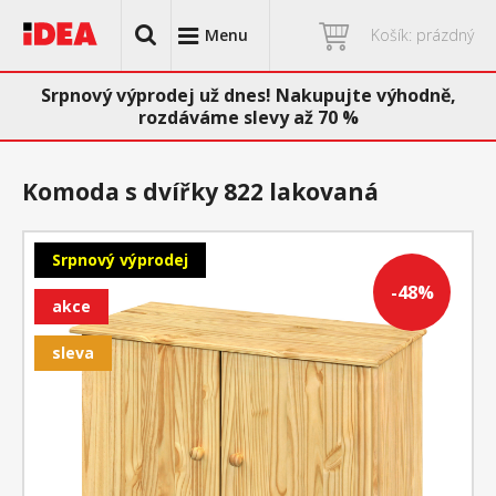
Menu
Košík: prázdný
Srpnový výprodej už dnes! Nakupujte výhodně,
rozdáváme slevy až 70 %
Komoda s dvířky 822 lakovaná
Srpnový výprodej
-48%
akce
sleva