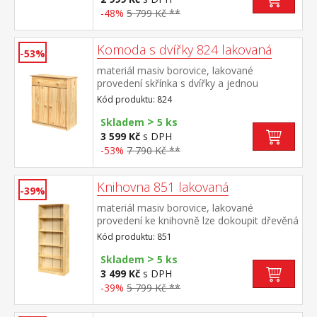
-48%
5 799 Kč **
Komoda s dvířky 824 lakovaná
-53%
materiál masiv borovice, lakované
provedení skřínka s dvířky a jednou
variabilní policí široká zásuvka s kovovými
Kód produktu: 824
pojezdy, hloubka zásuvky 36,5 cm
>
Skladem
5 ks
3 599 Kč
s DPH
-53%
7 790 Kč **
Knihovna 851 lakovaná
-39%
materiál masiv borovice, lakované
provedení ke knihovně lze dokoupit dřevěná
dvířka 855 nebo 855K cena knihovny je bez
Kód produktu: 851
dvířek
>
Skladem
5 ks
3 499 Kč
s DPH
-39%
5 799 Kč **