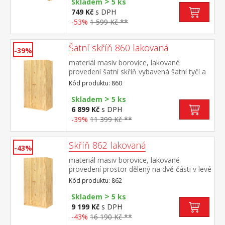
>
Skladem
5 ks
749 Kč
s DPH
-53%
1 599 Kč **
Šatní skříň 860 lakovaná
-39%
materiál masiv borovice, lakované
provedení šatní skříň vybavená šatní tyčí a
policí doporučený nástavec 811
Kód produktu: 860
>
Skladem
5 ks
6 899 Kč
s DPH
-39%
11 399 Kč **
Skříň 862 lakovaná
-43%
materiál masiv borovice, lakované
provedení prostor dělený na dvě části v levé
části šatní tyč a police, v pravé části 5
Kód produktu: 862
variabilních polic doporučený nástavec 811
>
Skladem
5 ks
9 199 Kč
s DPH
-43%
16 190 Kč **