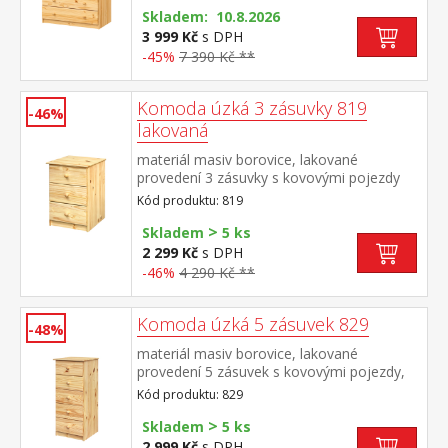
Skladem: 10.8.2026
3 999 Kč
s DPH
-45%
7 390 Kč **
Komoda úzká 3 zásuvky 819
-46%
lakovaná
materiál masiv borovice, lakované
provedení 3 zásuvky s kovovými pojezdy
Kód produktu: 819
>
Skladem
5 ks
2 299 Kč
s DPH
-46%
4 290 Kč **
Komoda úzká 5 zásuvek 829
-48%
materiál masiv borovice, lakované
provedení 5 zásuvek s kovovými pojezdy,
hloubka zásuvky 36,5 cm
Kód produktu: 829
>
Skladem
5 ks
2 999 Kč
s DPH