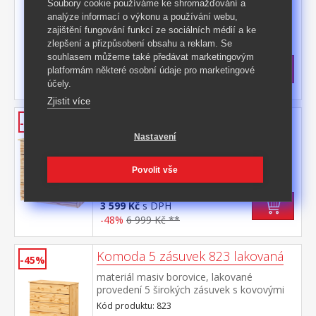
materiál masiv borovice, lakované
Soubory cookie používáme ke shromažďování a
provedení
analýze informací o výkonu a používání webu,
zajištění fungování funkcí ze sociálních médií a ke
Kód produktu: 810
zlepšení a přizpůsobení obsahu a reklam. Se
>
Skladem
5 ks
souhlasem můžeme také předávat marketingovým
769 Kč
s DPH
platformám některé osobní údaje pro marketingové
-44%
1 390 Kč **
účely.
Zjistit více
Komoda 4 zásuvky 817 lakovaná
-48%
Nastavení
materiál masiv borovice, lakované
provedení 4 široké zásuvky s kovovými
pojezdy, hloubka zásuvky 36,5 cm
Kód produktu: 817
Povolit vše
>
Skladem
5 ks
3 599 Kč
s DPH
-48%
6 999 Kč **
Komoda 5 zásuvek 823 lakovaná
-45%
materiál masiv borovice, lakované
provedení 5 širokých zásuvek s kovovými
pojezdy, hloubka zásuvky 36,5 cm
Kód produktu: 823