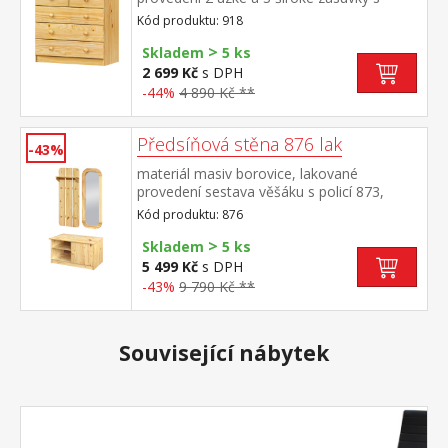
kovovými pojezdy, hloubka zásuvky 32,5
Kód produktu: 918
cm
>
Skladem
5 ks
2 699 Kč
s DPH
-44%
4 890 Kč **
Předsíňová stěna 876 lak
-43%
materiál masiv borovice, lakované
provedení sestava věšáku s policí 873,
botníku 874 a zrcadla 875 rozměr věšáku s
Kód produktu: 876
policí (š/h/v) 47 × 20 × 121 cm rozměr
>
botníku (š/h/v) 91 × 38 × 48 cm rozměr
Skladem
5 ks
zrcadla (š/h/v) 45 × 3 × 120 cm
5 499 Kč
s DPH
-43%
9 790 Kč **
Související nábytek