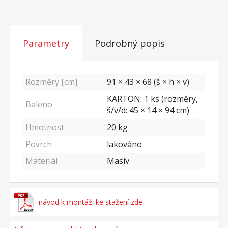
Parametry
Podrobný popis
Rozměry [cm]
91 × 43 × 68 (š × h × v)
KARTON: 1 ks (rozměry,
Baleno
š/v/d: 45 × 14 × 94 cm)
Hmotnost
20
kg
Povrch
lakováno
Materiál
Masiv
návod k montáži ke stažení zde