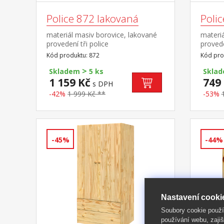
Police 872 lakovaná
Poli
materiál masiv borovice, lakované
materiá
provedení tři police
provede
Kód produktu: 872
Kód pro
>
Skladem
5 ks
Skla
1 159 Kč
749
s DPH
-42%
1 999 Kč **
-53%
-45%
-44%
Nastavení cooki
Soubory cookie použ
používání webu, zajiš