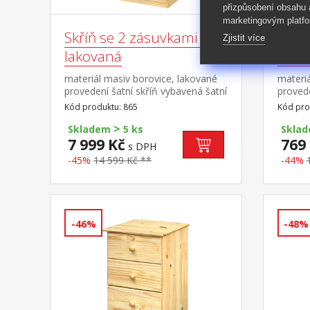
přizpůsobení obsahu
marketingovým platfo
Skříň se 2 zásuvkami 865
Nočn
Zjistit více
lakovaná
lako
materiál masiv borovice, lakované
materiá
provedení šatní skříň vybavená šatní
proved
tyčí dvě široké zásuvky s kovovými
Kód produktu: 865
Kód pro
pojezdy doporučený nástavec 811
>
Skladem
5 ks
Skla
7 999 Kč
769
s DPH
-45%
14 599 Kč **
-44%
-46%
-48%