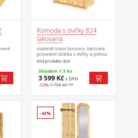
2
Komoda s dvířky 824
lakovaná
ované
materiál masiv borovice, lakované
provedení skřínka s dvířky a jednou
variabilní policí široká zásuvka s
Kód produktu: 824
kovovými pojezdy, hloubka zásuvky
>
36,5 cm
Skladem
5 ks
3 599 Kč
s DPH
-53%
7 790 Kč **
-43%