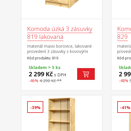
Komoda úzká 3 zásuvky
Komo
819 lakovaná
829
materiál masiv borovice, lakované
materiá
provedení 3 zásuvky s kovovými
proved
pojezdy
pojezd
Kód produktu: 819
Kód pro
>
Skladem
5 ks
Skla
2 299 Kč
2 99
s DPH
-46%
4 290 Kč **
-48%
-39%
-41%