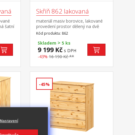
ovaná
Skříň 862 lakovaná
ované
materiál masiv borovice, lakované
ná šatní
provedení prostor dělený na dvě
tavec
části v levé části šatní tyč a police, v
Kód produktu: 862
pravé části 5 variabilních
>
polic doporučený nástavec 811
Skladem
5 ks
9 199 Kč
s DPH
-43%
16 190 Kč **
-45%
Nastavení