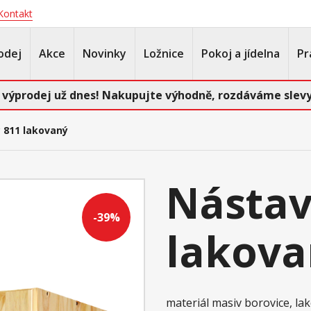
Kontakt
odej
Akce
Novinky
Ložnice
Pokoj a jídelna
Pr
 výprodej už dnes! Nakupujte výhodně, rozdáváme slevy
 811 lakovaný
Nástav
-39%
lakova
materiál masiv borovice, l