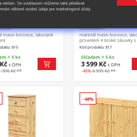
 a reklam. Se souhlasem můžeme také předávat
rmám některé osobní údaje pro marketingové účely.
í stolek 810
Komoda 4 zásuvky 
vaný
lakovaná
l masiv borovice, lakované
materiál masiv borovice, lak
ení
provedení 4 široké zásuvky s
kovovými pojezdy, hloubka 
duktu: 810
Kód produktu: 817
36,5 cm
>
>
dem
5 ks
Skladem
5 ks
 Kč
3 599 Kč
s DPH
s DPH
1 390 Kč **
-48%
6 999 Kč **
-48%