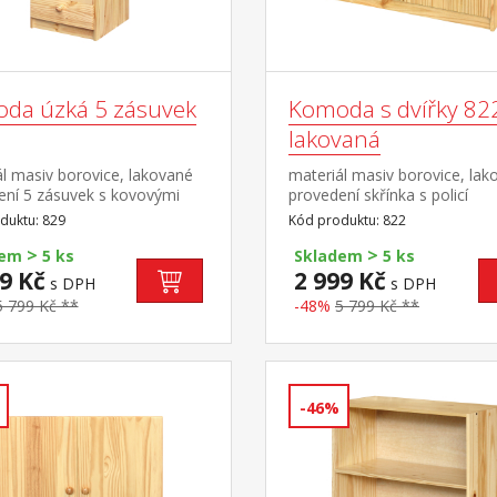
da úzká 5 zásuvek
Komoda s dvířky 82
lakovaná
l masiv borovice, lakované
materiál masiv borovice, lak
ení 5 zásuvek s kovovými
provedení skřínka s policí
y, hloubka zásuvky 36,5 cm
duktu: 829
Kód produktu: 822
>
>
dem
5 ks
Skladem
5 ks
9 Kč
2 999 Kč
s DPH
s DPH
5 799 Kč **
-48%
5 799 Kč **
-46%