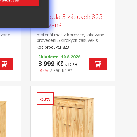
Povolit vše
817
Komoda 5 zásuvek 823
lakovaná
ované
materiál masiv borovice, lakované
provedení 5 širokých zásuvek s
zásuvky
kovovými pojezdy, hloubka zásuvky
Kód produktu: 823
36,5 cm
Skladem: 10.8.2026
3 999 Kč
s DPH
-45%
7 390 Kč **
-53%