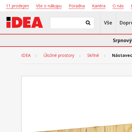
11 prodejen
Vše o nákupu
Poradna
Kariéra
O nás
Vše
Dopr
Srpnový
IDEA
Úložné prostory
Skříně
Nástavec