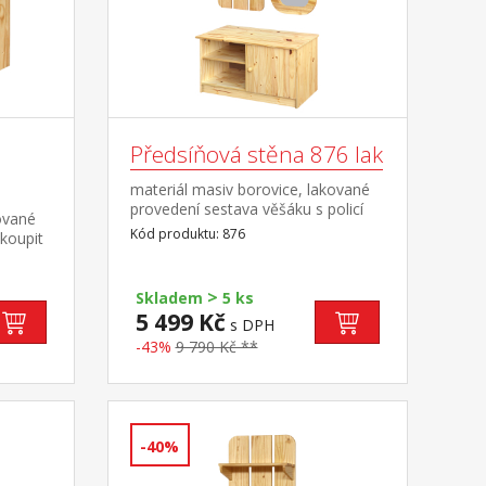
Předsíňová stěna 876 lak
materiál masiv borovice, lakované
provedení sestava věšáku s policí
ované
873, botníku 874 a zrcadla
Kód produktu: 876
koupit
875 rozměr věšáku s policí (š/h/v)
5K cena
47 × 20 × 121 cm rozměr botníku
(š/h/v) 91 × 38 × 48 cm rozměr
>
Skladem
5 ks
zrcadla (š/h/v) 45 × 3 × 120 cm
5 499 Kč
s DPH
-43%
9 790 Kč **
-40%