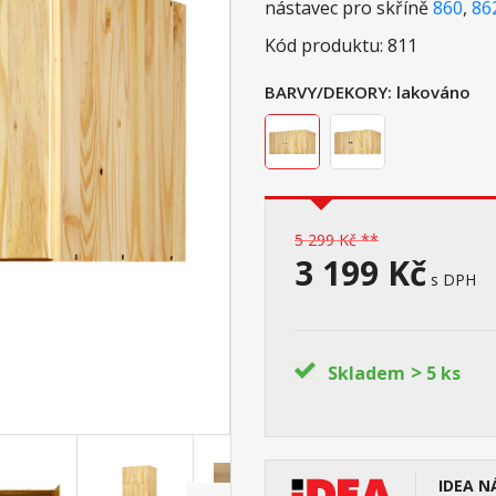
nástavec pro skříně
860
,
86
Kód produktu: 811
BARVY/DEKORY:
lakováno
5 299 Kč **
3 199 Kč
s DPH
>
Skladem
5 ks
IDEA N