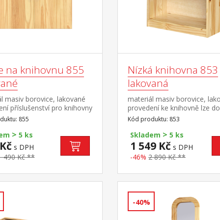
e na knihovnu 855
Nízká knihovna 853
vané
lakovaná
l masiv borovice, lakované
materiál masiv borovice, lak
ní příslušenství pro knihovny
provedení ke knihovně lze do
bo 853
dřevěná dvířka 855 nebo 85
duktu: 855
Kód produktu: 853
knihovny je bez dvířek
>
>
dem
5 ks
Skladem
5 ks
 Kč
1 549 Kč
s DPH
s DPH
1 490 Kč **
-46%
2 890 Kč **
-40%