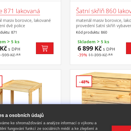
ce 871 lakovaná
Šatní skříň 860 lak
l masiv borovice, lakované
materiál masiv borovice, lak
ní dvě police
provedení šatní skříň vybave
tyčí a policí doporučený nás
duktu: 871
Kód produktu: 860
811
>
>
dem
5 ks
Skladem
5 ks
 Kč
6 899 Kč
s DPH
s DPH
1 599 Kč **
-39%
11 399 Kč **
-48%
es a osobních údajů
íváme ke shromažďování a analýze informací o výkonu a
tění fungování funkcí ze sociálních médií a ke zlepšení a