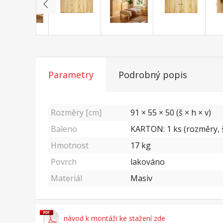
Parametry
Podrobný popis
Rozměry [cm]
91 × 55 × 50 (š × h × v)
Baleno
KARTON: 1 ks (rozměry, š
Hmotnost
17
kg
Povrch
lakováno
Materiál
Masiv
návod k montáži ke stažení zde