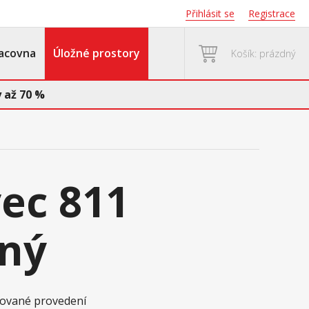
Přihlásit se
Registrace
acovna
Úložné prostory
Košík: prázdný
 až 70 %
ec 811
ný
akované provedení