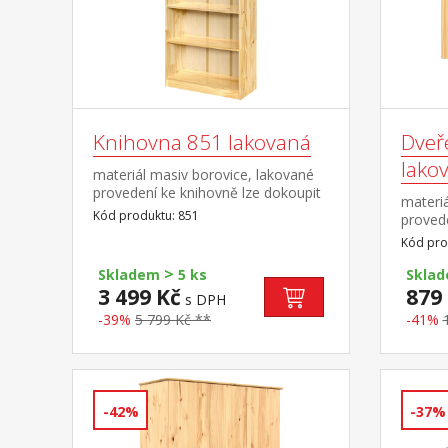
Knihovna 851 lakovaná
Dveř
lako
materiál masiv borovice, lakované
provedení ke knihovně lze dokoupit
materiá
dřevěná dvířka 855 nebo 855K cena
Kód produktu: 851
provede
knihovny je bez dvířek
851 ne
Kód pro
>
Skladem
5 ks
Skla
3 499 Kč
879
s DPH
-39%
5 799 Kč **
-41%
-42%
-37%