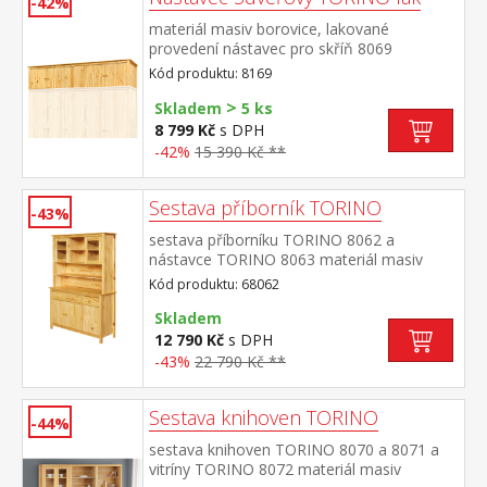
-42%
materiál masiv borovice, lakované
provedení nástavec pro skříň 8069
Kód produktu: 8169
>
Skladem
5 ks
8 799 Kč
s DPH
-42%
15 390 Kč **
Sestava příborník TORINO
-43%
sestava příborníku TORINO 8062 a
nástavce TORINO 8063 materiál masiv
borovice, lakované provedení příborník: 3
Kód produktu: 68062
dveře, 3 zásuvky s kovovými
pojezdy nástavec: dvoje prosklená
Skladem
dvířka rozměr příborníku (š/h/v) 129 × 40 ×
12 790 Kč
s DPH
80 cm rozměr nástavce (š/h/v) 129 × 33 ×
-43%
22 790 Kč **
100 cm
Sestava knihoven TORINO
-44%
sestava knihoven TORINO 8070 a 8071 a
vitríny TORINO 8072 materiál masiv