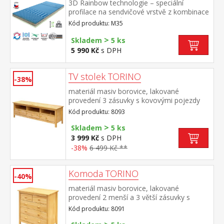
3D Rainbow technologie – speciální
profilace na sendvičové vrstvě z kombinace
Flexifoam pěn různých vlastností a tuhostí,
Kód produktu: M35
která zajišťuje komfort, vzdušnost,
ortopedické vlastnosti a dlouhou životnost
>
Skladem
5 ks
anatomická zónová masážní profilace – 7
5 990 Kč
s DPH
zón na obou stranách, jemná masáž v
průběhu spánku rozdílná tuhost stran –
zelenkavá měkčí strana tuhost 2 z 5, modrá
TV stolek TORINO
-38%
tužší strana tuhost 2,5 z 5 vzdušný potah
materiál masiv borovice, lakované
prošitý dutým vláknem, vyrobený ze 2 částí,
provedení 3 zásuvky s kovovými pojezdy
snímatelný a pratelný do 60 °C doporučená
nosnost do 130 kg, výška matrace 17 cm
Kód produktu: 8093
>
Skladem
5 ks
3 999 Kč
s DPH
-38%
6 499 Kč **
Komoda TORINO
-40%
materiál masiv borovice, lakované
provedení 2 menší a 3 větší zásuvky s
kovovými pojezdy
Kód produktu: 8091