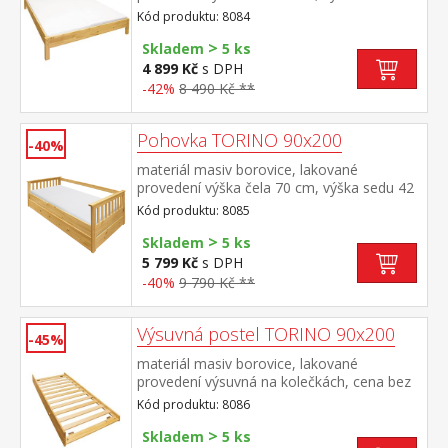
cm, cena bez roštu a matrace minimální
Kód produktu: 8084
doporučená výška matrace 15
>
cm doporučený rozměr matrace 180 × 200
Skladem
5 ks
cm nebo 2 kusy 90 × 200 cm a rošt R4
4 899 Kč
s DPH
nebo 2 kusy R1 doporučená nosnost do
-42%
8 490 Kč **
120 kg na každé polovině postele
Pohovka TORINO 90x200
-40%
materiál masiv borovice, lakované
provedení výška čela 70 cm, výška sedu 42
cm, cena bez roštu a matrace minimální
Kód produktu: 8085
doporučená výška matrace 15
>
cm doporučený rozměr matrace 90 × 200
Skladem
5 ks
cm a rošt R1 k pohovce možno dokoupit
5 799 Kč
s DPH
výsuvnou přistýlku TORINO 8086 nebo
-40%
9 790 Kč **
8086K
Výsuvná postel TORINO 90x200
-45%
materiál masiv borovice, lakované
provedení výsuvná na kolečkách, cena bez
matrace maximální doporučená výška
Kód produktu: 8086
matrace 14 cm doporučený rozměr
>
matrace 90 × 200 cm vhodná jako výsuvná
Skladem
5 ks