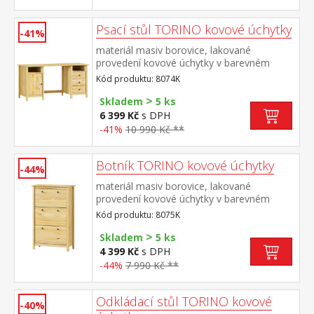
Psací stůl TORINO kovové úchytky
-41%
materiál masiv borovice, lakované
provedení kovové úchytky v barevném
provedení černěná mosaz 2 otevřené
Kód produktu: 8074K
police, 1 dvířka a 3 zásuvky s kovovými
>
pojezdy výsuv není součástí dodávky ke
Skladem
5 ks
stolu je možno dokoupit výsuvnou desku
6 399 Kč
s DPH
na klávesnici 8840
-41%
10 990 Kč **
Botník TORINO kovové úchytky
-44%
materiál masiv borovice, lakované
provedení kovové úchytky v barevném
provedení černěná mosaz 3 dvouřadé
Kód produktu: 8075K
výklopy
>
Skladem
5 ks
4 399 Kč
s DPH
-44%
7 990 Kč **
Odkládací stůl TORINO kovové
-40%