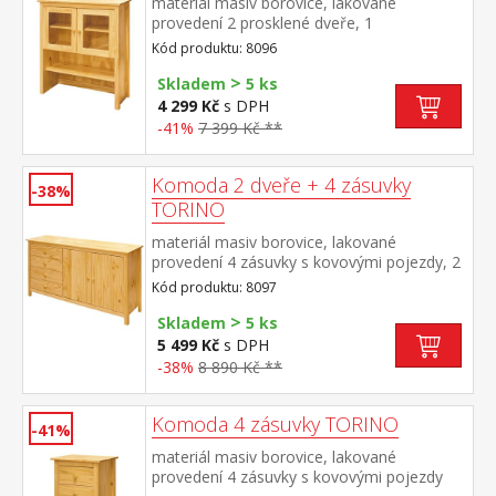
materiál masiv borovice, lakované
provedení 2 prosklené dveře, 1
police nástavec příborníku 8095
Kód produktu: 8096
>
Skladem
5 ks
4 299 Kč
s DPH
-41%
7 399 Kč **
Komoda 2 dveře + 4 zásuvky
-38%
TORINO
materiál masiv borovice, lakované
provedení 4 zásuvky s kovovými pojezdy, 2
plné dveře, 1 police
Kód produktu: 8097
>
Skladem
5 ks
5 499 Kč
s DPH
-38%
8 890 Kč **
Komoda 4 zásuvky TORINO
-41%
materiál masiv borovice, lakované
provedení 4 zásuvky s kovovými pojezdy