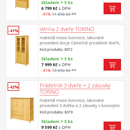
>
Skladem
5 ks
6 799 Kč
s DPH
-41%
11 690 Kč **
Vitrína 2 dveře TORINO
-41%
materiál masiv borovice, lakované
provedení dvoje částečně prosklené dveře,
čtyři police
Kód produktu: 8072
>
Skladem
5 ks
7 999 Kč
s DPH
-41%
13 690 Kč **
Prádelník 3 dveře + 2 zásuvky
-42%
TORINO
materiál masiv borovice, lakované
provedení 3 dvířka a 2 zásuvky s kovovými
pojezdy
Kód produktu: 8079
>
Skladem
5 ks
9 599 Kč
s DPH