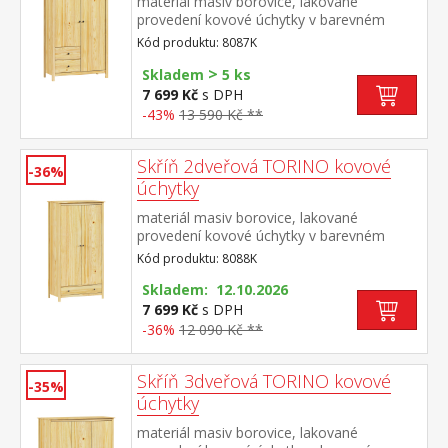
materiál masiv borovice, lakované
provedení kovové úchytky v barevném
provedení černěná mosaz 2 dvířka a 2
Kód produktu: 8087K
zásuvky s kovovými pojezdy
>
Skladem
5 ks
7 699 Kč
s DPH
-43%
13 590 Kč **
Skříň 2dveřová TORINO kovové
-36%
úchytky
materiál masiv borovice, lakované
provedení kovové úchytky v barevném
provedení černěná mosaz šatní skříň
Kód produktu: 8088K
vybavená šatní tyčí a policí ve spodní části
zásuvka s kovovými pojezdy doporučený
Skladem: 12.10.2026
nástavec 8188K
7 699 Kč
s DPH
-36%
12 090 Kč **
Skříň 3dveřová TORINO kovové
-35%
úchytky
materiál masiv borovice, lakované