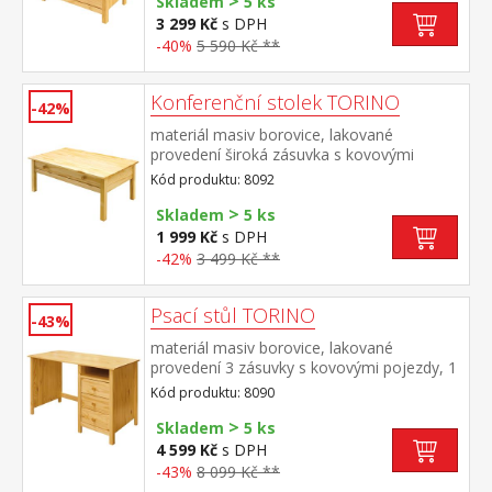
>
Skladem
5 ks
3 299 Kč
s DPH
-40%
5 590 Kč **
Konferenční stolek TORINO
-42%
materiál masiv borovice, lakované
provedení široká zásuvka s kovovými
pojezdy
Kód produktu: 8092
>
Skladem
5 ks
1 999 Kč
s DPH
-42%
3 499 Kč **
Psací stůl TORINO
-43%
materiál masiv borovice, lakované
provedení 3 zásuvky s kovovými pojezdy, 1
police výsuv není součástí dodávky ke stolu
Kód produktu: 8090
je možno dokoupit výsuvnou desku na
>
klávesnici 8840
Skladem
5 ks
4 599 Kč
s DPH
-43%
8 099 Kč **