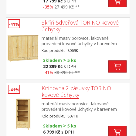
police ve spodní části 2 zásuvky s kovovými
17 799 Kč
s DPH
pojezdy doporučený nástavec 8168K
-35%
27 499 Kč **
Skříň 5dveřová TORINO kovové
-41%
úchytky
materiál masiv borovice, lakované
provedení kovové úchytky v barevném
provedení černěná mosaz prostor dělený v
Kód produktu: 8069K
poměru 2:1:2 v levé a pravé širší části šatní
>
tyč a police na klobouky ve střední úzké
Skladem
5 ks
části 3 police ve spodní části 3 zásuvky s
22 899 Kč
s DPH
kovovými pojezdy doporučený nástavec
-41%
38 890 Kč **
8169K
Knihovna 2 zásuvky TORINO
-41%
kovové úchytky
materiál masiv borovice, lakované
provedení kovové úchytky v barevném
provedení černěná mosaz tři police, dvě
Kód produktu: 8071K
zásuvky s kovovými pojezdy
>
Skladem
5 ks
6 799 Kč
s DPH