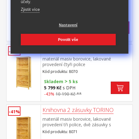
účely.
provedení dvoje částečně prosklené dveře,
tři police jedna zásuvka s kovovými pojezdy
Zjistit více
Kód produktu: 8073
>
Skladem
5 ks
Nastavení
8 499 Kč
s DPH
-37%
13 590 Kč **
Povolit vše
Knihovna TORINO
-43%
materiál masiv borovice, lakované
provedení čtyři police
Kód produktu: 8070
>
Skladem
5 ks
5 799 Kč
s DPH
-43%
10 190 Kč **
Knihovna 2 zásuvky TORINO
-41%
materiál masiv borovice, lakované
provedení tři police, dvě zásuvky s
kovovými pojezdy
Kód produktu: 8071