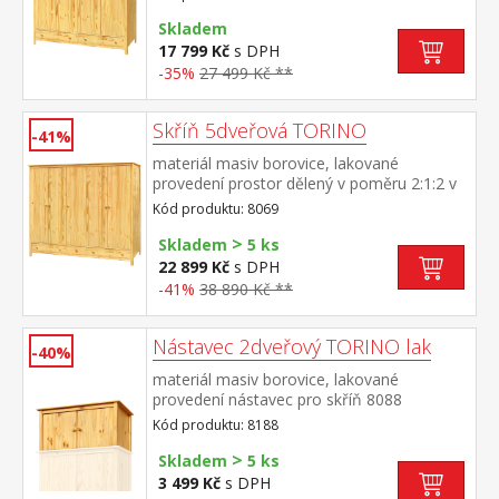
pravé polovině 3 police ve spodní části 2
zásuvky s kovovými pojezdy doporučený
Skladem
nástavec 8168
17 799 Kč
s DPH
-35%
27 499 Kč **
Skříň 5dveřová TORINO
-41%
materiál masiv borovice, lakované
provedení prostor dělený v poměru 2:1:2 v
levé a pravé širší části šatní tyč a police na
Kód produktu: 8069
klobouky ve střední úzké části 3 police ve
>
spodní části 3 zásuvky s kovovými
Skladem
5 ks
pojezdy doporučený nástavec 8169
22 899 Kč
s DPH
-41%
38 890 Kč **
Nástavec 2dveřový TORINO lak
-40%
materiál masiv borovice, lakované
provedení nástavec pro skříň 8088
Kód produktu: 8188
>
Skladem
5 ks
3 499 Kč
s DPH