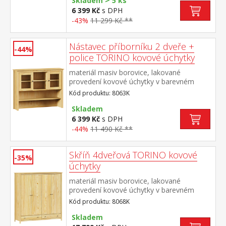
>
Skladem
5 ks
6 399 Kč
s DPH
-43%
11 299 Kč **
Nástavec příborníku 2 dveře +
-44%
police TORINO kovové úchytky
materiál masiv borovice, lakované
provedení kovové úchytky v barevném
provedení černěná mosaz dvoje prosklená
Kód produktu: 8063K
dvířka doplněk příborníku TORINO 8062K
Skladem
6 399 Kč
s DPH
-44%
11 490 Kč **
Skříň 4dveřová TORINO kovové
-35%
úchytky
materiál masiv borovice, lakované
provedení kovové úchytky v barevném
provedení černěná mosaz prostor dělený
Kód produktu: 8068K
na poloviny v levé polovině šatní tyč a
police na klobouky v pravé polovině 3
Skladem