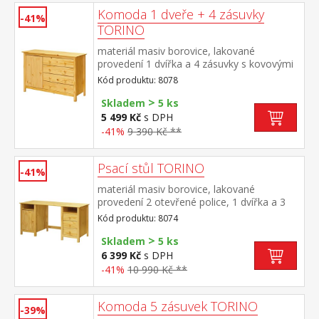
Komoda 1 dveře + 4 zásuvky
-41%
TORINO
materiál masiv borovice, lakované
provedení 1 dvířka a 4 zásuvky s kovovými
pojezdy
Kód produktu: 8078
>
Skladem
5 ks
5 499 Kč
s DPH
-41%
9 390 Kč **
Psací stůl TORINO
-41%
materiál masiv borovice, lakované
provedení 2 otevřené police, 1 dvířka a 3
zásuvky s kovovými pojezdy výsuv není
Kód produktu: 8074
součástí dodávky ke stolu je možno
>
dokoupit výsuvnou desku na klávesnici 8840
Skladem
5 ks
6 399 Kč
s DPH
-41%
10 990 Kč **
Komoda 5 zásuvek TORINO
-39%