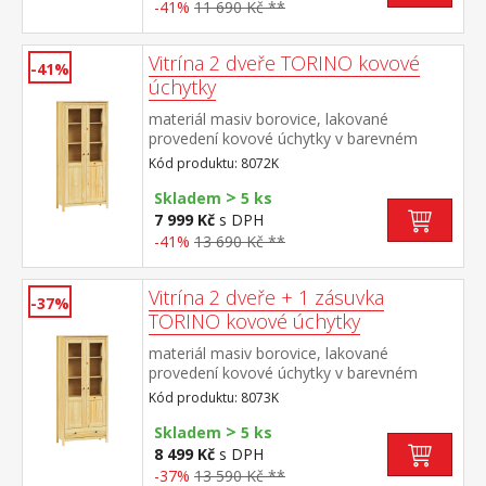
-41%
11 690 Kč **
Vitrína 2 dveře TORINO kovové
-41%
úchytky
materiál masiv borovice, lakované
provedení kovové úchytky v barevném
provedení černěná mosaz dvoje částečně
Kód produktu: 8072K
prosklené dveře, čtyři police
>
Skladem
5 ks
7 999 Kč
s DPH
-41%
13 690 Kč **
Vitrína 2 dveře + 1 zásuvka
-37%
TORINO kovové úchytky
materiál masiv borovice, lakované
provedení kovové úchytky v barevném
provedení černěná mosaz dvoje částečně
Kód produktu: 8073K
prosklené dveře, tři police jedna zásuvka s
>
kovovými pojezdy
Skladem
5 ks
8 499 Kč
s DPH
-37%
13 590 Kč **