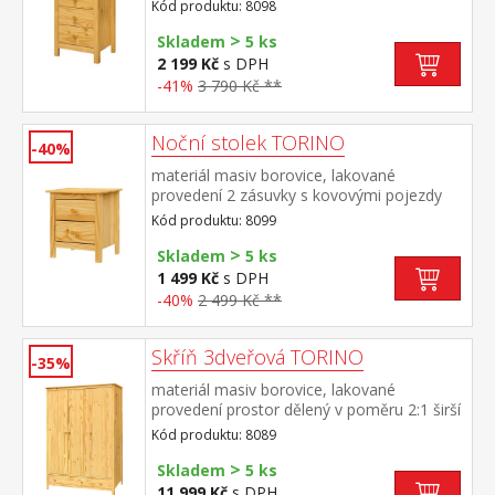
Kód produktu: 8098
>
Skladem
5 ks
2 199 Kč
s DPH
-41%
3 790 Kč **
Noční stolek TORINO
-40%
materiál masiv borovice, lakované
provedení 2 zásuvky s kovovými pojezdy
Kód produktu: 8099
>
Skladem
5 ks
1 499 Kč
s DPH
-40%
2 499 Kč **
Skříň 3dveřová TORINO
-35%
materiál masiv borovice, lakované
provedení prostor dělený v poměru 2:1 širší
část šatní tyč a police, užší část 3 police ve
Kód produktu: 8089
spodní části 2 zásuvky s kovovými
>
pojezdy doporučený nástavec 8189
Skladem
5 ks
11 999 Kč
s DPH