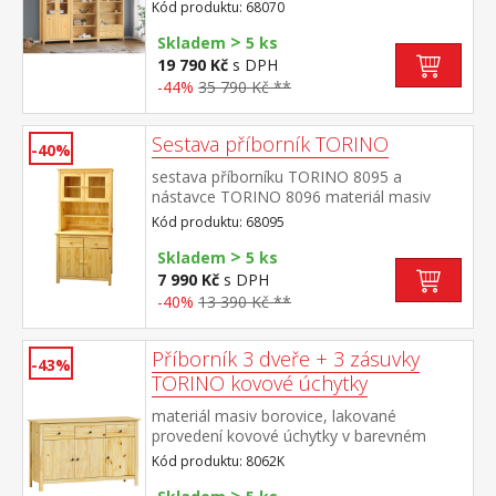
borovice, lakované provedení knihovna
Kód produktu: 68070
8070: čtyři police knihovna 8071: tři police,
>
dvě zásuvky s kovovými pojezdy vitrína
Skladem
5 ks
8072: dvoje částečně prosklené dveře, čtyři
19 790 Kč
s DPH
police rozměr knihovny 8070 (š/h/v) 85 × 37
-44%
35 790 Kč **
× 190 cm rozměr knihovny 8071 (š/h/v) 85 ×
37 × 190 cm rozměr vitríny 8072 (š/h/v) 85
× 37 × 190 cm
Sestava příborník TORINO
-40%
sestava příborníku TORINO 8095 a
nástavce TORINO 8096 materiál masiv
borovice, lakované provedení příborník: 2
Kód produktu: 68095
zásuvky s kovovými pojezdy, 2 plné dveře,
>
1 police nástavec: 2 prosklené dveře, 1
Skladem
5 ks
police rozměr příborníku (š/h/v) 90 × 40 ×
7 990 Kč
s DPH
80 cm rozměr nástavce (š/h/v) 90 × 33 ×
-40%
13 390 Kč **
100 cm
Příborník 3 dveře + 3 zásuvky
-43%
TORINO kovové úchytky
materiál masiv borovice, lakované
provedení kovové úchytky v barevném
provedení černěná mosaz 3 dveře, 3
Kód produktu: 8062K
zásuvky s kovovými pojezdy vhodný
doplněk nástavec TORINO 8063K