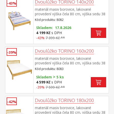
Dvoulůžko TORINO 140x200
-43%
materiál masiv borovice, lakované
provedení výška čela 80 cm, výška sedu 38
cm, cena bez roštu a matrace minimální
Kód produktu: 8082
doporučená výška matrace 15 cm
doporučený rozměr matrace 140 × 200 cm
Skladem: 17.8.2026
a rošt R3 doporučená nosnost do 120 kg
4 199 Kč
s DPH
na každé polovině postele
-43%
7 399 Kč **
Dvoulůžko TORINO 160x200
-39%
materiál masiv borovice, lakované
provedení výška čela 80 cm, výška sedu 38
cm, cena bez roštu a matrace minimální
Kód produktu: 8083
doporučená výška matrace 15 cm
>
doporučený rozměr matrace 160 × 200 cm
Skladem
5 ks
nebo 2 kusy 80 × 200 cm a rošt R2
4 599 Kč
s DPH
doporučená nosnost do 120 kg na každé
-39%
7 599 Kč **
polovině postele
Dvoulůžko TORINO 180x200
-42%
materiál masiv borovice, lakované
provedení výška čela 80 cm, výška sedu 38