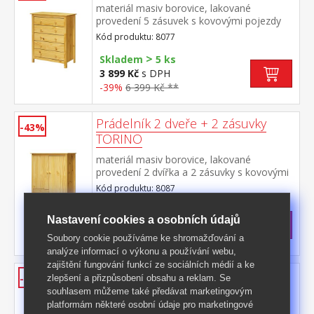
materiál masiv borovice, lakované
provedení 5 zásuvek s kovovými pojezdy
Kód produktu: 8077
>
Skladem
5 ks
3 899 Kč
s DPH
-39%
6 399 Kč **
Prádelník 2 dveře + 2 zásuvky
-43%
TORINO
materiál masiv borovice, lakované
provedení 2 dvířka a 2 zásuvky s kovovými
pojezdy
Kód produktu: 8087
>
Skladem
5 ks
Nastavení cookies a osobních údajů
7 699 Kč
s DPH
-43%
13 590 Kč **
Soubory cookie používáme ke shromažďování a
analýze informací o výkonu a používání webu,
zajištění fungování funkcí ze sociálních médií a ke
Vitrína 2 dveře + 1 zásuvka
-37%
zlepšení a přizpůsobení obsahu a reklam. Se
TORINO
souhlasem můžeme také předávat marketingovým
platformám některé osobní údaje pro marketingové
materiál masiv borovice, lakované