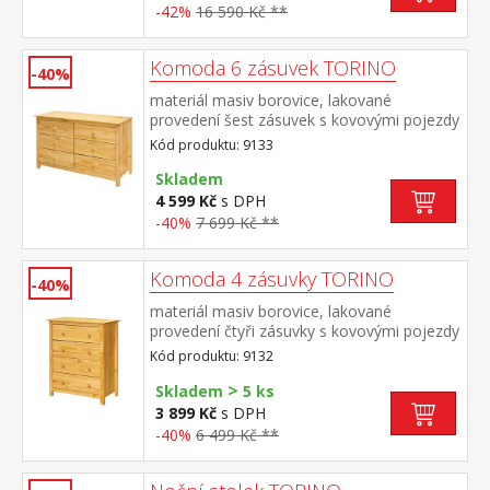
-42%
16 590 Kč **
Komoda 6 zásuvek TORINO
-40%
materiál masiv borovice, lakované
provedení šest zásuvek s kovovými pojezdy
Kód produktu: 9133
Skladem
4 599 Kč
s DPH
-40%
7 699 Kč **
Komoda 4 zásuvky TORINO
-40%
materiál masiv borovice, lakované
provedení čtyři zásuvky s kovovými pojezdy
Kód produktu: 9132
>
Skladem
5 ks
3 899 Kč
s DPH
-40%
6 499 Kč **