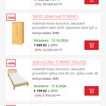
-35%
18 590 Kč **
Skříň 2dveřová TORINO
-36%
materiál masiv borovice, lakované
provedení šatní skříň vybavená šatní tyčí a
policí ve spodní části zásuvka s kovovými
Kód produktu: 8088
pojezdy doporučený nástavec 8188
Skladem: 12.10.2026
7 699 Kč
s DPH
-36%
12 090 Kč **
Jednolůžko TORINO 90x200
-44%
materiál masiv borovice, lakované
provedení výška čela 80 cm, výška sedu 38
cm, cena bez roštu a matrace minimální
Kód produktu: 8081
doporučená výška matrace 15 cm
doporučený rozměr matrace 90 × 200 cm a
Skladem: 17.8.2026
rošt R1 doporučená nosnost do 120 kg
3 199 Kč
s DPH
-44%
5 790 Kč **