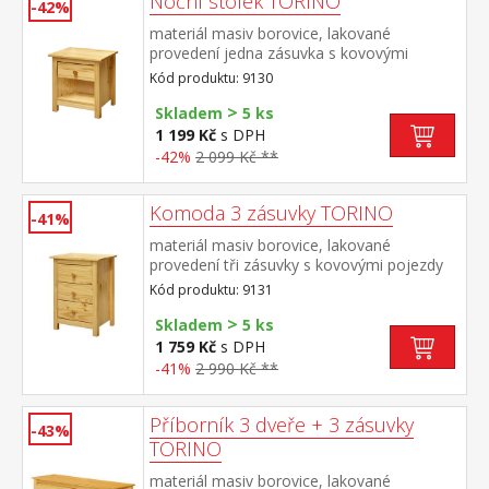
Noční stolek TORINO
-42%
materiál masiv borovice, lakované
provedení jedna zásuvka s kovovými
pojezdy
Kód produktu: 9130
>
Skladem
5 ks
1 199 Kč
s DPH
-42%
2 099 Kč **
Komoda 3 zásuvky TORINO
-41%
materiál masiv borovice, lakované
provedení tři zásuvky s kovovými pojezdy
Kód produktu: 9131
>
Skladem
5 ks
1 759 Kč
s DPH
-41%
2 990 Kč **
Příborník 3 dveře + 3 zásuvky
-43%
TORINO
materiál masiv borovice, lakované