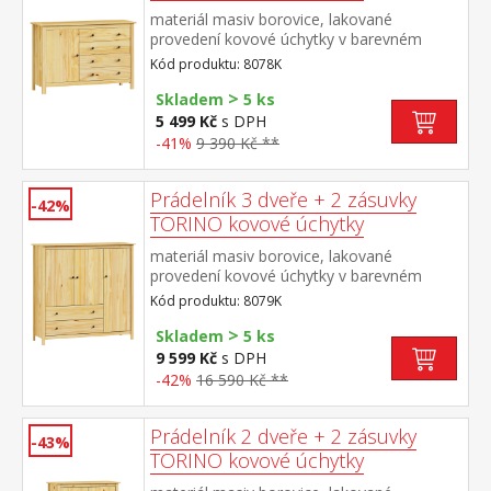
materiál masiv borovice, lakované
provedení kovové úchytky v barevném
provedení černěná mosaz 1 dvířka a 4
Kód produktu: 8078K
zásuvky s kovovými pojezdy
>
Skladem
5 ks
5 499 Kč
s DPH
-41%
9 390 Kč **
Prádelník 3 dveře + 2 zásuvky
-42%
TORINO kovové úchytky
materiál masiv borovice, lakované
provedení kovové úchytky v barevném
provedení černěná mosaz 3 dvířka a 2
Kód produktu: 8079K
zásuvky s kovovými pojezdy
>
Skladem
5 ks
9 599 Kč
s DPH
-42%
16 590 Kč **
Prádelník 2 dveře + 2 zásuvky
-43%
TORINO kovové úchytky