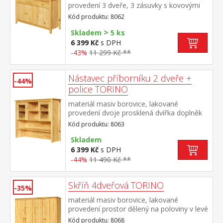
provedení 3 dveře, 3 zásuvky s kovovými
pojezdy vhodný doplněk nástavec TORINO
Kód produktu: 8062
8063
>
Skladem
5 ks
6 399 Kč
s DPH
-43%
11 299 Kč **
Nástavec příborníku 2 dveře +
-44%
police TORINO
materiál masiv borovice, lakované
provedení dvoje prosklená dvířka doplněk
příborníku TORINO 8062
Kód produktu: 8063
Skladem
6 399 Kč
s DPH
-44%
11 490 Kč **
Skříň 4dveřová TORINO
-35%
materiál masiv borovice, lakované
provedení prostor dělený na poloviny v levé
polovině šatní tyč a police na klobouky v
Kód produktu: 8068