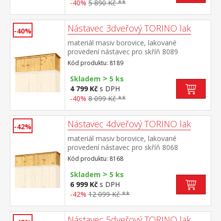
-40%
5 890 Kč **
Nástavec 3dveřový TORINO lak
-40%
materiál masiv borovice, lakované
provedení nástavec pro skříň 8089
Kód produktu: 8189
>
Skladem
5 ks
4 799 Kč
s DPH
-40%
8 099 Kč **
Nástavec 4dveřový TORINO lak
-42%
materiál masiv borovice, lakované
provedení nástavec pro skříň 8068
Kód produktu: 8168
>
Skladem
5 ks
6 999 Kč
s DPH
-42%
12 099 Kč **
Nástavec 5dveřový TORINO lak