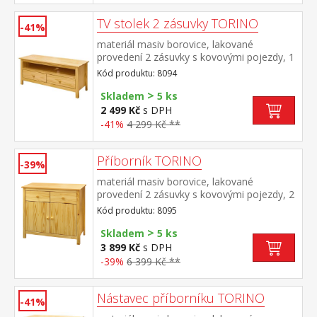
TV stolek 2 zásuvky TORINO
-41%
materiál masiv borovice, lakované
provedení 2 zásuvky s kovovými pojezdy, 1
police
Kód produktu: 8094
>
Skladem
5 ks
2 499 Kč
s DPH
-41%
4 299 Kč **
Příborník TORINO
-39%
materiál masiv borovice, lakované
provedení 2 zásuvky s kovovými pojezdy, 2
plné dveře, 1 police vhodný doplněk
Kód produktu: 8095
nástavec 8096
>
Skladem
5 ks
3 899 Kč
s DPH
-39%
6 399 Kč **
Nástavec příborníku TORINO
-41%