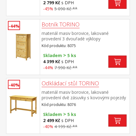
přistýlka k pohovce TORINO 8085 nebo k
2 799 Kč
s DPH
jednolůžku JANA ID30400225
-45%
5 090 Kč **
Botník TORINO
-44%
materiál masiv borovice, lakované
provedení 3 dvouřadé výklopy
Kód produktu: 8075
>
Skladem
5 ks
4 399 Kč
s DPH
-44%
7 990 Kč **
Odkládací stůl TORINO
-40%
materiál masiv borovice, lakované
provedení dvě zásuvky s kovovými pojezdy
Kód produktu: 8076
>
Skladem
5 ks
2 499 Kč
s DPH
-40%
4 199 Kč **