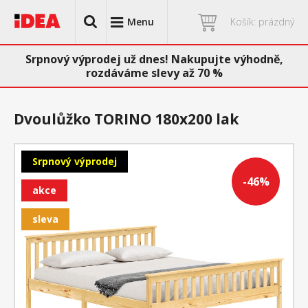
Menu
Košík: prázdný
Srpnový výprodej už dnes! Nakupujte výhodně,
rozdáváme slevy až 70 %
Dvoulůžko TORINO 180x200 lak
Srpnový výprodej
-46%
akce
sleva