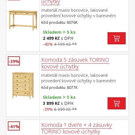
úchytky
materiál masiv borovice, lakované
provedení kovové úchytky v barevném
provedení černěná mosaz dvě zásuvky s
Kód produktu: 8076K
kovovými pojezdy
>
Skladem
5 ks
2 499 Kč
s DPH
-40%
4 199 Kč **
Komoda 5 zásuvek TORINO
-39%
kovové úchytky
materiál masiv borovice, lakované
provedení kovové úchytky v barevném
provedení černěná mosaz 5 zásuvek s
Kód produktu: 8077K
kovovými pojezdy
>
Skladem
5 ks
3 899 Kč
s DPH
-39%
6 399 Kč **
Komoda 1 dveře + 4 zásuvky
-41%
TORINO kovové úchytky