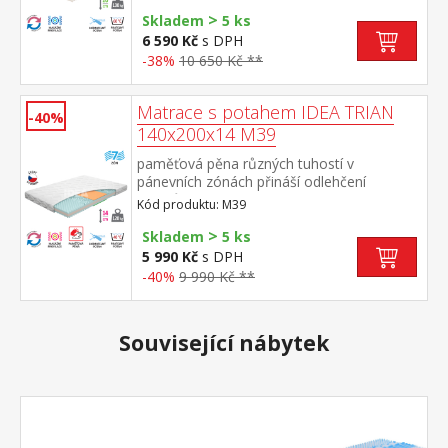
obou stranách tvrdá (bílá) a měkká (světle
>
zelená) strana vhodná pro všechny typy
Skladem
5 ks
roštů vhodná pro alergiky, potah
6 590 Kč
s DPH
snímatelný a pratelný do 60 °C doporučená
-38%
10 650 Kč **
nosnost do 130 kg
Matrace s potahem IDEA TRIAN
-40%
140x200x14 M39
paměťová pěna různých tuhostí v
pánevních zónách přináší odlehčení
kloubům a celému pohybovému aparátu
Kód produktu: M39
7zónová anatomická masážní profilace –
>
velice jemná masáž v průběhu spánku
Skladem
5 ks
matrace s Visco systémem rozdílné tuhosti
5 990 Kč
s DPH
stran vhodná pro všechny typy roštů potah
-40%
9 990 Kč **
snímatelný a pratelný do 40 °Cdoporučená
nosnost do120 kg
Související nábytek