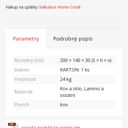
Nákup na splátky:
kalkulace Home Credit
Parametry
Podrobný popis
Rozměry [cm]
200 × 140 × 30 (š × h × v)
Baleno
KARTON: 1 ks
Hmotnost
24
kg
Kov a sklo, Lamino a
Materiál
ostatní
Povrch
kov
návod k montáži ke stažení zde