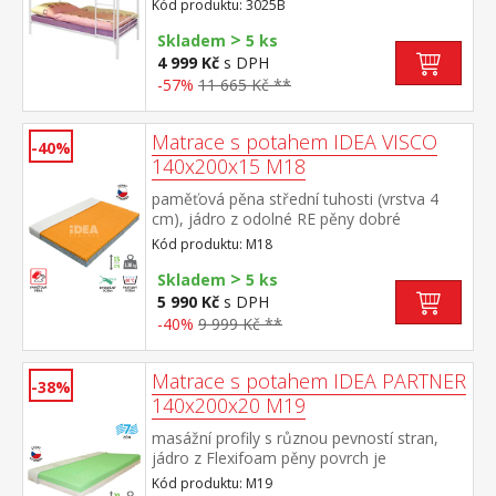
Kód produktu: 3025B
matrací, ale včetně kovových roštů,
>
doporučený rozměr matrací 90 × 200 cm
Skladem
5 ks
maximální výška matrací 15 cm (M2, M5,
4 999 Kč
s DPH
M9, M24, M34, M62, M63)
-57%
11 665 Kč **
Matrace s potahem IDEA VISCO
-40%
140x200x15 M18
paměťová pěna střední tuhosti (vrstva 4
cm), jádro z odolné RE pěny dobré
ortopedické vlastností a dlouhá životnost
Kód produktu: M18
matrace vhodná pro všechny typy roštů
>
potah prodyšný, vyrobený ze dvou částí,
Skladem
5 ks
snímatelný a pratelný do 60 °C doporučená
5 990 Kč
s DPH
nosnost do 130 kg
-40%
9 999 Kč **
Matrace s potahem IDEA PARTNER
-38%
140x200x20 M19
masážní profily s různou pevností stran,
jádro z Flexifoam pěny povrch je
vyprofilován do 7 anatomických zón na
Kód produktu: M19