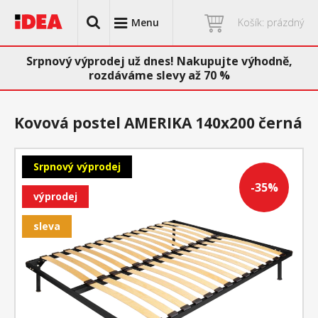
Menu
Košík: prázdný
Srpnový výprodej už dnes! Nakupujte výhodně,
rozdáváme slevy až 70 %
Kovová postel AMERIKA 140x200 černá
Srpnový výprodej
-35%
výprodej
sleva