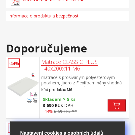
Informace o produktu a bezpečnosti
Doporučujeme
Matrace CLASSIC PLUS
-44%
140x200x11 M6
matrace s prošívaným polyesterovým
potahem, jádro z Flexifoam pěny vhodná
pro všechny typy roštů potah snímatelný a
Kód produktu: M6
pratelný do 40 °C doporučená nosnost do
>
110 kg
Skladem
5 ks
3 690 Kč
s DPH
-44%
6 690 Kč **
Palanda PARIS kov
-57%
Nastavení cookies a osobních údajů