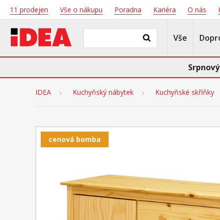
11 prodejen
Vše o nákupu
Poradna
Kariéra
O nás
Vše
Dopr
Srpnový
IDEA
Kuchyňský nábytek
Kuchyňské skříňky
cenová bomba