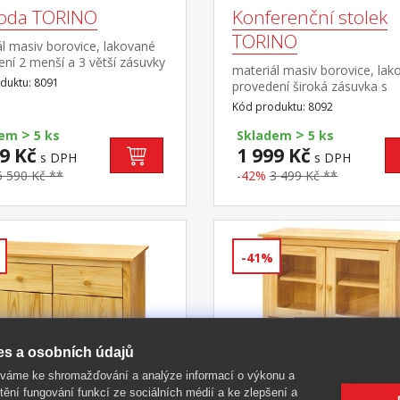
oda TORINO
Konferenční stolek
TORINO
l masiv borovice, lakované
ní 2 menší a 3 větší zásuvky
materiál masiv borovice, lak
vými pojezdy
duktu: 8091
provedení široká zásuvka s
kovovými pojezdy
Kód produktu: 8092
>
>
dem
5 ks
Skladem
5 ks
9 Kč
1 999 Kč
s DPH
s DPH
5 590 Kč **
-42%
3 499 Kč **
-41%
es a osobních údajů
íváme ke shromažďování a analýze informací o výkonu a
tění fungování funkcí ze sociálních médií a ke zlepšení a