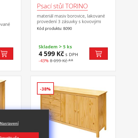
Psací stůl TORINO
materiál masiv borovice, lakované
provedení 3 zásuvky s kovovými
ované
pojezdy, 1 police výsuv není
Kód produktu: 8090
součástí dodávky ke stolu je možno
dokoupit výsuvnou desku na
klávesnici 8840
>
Skladem
5 ks
4 599 Kč
s DPH
-43%
8 099 Kč **
-38%
Nastavení