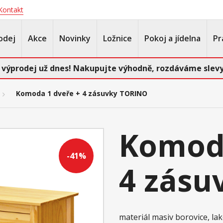
Kontakt
odej
Akce
Novinky
Ložnice
Pokoj a jídelna
Pr
 výprodej už dnes! Nakupujte výhodně, rozdáváme slevy
Komoda 1 dveře + 4 zásuvky TORINO
Komoda
-41%
4 zásu
materiál masiv borovice, l