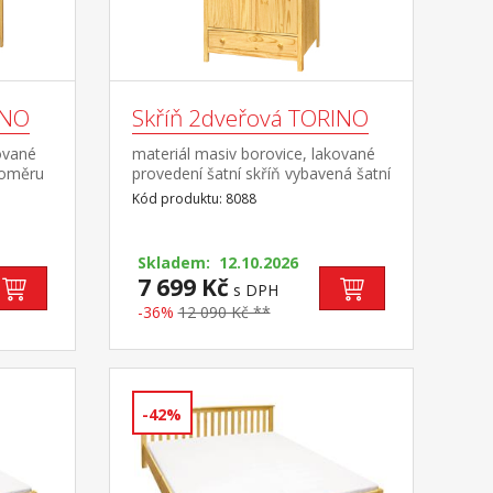
INO
Skříň 2dveřová TORINO
ované
materiál masiv borovice, lakované
poměru
provedení šatní skříň vybavená šatní
e, užší
tyčí a policí ve spodní části zásuvka
Kód produktu: 8088
2
s kovovými pojezdy doporučený
nástavec 8188
c 8189
Skladem: 12.10.2026
7 699 Kč
s DPH
-36%
12 090 Kč **
-42%