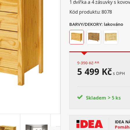
1 dvířka a 4 zásuvky s kovo
Kód produktu: 8078
BARVY/DEKORY:
lakováno
9 390 Kč **
5 499 Kč
s DPH
>
Skladem
5 ks
IDEA N
Pomáhá