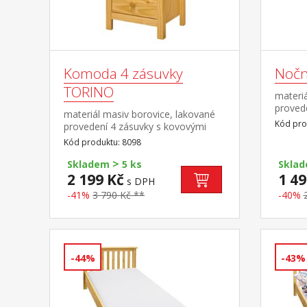
Komoda 4 zásuvky
Nočn
TORINO
materiá
proved
materiál masiv borovice, lakované
pojezd
Kód pro
provedení 4 zásuvky s kovovými
pojezdy
Kód produktu: 8098
>
Skladem
5 ks
Skla
2 199 Kč
1 49
s DPH
-41%
3 790 Kč **
-40%
-44%
-43%