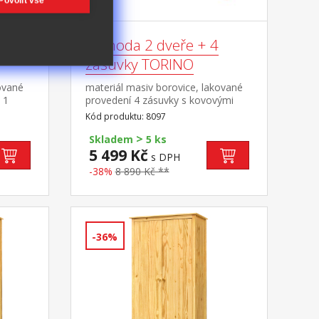
Povolit vše
Komoda 2 dveře + 4
zásuvky TORINO
ované
materiál masiv borovice, lakované
 1
provedení 4 zásuvky s kovovými
095
pojezdy, 2 plné dveře, 1 police
Kód produktu: 8097
>
Skladem
5 ks
5 499 Kč
s DPH
-38%
8 890 Kč **
-36%