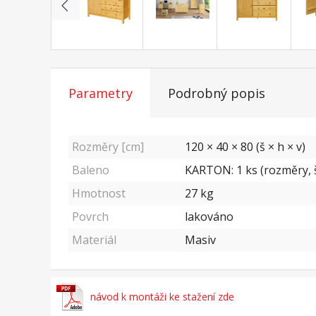
Parametry
Podrobný popis
Rozměry [cm]
120 × 40 × 80 (š × h × v)
Baleno
KARTON: 1 ks (rozměry, š
Hmotnost
27
kg
Povrch
lakováno
Materiál
Masiv
návod k montáži ke stažení zde