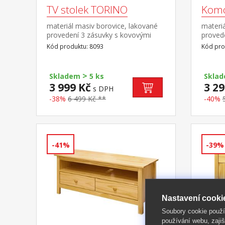
TV stolek TORINO
Kom
materiál masiv borovice, lakované
materiá
provedení 3 zásuvky s kovovými
provede
pojezdy
s kovo
Kód produktu: 8093
Kód pro
>
Skladem
5 ks
Skla
3 999 Kč
3 29
s DPH
-38%
6 499 Kč **
-40%
-41%
-39%
Nastavení cooki
Soubory cookie použ
používání webu, zajiš