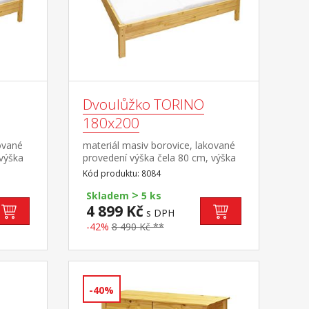
Dvoulůžko TORINO
180x200
ované
materiál masiv borovice, lakované
 výška
provedení výška čela 80 cm, výška
a
sedu 38 cm, cena bez roštu a
Kód produktu: 8084
ná
matrace minimální doporučená
>
učený
výška matrace 15 cm doporučený
Skladem
5 ks
cm nebo
rozměr matrace 180 × 200 cm nebo
4 899 Kč
s DPH
2 kusy 90 × 200 cm a rošt R4 nebo
-42%
8 490 Kč **
kg na
2 kusy R1 doporučená nosnost do
120 kg na každé polovině postele
-40%