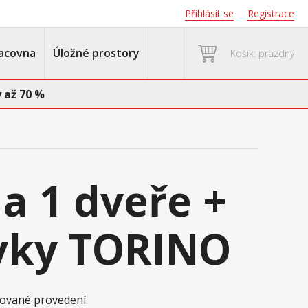
Přihlásit se
Registrace
acovna
Úložné prostory
Košík: prázdný
 až 70 %
 1 dveře +
vky TORINO
akované provedení