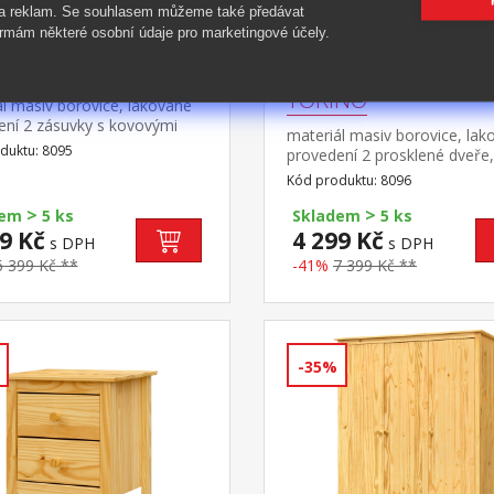
 a reklam. Se souhlasem můžeme také předávat
rmám některé osobní údaje pro marketingové účely.
orník TORINO
Nástavec příborníku
TORINO
l masiv borovice, lakované
ení 2 zásuvky s kovovými
materiál masiv borovice, lak
, 2 plné dveře, 1
duktu: 8095
provedení 2 prosklené dveře,
 vhodný doplněk nástavec
police nástavec příborníku 8
Kód produktu: 8096
>
>
dem
5 ks
Skladem
5 ks
9 Kč
4 299 Kč
s DPH
s DPH
6 399 Kč **
-41%
7 399 Kč **
-35%