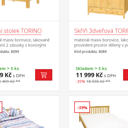
í stolek TORINO
Skříň 3dveřová TOR
l masiv borovice, lakované
materiál masiv borovice, lak
ení 2 zásuvky s kovovými
provedení prostor dělený v 
y
2:1 širší část šatní tyč a polic
duktu: 8099
Kód produktu: 8089
část 3 police ve spodní části 
zásuvky s kovovými
pojezdy doporučený nástave
>
>
dem
5 ks
Skladem
5 ks
9 Kč
11 999 Kč
s DPH
s DPH
2 499 Kč **
-35%
18 590 Kč **
-39%