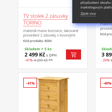
přizpůsobení obsahu
marketingovým platfo
Zjistit více
TV stolek 2 zásuvky
Příb
TORINO
materiá
proved
materiál masiv borovice, lakované
pojezdy
Kód pro
provedení 2 zásuvky s kovovými
police
pojezdy, 1 police
Kód produktu: 8094
8096
>
Skladem
5 ks
Skla
2 499 Kč
3 89
s DPH
-41%
4 299 Kč **
-39%
-41%
-40%