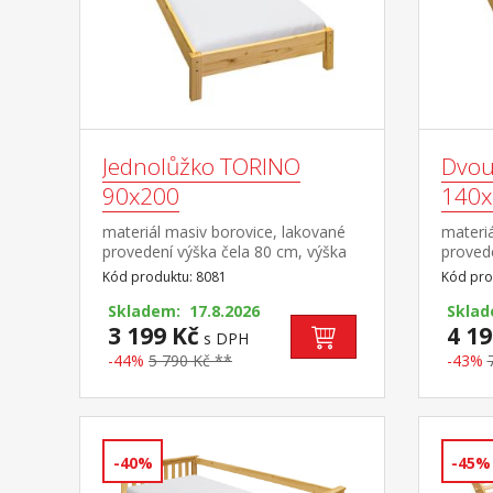
Jednolůžko TORINO
Dvou
90x200
140x
materiál masiv borovice, lakované
materiá
provedení výška čela 80 cm, výška
provede
sedu 38 cm, cena bez roštu a
sedu 3
Kód produktu: 8081
Kód pro
matrace minimální doporučená
matrac
výška matrace 15 cm doporučený
Skladem: 17.8.2026
výška 
Sklad
rozměr matrace 90 × 200 cm a rošt
3 199 Kč
rozměr
4 19
s DPH
R1 doporučená nosnost do 120 kg
rošt R
-44%
5 790 Kč **
-43%
kg na k
-40%
-45%