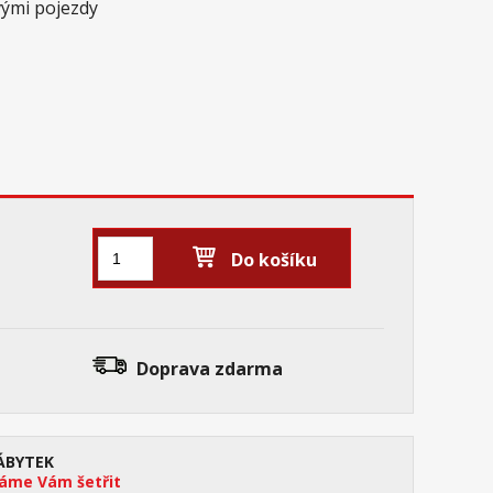
vými pojezdy
Do košíku
Doprava zdarma
ÁBYTEK
me Vám šetřit