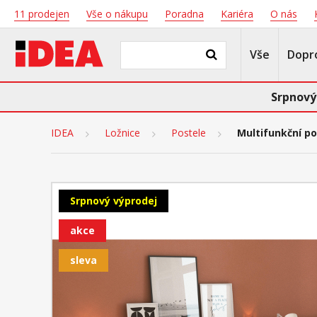
11 prodejen
Vše o nákupu
Poradna
Kariéra
O nás
Vše
Dopr
Srpnový
IDEA
Ložnice
Postele
Multifunkční p
Srpnový výprodej
akce
sleva