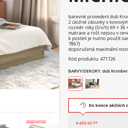
barevné provedení dub Kr
2 úložné zásuvky s kovovými
rozměr niky (š/v/h) 69 × 36 
matrace a rošt nejsou v ce
k posteli je nutno použít 
7867)
doporučená maximální nosn
Kód produktu: 471726
BARVY/DEKORY:
dub Kronbe
Do konce akčních 
6 699 Kč **