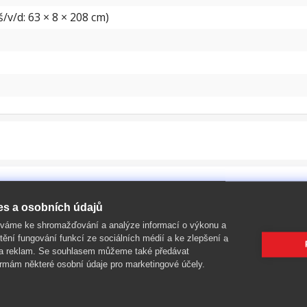
/v/d: 63 × 8 × 208 cm)
es a osobních údajů
íváme ke shromažďování a analýze informací o výkonu a
tění fungování funkcí ze sociálních médií a ke zlepšení a
 a reklam. Se souhlasem můžeme také předávat
rmám některé osobní údaje pro marketingové účely.