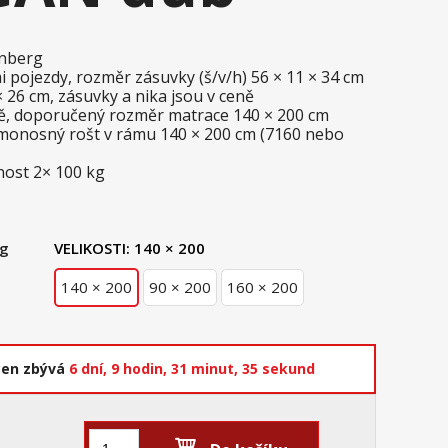
onberg
 pojezdy, rozměr zásuvky (š/v/h) 56 × 11 × 34 cm
× 26 cm, zásuvky a nika jsou v ceně
ně, doporučený rozměr matrace 140 × 200 cm
samonosný rošt v rámu 140 × 200 cm (7160 nebo
ost 2× 100 kg
rg
VELIKOSTI:
140 × 200
140 × 200
90 × 200
160 × 200
cen zbývá
6 dní,
9 hodin,
31 minut,
34 sekund