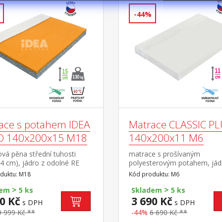
-44%
ace s potahem IDEA
Matrace CLASSIC P
O 140x200x15 M18
140x200x11 M6
vá pěna střední tuhosti
matrace s prošívaným
 4 cm), jádro z odolné RE
polyesterovým potahem, jád
bré ortopedické vlastností a
Flexifoam pěny vhodná pro 
duktu: M18
Kód produktu: M6
 životnost matrace vhodná
typy roštů potah snímatelný 
>
>
chny typy roštů potah
pratelný do 40 °C doporučen
dem
5 ks
Skladem
5 ks
ý, vyrobený ze dvou částí,
nosnost do 110 kg
0 Kč
3 690 Kč
s DPH
s DPH
lný a pratelný do 60 °C
9 999 Kč **
-44%
6 690 Kč **
čená nosnost do 130 kg