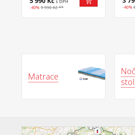
3 79
5 990 Kč
s DPH
spánku matrace s Visco systémem
doporu
-40%
-40%
9 990 Kč **
rozdílné tuhosti stran vhodná pro
200 cm 
všechny typy roštů potah
samono
snímatelný a pratelný do 40
cm (71
°Cdoporučená nosnost do120 kg
maximá
Noč
Matrace
stol