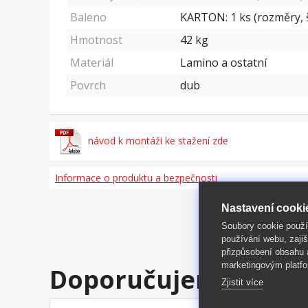
Baleno
KARTON: 1 ks (rozměry, š
Hmotnost
42
kg
Materiál
Lamino a ostatní
Povrch
dub
návod k montáži ke stažení zde
Informace o produktu a bezpečnosti
Nastavení cooki
Soubory cookie použ
používání webu, zajiš
přizpůsobení obsahu
marketingovým platfo
Doporučujeme
Zjistit více