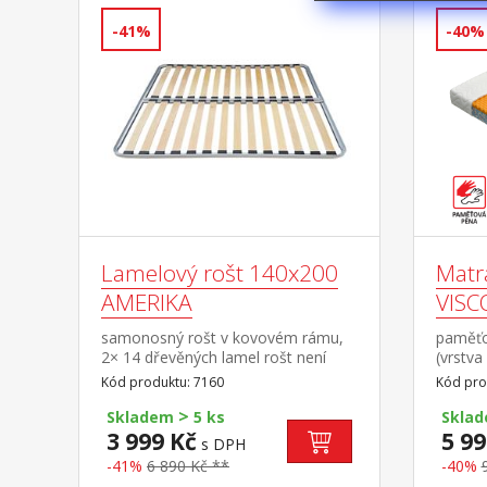
-41%
-40%
Lamelový rošt 140x200
Matr
AMERIKA
VISC
samonosný rošt v kovovém rámu,
paměťo
2× 14 dřevěných lamel rošt není
(vrstva
vhodný pro postele, do kterých má
pěny do
Kód produktu: 7160
Kód pro
být použit laťkový rošt R3
dlouhá
>
pro vše
Skladem
5 ks
Skla
prodyšn
3 999 Kč
5 99
s DPH
snímate
-41%
6 890 Kč **
-40%
doporu