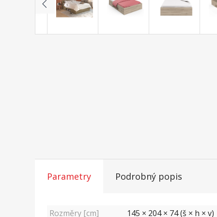
Parametry
Podrobný popis
Rozměry [cm]
145 × 204 × 74 (š × h × v)