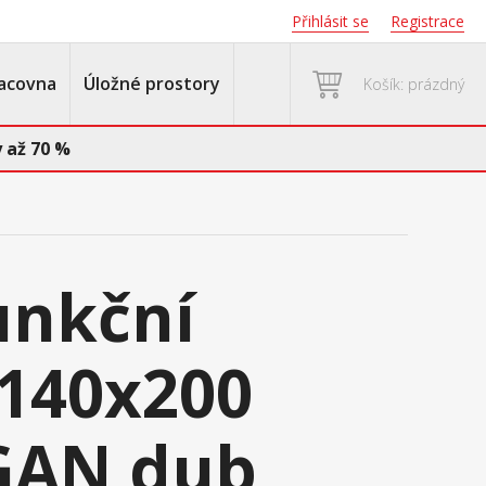
Přihlásit se
Registrace
acovna
Úložné prostory
Košík: prázdný
 až 70 %
unkční
 140x200
GAN dub