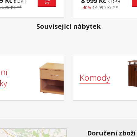
9 Kč
8 999 Kč
s DPH
s DPH
čený rozměr matrace 90 ×
10,6 cm maximální nosnosti
6 390 Kč **
-40%
14 999 Kč **
k posteli je nutno použít
uvedeny v návodu k montáži
sný rošt v rámu 90 × 200
54 nebo 7861) doporučená
Související nábytek
lní nosnost 100 kg
ní
Komody
ky
Doručení zboží