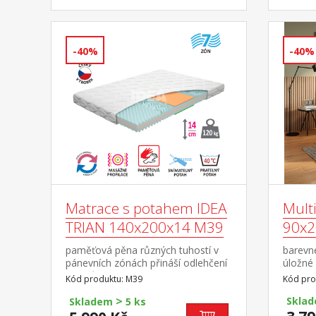
-40%
-40%
Matrace s potahem IDEA
Multi
TRIAN 140x200x14 M39
90x2
paměťová pěna různých tuhostí v
barevn
pánevních zónách přináší odlehčení
úložné
kloubům a celému pohybovému
rozměr 
Kód produktu: M39
Kód pro
aparátu 7zónová
cm rozm
>
anatomická masážní profilace –
cm, zás
Skla
Skladem
5 ks
velice jemná masáž v průběhu
ceně ma