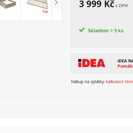
3 999 Kč
s DPH
>
Skladem
5 ks
IDEA N
Pomáhá
Nákup na splátky:
kalkulace Hom