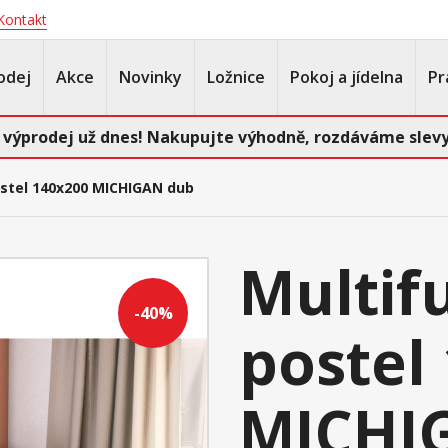
Kontakt
odej
Akce
Novinky
Ložnice
Pokoj a jídelna
Pr
 výprodej už dnes! Nakupujte výhodně, rozdáváme slevy
ostel 140x200 MICHIGAN dub
Multif
-40%
postel
MICHI