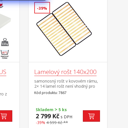
-39%
LUS
Lamelový rošt 140x200
samonosný rošt v kovovém rámu,
2× 14 lamel rošt není vhodný pro
postele, do kterých má být použit
Kód produktu: 7867
ro z
laťkový rošt R3
všechny
a
>
á
Skladem
5 ks
2 799 Kč
s DPH
-39%
4 599 Kč **