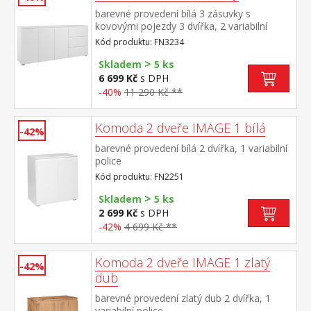
barevné provedení bílá 3 zásuvky s
kovovými pojezdy 3 dvířka, 2 variabilní
police
Kód produktu: FN3234
>
Skladem
5 ks
6 699 Kč
s DPH
-40%
11 290 Kč **
Komoda 2 dveře IMAGE 1 bílá
-42%
barevné provedení bílá 2 dvířka, 1 variabilní
police
Kód produktu: FN2251
>
Skladem
5 ks
2 699 Kč
s DPH
-42%
4 699 Kč **
Komoda 2 dveře IMAGE 1 zlatý
-42%
dub
barevné provedení zlatý dub 2 dvířka, 1
variabilní police