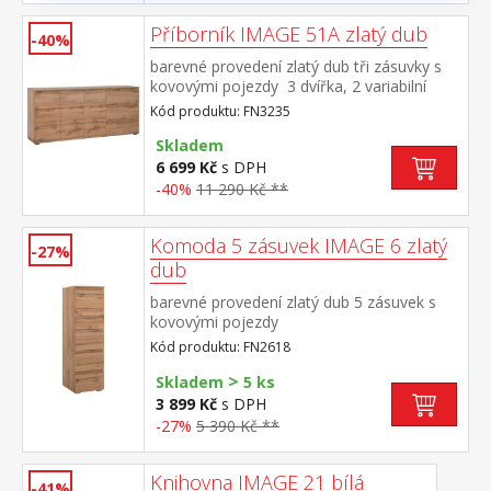
Příborník IMAGE 51A zlatý dub
-40%
barevné provedení zlatý dub tři zásuvky s
kovovými pojezdy 3 dvířka, 2 variabilní
police
Kód produktu: FN3235
Skladem
6 699 Kč
s DPH
-40%
11 290 Kč **
Komoda 5 zásuvek IMAGE 6 zlatý
-27%
dub
barevné provedení zlatý dub 5 zásuvek s
kovovými pojezdy
Kód produktu: FN2618
>
Skladem
5 ks
3 899 Kč
s DPH
-27%
5 390 Kč **
Knihovna IMAGE 21 bílá
-41%