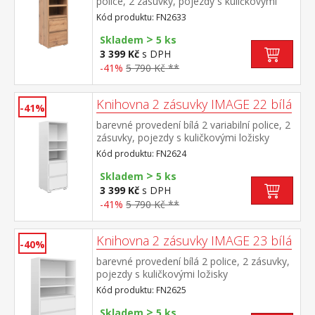
police, 2 zásuvky, pojezdy s kuličkovými
ložisky
Kód produktu: FN2633
>
Skladem
5 ks
3 399 Kč
s DPH
-41%
5 790 Kč **
Knihovna 2 zásuvky IMAGE 22 bílá
-41%
barevné provedení bílá 2 variabilní police, 2
zásuvky, pojezdy s kuličkovými ložisky
Kód produktu: FN2624
>
Skladem
5 ks
3 399 Kč
s DPH
-41%
5 790 Kč **
Knihovna 2 zásuvky IMAGE 23 bílá
-40%
barevné provedení bílá 2 police, 2 zásuvky,
pojezdy s kuličkovými ložisky
Kód produktu: FN2625
>
Skladem
5 ks