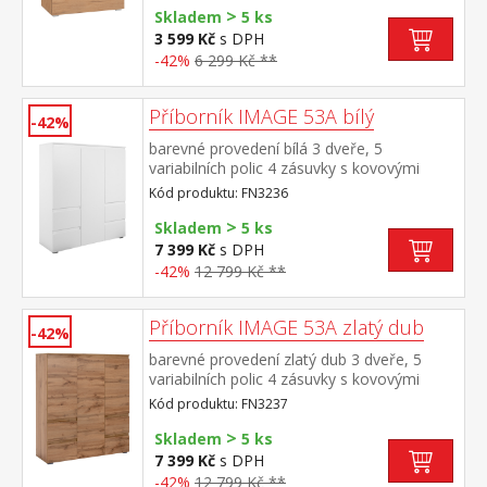
>
Skladem
5 ks
3 599 Kč
s DPH
-42%
6 299 Kč **
Příborník IMAGE 53A bílý
-42%
barevné provedení bílá 3 dveře, 5
variabilních polic 4 zásuvky s kovovými
pojezdy
Kód produktu: FN3236
>
Skladem
5 ks
7 399 Kč
s DPH
-42%
12 799 Kč **
Příborník IMAGE 53A zlatý dub
-42%
barevné provedení zlatý dub 3 dveře, 5
variabilních polic 4 zásuvky s kovovými
pojezdy
Kód produktu: FN3237
>
Skladem
5 ks
7 399 Kč
s DPH
-42%
12 799 Kč **