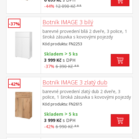
-44%
12 090 Kč **
Botník IMAGE 3 bílý
-37%
barevné provedení bílá 2 dveře, 3 police, 1
široká zásuvka s kovovými pojezdy
Kód produktu: FN2253
>
Skladem
5 ks
3 999 Kč
s DPH
-37%
6 390 Kč **
Botník IMAGE 3 zlatý dub
-42%
barevné provedení zlatý dub 2 dveře, 3
police, 1 široká zásuvka s kovovými pojezdy
Kód produktu: FN2615
>
Skladem
5 ks
3 999 Kč
s DPH
-42%
6 990 Kč **