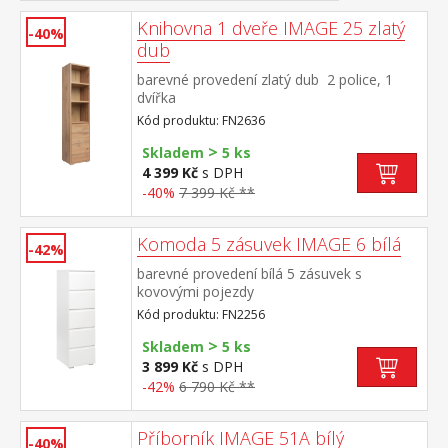
Knihovna 1 dveře IMAGE 25 zlatý
-40%
dub
barevné provedení zlatý dub 2 police, 1
dvířka
Kód produktu: FN2636
>
Skladem
5 ks
4 399 Kč
s DPH
-40%
7 399 Kč **
Komoda 5 zásuvek IMAGE 6 bílá
-42%
barevné provedení bílá 5 zásuvek s
kovovými pojezdy
Kód produktu: FN2256
>
Skladem
5 ks
3 899 Kč
s DPH
-42%
6 790 Kč **
Příborník IMAGE 51A bílý
-40%