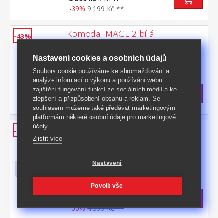
-39%
9 199 Kč **
Komoda IMAGE 2 bílá
-43%
barevné provedení bílá 1 dveře, 1 police, 3
zásuvky s kovovými pojezdy
Nastavení cookies a osobních údajů
Kód produktu: FN2252
Soubory cookie používáme ke shromažďování a
analýze informací o výkonu a používání webu,
>
Skladem
5 ks
zajištění fungování funkcí ze sociálních médií a ke
3 699 Kč
s DPH
zlepšení a přizpůsobení obsahu a reklam. Se
-43%
6 599 Kč **
souhlasem můžeme také předávat marketingovým
platformám některé osobní údaje pro marketingové
Konferenční stolek IMAGE 55A
účely.
-50%
bílý
Zjistit více
barevné provedení bílá, 2 dvířka2 otevřené
police
Nastavení
Kód produktu: FN3447
Povolit vše
>
Skladem
5 ks
2 299 Kč
s DPH
-50%
4 599 Kč **