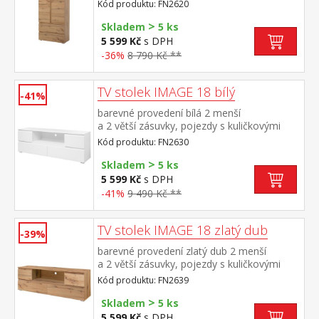
Kód produktu: FN2620
>
Skladem
5 ks
5 599 Kč
s DPH
-36%
8 790 Kč **
TV stolek IMAGE 18 bílý
-41%
barevné provedení bílá 2 menší
a 2 větší zásuvky, pojezdy s kuličkovými
ložisky
Kód produktu: FN2630
>
Skladem
5 ks
5 599 Kč
s DPH
-41%
9 490 Kč **
TV stolek IMAGE 18 zlatý dub
-39%
barevné provedení zlatý dub 2 menší
a 2 větší zásuvky, pojezdy s kuličkovými
ložisky
Kód produktu: FN2639
>
Skladem
5 ks
5 599 Kč
s DPH