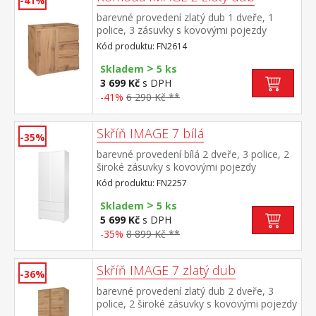
-41%
barevné provedení zlatý dub 1 dveře, 1
police, 3 zásuvky s kovovými pojezdy
Kód produktu: FN2614
>
Skladem
5 ks
3 699 Kč
s DPH
-41%
6 290 Kč **
Skříň IMAGE 7 bílá
-35%
barevné provedení bílá 2 dveře, 3 police, 2
široké zásuvky s kovovými pojezdy
Kód produktu: FN2257
>
Skladem
5 ks
5 699 Kč
s DPH
-35%
8 899 Kč **
Skříň IMAGE 7 zlatý dub
-36%
barevné provedení zlatý dub 2 dveře, 3
police, 2 široké zásuvky s kovovými pojezdy