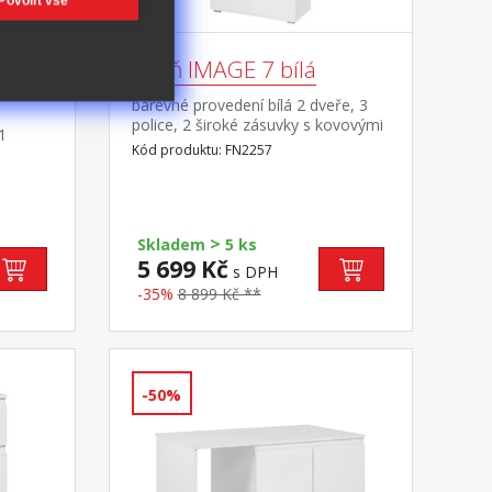
Povolit vše
atý
Skříň IMAGE 7 bílá
barevné provedení bílá 2 dveře, 3
police, 2 široké zásuvky s kovovými
1
pojezdy
Kód produktu: FN2257
>
Skladem
5 ks
5 699 Kč
s DPH
-35%
8 899 Kč **
-50%