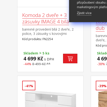
přizpůsobení obsahu
marketingovým platfo
Zjistit více
Komoda 2 dveře + 3
Komo
zásuvky IMAGE 4 bílá
zásu
dub
barevné provedení bílá 2 dveře, 2
police, 3 zásuvky s kovovými
barevné
pojezdy
Kód produktu: FN2254
dveře, 
kovový
Kód pro
>
Skladem
5 ks
Skla
4 699 Kč
4 69
s DPH
-44%
8 499 Kč **
-38%
-41%
-39%