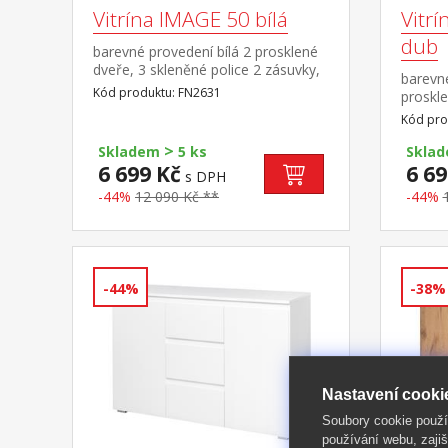
Vitrína IMAGE 50 bílá
Vitrí
dub
barevné provedení bílá 2 prosklené
dveře, 3 skleněné police 2 zásuvky,
barevné
pojezdy s kuličkovými ložisky záda
Kód produktu: FN2631
proskle
jsou oboustranná, možno zvolit
zásuvky
Kód pro
barevné provedení bílá nebo zlatý
ložisky
dub
>
možno 
Skladem
5 ks
Skla
provede
6 699 Kč
6 69
s DPH
-44%
12 090 Kč **
-44%
-44%
-38%
Nastavení cooki
Soubory cookie použ
používání webu, zajiš