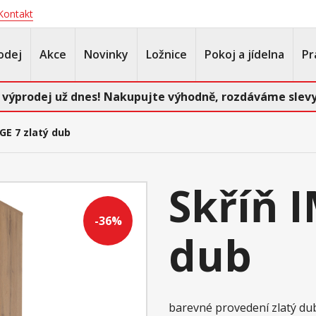
Kontakt
odej
Akce
Novinky
Ložnice
Pokoj a jídelna
Pr
 výprodej už dnes! Nakupujte výhodně, rozdáváme slevy
GE 7 zlatý dub
Skříň 
-36%
dub
barevné provedení zlatý d