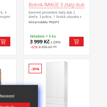
Botník IMAGE 3 zlatý dub
ře, 3
barevné provedení zlatý dub 2
ovovými
dveře, 3 police, 1 široká zásuvka s
kovovými pojezdy
Kód produktu: FN2615
>
Skladem
5 ks
3 999 Kč
s DPH
-42%
6 990 Kč **
-35%
Nastavení