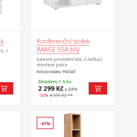
lá
Konferenční stolek
IMAGE 55A bílý
ře, 1
barevné provedení bílá, 2 dvířka2
otevřené police
Kód produktu: FN3447
>
Skladem
5 ks
2 299 Kč
s DPH
-50%
4 599 Kč **
-41%