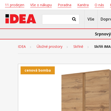
11 prodejen
Vše o nákupu
Poradna
Kariéra
O nás
Vše
Dopr
Srpnový
IDEA
Úložné prostory
Skříně
Skříň IMA
cenová bomba