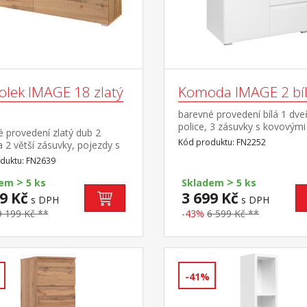
olek IMAGE 18 zlatý
Komoda IMAGE 2 bí
barevné provedení bílá 1 dve
police, 3 zásuvky s kovovými
 provedení zlatý dub 2
pojezdy
Kód produktu: FN2252
 2 větší zásuvky, pojezdy s
vými ložisky
duktu: FN2639
>
>
dem
5 ks
Skladem
5 ks
9 Kč
3 699 Kč
s DPH
s DPH
9 199 Kč **
-43%
6 599 Kč **
-41%