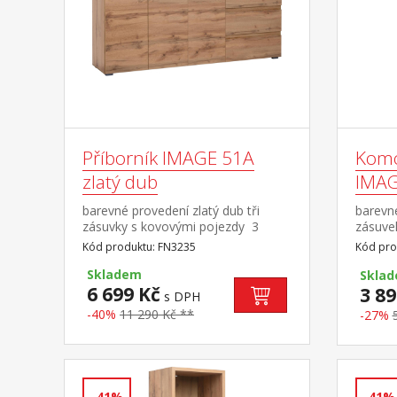
Příborník IMAGE 51A
Komo
zlatý dub
IMAG
barevné provedení zlatý dub tři
barevné
zásuvky s kovovými pojezdy 3
zásuve
dvířka, 2 variabilní police
Kód produktu: FN3235
Kód pro
Skladem
Skla
6 699 Kč
3 89
s DPH
-40%
11 290 Kč **
-27%
-41%
-41%