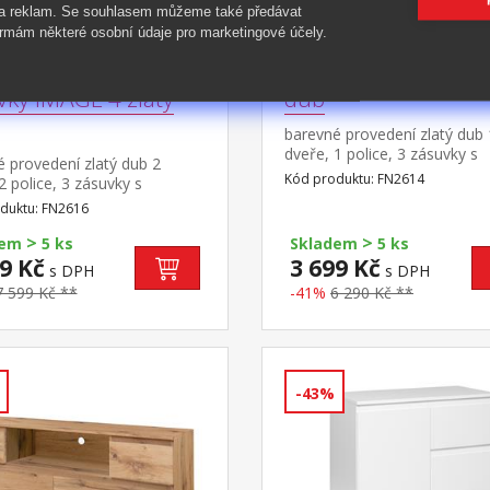
 a reklam. Se souhlasem můžeme také předávat
rmám některé osobní údaje pro marketingové účely.
da 2 dveře + 3
Komoda IMAGE 2 zl
vky IMAGE 4 zlatý
dub
barevné provedení zlatý dub 
dveře, 1 police, 3 zásuvky s
 provedení zlatý dub 2
kovovými pojezdy
Kód produktu: FN2614
2 police, 3 zásuvky s
mi pojezdy
duktu: FN2616
>
>
dem
5 ks
Skladem
5 ks
9 Kč
3 699 Kč
s DPH
s DPH
7 599 Kč **
-41%
6 290 Kč **
-43%