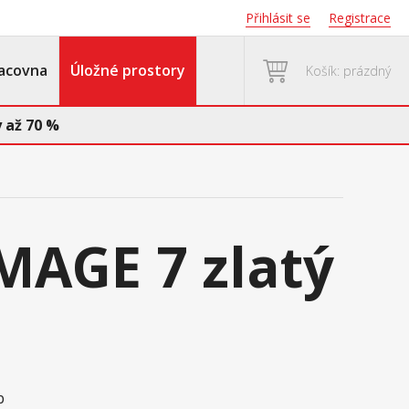
Přihlásit se
Registrace
acovna
Úložné prostory
Košík: prázdný
 až 70 %
IMAGE 7 zlatý
ub