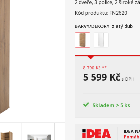
2 dveře, 3 police, 2 široké 
Kód produktu: FN2620
BARVY/DEKORY:
zlatý dub
8 790 Kč **
5 599 Kč
s DPH
>
Skladem
5 ks
IDEA N
Pomáhá