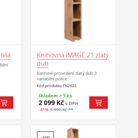
bílá
Knihovna IMAGE 21 zlatý
dub
bilní
barevné provedení zlatý dub 3
variabilní police
Kód produktu: FN2632
>
Skladem
5 ks
2 099 Kč
s DPH
-41%
3 590 Kč **
-43%