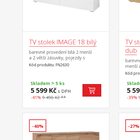
TV stolek IMAGE 18 bílý
TV st
dub
barevné provedení bílá 2 menší
a 2 větší zásuvky, pojezdy s
barevné
kuličkovými ložisky
Kód produktu: FN2630
menší a
kuličko
Kód pro
>
Skladem
5 ks
Skla
5 599 Kč
5 59
s DPH
-41%
9 490 Kč **
-39%
-40%
-27%