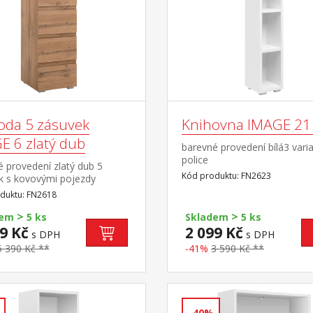
da 5 zásuvek
Knihovna IMAGE 21 
E 6 zlatý dub
barevné provedení bílá3 varia
police
 provedení zlatý dub 5
Kód produktu: FN2623
k s kovovými pojezdy
duktu: FN2618
>
>
dem
5 ks
Skladem
5 ks
9 Kč
2 099 Kč
s DPH
s DPH
5 390 Kč **
-41%
3 590 Kč **
-40%