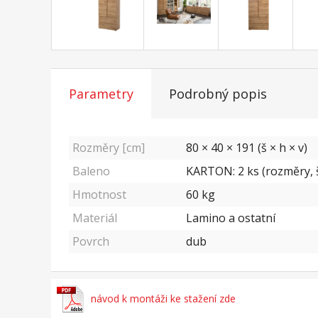
Parametry
Podrobný popis
Rozměry [cm]
80 × 40 × 191 (š × h × v)
Baleno
KARTON: 2 ks (rozměry, š/
Hmotnost
60
kg
Materiál
Lamino a ostatní
Povrch
dub
návod k montáži ke stažení zde