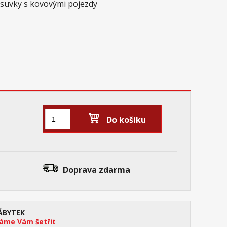
zásuvky s kovovými pojezdy
Do košíku
Doprava zdarma
ÁBYTEK
me Vám šetřit