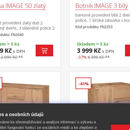
na IMAGE 50 zlatý
Botník IMAGE 3 bílý
barevné provedení bílá 2 dve
police, 1 široká zásuvka s k
 provedení zlatý dub 2
pojezdy
Kód produktu: FN2253
né dveře, 3 skleněné police 2
, pojezdy s kuličkovými
duktu: FN2640
 záda jsou oboustranná,
>
>
zvolit barevné
dem
5 ks
Skladem
5 ks
ní zlatý dub nebo bílá
9 Kč
3 999 Kč
s DPH
s DPH
12 090 Kč **
-37%
6 390 Kč **
-41%
es a osobních údajů
íváme ke shromažďování a analýze informací o výkonu a
tění fungování funkcí ze sociálních médií a ke zlepšení a