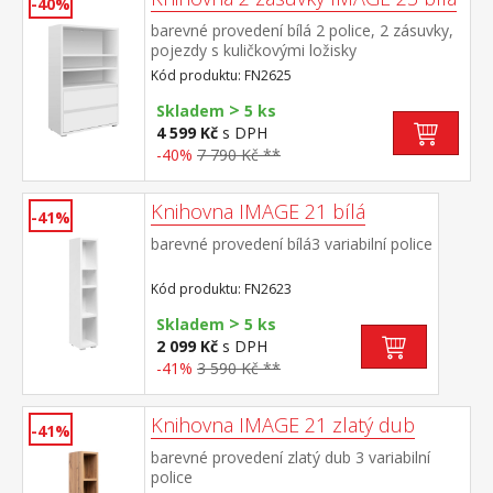
-40%
barevné provedení bílá 2 police, 2 zásuvky,
pojezdy s kuličkovými ložisky
Kód produktu: FN2625
>
Skladem
5 ks
4 599 Kč
s DPH
-40%
7 790 Kč **
Knihovna IMAGE 21 bílá
-41%
barevné provedení bílá3 variabilní police
Kód produktu: FN2623
>
Skladem
5 ks
2 099 Kč
s DPH
-41%
3 590 Kč **
Knihovna IMAGE 21 zlatý dub
-41%
barevné provedení zlatý dub 3 variabilní
police