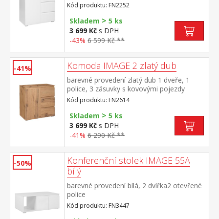
Kód produktu: FN2252
>
Skladem
5 ks
3 699 Kč
s DPH
-43%
6 599 Kč **
Komoda IMAGE 2 zlatý dub
-41%
barevné provedení zlatý dub 1 dveře, 1
police, 3 zásuvky s kovovými pojezdy
Kód produktu: FN2614
>
Skladem
5 ks
3 699 Kč
s DPH
-41%
6 290 Kč **
Konferenční stolek IMAGE 55A
-50%
bílý
barevné provedení bílá, 2 dvířka2 otevřené
police
Kód produktu: FN3447