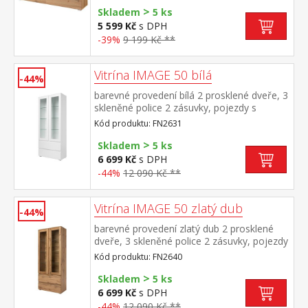
>
Skladem
5 ks
5 599 Kč
s DPH
-39%
9 199 Kč **
Vitrína IMAGE 50 bílá
-44%
barevné provedení bílá 2 prosklené dveře, 3
skleněné police 2 zásuvky, pojezdy s
kuličkovými ložisky záda jsou oboustranná,
Kód produktu: FN2631
možno zvolit barevné provedení bílá nebo
>
zlatý dub
Skladem
5 ks
6 699 Kč
s DPH
-44%
12 090 Kč **
Vitrína IMAGE 50 zlatý dub
-44%
barevné provedení zlatý dub 2 prosklené
dveře, 3 skleněné police 2 zásuvky, pojezdy
s kuličkovými ložisky záda jsou
Kód produktu: FN2640
oboustranná, možno zvolit barevné
>
provedení zlatý dub nebo bílá
Skladem
5 ks
6 699 Kč
s DPH
-44%
12 090 Kč **