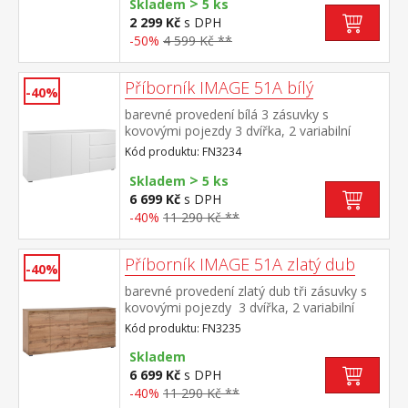
>
Skladem
5 ks
2 299 Kč
s DPH
-50%
4 599 Kč **
Příborník IMAGE 51A bílý
-40%
barevné provedení bílá 3 zásuvky s
kovovými pojezdy 3 dvířka, 2 variabilní
police
Kód produktu: FN3234
>
Skladem
5 ks
6 699 Kč
s DPH
-40%
11 290 Kč **
Příborník IMAGE 51A zlatý dub
-40%
barevné provedení zlatý dub tři zásuvky s
kovovými pojezdy 3 dvířka, 2 variabilní
police
Kód produktu: FN3235
Skladem
6 699 Kč
s DPH
-40%
11 290 Kč **