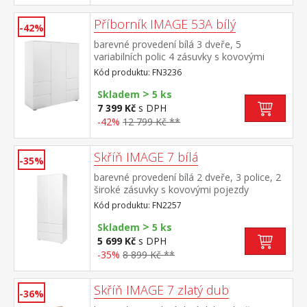
Příborník IMAGE 53A bílý
-42%
barevné provedení bílá 3 dveře, 5
variabilních polic 4 zásuvky s kovovými
pojezdy
Kód produktu: FN3236
>
Skladem
5 ks
7 399 Kč
s DPH
-42%
12 799 Kč **
Skříň IMAGE 7 bílá
-35%
barevné provedení bílá 2 dveře, 3 police, 2
široké zásuvky s kovovými pojezdy
Kód produktu: FN2257
>
Skladem
5 ks
5 699 Kč
s DPH
-35%
8 899 Kč **
Skříň IMAGE 7 zlatý dub
-36%