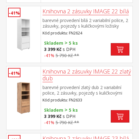
Knihovna 2 zásuvky IMAGE 22 bílá
-41%
barevné provedení bílá 2 variabilní police, 2
zásuvky, pojezdy s kuličkovými ložisky
Kód produktu: FN2624
>
Skladem
5 ks
3 399 Kč
s DPH
-41%
5 790 Kč **
Knihovna 2 zásuvky IMAGE 22 zlatý
-41%
dub
barevné provedení zlatý dub 2 variabilní
police, 2 zásuvky, pojezdy s kuličkovými
ložisky
Kód produktu: FN2633
>
Skladem
5 ks
3 399 Kč
s DPH
-41%
5 790 Kč **
Knihovna 2 zásuvky IMAGE 23 bílá