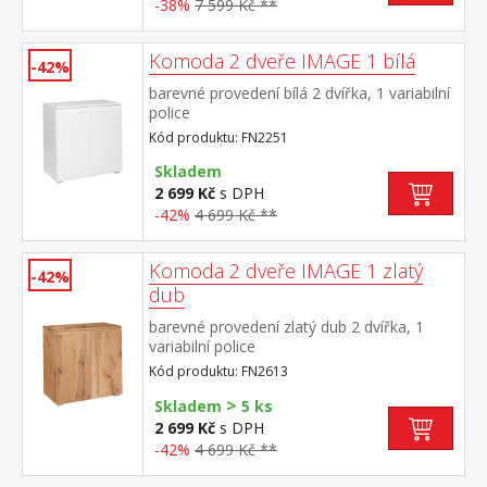
-38%
7 599 Kč **
Komoda 2 dveře IMAGE 1 bílá
-42%
barevné provedení bílá 2 dvířka, 1 variabilní
police
Kód produktu: FN2251
Skladem
2 699 Kč
s DPH
-42%
4 699 Kč **
Komoda 2 dveře IMAGE 1 zlatý
-42%
dub
barevné provedení zlatý dub 2 dvířka, 1
variabilní police
Kód produktu: FN2613
>
Skladem
5 ks
2 699 Kč
s DPH
-42%
4 699 Kč **