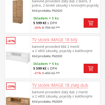
barevné provedení zlatý dub 2 dveře, 3
police, 2 široké zásuvky s kovovými pojezdy
Kód produktu: FN2620
>
Skladem
5 ks
5 599 Kč
s DPH
-36%
8 790 Kč **
TV stolek IMAGE 18 bílý
-41%
barevné provedení bílá 2 menší
a 2 větší zásuvky, pojezdy s kuličkovými
ložisky
Kód produktu: FN2630
>
Skladem
5 ks
5 599 Kč
s DPH
-41%
9 490 Kč **
TV stolek IMAGE 18 zlatý dub
-39%
barevné provedení zlatý dub 2 menší
a 2 větší zásuvky, pojezdy s kuličkovými
ložisky
Kód produktu: FN2639