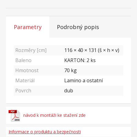
Parametry
Podrobný popis
Rozměry [cm]
116 × 40 × 131 (š × h × v)
Baleno
KARTON: 2 ks
Hmotnost
70
kg
Materiál
Lamino a ostatní
Povrch
dub
návod k montáži ke stažení zde
Informace o produktu a bezpečnosti